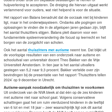
hulpverlening te accepteren. De dreiging die hiervan uitgaat werkt
verlammend voor ouders, wat niet helpend is voor de situatie.
Het rapport van Balans benadrukt dat de oorzaak niet bij kinderen
ligt, maar in het onderwijssysteem. Ondanks alle pogingen om
oplossingen te vinden die in de afgelopen jaren gedaan zijn, blijft
het aantal thuiszitters stijgen. Balans pleit daarom voor een
fundamentele systeemverandering die focust op leerrecht en het
borgen van de zorgplicht van scholen.
Ook het aantal
thuiszitters met autisme
neemt toe. Dat blijkt uit
de voorlopige resultaten van een onderzoek naar autisme en
schooluitval van universitair docent Theo Bakker van de Vrije
Universiteit Amsterdam. In tien jaar is het aantal uitvallers
gestegen van 5,2 naar 9,3 procent. Bakker vertelde over zijn
bevindingen bij de presentatie van het rapport ‘Thuiszitters tellen
2024’ op 9 december in Utrecht.
Autisme-aanpak noodzakelijk om thuiszitten te voorkomen
Uit onderzoek van de NVA bleek al dat één op de zes kinderen
met autisme niet naar school gaat. Volgens conservatieve
schattingen gaat het om ruim vierduizend kinderen in de leeftijd
van 6 tot en met 18 jaar – zeer waarschijnlijk ligt ook dit aantal