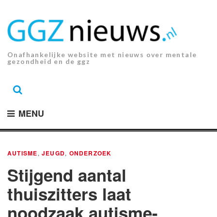
Ga
naar
de
inhoud.
Onafhankelijke website met nieuws over mentale
gezondheid en de ggz
MENU
AUTISME
,
JEUGD
,
ONDERZOEK
Stijgend aantal
thuiszitters laat
noodzaak autisme-