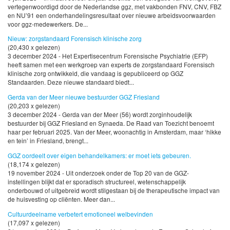
vertegenwoordigd door de Nederlandse ggz, met vakbonden FNV, CNV, FBZ
en NU’91 een onderhandelingsresultaat over nieuwe arbeidsvoorwaarden
voor ggz-medewerkers. De...
Nieuw: zorgstandaard Forensisch klinische zorg
(20,430 x gelezen)
3 december 2024 - Het Expertisecentrum Forensische Psychiatrie (EFP)
heeft samen met een werkgroep van experts de zorgstandaard Forensisch
klinische zorg ontwikkeld, die vandaag is gepubliceerd op GGZ
Standaarden. Deze nieuwe standaard biedt...
Gerda van der Meer nieuwe bestuurder GGZ Friesland
(20,203 x gelezen)
3 december 2024 - Gerda van der Meer (56) wordt zorginhoudelijk
bestuurder bij GGZ Friesland en Synaeda. De Raad van Toezicht benoemt
haar per februari 2025. Van der Meer, woonachtig in Amsterdam, maar ‘hikke
en tein’ in Friesland, brengt...
GGZ oordeelt over eigen behandelkamers: er moet iets gebeuren.
(18,174 x gelezen)
19 november 2024 - Uit onderzoek onder de Top 20 van de GGZ-
instellingen blijkt dat er sporadisch structureel, wetenschappelijk
onderbouwd of uitgebreid wordt stilgestaan bij de therapeutische impact van
de huisvesting op cliënten. Meer dan...
Cultuurdeelname verbetert emotioneel welbevinden
(17,097 x gelezen)