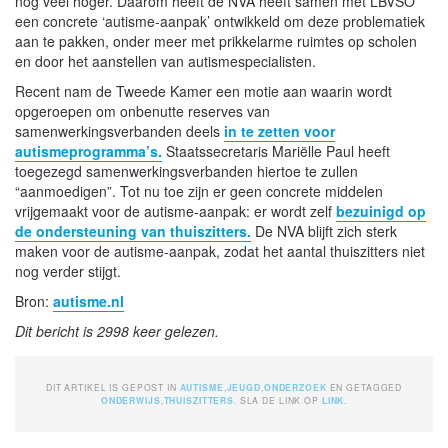
nog veel hoger. Daarom heeft de NVA heeft samen met LBVSO
een concrete ‘autisme-aanpak’ ontwikkeld om deze problematiek
aan te pakken, onder meer met prikkelarme ruimtes op scholen
en door het aanstellen van autismespecialisten.
Recent nam de Tweede Kamer een motie aan waarin wordt
opgeroepen om onbenutte reserves van
samenwerkingsverbanden deels
in te zetten voor
autismeprogramma’s.
Staatssecretaris Mariëlle Paul heeft
toegezegd samenwerkingsverbanden hiertoe te zullen
“aanmoedigen”. Tot nu toe zijn er geen concrete middelen
vrijgemaakt voor de autisme-aanpak: er wordt zelf
bezuinigd op
de ondersteuning van thuiszitters.
De NVA blijft zich sterk
maken voor de autisme-aanpak, zodat het aantal thuiszitters niet
nog verder stijgt.
Bron:
autisme.nl
Dit bericht is 2998 keer gelezen.
DIT ARTIKEL IS GEPOST IN
AUTISME
,
JEUGD
,
ONDERZOEK
EN GETAGGED
ONDERWIJS
,
THUISZITTERS
. SLA DE LINK OP
LINK
.