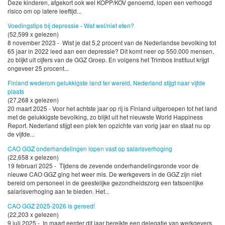
Deze kinderen, afgekort ook wel KOPP/KOV genoemd, lopen een verhoogd
risico om op latere leeftijd...
Voedingstips bij depressie - Wat wel/niet eten?
(52,599 x gelezen)
8 november 2023 - Wist je dat 5,2 procent van de Nederlandse bevolking tot
65 jaar in 2022 leed aan een depressie? Dit komt neer op 550.000 mensen,
zo blijkt uit cijfers van de GGZ Groep. En volgens het Trimbos Instituut krijgt
ongeveer 25 procent...
Finland wederom gelukkigste land ter wereld, Nederland stijgt naar vijfde
plaats
(27,268 x gelezen)
20 maart 2025 - Voor het achtste jaar op rij is Finland uitgeroepen tot het land
met de gelukkigste bevolking, zo blijkt uit het nieuwste World Happiness
Report. Nederland stijgt een plek ten opzichte van vorig jaar en staat nu op
de vijfde...
CAO GGZ onderhandelingen lopen vast op salarisverhoging
(22,658 x gelezen)
19 februari 2025 - Tijdens de zevende onderhandelingsronde voor de
nieuwe CAO GGZ ging het weer mis. De werkgevers in de GGZ zijn niet
bereid om personeel in de geestelijke gezondheidszorg een fatsoenlijke
salarisverhoging aan te bieden. Het...
CAO GGZ 2025-2026 is gereed!
(22,203 x gelezen)
9 juli 2025 - In maart eerder dit jaar bereikte een delegatie van werkgevers,