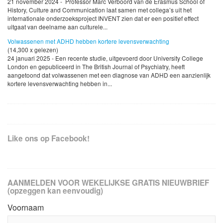
21 november 2024 - Professor Marc Verboord van de Erasmus School of
History, Culture and Communication laat samen met collega’s uit het
internationale onderzoeksproject INVENT zien dat er een positief effect
uitgaat van deelname aan culturele...
Volwassenen met ADHD hebben kortere levensverwachting
(14,300 x gelezen)
24 januari 2025 - Een recente studie, uitgevoerd door University College
London en gepubliceerd in The British Journal of Psychiatry, heeft
aangetoond dat volwassenen met een diagnose van ADHD een aanzienlijk
kortere levensverwachting hebben in...
Like ons op Facebook!
AANMELDEN VOOR WEKELIJKSE GRATIS NIEUWBRIEF
(opzeggen kan eenvoudig)
Voornaam