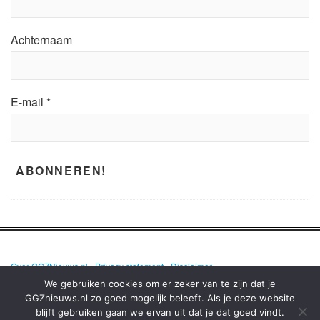
Achternaam
E-mail
*
Over GGZNieuws.nl
•
Privacy statement
•
Disclaimer
We gebruiken cookies om er zeker van te zijn dat je
GGZnieuws.nl zo goed mogelijk beleeft. Als je deze website
blijft gebruiken gaan we ervan uit dat je dat goed vindt.
GGZNIEUWS.NL – ELKE DAG HET NIEUWS OVER MENTALE GEZONDHEID