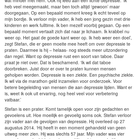
wat minder met hem. Ook hij leed aan een lichte depressie. ‘Ik
heb veel meegemaakt, maar ben toch altijd ‘gewoon’ maar
doorgegaan, Op een bepaald moment kreeg ik echt teveel op
mijn bordje. Ik verloor mijn vader, ik heb een jong gezin met drie
kinderen en werk fulltime. Ik ben mezelf voorbij gegaan. Op een
bepaald moment vertaalt zich dat naar je lichaam. Ik krabbel nu
weer op. Het gaat de goede kant weer op. Ik heb weer een doel’,
zegt Stefan, die er geen moeite mee heeft om over depressie te
praten. Daarmee is hij – helaas- nog steeds meer uitzondering
dan regel. Want op depressie rust een soort van taboe. Daar
praat je niet over. Dat is beschamend. ‘Ik wil dat taboe
doorbreken. Juist door er over te praten kunnen mensen
geholpen worden. Depressie is een ziekte. Een psychische ziekte.
Ik wil via de marathon geld inzamelen voor onderzoek. Voor
betere begeleiding van mensen die aan depressie lijden. Want er
is, weet ik ook uit ervaring, nog heel veel voor verbetering
vatbaar.’
Stefan is een prater. Komt tamelijk open voor zijn gedachten en
gevoelens uit. Hoe moeilijk en gevoelig soms ook. Stefan verloor
zijn vader aan de gevolgen van depressie. Hij overleed op 27
augustus 2014. ‘Hij heeft in een moment gehandeld van geen
uitweg meer zien. Hij was slechts 57 jaar. Mijn vader was vier