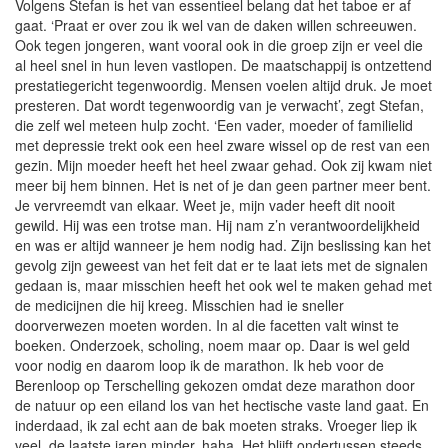
Volgens Stefan is het van essentieel belang dat het taboe er af
gaat. ‘Praat er over zou ik wel van de daken willen schreeuwen.
Ook tegen jongeren, want vooral ook in die groep zijn er veel die
al heel snel in hun leven vastlopen. De maatschappij is ontzettend
prestatiegericht tegenwoordig. Mensen voelen altijd druk. Je moet
presteren. Dat wordt tegenwoordig van je verwacht’, zegt Stefan,
die zelf wel meteen hulp zocht. ‘Een vader, moeder of familielid
met depressie trekt ook een heel zware wissel op de rest van een
gezin. Mijn moeder heeft het heel zwaar gehad. Ook zij kwam niet
meer bij hem binnen. Het is net of je dan geen partner meer bent.
Je vervreemdt van elkaar. Weet je, mijn vader heeft dit nooit
gewild. Hij was een trotse man. Hij nam z’n verantwoordelijkheid
en was er altijd wanneer je hem nodig had. Zijn beslissing kan het
gevolg zijn geweest van het feit dat er te laat iets met de signalen
gedaan is, maar misschien heeft het ook wel te maken gehad met
de medicijnen die hij kreeg. Misschien had ie sneller
doorverwezen moeten worden. In al die facetten valt winst te
boeken. Onderzoek, scholing, noem maar op. Daar is wel geld
voor nodig en daarom loop ik de marathon. Ik heb voor de
Berenloop op Terschelling gekozen omdat deze marathon door
de natuur op een eiland los van het hectische vaste land gaat. En
inderdaad, ik zal echt aan de bak moeten straks. Vroeger liep ik
veel, de laatste jaren minder, haha. Het blijft ondertussen steeds