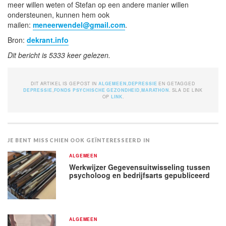
meer willen weten of Stefan op een andere manier willen
ondersteunen, kunnen hem ook
mailen:
meneerwendel@gmail.com
.
Bron:
dekrant.info
Dit bericht is 5333 keer gelezen.
DIT ARTIKEL IS GEPOST IN
ALGEMEEN
,
DEPRESSIE
EN GETAGGED
DEPRESSIE
,
FONDS PSYCHISCHE GEZONDHEID
,
MARATHON
. SLA DE LINK
OP
LINK
.
JE BENT MISSCHIEN OOK GEÏNTERESSEERD IN
ALGEMEEN
Werkwijzer Gegevensuitwisseling tussen
psycholoog en bedrijfsarts gepubliceerd
ALGEMEEN