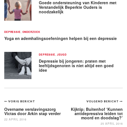
Goede ondersteuning van Kinderen met
Verstandelijk Beperkte Ouders is
noodzakelijk
DEPRESSIE
,
ONDERZOEK
Yoga en ademhalingsoefeningen helpen bij een depressie
DEPRESSIE
,
JEUGD
Depressie bij jongeren: praten met
leeftijdsgenoten is niet altijd een goed
idee
Bericht
VORIG BERICHT
VOLGEND BERICHT
navigatie
Overname verslavingszorg
Kijktip; Buitenhof ‘Kunnen
Victas door Arkin stap verder
antidepressiva leiden tot
moord en doodslag?’
22 APRIL 2016
25 APRIL 2016