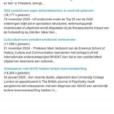
en tein’ in Friesland, brengt...
GGZ oordeelt over eigen behandelkamers: er moet iets gebeuren.
(18,177 x gelezen)
19 november 2024 - Uit onderzoek onder de Top 20 van de GGZ-
instellingen blijkt dat er sporadisch structureel, wetenschappelijk
onderbouwd of uitgebreid wordt stilgestaan bij de therapeutische impact van
de huisvesting op cliënten. Meer dan...
Cultuurdeelname verbetert emotioneel welbevinden
(17,099 x gelezen)
21 november 2024 - Professor Marc Verboord van de Erasmus School of
History, Culture and Communication laat samen met collega’s uit het
internationale onderzoeksproject INVENT zien dat er een positief effect
uitgaat van deelname aan culturele...
Volwassenen met ADHD hebben kortere levensverwachting
(14,304 x gelezen)
24 januari 2025 - Een recente studie, uitgevoerd door University College
London en gepubliceerd in The British Journal of Psychiatry, heeft
aangetoond dat volwassenen met een diagnose van ADHD een aanzienlijk
kortere levensverwachting hebben in...