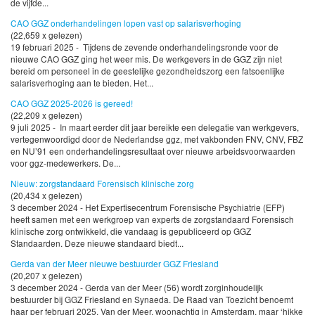
de vijfde...
CAO GGZ onderhandelingen lopen vast op salarisverhoging
(22,659 x gelezen)
19 februari 2025 - Tijdens de zevende onderhandelingsronde voor de
nieuwe CAO GGZ ging het weer mis. De werkgevers in de GGZ zijn niet
bereid om personeel in de geestelijke gezondheidszorg een fatsoenlijke
salarisverhoging aan te bieden. Het...
CAO GGZ 2025-2026 is gereed!
(22,209 x gelezen)
9 juli 2025 - In maart eerder dit jaar bereikte een delegatie van werkgevers,
vertegenwoordigd door de Nederlandse ggz, met vakbonden FNV, CNV, FBZ
en NU’91 een onderhandelingsresultaat over nieuwe arbeidsvoorwaarden
voor ggz-medewerkers. De...
Nieuw: zorgstandaard Forensisch klinische zorg
(20,434 x gelezen)
3 december 2024 - Het Expertisecentrum Forensische Psychiatrie (EFP)
heeft samen met een werkgroep van experts de zorgstandaard Forensisch
klinische zorg ontwikkeld, die vandaag is gepubliceerd op GGZ
Standaarden. Deze nieuwe standaard biedt...
Gerda van der Meer nieuwe bestuurder GGZ Friesland
(20,207 x gelezen)
3 december 2024 - Gerda van der Meer (56) wordt zorginhoudelijk
bestuurder bij GGZ Friesland en Synaeda. De Raad van Toezicht benoemt
haar per februari 2025. Van der Meer, woonachtig in Amsterdam, maar ‘hikke