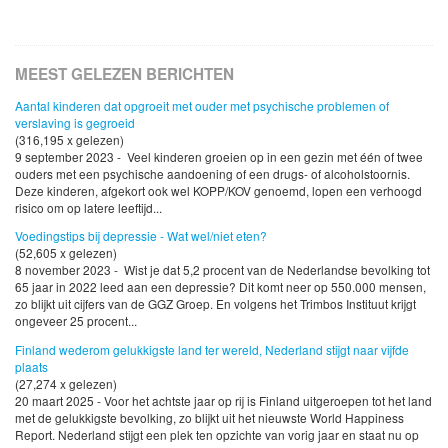
MEEST GELEZEN BERICHTEN
Aantal kinderen dat opgroeit met ouder met psychische problemen of
verslaving is gegroeid
(316,195 x gelezen)
9 september 2023 - Veel kinderen groeien op in een gezin met één of twee
ouders met een psychische aandoening of een drugs- of alcoholstoornis.
Deze kinderen, afgekort ook wel KOPP/KOV genoemd, lopen een verhoogd
risico om op latere leeftijd...
Voedingstips bij depressie - Wat wel/niet eten?
(52,605 x gelezen)
8 november 2023 - Wist je dat 5,2 procent van de Nederlandse bevolking tot
65 jaar in 2022 leed aan een depressie? Dit komt neer op 550.000 mensen,
zo blijkt uit cijfers van de GGZ Groep. En volgens het Trimbos Instituut krijgt
ongeveer 25 procent...
Finland wederom gelukkigste land ter wereld, Nederland stijgt naar vijfde
plaats
(27,274 x gelezen)
20 maart 2025 - Voor het achtste jaar op rij is Finland uitgeroepen tot het land
met de gelukkigste bevolking, zo blijkt uit het nieuwste World Happiness
Report. Nederland stijgt een plek ten opzichte van vorig jaar en staat nu op