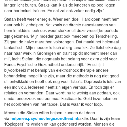
langer licht buiten. Straks kan ik als de kinderen op bed liggen
naar hartenlust trainen. En dat zal ook zeker nodig zijn.’
Stefan heeft weer energie. Weer een doel. Hardlopen heeft hem
daar ook bij geholpen. Net zoals de directe nabestaanden van
hem inmiddels toch ook weer sterker uit deze vreselijke periode
zijn gekomen. ‘Mijn moeder gaat ook meedoen op Terschelling.
Zij gaat de halve marathon volbrengen. Dat maakt het helemaal
fantastisch. Mijn moeder is toch al erg fanatiek. Ze fietst elke dag
naar haar werk in Groningen en traint op dit moment meer dan
mij’, lacht Stefan, die nogmaals het belang voor extra geld voor
Fonds Psychische Gezondheid onderschrijft. ‘ Er schijnt
bijvoorbeeld met behulp van elektroshock therapie andere
behandeling mogelijk te zijn, maar die methode is nog niet goed
uit ontwikkeld en heeft ook nog veel risico’s. Depressie is iets van
een individu. Iedereen heeft z’n eigen verhaal. En toch zijn er
relaties en verbanden. Daar wordt nu te weinig aan gedaan, ook
omdat onderzoek nou eenmaal kostbaar is. Geld inzamelen en
het doorbreken van het taboe. Dat is waar ik voor loop.’
Mensen die Stefan willen helpen, kunnen dat doen
via
helpmee.psychischegezondheid.nl
/aktie. Daar is zijn team
‘Koplopers’ te vinden en kan gedoneerd worden. Mensen die