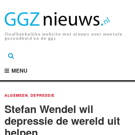
Ga
naar
de
inhoud.
Onafhankelijke website met nieuws over mentale
gezondheid en de ggz
MENU
ALGEMEEN
,
DEPRESSIE
Stefan Wendel wil
depressie de wereld uit
helpen