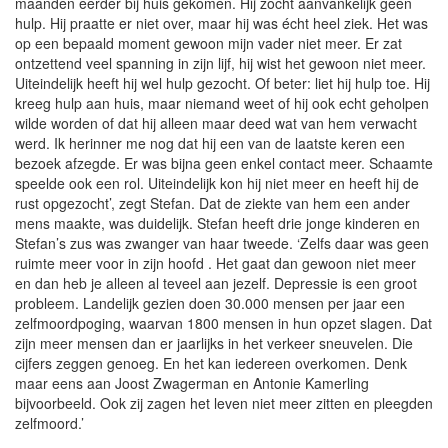
maanden eerder bij huis gekomen. Hij zocht aanvankelijk geen
hulp. Hij praatte er niet over, maar hij was écht heel ziek. Het was
op een bepaald moment gewoon mijn vader niet meer. Er zat
ontzettend veel spanning in zijn lijf, hij wist het gewoon niet meer.
Uiteindelijk heeft hij wel hulp gezocht. Of beter: liet hij hulp toe. Hij
kreeg hulp aan huis, maar niemand weet of hij ook echt geholpen
wilde worden of dat hij alleen maar deed wat van hem verwacht
werd. Ik herinner me nog dat hij een van de laatste keren een
bezoek afzegde. Er was bijna geen enkel contact meer. Schaamte
speelde ook een rol. Uiteindelijk kon hij niet meer en heeft hij de
rust opgezocht’, zegt Stefan. Dat de ziekte van hem een ander
mens maakte, was duidelijk. Stefan heeft drie jonge kinderen en
Stefan’s zus was zwanger van haar tweede. ‘Zelfs daar was geen
ruimte meer voor in zijn hoofd . Het gaat dan gewoon niet meer
en dan heb je alleen al teveel aan jezelf. Depressie is een groot
probleem. Landelijk gezien doen 30.000 mensen per jaar een
zelfmoordpoging, waarvan 1800 mensen in hun opzet slagen. Dat
zijn meer mensen dan er jaarlijks in het verkeer sneuvelen. Die
cijfers zeggen genoeg. En het kan iedereen overkomen. Denk
maar eens aan Joost Zwagerman en Antonie Kamerling
bijvoorbeeld. Ook zij zagen het leven niet meer zitten en pleegden
zelfmoord.’