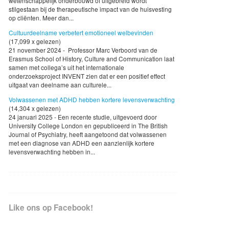
wetenschappelijk onderbouwd of uitgebreid wordt
stilgestaan bij de therapeutische impact van de huisvesting
op cliënten. Meer dan...
Cultuurdeelname verbetert emotioneel welbevinden
(17,099 x gelezen)
21 november 2024 - Professor Marc Verboord van de
Erasmus School of History, Culture and Communication laat
samen met collega’s uit het internationale
onderzoeksproject INVENT zien dat er een positief effect
uitgaat van deelname aan culturele...
Volwassenen met ADHD hebben kortere levensverwachting
(14,304 x gelezen)
24 januari 2025 - Een recente studie, uitgevoerd door
University College London en gepubliceerd in The British
Journal of Psychiatry, heeft aangetoond dat volwassenen
met een diagnose van ADHD een aanzienlijk kortere
levensverwachting hebben in...
Like ons op Facebook!