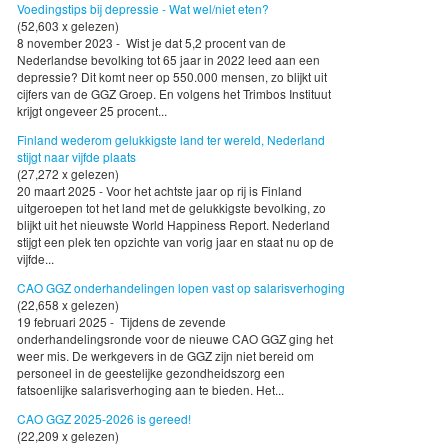
Voedingstips bij depressie - Wat wel/niet eten?
(52,603 x gelezen)
8 november 2023 - Wist je dat 5,2 procent van de
Nederlandse bevolking tot 65 jaar in 2022 leed aan een
depressie? Dit komt neer op 550.000 mensen, zo blijkt uit
cijfers van de GGZ Groep. En volgens het Trimbos Instituut
krijgt ongeveer 25 procent...
Finland wederom gelukkigste land ter wereld, Nederland
stijgt naar vijfde plaats
(27,272 x gelezen)
20 maart 2025 - Voor het achtste jaar op rij is Finland
uitgeroepen tot het land met de gelukkigste bevolking, zo
blijkt uit het nieuwste World Happiness Report. Nederland
stijgt een plek ten opzichte van vorig jaar en staat nu op de
vijfde...
CAO GGZ onderhandelingen lopen vast op salarisverhoging
(22,658 x gelezen)
19 februari 2025 - Tijdens de zevende
onderhandelingsronde voor de nieuwe CAO GGZ ging het
weer mis. De werkgevers in de GGZ zijn niet bereid om
personeel in de geestelijke gezondheidszorg een
fatsoenlijke salarisverhoging aan te bieden. Het...
CAO GGZ 2025-2026 is gereed!
(22,209 x gelezen)