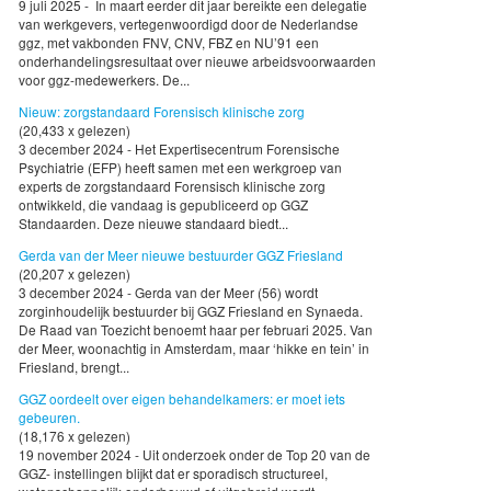
9 juli 2025 - In maart eerder dit jaar bereikte een delegatie
van werkgevers, vertegenwoordigd door de Nederlandse
ggz, met vakbonden FNV, CNV, FBZ en NU’91 een
onderhandelingsresultaat over nieuwe arbeidsvoorwaarden
voor ggz-medewerkers. De...
Nieuw: zorgstandaard Forensisch klinische zorg
(20,433 x gelezen)
3 december 2024 - Het Expertisecentrum Forensische
Psychiatrie (EFP) heeft samen met een werkgroep van
experts de zorgstandaard Forensisch klinische zorg
ontwikkeld, die vandaag is gepubliceerd op GGZ
Standaarden. Deze nieuwe standaard biedt...
Gerda van der Meer nieuwe bestuurder GGZ Friesland
(20,207 x gelezen)
3 december 2024 - Gerda van der Meer (56) wordt
zorginhoudelijk bestuurder bij GGZ Friesland en Synaeda.
De Raad van Toezicht benoemt haar per februari 2025. Van
der Meer, woonachtig in Amsterdam, maar ‘hikke en tein’ in
Friesland, brengt...
GGZ oordeelt over eigen behandelkamers: er moet iets
gebeuren.
(18,176 x gelezen)
19 november 2024 - Uit onderzoek onder de Top 20 van de
GGZ- instellingen blijkt dat er sporadisch structureel,