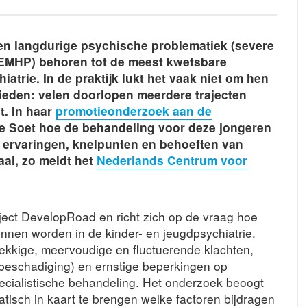
en langdurige psychische problematiek (severe
SEMHP) behoren tot de meest kwetsbare
atrie. In de praktijk lukt het vaak niet om hen
ieden: velen doorlopen meerdere trajecten
t. In haar
promotieonderzoek aan de
 Soet hoe de behandeling voor deze jongeren
e ervaringen, knelpunten en behoeften van
al, zo meldt het
Nederlands Centrum voor
ject DevelopRoad en richt zich op de vraag hoe
nen worden in de kinder- en jeugdpsychiatrie.
kkige, meervoudige en fluctuerende klachten,
lfbeschadiging) en ernstige beperkingen op
cialistische behandeling. Het onderzoek beoogt
tisch in kaart te brengen welke factoren bijdragen