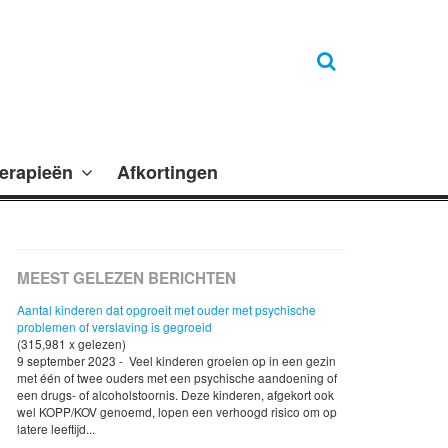
erapieën
Afkortingen
MEEST GELEZEN BERICHTEN
Aantal kinderen dat opgroeit met ouder met psychische
problemen of verslaving is gegroeid
(315,981 x gelezen)
9 september 2023 - Veel kinderen groeien op in een gezin
met één of twee ouders met een psychische aandoening of
een drugs- of alcoholstoornis. Deze kinderen, afgekort ook
wel KOPP/KOV genoemd, lopen een verhoogd risico om op
latere leeftijd...