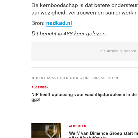
De kernboodschap is dat betere ondersteu
aanwezigheid, vertrouwen en samenwerking, 
Bron:
nedkad.nl
Dit bericht is 468 keer gelezen.
DIT ARTIKEL IS GEPOST
JE BENT MISSCHIEN OOK GEÏNTERESSEERD IN
ALGEMEEN
NIP heeft oplossing voor wachtlijstprobleem in de
ggz!
ALGEMEEN
WerV van Dimence Groep start m
pilot WachtKracht