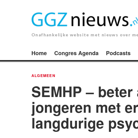
Ga
naar
de
inhoud.
Onafhankelijke website met nieuws over m
Home
Congres Agenda
Podcasts
ALGEMEEN
SEMHP – beter a
jongeren met er
langdurige psy