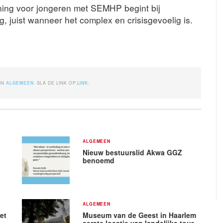
ning voor jongeren met SEMHP begint bij
juist wanneer het complex en crisisgevoelig is.
 IN
ALGEMEEN
. SLA DE LINK OP.
LINK
.
ALGEMEEN
Nieuw bestuurslid Akwa GGZ
benoemd
ALGEMEEN
et
Museum van de Geest in Haarlem
eerste locatie van landelijke tour