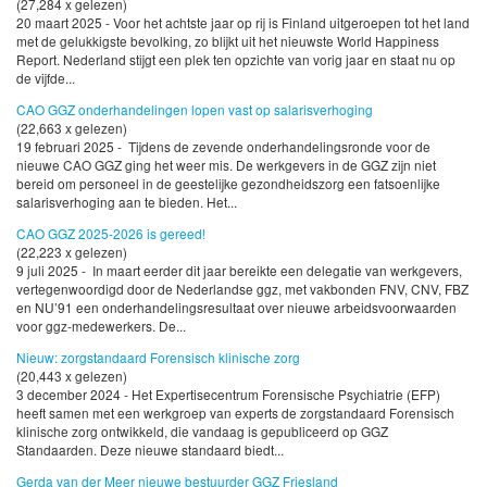
(27,284 x gelezen)
20 maart 2025 - Voor het achtste jaar op rij is Finland uitgeroepen tot het land
met de gelukkigste bevolking, zo blijkt uit het nieuwste World Happiness
Report. Nederland stijgt een plek ten opzichte van vorig jaar en staat nu op
de vijfde...
CAO GGZ onderhandelingen lopen vast op salarisverhoging
(22,663 x gelezen)
19 februari 2025 - Tijdens de zevende onderhandelingsronde voor de
nieuwe CAO GGZ ging het weer mis. De werkgevers in de GGZ zijn niet
bereid om personeel in de geestelijke gezondheidszorg een fatsoenlijke
salarisverhoging aan te bieden. Het...
CAO GGZ 2025-2026 is gereed!
(22,223 x gelezen)
9 juli 2025 - In maart eerder dit jaar bereikte een delegatie van werkgevers,
vertegenwoordigd door de Nederlandse ggz, met vakbonden FNV, CNV, FBZ
en NU’91 een onderhandelingsresultaat over nieuwe arbeidsvoorwaarden
voor ggz-medewerkers. De...
Nieuw: zorgstandaard Forensisch klinische zorg
(20,443 x gelezen)
3 december 2024 - Het Expertisecentrum Forensische Psychiatrie (EFP)
heeft samen met een werkgroep van experts de zorgstandaard Forensisch
klinische zorg ontwikkeld, die vandaag is gepubliceerd op GGZ
Standaarden. Deze nieuwe standaard biedt...
Gerda van der Meer nieuwe bestuurder GGZ Friesland