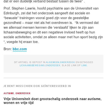
dat er een duidelijk verband bestaat tussen de twee” .
Prof. Stephen Lawrie, hoofd psychiatrie aan de Universiteit van
Edinburgh, zei dat het onderzoek aangeeft dat sociale en
“bewuste” trainingen vooral goed zijn voor de geestelijke
gezondheid – maar niet als het overdreven is. “Ik vermoed dat
we allemaal mensen kennen die ‘verslaafd’ lijken te zijn aan
lichaamsbeweging en dit een negatieve invloed heeft op hun
sociale activiteiten, omdat ze alleen maar met hun sport bezig zijn
“, voegde hij eraan toe.
Bron:
bbc.com
DIT ARTIKEL IS GEPOST IN
ALGEMEEN
,
ONDERZOEK
EN GETAGGED
LICHAAMSBEWEGING
,
ONDERZOEK
. SLA DE LINK OP
LINK
.
JE BENT MISSCHIEN OOK GEÏNTERESSEERD IN
AUTISME
,
ONDERZOEK
Vrije Universiteit doet grootschalig onderzoek naar autisme,
wonen en vrije tijd