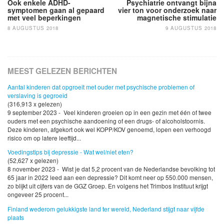
navigatie
Ook enkele ADHD-
Psychiatrie ontvangt bijna
symptomen gaan al gepaard
vier ton voor onderzoek naar
met veel beperkingen
magnetische stimulatie
8 AUGUSTUS 2018
9 AUGUSTUS 2018
MEEST GELEZEN BERICHTEN
Aantal kinderen dat opgroeit met ouder met psychische problemen of
verslaving is gegroeid
(316,913 x gelezen)
9 september 2023 - Veel kinderen groeien op in een gezin met één of twee
ouders met een psychische aandoening of een drugs- of alcoholstoornis.
Deze kinderen, afgekort ook wel KOPP/KOV genoemd, lopen een verhoogd
risico om op latere leeftijd...
Voedingstips bij depressie - Wat wel/niet eten?
(52,627 x gelezen)
8 november 2023 - Wist je dat 5,2 procent van de Nederlandse bevolking tot
65 jaar in 2022 leed aan een depressie? Dit komt neer op 550.000 mensen,
zo blijkt uit cijfers van de GGZ Groep. En volgens het Trimbos Instituut krijgt
ongeveer 25 procent...
Finland wederom gelukkigste land ter wereld, Nederland stijgt naar vijfde
plaats