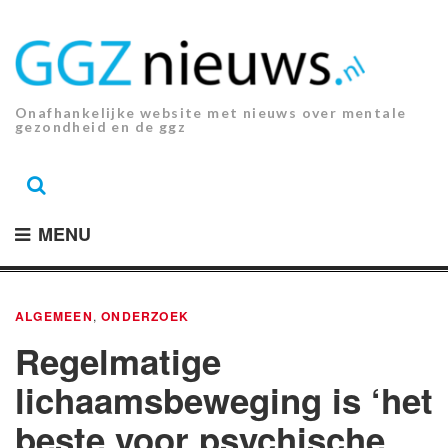
Ga
naar
de
inhoud.
Onafhankelijke website met nieuws over mentale
gezondheid en de ggz
MENU
ALGEMEEN
,
ONDERZOEK
Regelmatige
lichaamsbeweging is ‘het
beste voor psychische