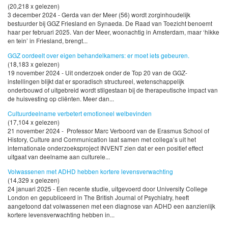
(20,218 x gelezen)
3 december 2024 - Gerda van der Meer (56) wordt zorginhoudelijk
bestuurder bij GGZ Friesland en Synaeda. De Raad van Toezicht benoemt
haar per februari 2025. Van der Meer, woonachtig in Amsterdam, maar ‘hikke
en tein’ in Friesland, brengt...
GGZ oordeelt over eigen behandelkamers: er moet iets gebeuren.
(18,183 x gelezen)
19 november 2024 - Uit onderzoek onder de Top 20 van de GGZ-
instellingen blijkt dat er sporadisch structureel, wetenschappelijk
onderbouwd of uitgebreid wordt stilgestaan bij de therapeutische impact van
de huisvesting op cliënten. Meer dan...
Cultuurdeelname verbetert emotioneel welbevinden
(17,104 x gelezen)
21 november 2024 - Professor Marc Verboord van de Erasmus School of
History, Culture and Communication laat samen met collega’s uit het
internationale onderzoeksproject INVENT zien dat er een positief effect
uitgaat van deelname aan culturele...
Volwassenen met ADHD hebben kortere levensverwachting
(14,329 x gelezen)
24 januari 2025 - Een recente studie, uitgevoerd door University College
London en gepubliceerd in The British Journal of Psychiatry, heeft
aangetoond dat volwassenen met een diagnose van ADHD een aanzienlijk
kortere levensverwachting hebben in...