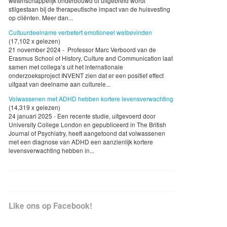
wetenschappelijk onderbouwd of uitgebreid wordt
stilgestaan bij de therapeutische impact van de huisvesting
op cliënten. Meer dan...
Cultuurdeelname verbetert emotioneel welbevinden
(17,102 x gelezen)
21 november 2024 - Professor Marc Verboord van de
Erasmus School of History, Culture and Communication laat
samen met collega’s uit het internationale
onderzoeksproject INVENT zien dat er een positief effect
uitgaat van deelname aan culturele...
Volwassenen met ADHD hebben kortere levensverwachting
(14,319 x gelezen)
24 januari 2025 - Een recente studie, uitgevoerd door
University College London en gepubliceerd in The British
Journal of Psychiatry, heeft aangetoond dat volwassenen
met een diagnose van ADHD een aanzienlijk kortere
levensverwachting hebben in...
Like ons op Facebook!