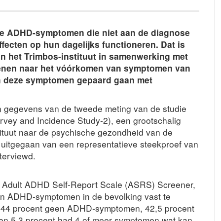
le ADHD-symptomen die niet aan de diagnose
ecten op hun dagelijks functioneren. Dat is
n het Trimbos-instituut in samenwerking met
enen naar het vóórkomen van symptomen van
in deze symptomen gepaard gaan met
n gegevens van de tweede meting van de studie
vey and Incidence Study-2), een grootschalig
tituut naar de psychische gezondheid van de
 uitgegaan van een representatieve steekproef van
terviewd.
dult ADHD Self-Report Scale (ASRS) Screener,
an ADHD-symptomen in de bevolking vast te
e 44 procent geen ADHD-symptomen, 42,5 procent
en 5,3 procent had 4 of meer symptomen wat kan