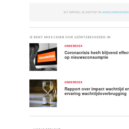
DIT ARTIKEL IS GEPOST IN
ADHD
,
ONDERZOE
JE BENT MISSCHIEN OOK GEÏNTERESSEERD IN
ONDERZOEK
Coronacrisis heeft blijvend effec
op nieuwsconsumptie
ONDERZOEK
Rapport over impact wachttijd e
ervaring wachttijdoverbrugging