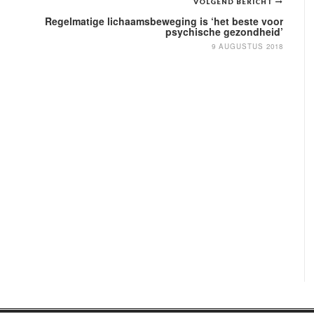
VOLGEND BERICHT
n
Regelmatige lichaamsbeweging is ‘het beste voor
psychische gezondheid’
9 AUGUSTUS 2018