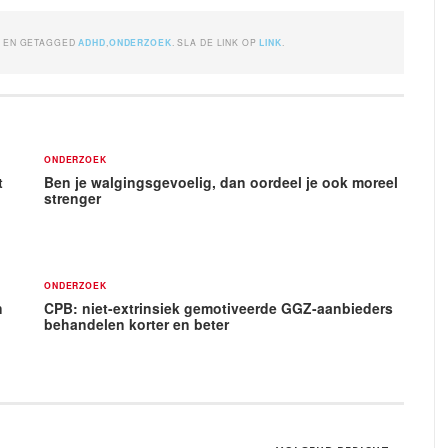
K
EN GETAGGED
ADHD
,
ONDERZOEK
. SLA DE LINK OP
LINK
.
ONDERZOEK
t
Ben je walgingsgevoelig, dan oordeel je ook moreel
strenger
ONDERZOEK
n
CPB: niet-extrinsiek gemotiveerde GGZ-aanbieders
behandelen korter en beter