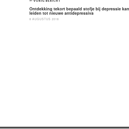
Bericht
VORIG BERICHT
navigatie
Ontdekking tekort bepaald stofje bij depressie ka
leiden tot nieuwe antidepressiva
8 AUGUSTUS 2018