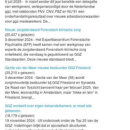
9 juli 2025 - In maart eerder dit jaar bereikte een delegatie
van werkgevers, vertegenwoordigd door de Nederlandse
ggz, met vakbonden FNV, CNV, FBZ en NU’91 een
onderhandelingsresultaat over nieuwe arbeidsvoorwaarden
voor ggz-medewerkers. De...
Nieuw: zorgstandaard Forensisch klinische zorg
(20,437 x gelezen)
3 december 2024 - Het Expertisecentrum Forensische
Psychiatrie (EFP) heeft samen met een werkgroep van
experts de zorgstandaard Forensisch klinische zorg
ontwikkeld, die vandaag is gepubliceerd op GGZ
Standaarden. Deze nieuwe standaard biedt...
Gerda van der Meer nieuwe bestuurder GGZ Friesland
(20,210 x gelezen)
3 december 2024 - Gerda van der Meer (56) wordt
zorginhoudelijk bestuurder bij GGZ Friesland en Synaeda.
De Raad van Toezicht benoemt haar per februari 2025. Van
der Meer, woonachtig in Amsterdam, maar ‘hikke en tein’ in
Friesland, brengt...
GGZ oordeelt over eigen behandelkamers: er moet iets
gebeuren.
(18,179 x gelezen)
19 november 2024 - Uit onderzoek onder de Top 20 van de
GGZ- instellingen blijkt dat er sporadisch structureel,