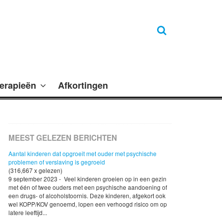
erapieën
Afkortingen
MEEST GELEZEN BERICHTEN
Aantal kinderen dat opgroeit met ouder met psychische
problemen of verslaving is gegroeid
(316,667 x gelezen)
9 september 2023 - Veel kinderen groeien op in een gezin
met één of twee ouders met een psychische aandoening of
een drugs- of alcoholstoornis. Deze kinderen, afgekort ook
wel KOPP/KOV genoemd, lopen een verhoogd risico om op
latere leeftijd...