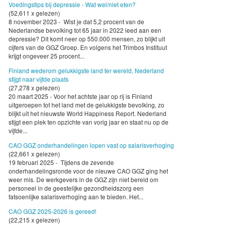
Voedingstips bij depressie - Wat wel/niet eten?
(52,611 x gelezen)
8 november 2023 - Wist je dat 5,2 procent van de
Nederlandse bevolking tot 65 jaar in 2022 leed aan een
depressie? Dit komt neer op 550.000 mensen, zo blijkt uit
cijfers van de GGZ Groep. En volgens het Trimbos Instituut
krijgt ongeveer 25 procent...
Finland wederom gelukkigste land ter wereld, Nederland
stijgt naar vijfde plaats
(27,278 x gelezen)
20 maart 2025 - Voor het achtste jaar op rij is Finland
uitgeroepen tot het land met de gelukkigste bevolking, zo
blijkt uit het nieuwste World Happiness Report. Nederland
stijgt een plek ten opzichte van vorig jaar en staat nu op de
vijfde...
CAO GGZ onderhandelingen lopen vast op salarisverhoging
(22,661 x gelezen)
19 februari 2025 - Tijdens de zevende
onderhandelingsronde voor de nieuwe CAO GGZ ging het
weer mis. De werkgevers in de GGZ zijn niet bereid om
personeel in de geestelijke gezondheidszorg een
fatsoenlijke salarisverhoging aan te bieden. Het...
CAO GGZ 2025-2026 is gereed!
(22,215 x gelezen)