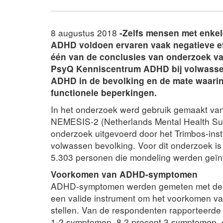
8 augustus 2018
-Zelfs mensen met enke
ADHD voldoen ervaren vaak negatieve eff
één van de conclusies van onderzoek va
PsyQ Kenniscentrum ADHD bij volwass
ADHD in de bevolking en de mate waar
functionele beperkingen.
In het onderzoek werd gebruik gemaakt va
NEMESIS-2 (Netherlands Mental Health Sur
onderzoek uitgevoerd door het Trimbos-ins
volwassen bevolking. Voor dit onderzoek is
5.303 personen die mondeling werden geïn
Voorkomen van ADHD-symptomen
ADHD-symptomen werden gemeten met de A
een valide instrument om het voorkomen v
stellen. Van de respondenten rapporteerd
1-2 symptomen, 8,2 procent 3 symptomen, 