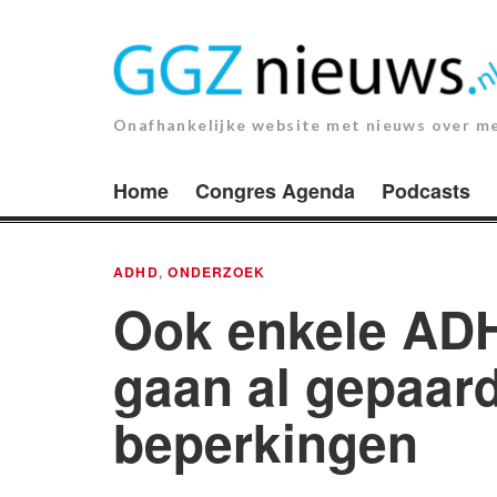
Ga
naar
de
inhoud.
Onafhankelijke website met nieuws over m
Home
Congres Agenda
Podcasts
ADHD
,
ONDERZOEK
Ook enkele A
gaan al gepaard
beperkingen