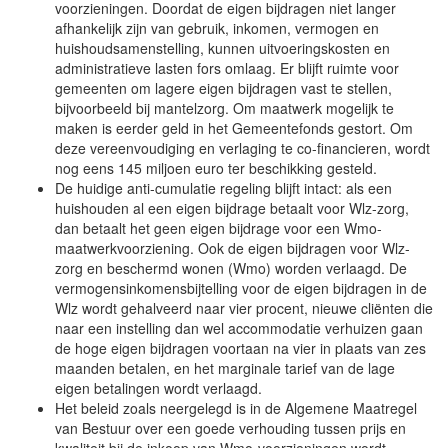
voorzieningen. Doordat de eigen bijdragen niet langer
afhankelijk zijn van gebruik, inkomen, vermogen en
huishoudsamenstelling, kunnen uitvoeringskosten en
administratieve lasten fors omlaag. Er blijft ruimte voor
gemeenten om lagere eigen bijdragen vast te stellen,
bijvoorbeeld bij mantelzorg. Om maatwerk mogelijk te
maken is eerder geld in het Gemeentefonds gestort. Om
deze vereenvoudiging en verlaging te co-financieren, wordt
nog eens 145 miljoen euro ter beschikking gesteld.
De huidige anti-cumulatie regeling blijft intact: als een
huishouden al een eigen bijdrage betaalt voor Wlz-zorg,
dan betaalt het geen eigen bijdrage voor een Wmo-
maatwerkvoorziening. Ook de eigen bijdragen voor Wlz-
zorg en beschermd wonen (Wmo) worden verlaagd. De
vermogensinkomensbijtelling voor de eigen bijdragen in de
Wlz wordt gehalveerd naar vier procent, nieuwe cliënten die
naar een instelling dan wel accommodatie verhuizen gaan
de hoge eigen bijdragen voortaan na vier in plaats van zes
maanden betalen, en het marginale tarief van de lage
eigen betalingen wordt verlaagd.
Het beleid zoals neergelegd is in de Algemene Maatregel
van Bestuur over een goede verhouding tussen prijs en
kwaliteit bij de inkoop van Wmo-voorzieningen wordt