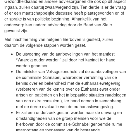
Gezondheidsraad en andere adviesorganen die ook op dit aspect
ingaan, zullen daarbij zwaarwegend zijn. Ten derde is er de vraag
of er een maatschappelijke discussie heeft plaatsgevonden en of
er sprake is van politieke bezinning. Afhankelijk van het
onderwerp kan nadere advisering door de Raad van State
gewenst zijn.
Met inachtneming van hetgeen hierboven is gesteld, zullen
daarom de volgende stappen worden gezet.
De uitvoering van de aanbevelingen van het manifest
“Waardig ouder worden” zal door het kabinet ter hand
worden genomen.
De minister van Volksgezondheid zal de aanbevelingen van
de commissie-Schnabel, waaronder verruiming van de
kennis over en bekendheid met de euthanasiewetgeving
(verbeteren van de kennis over de Euthanasiewet onder
artsen en patiënten en het in bepaalde situaties raadplegen
van een extra consulent), ter hand nemen in samenhang
met de derde evaluatie van de euthanasiewetgeving.
Er zal een onderzoek gestart worden naar de omvang en
omstandigheden van de groep mensen voor wie de
hierboven door de commissie-Schnabel genoemde ruime
interpretatie en toepassing van de bestaande