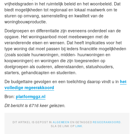
vrijheidsgraden in het ruimtelijk beleid en het woonbeleid. Dat
biedt mogelijkheden tot regionaal en lokaal maatwerk om te
sturen op omvang, samenstelling en kwaliteit van de
woningbouwproductie.
Doelgroepen en differentiatie zijn eveneens onderdeel van de
opgave. Het woningaanbod moet meebewegen met de
veranderende eisen en wensen. Dat heeft implicaties voor het
type woning dat moet passen bij ieders financiële mogelijkheden
(zoals sociale huurwoningen, midden- huurwoningen en
koopwoningen) en woningen die zijn toegesneden op
doelgroepen als ouderen, alleenstaanden, statushouders,
starters, gehandicapten en studenten.
De budgettaire gevolgen en een toelichting daarop vindt u in
het
volledige regeerakkoord
Bron:
platformggz.nl
Dit bericht is 6716 keer gelezen.
DIT ARTIKEL IS GEPOST IN
ALGEMEEN
EN GETAGGED
REGEERAKKOORD
.
SLA DE LINK OP
LINK
.