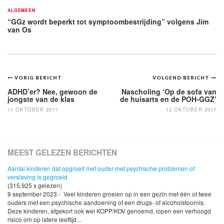
ALGEMEEN
“GGz wordt beperkt tot symptoombestrijding” volgens Jim
van Os
Bericht
VORIG BERICHT
VOLGEND BERICHT
navigatie
ADHD’er? Nee, gewoon de
Nascholing ‘Op de sofa van
jongste van de klas
de huisarts en de POH-GGZ’
11 OKTOBER 2017
12 OKTOBER 2017
MEEST GELEZEN BERICHTEN
Aantal kinderen dat opgroeit met ouder met psychische problemen of
verslaving is gegroeid
(315,925 x gelezen)
9 september 2023 - Veel kinderen groeien op in een gezin met één of twee
ouders met een psychische aandoening of een drugs- of alcoholstoornis.
Deze kinderen, afgekort ook wel KOPP/KOV genoemd, lopen een verhoogd
risico om op latere leeftijd...