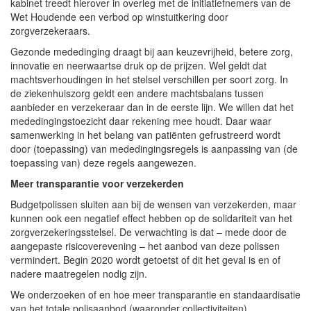
kabinet treedt hierover in overleg met de initiatiefnemers van de
Wet Houdende een verbod op winstuitkering door
zorgverzekeraars.
Gezonde mededinging draagt bij aan keuzevrijheid, betere zorg,
innovatie en neerwaartse druk op de prijzen. Wel geldt dat
machtsverhoudingen in het stelsel verschillen per soort zorg. In
de ziekenhuiszorg geldt een andere machtsbalans tussen
aanbieder en verzekeraar dan in de eerste lijn. We willen dat het
mededingingstoezicht daar rekening mee houdt. Daar waar
samenwerking in het belang van patiënten gefrustreerd wordt
door (toepassing) van mededingingsregels is aanpassing van (de
toepassing van) deze regels aangewezen.
Meer transparantie voor verzekerden
Budgetpolissen sluiten aan bij de wensen van verzekerden, maar
kunnen ook een negatief effect hebben op de solidariteit van het
zorgverzekeringsstelsel. De verwachting is dat – mede door de
aangepaste risicoverevening – het aanbod van deze polissen
vermindert. Begin 2020 wordt getoetst of dit het geval is en of
nadere maatregelen nodig zijn.
We onderzoeken of en hoe meer transparantie en standaardisatie
van het totale polisaanbod (waaronder collectiviteiten)