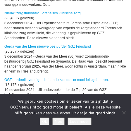
voor ggz-medewerkers. De...
Nieuw: zorgstandaard Forensisch klinische zorg
(20,433 x gelezen)
3 december 2024 - Het Expertisecentrum Forensische Psychiatrie (EFP)
heeft samen met een werkgroep van experts de zorgstandaard Forensisch
klinische zorg ontwikkeld, die vandaag is gepubliceerd op GGZ
Standaarden. Deze nieuwe standaard biedt...
Gerda van der Meer nieuwe bestuurder GGZ Friesland
(20,207 x gelezen)
3 december 2024 - Gerda van der Meer (56) wordt zorginhoudelijk
bestuurder bij GGZ Friesland en Synaeda. De Raad van Toezicht benoemt
haar per februari 2025. Van der Meer, woonachtig in Amsterdam, maar ‘hikke
en tein’ in Friesland, brengt...
GGZ oordeelt over eigen behandelkamers: er moet iets gebeuren.
(18,175 x gelezen)
19 november 2024 - Uit onderzoek onder de Top 20 van de GGZ-
instellingen blijkt dat er sporadisch structureel, wetenschappelijk
onderbouwd of uitgebreid wordt stilgestaan bij de therapeutische impact van
We gebruiken cookies om er zeker van te zijn dat je
de huisvesting op cliënten. Meer dan...
GGZnieuws.nl zo goed mogelijk beleeft. Als je deze website
Cultuurdeelname verbetert emotioneel welbevinden
blijft gebruiken gaan we ervan uit dat je dat goed vindt.
(17,099 x gelezen)
Ok
Nee
Lees meer
21 november 2024 - Professor Marc Verboord van de Erasmus School of
History, Culture and Communication laat samen met collega’s uit het