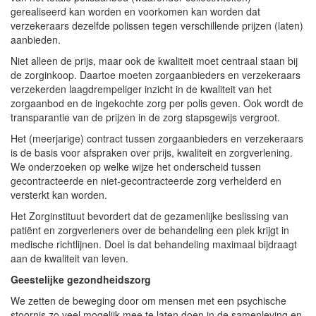
gerealiseerd kan worden en voorkomen kan worden dat
verzekeraars dezelfde polissen tegen verschillende prijzen (laten)
aanbieden.
Niet alleen de prijs, maar ook de kwaliteit moet centraal staan bij
de zorginkoop. Daartoe moeten zorgaanbieders en verzekeraars
verzekerden laagdrempeliger inzicht in de kwaliteit van het
zorgaanbod en de ingekochte zorg per polis geven. Ook wordt de
transparantie van de prijzen in de zorg stapsgewijs vergroot.
Het (meerjarige) contract tussen zorgaanbieders en verzekeraars
is de basis voor afspraken over prijs, kwaliteit en zorgverlening.
We onderzoeken op welke wijze het onderscheid tussen
gecontracteerde en niet-gecontracteerde zorg verhelderd en
versterkt kan worden.
Het Zorginstituut bevordert dat de gezamenlijke beslissing van
patiënt en zorgverleners over de behandeling een plek krijgt in
medische richtlijnen. Doel is dat behandeling maximaal bijdraagt
aan de kwaliteit van leven.
Geestelijke gezondheidszorg
We zetten de beweging door om mensen met een psychische
stoornis zo veel mogelijk mee te laten doen in de samenleving en