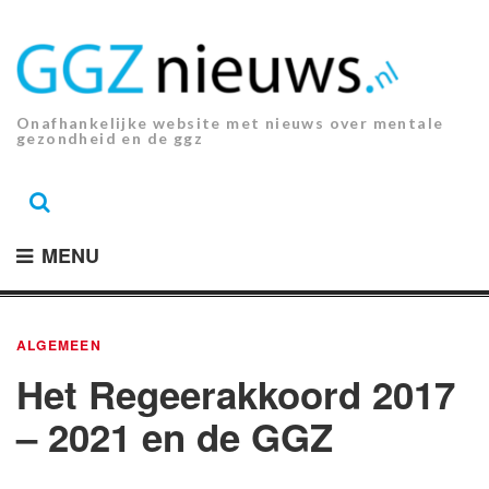
Ga
naar
de
inhoud.
Onafhankelijke website met nieuws over mentale
gezondheid en de ggz
MENU
ALGEMEEN
Het Regeerakkoord 2017
– 2021 en de GGZ