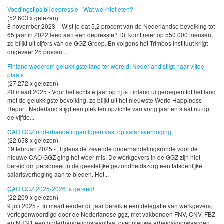
Voedingstips bij depressie - Wat wel/niet eten?
(52,603 x gelezen)
8 november 2023 - Wist je dat 5,2 procent van de Nederlandse bevolking tot
65 jaar in 2022 leed aan een depressie? Dit komt neer op 550.000 mensen,
zo blijkt uit cijfers van de GGZ Groep. En volgens het Trimbos Instituut krijgt
ongeveer 25 procent...
Finland wederom gelukkigste land ter wereld, Nederland stijgt naar vijfde
plaats
(27,272 x gelezen)
20 maart 2025 - Voor het achtste jaar op rij is Finland uitgeroepen tot het land
met de gelukkigste bevolking, zo blijkt uit het nieuwste World Happiness
Report. Nederland stijgt een plek ten opzichte van vorig jaar en staat nu op
de vijfde...
CAO GGZ onderhandelingen lopen vast op salarisverhoging
(22,658 x gelezen)
19 februari 2025 - Tijdens de zevende onderhandelingsronde voor de
nieuwe CAO GGZ ging het weer mis. De werkgevers in de GGZ zijn niet
bereid om personeel in de geestelijke gezondheidszorg een fatsoenlijke
salarisverhoging aan te bieden. Het...
CAO GGZ 2025-2026 is gereed!
(22,209 x gelezen)
9 juli 2025 - In maart eerder dit jaar bereikte een delegatie van werkgevers,
vertegenwoordigd door de Nederlandse ggz, met vakbonden FNV, CNV, FBZ
en NU’91 een onderhandelingsresultaat over nieuwe arbeidsvoorwaarden