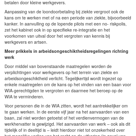
betalen door kleine werkgevers.
Aanpassing van de loondoorbetaling bij ziekte vergroot ook de
kans om te werken met of na een periode van ziekte, bijvoorbeeld
kanker. In aanvulling op de lopende pilots met een no- riskpolis,
zet het kabinet ook in op specifieke re-integratie en het
voorkomen van uitval door het vergroten van kennis bij
werkgevers en artsen.
Meer prikkels in arbeidsongeschiktheidsregelingen richting
werk
Door middel van bovenstaande maatregelen worden de
verplichtingen voor werkgevers op het terrein van ziekte en
arbeidsongeschiktheid verlicht. Tegelijkertijd wordt ingezet op
enkele maatregelen om de kans op het vinden van een baan voor
WIA-gerechtigden te vergroten en daarmee het beroep op de
WIA te verminderen.
Voor personen die in de WIA zitten, wordt het aantrekkelijker om
te gaan werken. In de eerste vijf jaar na het aanvaarden van een
baan, zal niet worden getoetst of het verdienvermogen van de
werkhervatter is gewijzigd. Het aanvaarden van werk – ook als dit
tijdelijk of in deeltijd is – leidt hierdoor niet tot onzekerheid over
het mogelijke verlies van het recht op de uitkering (in geval van