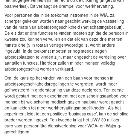
baanverlies). Dit verlaagt de drempel voor werkhervatting.
Voor personen die in de toekomst instromen in de WIA, zal
scherper gekeken worden naar geschikt werk bij de vaststelling
van de mate van arbeidsongeschiktheid (het schattingsbesluit).
De eis dat er drie functies te vinden moeten zijn die de persoon in
kwestie zou kunnen vervullen en dat elk van deze drie met ten
minste drie (9 in totaal) vertegenwoordigd is, wordt anders
ingevuld. In de toekomst moeten er nog steeds negen
arbeidsplaatsen te vinden zijn, maar ongeacht de verdeling over
aantallen functies. Hierdoor zullen minder mensen volledig
arbeidsongeschikt worden verklaard.
Om, de kans op het vinden van een baan voor mensen in
arbeidsongeschiktheidsregelingen te vergroten, wordt meer
geïnvesteerd in ondersteuning van deze doelgroep. Ten eerste
wordt gestart met een experiment met een scholingsaanbod voor
mensen bij wie scholing medisch gezien haalbaar wordt geacht
en kan leiden tot meer werkhervattingsmogelijkheden. Als het
experiment leidt tot een positieve ‘business case’, kan de scholing
breder worden ingezet. Ten tweede krijgt het UWV 30 miljoen
euro voor persoonlijke dienstverlening voor WGA- en Wajong-
gerechtigden