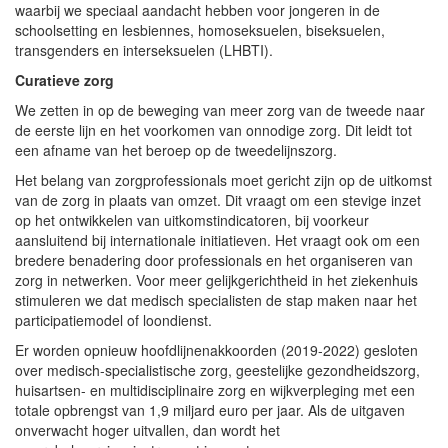
waarbij we speciaal aandacht hebben voor jongeren in de
schoolsetting en lesbiennes, homoseksuelen, biseksuelen,
transgenders en interseksuelen (LHBTI).
Curatieve zorg
We zetten in op de beweging van meer zorg van de tweede naar
de eerste lijn en het voorkomen van onnodige zorg. Dit leidt tot
een afname van het beroep op de tweedelijnszorg.
Het belang van zorgprofessionals moet gericht zijn op de uitkomst
van de zorg in plaats van omzet. Dit vraagt om een stevige inzet
op het ontwikkelen van uitkomstindicatoren, bij voorkeur
aansluitend bij internationale initiatieven. Het vraagt ook om een
bredere benadering door professionals en het organiseren van
zorg in netwerken. Voor meer gelijkgerichtheid in het ziekenhuis
stimuleren we dat medisch specialisten de stap maken naar het
participatiemodel of loondienst.
Er worden opnieuw hoofdlijnenakkoorden (2019-2022) gesloten
over medisch-specialistische zorg, geestelijke gezondheidszorg,
huisartsen- en multidisciplinaire zorg en wijkverpleging met een
totale opbrengst van 1,9 miljard euro per jaar. Als de uitgaven
onverwacht hoger uitvallen, dan wordt het