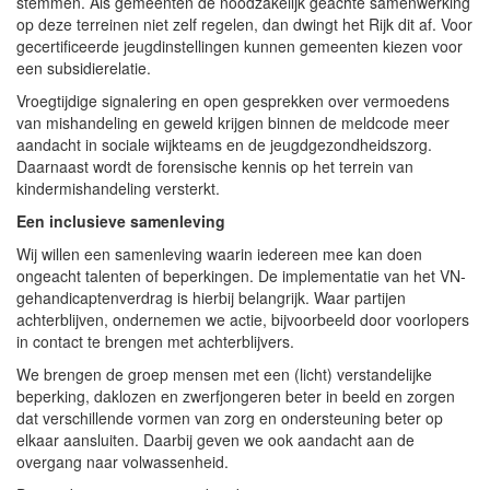
stemmen. Als gemeenten de noodzakelijk geachte samenwerking
op deze terreinen niet zelf regelen, dan dwingt het Rijk dit af. Voor
gecertificeerde jeugdinstellingen kunnen gemeenten kiezen voor
een subsidierelatie.
Vroegtijdige signalering en open gesprekken over vermoedens
van mishandeling en geweld krijgen binnen de meldcode meer
aandacht in sociale wijkteams en de jeugdgezondheidszorg.
Daarnaast wordt de forensische kennis op het terrein van
kindermishandeling versterkt.
Een inclusieve samenleving
Wij willen een samenleving waarin iedereen mee kan doen
ongeacht talenten of beperkingen. De implementatie van het VN-
gehandicaptenverdrag is hierbij belangrijk. Waar partijen
achterblijven, ondernemen we actie, bijvoorbeeld door voorlopers
in contact te brengen met achterblijvers.
We brengen de groep mensen met een (licht) verstandelijke
beperking, daklozen en zwerfjongeren beter in beeld en zorgen
dat verschillende vormen van zorg en ondersteuning beter op
elkaar aansluiten. Daarbij geven we ook aandacht aan de
overgang naar volwassenheid.