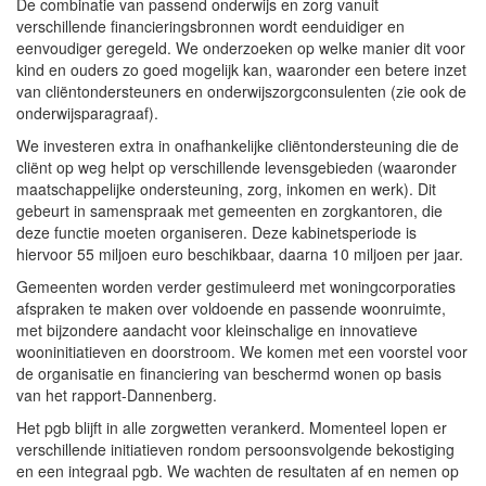
De combinatie van passend onderwijs en zorg vanuit
verschillende financieringsbronnen wordt eenduidiger en
eenvoudiger geregeld. We onderzoeken op welke manier dit voor
kind en ouders zo goed mogelijk kan, waaronder een betere inzet
van cliëntondersteuners en onderwijszorgconsulenten (zie ook de
onderwijsparagraaf).
We investeren extra in onafhankelijke cliëntondersteuning die de
cliënt op weg helpt op verschillende levensgebieden (waaronder
maatschappelijke ondersteuning, zorg, inkomen en werk). Dit
gebeurt in samenspraak met gemeenten en zorgkantoren, die
deze functie moeten organiseren. Deze kabinetsperiode is
hiervoor 55 miljoen euro beschikbaar, daarna 10 miljoen per jaar.
Gemeenten worden verder gestimuleerd met woningcorporaties
afspraken te maken over voldoende en passende woonruimte,
met bijzondere aandacht voor kleinschalige en innovatieve
wooninitiatieven en doorstroom. We komen met een voorstel voor
de organisatie en financiering van beschermd wonen op basis
van het rapport-Dannenberg.
Het pgb blijft in alle zorgwetten verankerd. Momenteel lopen er
verschillende initiatieven rondom persoonsvolgende bekostiging
en een integraal pgb. We wachten de resultaten af en nemen op