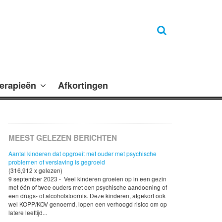
erapieën
Afkortingen
MEEST GELEZEN BERICHTEN
Aantal kinderen dat opgroeit met ouder met psychische
problemen of verslaving is gegroeid
(316,912 x gelezen)
9 september 2023 - Veel kinderen groeien op in een gezin
met één of twee ouders met een psychische aandoening of
een drugs- of alcoholstoornis. Deze kinderen, afgekort ook
wel KOPP/KOV genoemd, lopen een verhoogd risico om op
latere leeftijd...