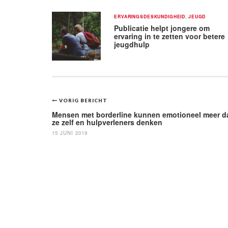
ERVARINGSDESKUNDIGHEID
,
JEUGD
Publicatie helpt jongere om
ervaring in te zetten voor betere
jeugdhulp
Bericht
VORIG BERICHT
navigatie
Mensen met borderline kunnen emotioneel meer d
ze zelf en hulpverleners denken
15 JUNI 2019