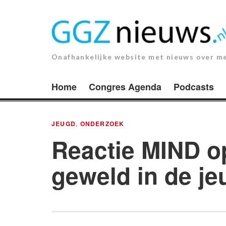
Ga
naar
de
inhoud.
Onafhankelijke website met nieuws over m
Home
Congres Agenda
Podcasts
JEUGD
,
ONDERZOEK
Reactie MIND o
geweld in de j