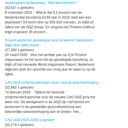
Voedingstips bij depressie - Wat wel/niet eten?
(52,621 x gelezen)
8 november 2023 - Wist je dat 5,2 procent van de
Nederlandse bevolking tot 65 jaar in 2022 leed aan een
depressie? Dit komt neer op 550.000 mensen, zo blijkt uit
cijfers van de GGZ Groep. En volgens het Trimbos Instituut
krijgt ongeveer 25 procent...
Finland wederom gelukkigste land ter wereld, Nederland
stijgt naar vijfde plaats
(27,282 x gelezen)
20 maart 2025 - Voor het achtste jaar op rij is Finland
uitgeroepen tot het land met de gelukkigste bevolking, zo
blijkt uit het nieuwste World Happiness Report. Nederland
stijgt een plek ten opzichte van vorig jaar en staat nu op de
vijfde...
CAO GGZ onderhandelingen lopen vast op salarisverhoging
(22,662 x gelezen)
19 februari 2025 - Tijdens de zevende
onderhandelingsronde voor de nieuwe CAO GGZ ging het
weer mis. De werkgevers in de GGZ zijn niet bereid om
personeel in de geestelijke gezondheidszorg een
fatsoenlijke salarisverhoging aan te bieden. Het...
CAO GGZ 2025-2026 is gereed!
(22,219 x gelezen)