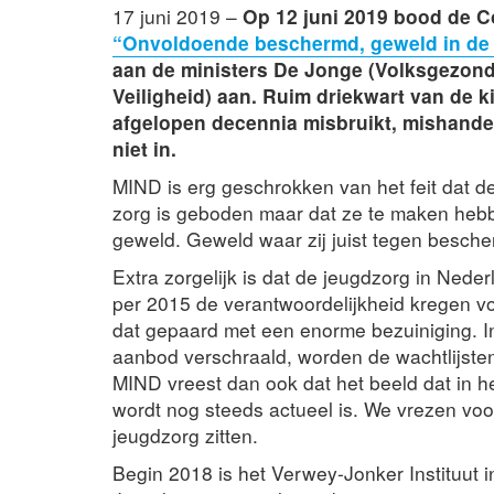
17 juni 2019 –
Op 12 juni 2019 bood de C
“Onvoldoende beschermd, geweld in de 
aan de ministers De Jonge (Volksgezondh
Veiligheid) aan. Ruim driekwart van de k
afgelopen decennia misbruikt, mishande
niet in.
MIND is erg geschrokken van het feit dat 
zorg is geboden maar dat ze te maken hebb
geweld. Geweld waar zij juist tegen besc
Extra zorgelijk is dat de jeugdzorg in Nede
per 2015 de verantwoordelijkheid kregen vo
dat gepaard met een enorme bezuiniging. Inm
aanbod verschraald, worden de wachtlijsten 
MIND vreest dan ook dat het beeld dat in h
wordt nog steeds actueel is. We vrezen voor
jeugdzorg zitten.
Begin 2018 is het Verwey-Jonker Instituut 