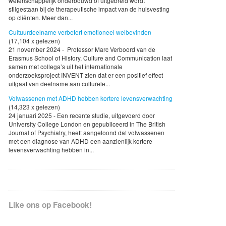
wetenschappelijk onderbouwd of uitgebreid wordt
stilgestaan bij de therapeutische impact van de huisvesting
op cliënten. Meer dan...
Cultuurdeelname verbetert emotioneel welbevinden
(17,104 x gelezen)
21 november 2024 - Professor Marc Verboord van de
Erasmus School of History, Culture and Communication laat
samen met collega’s uit het internationale
onderzoeksproject INVENT zien dat er een positief effect
uitgaat van deelname aan culturele...
Volwassenen met ADHD hebben kortere levensverwachting
(14,323 x gelezen)
24 januari 2025 - Een recente studie, uitgevoerd door
University College London en gepubliceerd in The British
Journal of Psychiatry, heeft aangetoond dat volwassenen
met een diagnose van ADHD een aanzienlijk kortere
levensverwachting hebben in...
Like ons op Facebook!