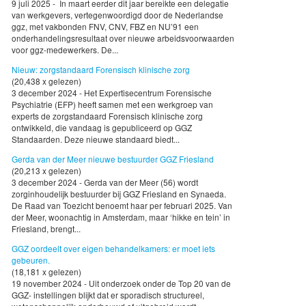
9 juli 2025 - In maart eerder dit jaar bereikte een delegatie
van werkgevers, vertegenwoordigd door de Nederlandse
ggz, met vakbonden FNV, CNV, FBZ en NU’91 een
onderhandelingsresultaat over nieuwe arbeidsvoorwaarden
voor ggz-medewerkers. De...
Nieuw: zorgstandaard Forensisch klinische zorg
(20,438 x gelezen)
3 december 2024 - Het Expertisecentrum Forensische
Psychiatrie (EFP) heeft samen met een werkgroep van
experts de zorgstandaard Forensisch klinische zorg
ontwikkeld, die vandaag is gepubliceerd op GGZ
Standaarden. Deze nieuwe standaard biedt...
Gerda van der Meer nieuwe bestuurder GGZ Friesland
(20,213 x gelezen)
3 december 2024 - Gerda van der Meer (56) wordt
zorginhoudelijk bestuurder bij GGZ Friesland en Synaeda.
De Raad van Toezicht benoemt haar per februari 2025. Van
der Meer, woonachtig in Amsterdam, maar ‘hikke en tein’ in
Friesland, brengt...
GGZ oordeelt over eigen behandelkamers: er moet iets
gebeuren.
(18,181 x gelezen)
19 november 2024 - Uit onderzoek onder de Top 20 van de
GGZ- instellingen blijkt dat er sporadisch structureel,