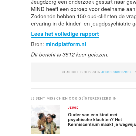
Jeugdzorg een onderzoek gestart naar gewel
MIND heeft een oproep voor deelname aan 
Zodoende hebben 150 oud-cliënten de vragen
ervaring in de kinder- en jeugdpsychiatrie 
Lees het volledige rapport
Bron:
mindplatform.nl
Dit bericht is 3512 keer gelezen.
DIT ARTIKEL IS GEPOST IN
JEUGD
,
ONDERZOEK
E
JE BENT MISSCHIEN OOK GEÏNTERESSEERD IN
JEUGD
Ouder van een kind met
psychische klachten? Het
Kenniscentrum maakt je wegwij