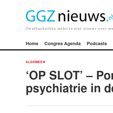
Ga
naar
de
inhoud.
Onafhankelijke website met nieuws over m
Home
Congres Agenda
Podcasts
ALGEMEEN
‘OP SLOT’ – Por
psychiatrie in d