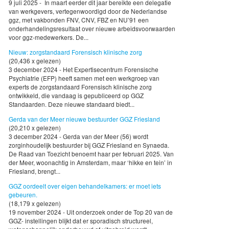
9 juli 2025 - In maart eerder dit jaar bereikte een delegatie
van werkgevers, vertegenwoordigd door de Nederlandse
ggz, met vakbonden FNV, CNV, FBZ en NU’91 een
onderhandelingsresultaat over nieuwe arbeidsvoorwaarden
voor ggz-medewerkers. De...
Nieuw: zorgstandaard Forensisch klinische zorg
(20,436 x gelezen)
3 december 2024 - Het Expertisecentrum Forensische
Psychiatrie (EFP) heeft samen met een werkgroep van
experts de zorgstandaard Forensisch klinische zorg
ontwikkeld, die vandaag is gepubliceerd op GGZ
Standaarden. Deze nieuwe standaard biedt...
Gerda van der Meer nieuwe bestuurder GGZ Friesland
(20,210 x gelezen)
3 december 2024 - Gerda van der Meer (56) wordt
zorginhoudelijk bestuurder bij GGZ Friesland en Synaeda.
De Raad van Toezicht benoemt haar per februari 2025. Van
der Meer, woonachtig in Amsterdam, maar ‘hikke en tein’ in
Friesland, brengt...
GGZ oordeelt over eigen behandelkamers: er moet iets
gebeuren.
(18,179 x gelezen)
19 november 2024 - Uit onderzoek onder de Top 20 van de
GGZ- instellingen blijkt dat er sporadisch structureel,