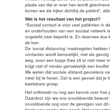
plaats van dat er over hen wordt geschreven
komen we als kijker dichtbij de patiënt”, al
Wat is het resultaat van het project?
“Sociaal contact is voor veel patiënten in 
en onderhouden van een sociaal netwerk is 
ongewild zeer beperkt is. En daarmee dus k
de loer.
De ‘social distancing’-maatregelen hebben h
contacten wordt bemoeilijkt, met als gevolg
weg, even een kopje thee zit er niet meer in
krijgt niet of minder gemakkelijk een knuff
We weten dat sociale afstand gevoelens van 
meer bij te horen. Dat is een gevoel dat je t
kwetsbare groep.
Het ontbreekt nu nog aan kennis over hoe p
Daardoor zijn we ons onvoldoende bewust 
onvoldoende oog voor de gevolgen van dit 
hierin een eerste stap gezet. Het perspectie