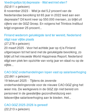
Voedingstips bij depressie - Wat wel/niet eten?
(52,611 x gelezen)
8 november 2023 - Wist je dat 5,2 procent van de
Nederlandse bevolking tot 65 jaar in 2022 leed aan een
depressie? Dit komt neer op 550.000 mensen, zo blijkt uit
cijfers van de GGZ Groep. En volgens het Trimbos Instituut
krijgt ongeveer 25 procent...
Finland wederom gelukkigste land ter wereld, Nederland
stijgt naar vijfde plaats
(27,278 x gelezen)
20 maart 2025 - Voor het achtste jaar op rij is Finland
uitgeroepen tot het land met de gelukkigste bevolking, zo
blijkt uit het nieuwste World Happiness Report. Nederland
stijgt een plek ten opzichte van vorig jaar en staat nu op de
vijfde...
CAO GGZ onderhandelingen lopen vast op salarisverhoging
(22,661 x gelezen)
19 februari 2025 - Tijdens de zevende
onderhandelingsronde voor de nieuwe CAO GGZ ging het
weer mis. De werkgevers in de GGZ zijn niet bereid om
personeel in de geestelijke gezondheidszorg een
fatsoenlijke salarisverhoging aan te bieden. Het...
CAO GGZ 2025-2026 is gereed!
(22,213 x gelezen)