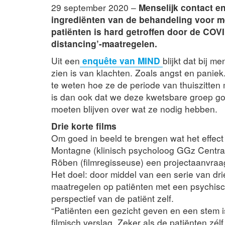
29 september 2020 –
Menselijk contact en 
ingrediënten van de behandeling voor m
patiënten is hard getroffen door de COVI
distancing’-maatregelen.
Uit een
enquête van MIND
blijkt dat bij 
zien is van klachten. Zoals angst en panie
te weten hoe ze de periode van thuiszitte
is dan ook dat we deze kwetsbare groep g
moeten blijven over wat ze nodig hebben.
Drie korte films
Om goed in beeld te brengen wat het effect
Montagne (klinisch psycholoog GGz Centraal
Röben (filmregisseuse) een projectaanvraa
Het doel: door middel van een serie van drie
maatregelen op patiënten met een psychisch
perspectief van de patiënt zelf.
“Patiënten een gezicht geven en een stem is 
filmisch verslag. Zeker als de patiënten zélf