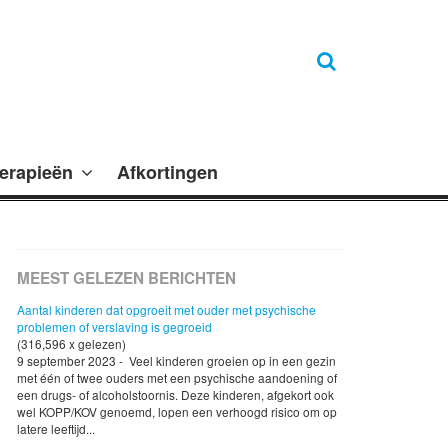
erapieën
Afkortingen
MEEST GELEZEN BERICHTEN
Aantal kinderen dat opgroeit met ouder met psychische
problemen of verslaving is gegroeid
(316,596 x gelezen)
9 september 2023 - Veel kinderen groeien op in een gezin
met één of twee ouders met een psychische aandoening of
een drugs- of alcoholstoornis. Deze kinderen, afgekort ook
wel KOPP/KOV genoemd, lopen een verhoogd risico om op
latere leeftijd...