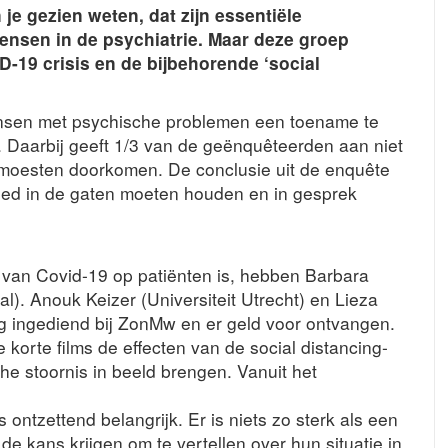
je gezien weten, dat zijn essentiële
ensen in de psychiatrie. Maar deze groep
D-19 crisis en de bijbehorende ‘social
mensen met psychische problemen een toename te
k. Daarbij geeft 1/3 van de geënquêteerden aan niet
n moesten doorkomen. De conclusie uit de enquête
oed in de gaten moeten houden en in gesprek
 van Covid-19 op patiënten is, hebben Barbara
). Anouk Keizer (Universiteit Utrecht) en Lieza
g ingediend bij ZonMw en er geld voor ontvangen.
 korte films de effecten van de social distancing-
e stoornis in beeld brengen. Vanuit het
ontzettend belangrijk. Er is niets zo sterk als een
 de kans krijgen om te vertellen over hun situatie in