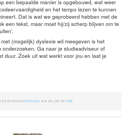
st op een bepaalde manier is opgebouwd, wat weer
ecodeervaardigheid en het tempo lezen te kunnen
limineert. Dat is wat we geprobeerd hebben met de
k een tekst, maar moet hij/zij scherp blijven om te
llen’.
et (mogelijk) dyslexie wil meegeven is het
och onderzoeken. Ga naar je studieadviseur of
 duur. Zoek uit wat werkt voor jou en laat je
N
EN GETAGGED
DYSLEXIE
. SLA DE LINK OP
LINK
.