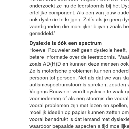
onderzoekt ze nu de leerstoornis bij het Dy
erfelijke component. Als een van jouw ouder
ook dyslexie te krijgen. Zelfs als je geen dys
vaardigheden die moeilijker blijven zoals h
gemiddeld.’
Dyslexie is óók een spectrum
Hoewel Rouweler zelf geen dyslexie heeft,
betere informatie over de leerstoornis. ‘V
zoals AD(H)D en kunnen deze mensen ook p
Zelfs motorische problemen kunnen onderdee
persoon tot persoon. Net als dat we van kl
autismespectrumstoornis spreken, zouden w
Volgens Rouweler wordt dyslexie te vaak no
voor iedereen of als een stoornis die voora
vooral problemen zijn met lezen en spellen,
moeilijk ideeën op papier kunnen zetten om
vooral benadrukt is dat iemand met dyslexi
waardoor bepaalde aspecten altijd moeilijke