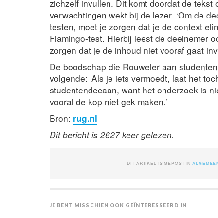
zichzelf invullen. Dit komt doordat de tek
verwachtingen wekt bij de lezer. ‘Om de d
testen, moet je zorgen dat je de context e
Flamingo-test. Hierbij leest de deelnemer oo
zorgen dat je de inhoud niet vooraf gaat invu
De boodschap die Rouweler aan studenten m
volgende: ‘Als je iets vermoedt, laat het t
studentendecaan, want het onderzoek is niet
vooral de kop niet gek maken.’
Bron:
rug.nl
Dit bericht is 2627 keer gelezen.
DIT ARTIKEL IS GEPOST IN
ALGEMEE
JE BENT MISSCHIEN OOK GEÏNTERESSEERD IN