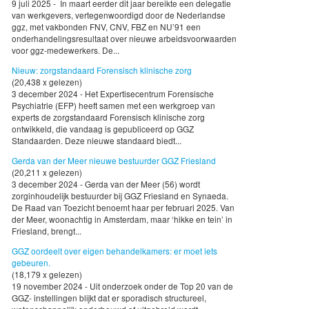
9 juli 2025 - In maart eerder dit jaar bereikte een delegatie
van werkgevers, vertegenwoordigd door de Nederlandse
ggz, met vakbonden FNV, CNV, FBZ en NU’91 een
onderhandelingsresultaat over nieuwe arbeidsvoorwaarden
voor ggz-medewerkers. De...
Nieuw: zorgstandaard Forensisch klinische zorg
(20,438 x gelezen)
3 december 2024 - Het Expertisecentrum Forensische
Psychiatrie (EFP) heeft samen met een werkgroep van
experts de zorgstandaard Forensisch klinische zorg
ontwikkeld, die vandaag is gepubliceerd op GGZ
Standaarden. Deze nieuwe standaard biedt...
Gerda van der Meer nieuwe bestuurder GGZ Friesland
(20,211 x gelezen)
3 december 2024 - Gerda van der Meer (56) wordt
zorginhoudelijk bestuurder bij GGZ Friesland en Synaeda.
De Raad van Toezicht benoemt haar per februari 2025. Van
der Meer, woonachtig in Amsterdam, maar ‘hikke en tein’ in
Friesland, brengt...
GGZ oordeelt over eigen behandelkamers: er moet iets
gebeuren.
(18,179 x gelezen)
19 november 2024 - Uit onderzoek onder de Top 20 van de
GGZ- instellingen blijkt dat er sporadisch structureel,