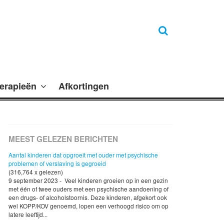
erapieën
Afkortingen
MEEST GELEZEN BERICHTEN
Aantal kinderen dat opgroeit met ouder met psychische
problemen of verslaving is gegroeid
(316,764 x gelezen)
9 september 2023 - Veel kinderen groeien op in een gezin
met één of twee ouders met een psychische aandoening of
een drugs- of alcoholstoornis. Deze kinderen, afgekort ook
wel KOPP/KOV genoemd, lopen een verhoogd risico om op
latere leeftijd...