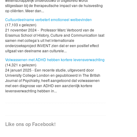
wetenschappelijk onderbouwd of uitgebreid wordt
stilgestaan bij de therapeutische impact van de huisvesting
op cliënten. Meer dan...
Cultuurdeelname verbetert emotioneel welbevinden
(17,103 x gelezen)
21 november 2024 - Professor Marc Verboord van de
Erasmus School of History, Culture and Communication laat
samen met collega’s uit het internationale
onderzoeksproject INVENT zien dat er een positief effect
uitgaat van deelname aan culturele...
Volwassenen met ADHD hebben kortere levensverwachting
(14,321 x gelezen)
24 januari 2025 - Een recente studie, uitgevoerd door
University College London en gepubliceerd in The British
Journal of Psychiatry, heeft aangetoond dat volwassenen
met een diagnose van ADHD een aanzienlijk kortere
levensverwachting hebben in...
Like ons op Facebook!