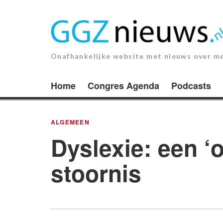
Ga
naar
de
inhoud.
Onafhankelijke website met nieuws over m
Home
Congres Agenda
Podcasts
ALGEMEEN
Dyslexie: een ‘
stoornis