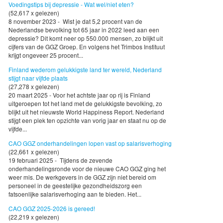
Voedingstips bij depressie - Wat wel/niet eten?
(52,617 x gelezen)
8 november 2023 - Wist je dat 5,2 procent van de
Nederlandse bevolking tot 65 jaar in 2022 leed aan een
depressie? Dit komt neer op 550.000 mensen, zo blijkt uit
cijfers van de GGZ Groep. En volgens het Trimbos Instituut
krijgt ongeveer 25 procent...
Finland wederom gelukkigste land ter wereld, Nederland
stijgt naar vijfde plaats
(27,278 x gelezen)
20 maart 2025 - Voor het achtste jaar op rij is Finland
uitgeroepen tot het land met de gelukkigste bevolking, zo
blijkt uit het nieuwste World Happiness Report. Nederland
stijgt een plek ten opzichte van vorig jaar en staat nu op de
vijfde...
CAO GGZ onderhandelingen lopen vast op salarisverhoging
(22,661 x gelezen)
19 februari 2025 - Tijdens de zevende
onderhandelingsronde voor de nieuwe CAO GGZ ging het
weer mis. De werkgevers in de GGZ zijn niet bereid om
personeel in de geestelijke gezondheidszorg een
fatsoenlijke salarisverhoging aan te bieden. Het...
CAO GGZ 2025-2026 is gereed!
(22,219 x gelezen)