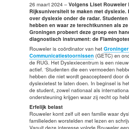
26 maart 2024 –
Volgens Liset Rouweler 
Rijksuniversiteit te maken met dyslexie. 
over dyslexie onder de radar. Studenten 
hebben en waar ze terechtkunnen als ze
Groningen probeert deze groep een hand
diagnostisch instrument: de Flamingotes
Rouweler is coördinator van het
Groninger
Communicatiestoornissen
(GETC) en onde
de RUG. Het Dyslexiecentrum is een nieuwe
actief. ‘Studenten die een vermoeden hebbe
hebben die niet wordt geaccepteerd door 
dyslexietest te laten doen. In beginsel is h
de student, zowel nationaal als internationaal
ondersteuning krijgen waar zij recht op heb
Erfelijk belast
Rouweler komt zelf uit een familie waar dys
familieleden worstelden met lezen en schrij
Vanuit deze interesse volgde Rouweler ee