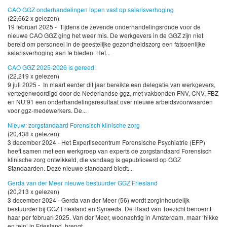
CAO GGZ onderhandelingen lopen vast op salarisverhoging
(22,662 x gelezen)
19 februari 2025 - Tijdens de zevende onderhandelingsronde voor de
nieuwe CAO GGZ ging het weer mis. De werkgevers in de GGZ zijn niet
bereid om personeel in de geestelijke gezondheidszorg een fatsoenlijke
salarisverhoging aan te bieden. Het...
CAO GGZ 2025-2026 is gereed!
(22,219 x gelezen)
9 juli 2025 - In maart eerder dit jaar bereikte een delegatie van werkgevers,
vertegenwoordigd door de Nederlandse ggz, met vakbonden FNV, CNV, FBZ
en NU’91 een onderhandelingsresultaat over nieuwe arbeidsvoorwaarden
voor ggz-medewerkers. De...
Nieuw: zorgstandaard Forensisch klinische zorg
(20,438 x gelezen)
3 december 2024 - Het Expertisecentrum Forensische Psychiatrie (EFP)
heeft samen met een werkgroep van experts de zorgstandaard Forensisch
klinische zorg ontwikkeld, die vandaag is gepubliceerd op GGZ
Standaarden. Deze nieuwe standaard biedt...
Gerda van der Meer nieuwe bestuurder GGZ Friesland
(20,213 x gelezen)
3 december 2024 - Gerda van der Meer (56) wordt zorginhoudelijk
bestuurder bij GGZ Friesland en Synaeda. De Raad van Toezicht benoemt
haar per februari 2025. Van der Meer, woonachtig in Amsterdam, maar ‘hikke
en tein’ in Friesland, brengt...