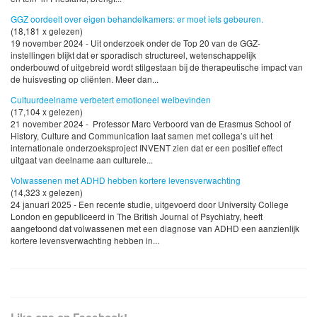
GGZ oordeelt over eigen behandelkamers: er moet iets gebeuren.
(18,181 x gelezen)
19 november 2024 - Uit onderzoek onder de Top 20 van de GGZ-
instellingen blijkt dat er sporadisch structureel, wetenschappelijk
onderbouwd of uitgebreid wordt stilgestaan bij de therapeutische impact van
de huisvesting op cliënten. Meer dan...
Cultuurdeelname verbetert emotioneel welbevinden
(17,104 x gelezen)
21 november 2024 - Professor Marc Verboord van de Erasmus School of
History, Culture and Communication laat samen met collega’s uit het
internationale onderzoeksproject INVENT zien dat er een positief effect
uitgaat van deelname aan culturele...
Volwassenen met ADHD hebben kortere levensverwachting
(14,323 x gelezen)
24 januari 2025 - Een recente studie, uitgevoerd door University College
London en gepubliceerd in The British Journal of Psychiatry, heeft
aangetoond dat volwassenen met een diagnose van ADHD een aanzienlijk
kortere levensverwachting hebben in...