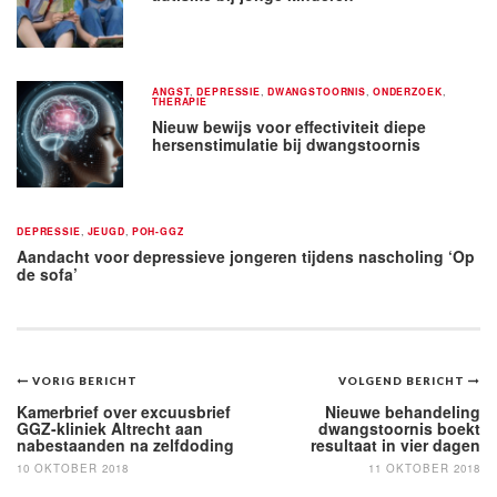
ANGST
,
DEPRESSIE
,
DWANGSTOORNIS
,
ONDERZOEK
,
THERAPIE
Nieuw bewijs voor effectiviteit diepe
hersenstimulatie bij dwangstoornis
DEPRESSIE
,
JEUGD
,
POH-GGZ
Aandacht voor depressieve jongeren tijdens nascholing ‘Op
de sofa’
Bericht
VORIG BERICHT
VOLGEND BERICHT
navigatie
Kamerbrief over excuusbrief
Nieuwe behandeling
GGZ-kliniek Altrecht aan
dwangstoornis boekt
nabestaanden na zelfdoding
resultaat in vier dagen
10 OKTOBER 2018
11 OKTOBER 2018