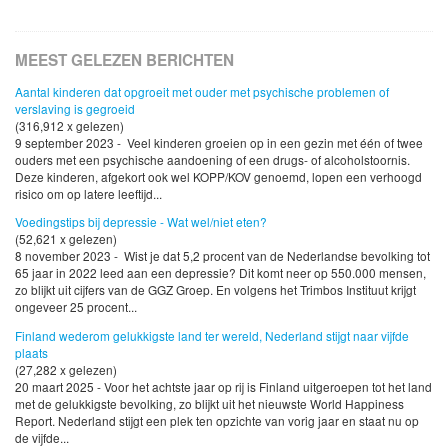
MEEST GELEZEN BERICHTEN
Aantal kinderen dat opgroeit met ouder met psychische problemen of
verslaving is gegroeid
(316,912 x gelezen)
9 september 2023 - Veel kinderen groeien op in een gezin met één of twee
ouders met een psychische aandoening of een drugs- of alcoholstoornis.
Deze kinderen, afgekort ook wel KOPP/KOV genoemd, lopen een verhoogd
risico om op latere leeftijd...
Voedingstips bij depressie - Wat wel/niet eten?
(52,621 x gelezen)
8 november 2023 - Wist je dat 5,2 procent van de Nederlandse bevolking tot
65 jaar in 2022 leed aan een depressie? Dit komt neer op 550.000 mensen,
zo blijkt uit cijfers van de GGZ Groep. En volgens het Trimbos Instituut krijgt
ongeveer 25 procent...
Finland wederom gelukkigste land ter wereld, Nederland stijgt naar vijfde
plaats
(27,282 x gelezen)
20 maart 2025 - Voor het achtste jaar op rij is Finland uitgeroepen tot het land
met de gelukkigste bevolking, zo blijkt uit het nieuwste World Happiness
Report. Nederland stijgt een plek ten opzichte van vorig jaar en staat nu op
de vijfde...