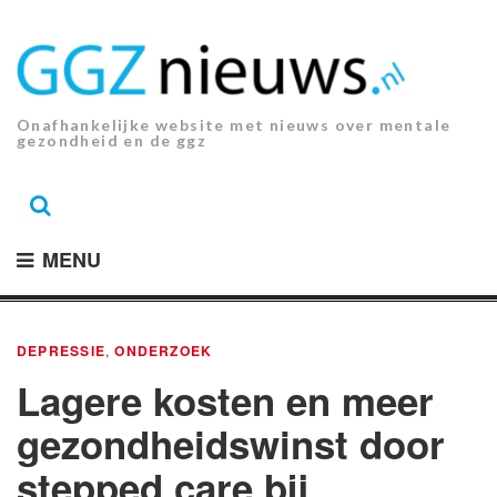
Ga
naar
de
inhoud.
Onafhankelijke website met nieuws over mentale
gezondheid en de ggz
MENU
DEPRESSIE
,
ONDERZOEK
Lagere kosten en meer
gezondheidswinst door
stepped care bij