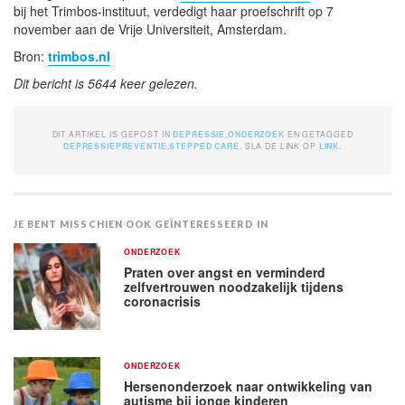
bij het Trimbos-instituut, verdedigt haar proefschrift op 7
november aan de Vrije Universiteit, Amsterdam.
Bron:
trimbos.nl
Dit bericht is 5644 keer gelezen.
DIT ARTIKEL IS GEPOST IN
DEPRESSIE
,
ONDERZOEK
EN GETAGGED
DEPRESSIEPREVENTIE
,
STEPPED CARE
. SLA DE LINK OP
LINK
.
JE BENT MISSCHIEN OOK GEÏNTERESSEERD IN
ONDERZOEK
Praten over angst en verminderd
zelfvertrouwen noodzakelijk tijdens
coronacrisis
ONDERZOEK
Hersenonderzoek naar ontwikkeling van
autisme bij jonge kinderen