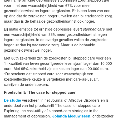
voor met een waarschijnlijkheid van 67% voor meer
gezondheidswinst en lagere zorgkosten. Er is een kans van een
op drie dat de zorgkosten hoger uitvallen dan bij traditionele zorg,
maar dan is de behaalde gezondheidswinst ook hoger.
Bij matig ernstige tot ernstige depressies levert
stepped care
met
een waarschijnlijkheid van 33% meer gezondheidswinst tegen
lagere zorgkosten. In de overige gevallen vallen de zorgkosten
hoger uit dan bij traditionele zorg. Maar is de behaalde
gezondheidswinst wel hoger.
Met 80% zekerheid zijn de zorgkosten bij stepped care voor een
‘in kwaliteit van leven gecorrigeerde levensjaar’ lager dan 10.000
euro. Met 95% zekerheid zijn de kosten lager dan 20.000 euro.
“Dit betekent dat stepped care zeer waarschijnlijk een
kosteneffectieve keuze is vergeleken met care-as-usual”,
schrijven de onderzoekers.
Proefschrift: ‘The case for stepped care’
De studie
verscheen in het Journal of Affective Disorders en is
onderdeel van het proefschrift ‘The case for stepped care –
Exploring the cost-utility of stepped-care strategies in the
management of depression.’
Jolanda Meeuwissen
, onderzoeker