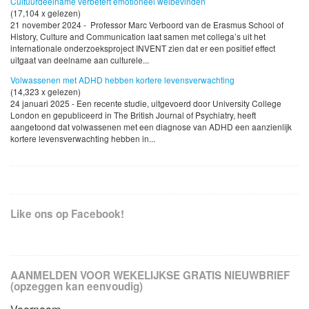
Cultuurdeelname verbetert emotioneel welbevinden
(17,104 x gelezen)
21 november 2024 - Professor Marc Verboord van de Erasmus School of
History, Culture and Communication laat samen met collega’s uit het
internationale onderzoeksproject INVENT zien dat er een positief effect
uitgaat van deelname aan culturele...
Volwassenen met ADHD hebben kortere levensverwachting
(14,323 x gelezen)
24 januari 2025 - Een recente studie, uitgevoerd door University College
London en gepubliceerd in The British Journal of Psychiatry, heeft
aangetoond dat volwassenen met een diagnose van ADHD een aanzienlijk
kortere levensverwachting hebben in...
Like ons op Facebook!
AANMELDEN VOOR WEKELIJKSE GRATIS NIEUWBRIEF
(opzeggen kan eenvoudig)