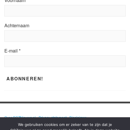
Voornaam
Achternaam
E-mail
*
Over GGZNieuws.nl
•
Privacy statement
•
Disclaimer
We gebruiken cookies om er zeker van te zijn dat je