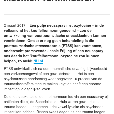
2 maart 2017 –
Een pufje neusspray met oxytocine – in de
volksmond het knuffelhormoon genoemd – zou de
ontwikkeling van posttraumatische stressklachten kunnen
verminderen.
Omdat er nog geen behandeling is die
posttraumatische stressstoornis (PTSS) kan voorkomen,
onderzocht promovenda Jessie Frijling of een neusspray
met daarin het ‘knuffelhormoon’ oxytocine zou kunnen
helpen, zo meldt
NU.nl
.
PTSS ontwikkelt zich na een traumatische ervaring, bijvoorbeeld
een verkeersongeval of een geweldsincident. Het is een
psychiatrische aandoening waar ongeveer 10 procent van de
traumaslachtoffers mee te maken krijgt en heeft een enorme
impact op je dagelijkse leven.
De onderzoekers dienden het hormoon toe via een neusspray bij
patiënten die bij de Spoedeisende Hulp waren geweest en een
trauma hadden meegemaakt dat zowel fysieke als psychische
impact kon hebben. Binnen twaalf dagen na het trauma kregen