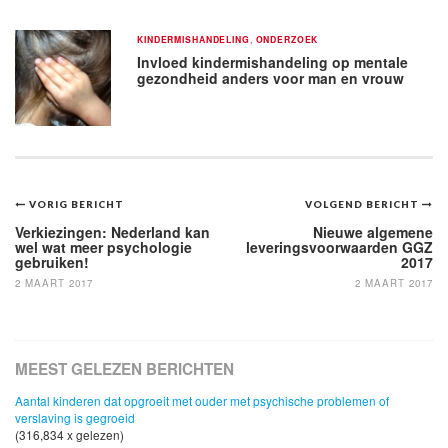
KINDERMISHANDELING
,
ONDERZOEK
Invloed kindermishandeling op mentale
gezondheid anders voor man en vrouw
Bericht
VORIG BERICHT
VOLGEND BERICHT
navigatie
Verkiezingen: Nederland kan
Nieuwe algemene
wel wat meer psychologie
leveringsvoorwaarden GGZ
gebruiken!
2017
2 MAART 2017
2 MAART 2017
MEEST GELEZEN BERICHTEN
Aantal kinderen dat opgroeit met ouder met psychische problemen of
verslaving is gegroeid
(316,834 x gelezen)