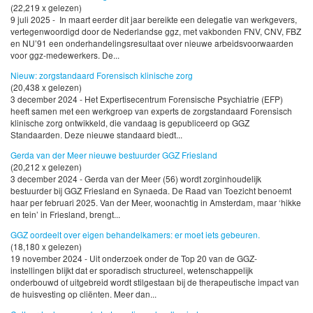
(22,219 x gelezen)
9 juli 2025 - In maart eerder dit jaar bereikte een delegatie van werkgevers,
vertegenwoordigd door de Nederlandse ggz, met vakbonden FNV, CNV, FBZ
en NU’91 een onderhandelingsresultaat over nieuwe arbeidsvoorwaarden
voor ggz-medewerkers. De...
Nieuw: zorgstandaard Forensisch klinische zorg
(20,438 x gelezen)
3 december 2024 - Het Expertisecentrum Forensische Psychiatrie (EFP)
heeft samen met een werkgroep van experts de zorgstandaard Forensisch
klinische zorg ontwikkeld, die vandaag is gepubliceerd op GGZ
Standaarden. Deze nieuwe standaard biedt...
Gerda van der Meer nieuwe bestuurder GGZ Friesland
(20,212 x gelezen)
3 december 2024 - Gerda van der Meer (56) wordt zorginhoudelijk
bestuurder bij GGZ Friesland en Synaeda. De Raad van Toezicht benoemt
haar per februari 2025. Van der Meer, woonachtig in Amsterdam, maar ‘hikke
en tein’ in Friesland, brengt...
GGZ oordeelt over eigen behandelkamers: er moet iets gebeuren.
(18,180 x gelezen)
19 november 2024 - Uit onderzoek onder de Top 20 van de GGZ-
instellingen blijkt dat er sporadisch structureel, wetenschappelijk
onderbouwd of uitgebreid wordt stilgestaan bij de therapeutische impact van
de huisvesting op cliënten. Meer dan...