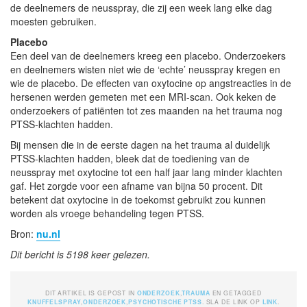
de deelnemers de neusspray, die zij een week lang elke dag
moesten gebruiken.
Placebo
Een deel van de deelnemers kreeg een placebo. Onderzoekers
en deelnemers wisten niet wie de ‘echte’ neusspray kregen en
wie de placebo. De effecten van oxytocine op angstreacties in de
hersenen werden gemeten met een MRI-scan. Ook keken de
onderzoekers of patiënten tot zes maanden na het trauma nog
PTSS-klachten hadden.
Bij mensen die in de eerste dagen na het trauma al duidelijk
PTSS-klachten hadden, bleek dat de toediening van de
neusspray met oxytocine tot een half jaar lang minder klachten
gaf. Het zorgde voor een afname van bijna 50 procent. Dit
betekent dat oxytocine in de toekomst gebruikt zou kunnen
worden als vroege behandeling tegen PTSS.
Bron:
nu.nl
Dit bericht is 5198 keer gelezen.
DIT ARTIKEL IS GEPOST IN
ONDERZOEK
,
TRAUMA
EN GETAGGED
KNUFFELSPRAY
,
ONDERZOEK
,
PSYCHOTISCHE PTSS
. SLA DE LINK OP
LINK
.