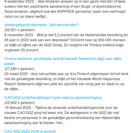
9 september 2023 - Veel kinderen groeien op in een gezin met één of twee
ouders met een psychische aandoening of een drugs- of alcoholstoornis.
Deze kinderen, afgekort ook wel KOPP/KOV genoemd, lopen een verhoogd
risico om op latere leeftijd...
Voedingstips bij depressie - Wat wel/niet eten?
(52,621 x gelezen)
8 november 2023 - Wist je dat 5,2 procent van de Nederlandse bevolking tot
65 jaar in 2022 leed aan een depressie? Dit komt neer op 550.000 mensen,
zo blijkt uit cijfers van de GGZ Groep. En volgens het Trimbos Instituut krijgt
ongeveer 25 procent...
Finland wederom gelukkigste land ter wereld, Nederland stijgt naar vijfde
plaats
(27,280 x gelezen)
20 maart 2025 - Voor het achtste jaar op rij is Finland uitgeroepen tot het land
met de gelukkigste bevolking, zo blijkt uit het nieuwste World Happiness
Report. Nederland stijgt een plek ten opzichte van vorig jaar en staat nu op
de vijfde...
CAO GGZ onderhandelingen lopen vast op salarisverhoging
(22,662 x gelezen)
19 februari 2025 - Tijdens de zevende onderhandelingsronde voor de
nieuwe CAO GGZ ging het weer mis. De werkgevers in de GGZ zijn niet
bereid om personeel in de geestelijke gezondheidszorg een fatsoenlijke
salarisverhoging aan te bieden. Het...
CAO GGZ 2025-2026 is gereed!