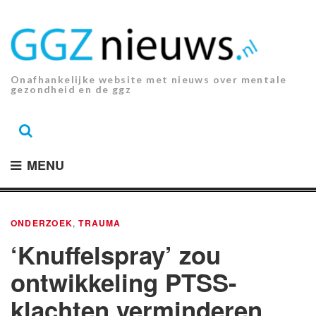
Ga
naar
de
inhoud.
Onafhankelijke website met nieuws over mentale
gezondheid en de ggz
MENU
ONDERZOEK
,
TRAUMA
‘Knuffelspray’ zou
ontwikkeling PTSS-
klachten verminderen