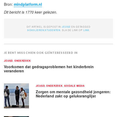
Bron:
mindplatform.nl
Dit bericht is 1770 keer gelezen.
DIT ARTIKEL IS GEPOST IN
JEUGD
EN GETAGGED
SCHOLIEREN
,
STUDENTEN
. SLA DE LINK OP
LINK
.
JE BENT MISSCHIEN OOK GEÏNTERESSEERD IN
JEUGD
,
ONDERZOEK
Voorkomen dat gedragsproblemen het kinderbrein
veranderen
JEUGD
,
ONDERZOEK
,
SOCIALE MEDIA
Zorgen om mentale gezondheid jongeren:
Nederland zakt op geluksranglijst