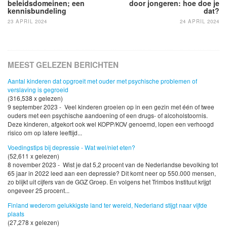
beleidsdomeinen; een
door jongeren: hoe doe je
kennisbundeling
dat?
23 APRIL 2024
24 APRIL 2024
MEEST GELEZEN BERICHTEN
Aantal kinderen dat opgroeit met ouder met psychische problemen of
verslaving is gegroeid
(316,538 x gelezen)
9 september 2023 - Veel kinderen groeien op in een gezin met één of twee
ouders met een psychische aandoening of een drugs- of alcoholstoornis.
Deze kinderen, afgekort ook wel KOPP/KOV genoemd, lopen een verhoogd
risico om op latere leeftijd...
Voedingstips bij depressie - Wat wel/niet eten?
(52,611 x gelezen)
8 november 2023 - Wist je dat 5,2 procent van de Nederlandse bevolking tot
65 jaar in 2022 leed aan een depressie? Dit komt neer op 550.000 mensen,
zo blijkt uit cijfers van de GGZ Groep. En volgens het Trimbos Instituut krijgt
ongeveer 25 procent...
Finland wederom gelukkigste land ter wereld, Nederland stijgt naar vijfde
plaats
(27,278 x gelezen)