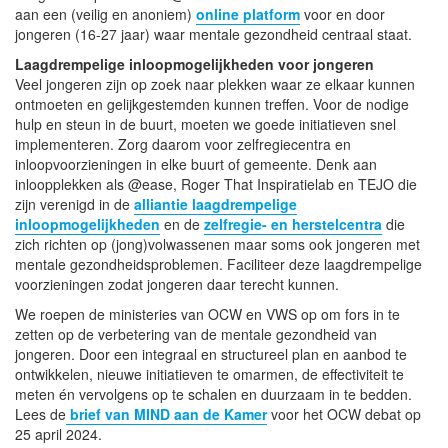
aan een (veilig en anoniem)
online platform
voor en door
jongeren (16-27 jaar) waar mentale gezondheid centraal staat.
Laagdrempelige inloopmogelijkheden voor jongeren
Veel jongeren zijn op zoek naar plekken waar ze elkaar kunnen
ontmoeten en gelijkgestemden kunnen treffen. Voor de nodige
hulp en steun in de buurt, moeten we goede initiatieven snel
implementeren. Zorg daarom voor zelfregiecentra en
inloopvoorzieningen in elke buurt of gemeente. Denk aan
inloopplekken als @ease, Roger That Inspiratielab en TEJO die
zijn verenigd in de
alliantie laagdrempelige
inloopmogelijkheden
en de
zelfregie- en herstelcentra
die
zich richten op (jong)volwassenen maar soms ook jongeren met
mentale gezondheidsproblemen. Faciliteer deze laagdrempelige
voorzieningen zodat jongeren daar terecht kunnen.
We roepen de ministeries van OCW en VWS op om fors in te
zetten op de verbetering van de mentale gezondheid van
jongeren. Door een integraal en structureel plan en aanbod te
ontwikkelen, nieuwe initiatieven te omarmen, de effectiviteit te
meten én vervolgens op te schalen en duurzaam in te bedden.
Lees de
brief van MIND aan de Kamer
voor het OCW debat op
25 april 2024.