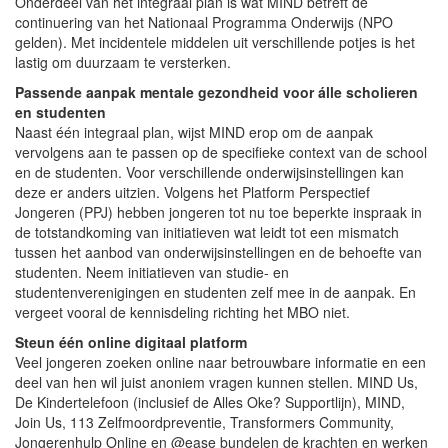
Onderdeel van het integraal plan is wat MIND betreft de
continuering van het Nationaal Programma Onderwijs (NPO
gelden). Met incidentele middelen uit verschillende potjes is het
lastig om duurzaam te versterken.
Passende aanpak mentale gezondheid voor álle scholieren
en studenten
Naast één integraal plan, wijst MIND erop om de aanpak
vervolgens aan te passen op de specifieke context van de school
en de studenten. Voor verschillende onderwijsinstellingen kan
deze er anders uitzien. Volgens het Platform Perspectief
Jongeren (PPJ) hebben jongeren tot nu toe beperkte inspraak in
de totstandkoming van initiatieven wat leidt tot een mismatch
tussen het aanbod van onderwijsinstellingen en de behoefte van
studenten. Neem initiatieven van studie- en
studentenverenigingen en studenten zelf mee in de aanpak. En
vergeet vooral de kennisdeling richting het MBO niet.
Steun één online digitaal platform
Veel jongeren zoeken online naar betrouwbare informatie en een
deel van hen wil juist anoniem vragen kunnen stellen. MIND Us,
De Kindertelefoon (inclusief de Alles Oke? Supportlijn), MIND,
Join Us, 113 Zelfmoordpreventie, Transformers Community,
Jongerenhulp Online en @ease bundelen de krachten en werken