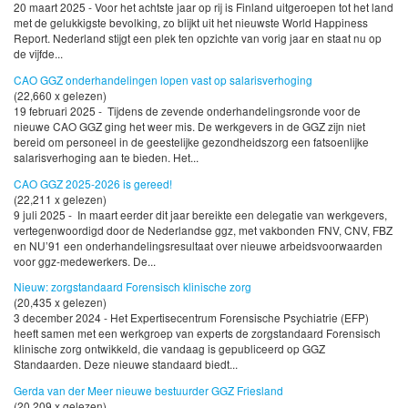
20 maart 2025 - Voor het achtste jaar op rij is Finland uitgeroepen tot het land
met de gelukkigste bevolking, zo blijkt uit het nieuwste World Happiness
Report. Nederland stijgt een plek ten opzichte van vorig jaar en staat nu op
de vijfde...
CAO GGZ onderhandelingen lopen vast op salarisverhoging
(22,660 x gelezen)
19 februari 2025 - Tijdens de zevende onderhandelingsronde voor de
nieuwe CAO GGZ ging het weer mis. De werkgevers in de GGZ zijn niet
bereid om personeel in de geestelijke gezondheidszorg een fatsoenlijke
salarisverhoging aan te bieden. Het...
CAO GGZ 2025-2026 is gereed!
(22,211 x gelezen)
9 juli 2025 - In maart eerder dit jaar bereikte een delegatie van werkgevers,
vertegenwoordigd door de Nederlandse ggz, met vakbonden FNV, CNV, FBZ
en NU’91 een onderhandelingsresultaat over nieuwe arbeidsvoorwaarden
voor ggz-medewerkers. De...
Nieuw: zorgstandaard Forensisch klinische zorg
(20,435 x gelezen)
3 december 2024 - Het Expertisecentrum Forensische Psychiatrie (EFP)
heeft samen met een werkgroep van experts de zorgstandaard Forensisch
klinische zorg ontwikkeld, die vandaag is gepubliceerd op GGZ
Standaarden. Deze nieuwe standaard biedt...
Gerda van der Meer nieuwe bestuurder GGZ Friesland
(20,209 x gelezen)