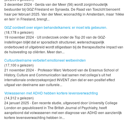
3 december 2024 - Gerda van der Meer (56) wordt zorginhoudelijk
bestuurder bij GGZ Friesland en Synaeda. De Raad van Toezicht benoemt
haar per februari 2025. Van der Meer, woonachtig in Amsterdam, maar ‘hikke
en tein’ in Friesland, brengt...
GGZ oordeelt over eigen behandelkamers: er moet iets gebeuren.
(18,178 x gelezen)
19 november 2024 - Uit onderzoek onder de Top 20 van de GGZ-
instellingen blijkt dat er sporadisch structureel, wetenschappelijk
onderbouwd of uitgebreid wordt stilgestaan bij de therapeutische impact van
de huisvesting op cliënten. Meer dan...
Cultuurdeelname verbetert emotioneel welbevinden
(17,100 x gelezen)
21 november 2024 - Professor Marc Verboord van de Erasmus School of
History, Culture and Communication laat samen met collega’s uit het
internationale onderzoeksproject INVENT zien dat er een positief effect
uitgaat van deelname aan culturele...
Volwassenen met ADHD hebben kortere levensverwachting
(14,312 x gelezen)
24 januari 2025 - Een recente studie, uitgevoerd door University College
London en gepubliceerd in The British Journal of Psychiatry, heeft
aangetoond dat volwassenen met een diagnose van ADHD een aanzienlijk
kortere levensverwachting hebben in...