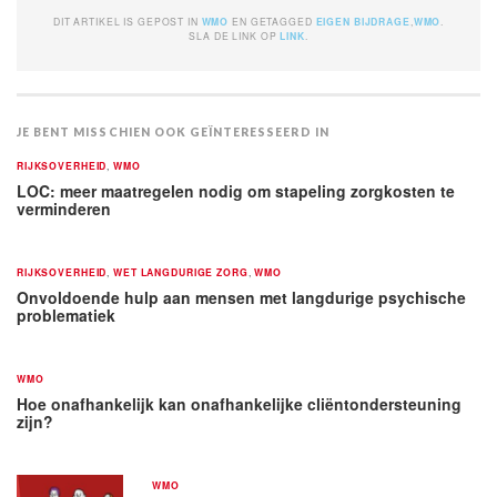
DIT ARTIKEL IS GEPOST IN
WMO
EN GETAGGED
EIGEN BIJDRAGE
,
WMO
.
SLA DE LINK OP
LINK
.
JE BENT MISSCHIEN OOK GEÏNTERESSEERD IN
RIJKSOVERHEID
,
WMO
LOC: meer maatregelen nodig om stapeling zorgkosten te
verminderen
RIJKSOVERHEID
,
WET LANGDURIGE ZORG
,
WMO
Onvoldoende hulp aan mensen met langdurige psychische
problematiek
WMO
Hoe onafhankelijk kan onafhankelijke cliëntondersteuning
zijn?
WMO