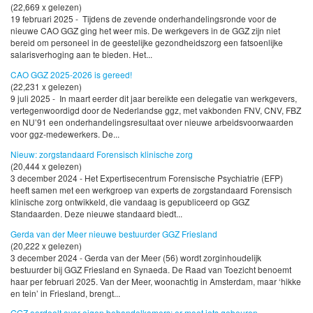
(22,669 x gelezen)
19 februari 2025 - Tijdens de zevende onderhandelingsronde voor de
nieuwe CAO GGZ ging het weer mis. De werkgevers in de GGZ zijn niet
bereid om personeel in de geestelijke gezondheidszorg een fatsoenlijke
salarisverhoging aan te bieden. Het...
CAO GGZ 2025-2026 is gereed!
(22,231 x gelezen)
9 juli 2025 - In maart eerder dit jaar bereikte een delegatie van werkgevers,
vertegenwoordigd door de Nederlandse ggz, met vakbonden FNV, CNV, FBZ
en NU’91 een onderhandelingsresultaat over nieuwe arbeidsvoorwaarden
voor ggz-medewerkers. De...
Nieuw: zorgstandaard Forensisch klinische zorg
(20,444 x gelezen)
3 december 2024 - Het Expertisecentrum Forensische Psychiatrie (EFP)
heeft samen met een werkgroep van experts de zorgstandaard Forensisch
klinische zorg ontwikkeld, die vandaag is gepubliceerd op GGZ
Standaarden. Deze nieuwe standaard biedt...
Gerda van der Meer nieuwe bestuurder GGZ Friesland
(20,222 x gelezen)
3 december 2024 - Gerda van der Meer (56) wordt zorginhoudelijk
bestuurder bij GGZ Friesland en Synaeda. De Raad van Toezicht benoemt
haar per februari 2025. Van der Meer, woonachtig in Amsterdam, maar ‘hikke
en tein’ in Friesland, brengt...
GGZ oordeelt over eigen behandelkamers: er moet iets gebeuren.