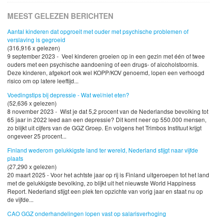
MEEST GELEZEN BERICHTEN
Aantal kinderen dat opgroeit met ouder met psychische problemen of
verslaving is gegroeid
(316,916 x gelezen)
9 september 2023 - Veel kinderen groeien op in een gezin met één of twee
ouders met een psychische aandoening of een drugs- of alcoholstoornis.
Deze kinderen, afgekort ook wel KOPP/KOV genoemd, lopen een verhoogd
risico om op latere leeftijd...
Voedingstips bij depressie - Wat wel/niet eten?
(52,636 x gelezen)
8 november 2023 - Wist je dat 5,2 procent van de Nederlandse bevolking tot
65 jaar in 2022 leed aan een depressie? Dit komt neer op 550.000 mensen,
zo blijkt uit cijfers van de GGZ Groep. En volgens het Trimbos Instituut krijgt
ongeveer 25 procent...
Finland wederom gelukkigste land ter wereld, Nederland stijgt naar vijfde
plaats
(27,290 x gelezen)
20 maart 2025 - Voor het achtste jaar op rij is Finland uitgeroepen tot het land
met de gelukkigste bevolking, zo blijkt uit het nieuwste World Happiness
Report. Nederland stijgt een plek ten opzichte van vorig jaar en staat nu op
de vijfde...
CAO GGZ onderhandelingen lopen vast op salarisverhoging