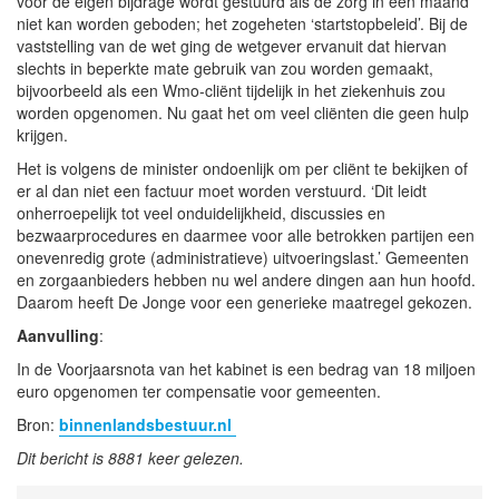
voor de eigen bijdrage wordt gestuurd als de zorg in een maand
niet kan worden geboden; het zogeheten ‘startstopbeleid’. Bij de
vaststelling van de wet ging de wetgever ervanuit dat hiervan
slechts in beperkte mate gebruik van zou worden gemaakt,
bijvoorbeeld als een Wmo-cliënt tijdelijk in het ziekenhuis zou
worden opgenomen. Nu gaat het om veel cliënten die geen hulp
krijgen.
Het is volgens de minister ondoenlijk om per cliënt te bekijken of
er al dan niet een factuur moet worden verstuurd. ‘Dit leidt
onherroepelijk tot veel onduidelijkheid, discussies en
bezwaarprocedures en daarmee voor alle betrokken partijen een
onevenredig grote (administratieve) uitvoeringslast.’ Gemeenten
en zorgaanbieders hebben nu wel andere dingen aan hun hoofd.
Daarom heeft De Jonge voor een generieke maatregel gekozen.
Aanvulling
:
In de Voorjaarsnota van het kabinet is een bedrag van 18 miljoen
euro opgenomen ter compensatie voor gemeenten.
Bron:
binnenlandsbestuur.nl
Dit bericht is 8881 keer gelezen.