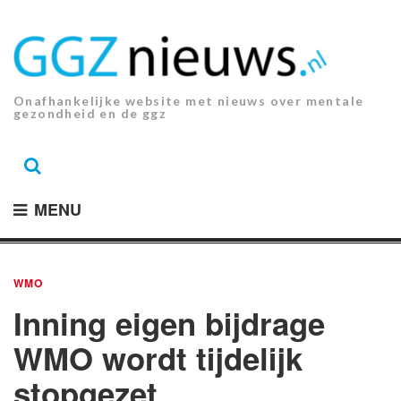
Ga
naar
de
inhoud.
Onafhankelijke website met nieuws over mentale
gezondheid en de ggz
MENU
WMO
Inning eigen bijdrage
WMO wordt tijdelijk
stopgezet