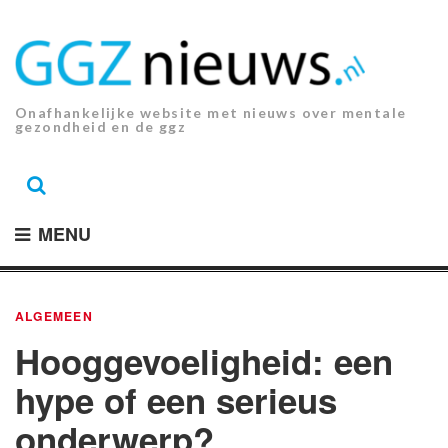
Ga
naar
de
inhoud.
Onafhankelijke website met nieuws over mentale
gezondheid en de ggz
MENU
ALGEMEEN
Hooggevoeligheid: een
hype of een serieus
onderwerp?