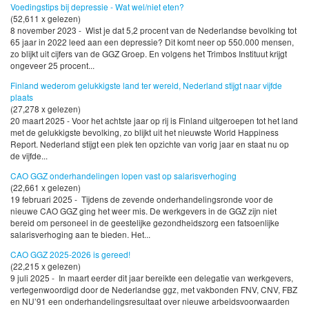
Voedingstips bij depressie - Wat wel/niet eten?
(52,611 x gelezen)
8 november 2023 - Wist je dat 5,2 procent van de Nederlandse bevolking tot
65 jaar in 2022 leed aan een depressie? Dit komt neer op 550.000 mensen,
zo blijkt uit cijfers van de GGZ Groep. En volgens het Trimbos Instituut krijgt
ongeveer 25 procent...
Finland wederom gelukkigste land ter wereld, Nederland stijgt naar vijfde
plaats
(27,278 x gelezen)
20 maart 2025 - Voor het achtste jaar op rij is Finland uitgeroepen tot het land
met de gelukkigste bevolking, zo blijkt uit het nieuwste World Happiness
Report. Nederland stijgt een plek ten opzichte van vorig jaar en staat nu op
de vijfde...
CAO GGZ onderhandelingen lopen vast op salarisverhoging
(22,661 x gelezen)
19 februari 2025 - Tijdens de zevende onderhandelingsronde voor de
nieuwe CAO GGZ ging het weer mis. De werkgevers in de GGZ zijn niet
bereid om personeel in de geestelijke gezondheidszorg een fatsoenlijke
salarisverhoging aan te bieden. Het...
CAO GGZ 2025-2026 is gereed!
(22,215 x gelezen)
9 juli 2025 - In maart eerder dit jaar bereikte een delegatie van werkgevers,
vertegenwoordigd door de Nederlandse ggz, met vakbonden FNV, CNV, FBZ
en NU’91 een onderhandelingsresultaat over nieuwe arbeidsvoorwaarden