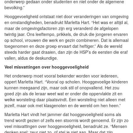
onderwerp gedaan onder studenten en niet onder de algemene
bevolking.”
Hooggevoeligheid ontstaat niet door veranderingen van omgeving
en omstandigheden, benadrukt Marletta Hart. “Het was er altijd al,
maar de omgevingsfactoren zijn erg veranderd de afgelopen
twintig jaar. Ons leeftempo, prikkels, de druk die jongeren ervaren
op school, vrouwen die werk en gezin combineren. Dat is allemaal
toegenomen en deze groep ervaart dat heftiger.” Als de wereld
steeds harder gaat draaien, dan zijn de HSP’s de eersten die eraf
vallen, aldus de deskundige.
Veel misvattingen over hooggevoeligheid
Het onderwerp moet vooral bekender worden voor iedereen,
oppert Marletta Hart. “Vooral op scholen. Hooggevoelige kinderen
kunnen meegaand zijn, maar ook stil of onopvallend. Het zou
goed zijn als de leraar weet wat er onder die oppervlakte zit en
welke worsteling daar plaatsvindt. Een worsteling niet alleen met
jezelf, maar ook met klasgenoten en de wereld om hen heen.”
Marletta Hart vindt het jammer dat hooggevoeligheid soms als
trend wordt gezien of zelfs een stoornis wordt genoemd. Er zijn zo
veel misvattingen over hooggevoeligheid, benadrukt ze. “Mensen
denken snel: zeur niet zo, of stel je niet aan. Maar dat zijn