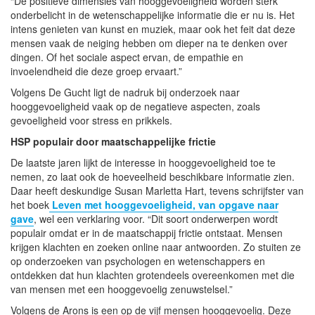
“De positieve dimensies van hooggevoeligheid worden sterk
onderbelicht in de wetenschappelijke informatie die er nu is. Het
intens genieten van kunst en muziek, maar ook het feit dat deze
mensen vaak de neiging hebben om dieper na te denken over
dingen. Of het sociale aspect ervan, de empathie en
invoelendheid die deze groep ervaart.”
Volgens De Gucht ligt de nadruk bij onderzoek naar
hooggevoeligheid vaak op de negatieve aspecten, zoals
gevoeligheid voor stress en prikkels.
HSP populair door maatschappelijke frictie
De laatste jaren lijkt de interesse in hooggevoeligheid toe te
nemen, zo laat ook de hoeveelheid beschikbare informatie zien.
Daar heeft deskundige Susan Marletta Hart, tevens schrijfster van
het boek
Leven met hooggevoeligheid, van opgave naar
gave
, wel een verklaring voor. “Dit soort onderwerpen wordt
populair omdat er in de maatschappij frictie ontstaat. Mensen
krijgen klachten en zoeken online naar antwoorden. Zo stuiten ze
op onderzoeken van psychologen en wetenschappers en
ontdekken dat hun klachten grotendeels overeenkomen met die
van mensen met een hooggevoelig zenuwstelsel.”
Volgens de Arons is een op de vijf mensen hooggevoelig. Deze