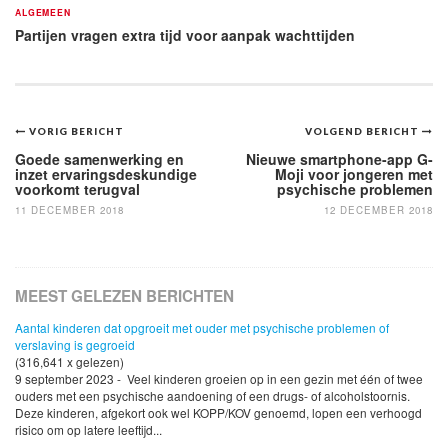
ALGEMEEN
Partijen vragen extra tijd voor aanpak wachttijden
Bericht
VORIG BERICHT
VOLGEND BERICHT
navigatie
Goede samenwerking en
Nieuwe smartphone-app G-
inzet ervaringsdeskundige
Moji voor jongeren met
voorkomt terugval
psychische problemen
11 DECEMBER 2018
12 DECEMBER 2018
MEEST GELEZEN BERICHTEN
Aantal kinderen dat opgroeit met ouder met psychische problemen of
verslaving is gegroeid
(316,641 x gelezen)
9 september 2023 - Veel kinderen groeien op in een gezin met één of twee
ouders met een psychische aandoening of een drugs- of alcoholstoornis.
Deze kinderen, afgekort ook wel KOPP/KOV genoemd, lopen een verhoogd
risico om op latere leeftijd...