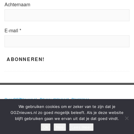
Achternaam
E-mail
*
Over GGZNieuws.nl
•
Privacy statement
•
Disclaimer
We gebruiken cookies om er zeker van te zijn dat je
GGZnieuws.nl zo goed mogelijk beleeft. Als je deze website
blijft gebruiken gaan we ervan uit dat je dat goed vindt.
GGZNIEUWS.NL – ELKE DAG HET NIEUWS OVER MENTALE GEZONDHEID
EN DE GGZ OP EEN RIJ!
Ok
Nee
Lees meer
TERUG NAAR BOVEN