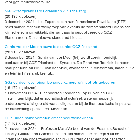
voor ggz-medewerkers. De...
Nieuw: zorgstandaard Forensisch klinische zorg
(20,437 x gelezen)
3 december 2024 - Het Expertisecentrum Forensische Psychiatrie (EFP)
heeft samen met een werkgroep van experts de zorgstandaard Forensisch
klinische zorg ontwikkeld, die vandaag is gepubliceerd op GGZ
Standaarden. Deze nieuwe standaard biedt...
Gerda van der Meer nieuwe bestuurder GGZ Friesland
(20,210 x gelezen)
3 december 2024 - Gerda van der Meer (56) wordt zorginhoudelijk
bestuurder bij GGZ Friesland en Synaeda. De Raad van Toezicht benoemt
haar per februari 2025. Van der Meer, woonachtig in Amsterdam, maar ‘hikke
en tein’ in Friesland, brengt...
GGZ oordeelt over eigen behandelkamers: er moet iets gebeuren.
(18,179 x gelezen)
19 november 2024 - Uit onderzoek onder de Top 20 van de GGZ-
instellingen blijkt dat er sporadisch structureel, wetenschappelijk
onderbouwd of uitgebreid wordt stilgestaan bij de therapeutische impact van
de huisvesting op cliënten. Meer dan...
Cultuurdeelname verbetert emotioneel welbevinden
(17,102 x gelezen)
21 november 2024 - Professor Marc Verboord van de Erasmus School of
History, Culture and Communication laat samen met collega’s uit het
internationale onderzoeksproject INVENT zien dat er een positief effect