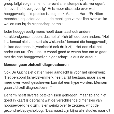
groep krijgt volgens hen onterecht snel stempels als ‘verlegen’,
‘introvert’ of ‘overgevoelig’. Er is meer discussie over wat
hooggevoeligheid precies is, zegt ook Marletta Hart. “Er zitten
meerdere aspecten aan, en de meningen verschillen over welke
wel en niet bij de eigenschap horen.”
Ieder hooggevoelig mens heeft daarnaast ook andere
karaktereigenschappen, dus het uit zich bij iedereen anders. “Het
is allemaal niet zo exact als wiskunde.” Iemand die hooggevoelig
is, kan daarnaast bijvoorbeeld ook druk zijn. Het een sluit het
ander niet uit. “De kunst is vooral goed te weten hoe om te gaan
met die ene hooggevoelige eigenschap”, aldus de auteur.
Mensen gaan zichzelf diagnosticeren
Ook De Gucht ziet dat er meer aandacht is voor het onderwerp.
“Het persoonlijksheidskenmerk heeft altijd bestaan, maar als er
meer over wordt geschreven kan dat een hype worden. Mensen
gaan zichzelf diagnosticeren.”
De term heeft diverse betekenissen gekregen, maar zolang niet
goed in kaart is gebracht wat de verschillende dimensies van
hooggevoeligheid zijn, is er weinig over te zeggen, vindt de
gezondheidspsycholoog. “Daarnaast zijn bijna alle studies naar dit