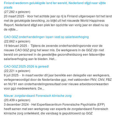
Finland wederom gelukkigste land ter wereld, Nederland stijgt naar vijfde
plaats
(27,282 x gelezen)
20 maart 2025 - Voor het achtste jaar op rij is Finland uitgeroepen tot het land
met de gelukkigste bevolking, zo blijkt uit het nieuwste World Happiness
Report. Nederland stijgt een plek ten opzichte van vorig jaar en staat nu op
de vijfde...
CAO GGZ onderhandelingen lopen vast op salarisverhoging
(22,662 x gelezen)
19 februari 2025 - Tijdens de zevende onderhandelingsronde voor de
nieuwe CAO GGZ ging het weer mis. De werkgevers in de GGZ zijn niet
bereid om personeel in de geestelijke gezondheidszorg een fatsoenlijke
salarisverhoging aan te bieden. Het...
CAO GGZ 2025-2026 is gereed!
(22,221 x gelezen)
9 juli 2025 - In maart eerder dit jaar bereikte een delegatie van werkgevers,
vertegenwoordigd door de Nederlandse ggz, met vakbonden FNV, CNV, FBZ
en NU’91 een onderhandelingsresultaat over nieuwe arbeidsvoorwaarden
voor ggz-medewerkers. De...
Nieuw: zorgstandaard Forensisch klinische zorg
(20,439 x gelezen)
3 december 2024 - Het Expertisecentrum Forensische Psychiatrie (EFP)
heeft samen met een werkgroep van experts de zorgstandaard Forensisch
klinische zorg ontwikkeld, die vandaag is gepubliceerd op GGZ