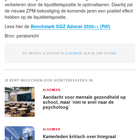
verbeteren door de liquiditeitspositie te optimaliseren. Daarbij zal
de nieuwe ZPM-bekostiging de komende jaren een positief effect
hebben op de liquiditeitspositie.
Lees hier de
Benchmark GGZ Adstrat 2020>> (Pdf)
Bron: persbericht
DIT ARTIKEL IS GEPOST IN
ALGEMEEN
. SLA DE LINK OP.
LINK
.
JE BENT MISSCHIEN OOK GEÏNTERESSEERD IN
ALGEMEEN
Aandacht voor mentale gezondheid op
school, maar ‘niet te snel naar de
psycholoog’
ALGEMEEN
Kamerleden kritisch over Integraal