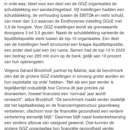
in orde was, bleef voor een deel van de GGZ-organisaties de
schulddekking een aandachtsgebied. Vijf instellingen hadden een
schulddekking, de verhouding tussen de EBITDA en netto schuld,
van meer dan 3,0 waarvan de Eindhovense instelling GGzE met
3,9 de hoogste. Voor GGZ-instellingen wordt als grenswaarde
doorgaans 3 tot 3,5 gezien. Naast de schulddekking varieerde de
liquiditeitspositie sterk tussen de top-10 organisaties. Een deel
van de instellingen heeft structureel een krappe liquiditeitspositie,
een ander deel juist een (te) ruime. Samen had de top-10 in 2020
een bedrag van 285 mln euro op de bank, gelijk aan 10 procent
van hun opbrengsten.
Volgens Gérard Brockhoff, partner bij Adstrat, laat de benchmark
zien dat de grotere GGZ-instellingen in omvang groter worden en
hun exploitatie ‘op orde’ hebben. “Net als een jaar eerder is
tegelijkertijd onduidelijk hoe Corona dit jaar precies zal
doorwerken, hoewel financieel een ‘normaal’ jaar wordt
verwacht”, aldus Brockhoff. “De benchmark maakt verder duidelijk
dat het kapitaalbeslag en de financieringsstructuur gaandeweg
verbeteren, ofschoon voor de financiële gezondheid een verdere
verbetering wenselijk blijft.” Daarmee blijft naast kostenbeheersing
een verdere afbouw van vastgoed gewenst. Ook kunnen de
grotere GGZ-organisaties hun financiële gezondheid verder