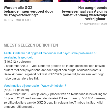
Worden alle GGZ-
Het aangrijpende
behandelingen vergoed door
levensverhaal van Avicii is
de zorgverzekering?
vanaf vandaag wereldwijd
verkrijgbaar
16 NOVEMBER 2021
17 NOVEMBER 2021
MEEST GELEZEN BERICHTEN
Aantal kinderen dat opgroeit met ouder met psychische problemen of
verslaving is gegroeid
(316,912 x gelezen)
9 september 2023 - Veel kinderen groeien op in een gezin met één of twee
ouders met een psychische aandoening of een drugs- of alcoholstoornis.
Deze kinderen, afgekort ook wel KOPP/KOV genoemd, lopen een verhoogd
risico om op latere leeftijd...
Voedingstips bij depressie - Wat wel/niet eten?
(52,621 x gelezen)
8 november 2023 - Wist je dat 5,2 procent van de Nederlandse bevolking tot
65 jaar in 2022 leed aan een depressie? Dit komt neer op 550.000 mensen,
zo blijkt uit cijfers van de GGZ Groep. En volgens het Trimbos Instituut krijgt
ongeveer 25 procent...