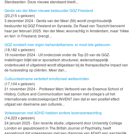
Standaarden. Deze nieuwe standaard biedt...
Gerda van der Meer nieuwe bestuurder GGZ Friesland
(20,215 x gelezen)
3 december 2024 - Gerda van der Meer (56) wordt zorginhoudelijk
bestuurder bij GGZ Friesland en Synaeda. De Raad van Toezicht benoemt
haar per februari 2025. Van der Meer, woonachtig in Amsterdam, maar ‘hikke
en tein’ in Friesland, brengt...
GGZ oordeelt over eigen behandelkamers: er moet iets gebeuren.
(18,182 x gelezen)
19 november 2024 - Uit onderzoek onder de Top 20 van de GGZ-
instellingen blijkt dat er sporadisch structureel, wetenschappelijk
onderbouwd of uitgebreid wordt stilgestaan bij de therapeutische impact van
de huisvesting op cliënten. Meer dan...
Cultuurdeelname verbetert emotioneel welbevinden
(17,104 x gelezen)
21 november 2024 - Professor Marc Verboord van de Erasmus School of
History, Culture and Communication laat samen met collega’s uit het
internationale onderzoeksproject INVENT zien dat er een positief effect
uitgaat van deelname aan culturele...
Volwassenen met ADHD hebben kortere levensverwachting
(14,323 x gelezen)
24 januari 2025 - Een recente studie, uitgevoerd door University College
London en gepubliceerd in The British Journal of Psychiatry, heeft
aangetoond dat volwassenen met een diagnose van ADHD een aanzienlijk