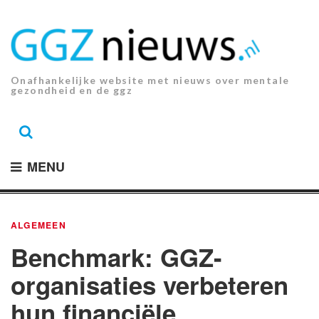
Ga
naar
de
inhoud.
Onafhankelijke website met nieuws over mentale
gezondheid en de ggz
MENU
ALGEMEEN
Benchmark: GGZ-
organisaties verbeteren
hun financiële