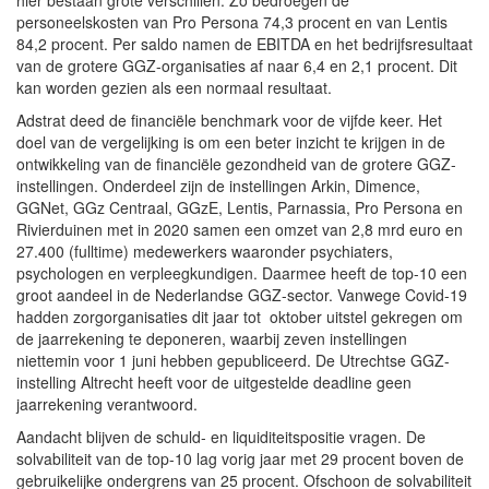
personeelskosten van Pro Persona 74,3 procent en van Lentis
84,2 procent. Per saldo namen de EBITDA en het bedrijfsresultaat
van de grotere GGZ-organisaties af naar 6,4 en 2,1 procent. Dit
kan worden gezien als een normaal resultaat.
Adstrat deed de financiële benchmark voor de vijfde keer. Het
doel van de vergelijking is om een beter inzicht te krijgen in de
ontwikkeling van de financiële gezondheid van de grotere GGZ-
instellingen. Onderdeel zijn de instellingen Arkin, Dimence,
GGNet, GGz Centraal, GGzE, Lentis, Parnassia, Pro Persona en
Rivierduinen met in 2020 samen een omzet van 2,8 mrd euro en
27.400 (fulltime) medewerkers waaronder psychiaters,
psychologen en verpleegkundigen. Daarmee heeft de top-10 een
groot aandeel in de Nederlandse GGZ-sector. Vanwege Covid-19
hadden zorgorganisaties dit jaar tot
oktober uitstel gekregen om
de jaarrekening te deponeren, waarbij zeven instellingen
niettemin voor 1 juni hebben gepubliceerd. De Utrechtse GGZ-
instelling Altrecht heeft voor de uitgestelde deadline geen
jaarrekening verantwoord.
Aandacht blijven de schuld- en liquiditeitspositie vragen. De
solvabiliteit van de top-10 lag vorig jaar met 29 procent boven de
gebruikelijke ondergrens van 25 procent. Ofschoon de solvabiliteit