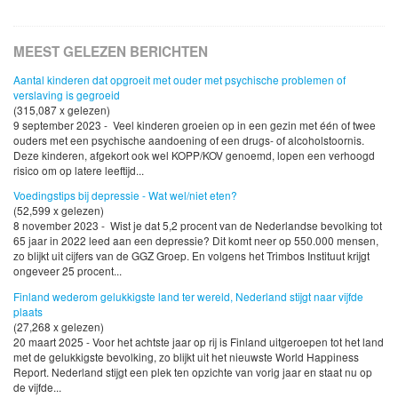
MEEST GELEZEN BERICHTEN
Aantal kinderen dat opgroeit met ouder met psychische problemen of
verslaving is gegroeid
(315,087 x gelezen)
9 september 2023 - Veel kinderen groeien op in een gezin met één of twee
ouders met een psychische aandoening of een drugs- of alcoholstoornis.
Deze kinderen, afgekort ook wel KOPP/KOV genoemd, lopen een verhoogd
risico om op latere leeftijd...
Voedingstips bij depressie - Wat wel/niet eten?
(52,599 x gelezen)
8 november 2023 - Wist je dat 5,2 procent van de Nederlandse bevolking tot
65 jaar in 2022 leed aan een depressie? Dit komt neer op 550.000 mensen,
zo blijkt uit cijfers van de GGZ Groep. En volgens het Trimbos Instituut krijgt
ongeveer 25 procent...
Finland wederom gelukkigste land ter wereld, Nederland stijgt naar vijfde
plaats
(27,268 x gelezen)
20 maart 2025 - Voor het achtste jaar op rij is Finland uitgeroepen tot het land
met de gelukkigste bevolking, zo blijkt uit het nieuwste World Happiness
Report. Nederland stijgt een plek ten opzichte van vorig jaar en staat nu op
de vijfde...