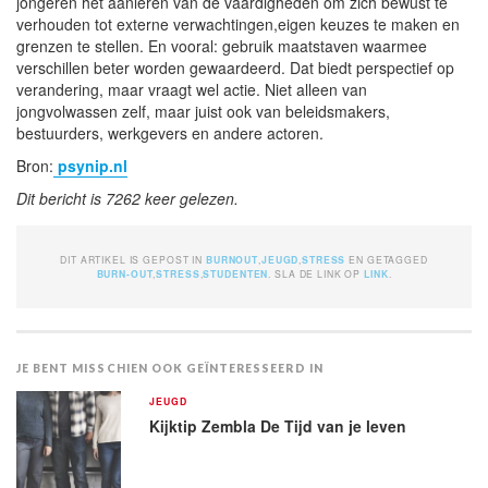
jongeren het aanleren van de vaardigheden om zich bewust te
verhouden tot externe verwachtingen,eigen keuzes te maken en
grenzen te stellen. En vooral: gebruik maatstaven waarmee
verschillen beter worden gewaardeerd. Dat biedt perspectief op
verandering, maar vraagt wel actie. Niet alleen van
jongvolwassen zelf, maar juist ook van beleidsmakers,
bestuurders, werkgevers en andere actoren.
Bron:
psynip.nl
Dit bericht is 7262 keer gelezen.
DIT ARTIKEL IS GEPOST IN
BURNOUT
,
JEUGD
,
STRESS
EN GETAGGED
BURN-OUT
,
STRESS
,
STUDENTEN
. SLA DE LINK OP
LINK
.
JE BENT MISSCHIEN OOK GEÏNTERESSEERD IN
JEUGD
Kijktip Zembla De Tijd van je leven