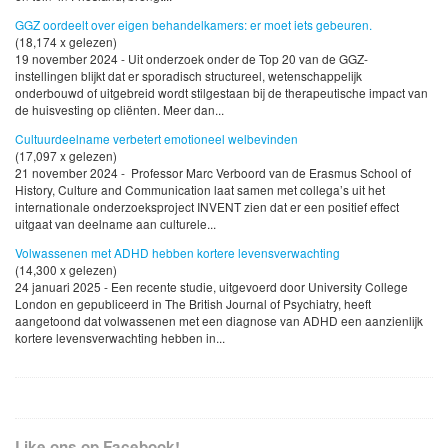
GGZ oordeelt over eigen behandelkamers: er moet iets gebeuren.
(18,174 x gelezen)
19 november 2024 - Uit onderzoek onder de Top 20 van de GGZ-
instellingen blijkt dat er sporadisch structureel, wetenschappelijk
onderbouwd of uitgebreid wordt stilgestaan bij de therapeutische impact van
de huisvesting op cliënten. Meer dan...
Cultuurdeelname verbetert emotioneel welbevinden
(17,097 x gelezen)
21 november 2024 - Professor Marc Verboord van de Erasmus School of
History, Culture and Communication laat samen met collega’s uit het
internationale onderzoeksproject INVENT zien dat er een positief effect
uitgaat van deelname aan culturele...
Volwassenen met ADHD hebben kortere levensverwachting
(14,300 x gelezen)
24 januari 2025 - Een recente studie, uitgevoerd door University College
London en gepubliceerd in The British Journal of Psychiatry, heeft
aangetoond dat volwassenen met een diagnose van ADHD een aanzienlijk
kortere levensverwachting hebben in...
Like ons op Facebook!