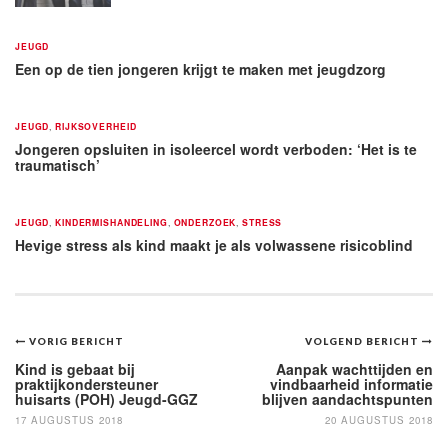
JEUGD
Een op de tien jongeren krijgt te maken met jeugdzorg
JEUGD
,
RIJKSOVERHEID
Jongeren opsluiten in isoleercel wordt verboden: ‘Het is te
traumatisch’
JEUGD
,
KINDERMISHANDELING
,
ONDERZOEK
,
STRESS
Hevige stress als kind maakt je als volwassene risicoblind
Bericht
VORIG BERICHT
VOLGEND BERICHT
navigatie
Kind is gebaat bij
Aanpak wachttijden en
praktijkondersteuner
vindbaarheid informatie
huisarts (POH) Jeugd-GGZ
blijven aandachtspunten
17 AUGUSTUS 2018
20 AUGUSTUS 2018