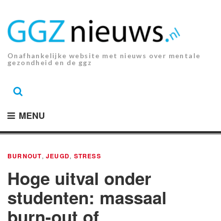
Ga
naar
de
inhoud.
Onafhankelijke website met nieuws over mentale
gezondheid en de ggz
MENU
BURNOUT
,
JEUGD
,
STRESS
Hoge uitval onder
studenten: massaal
burn-out of