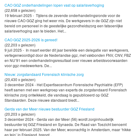
CAO GGZ onderhandelingen lopen vast op salarisverhoging
(22,658 x gelezen)
19 februari 2025 - Tijdens de zevende onderhandelingsronde voor de
nieuwe CAO GGZ ging het weer mis. De werkgevers in de GGZ zijn niet
bereid om personeel in de geestelijke gezondheidszorg een fatsoenlijke
salarisverhoging aan te bieden. Het...
CAO GGZ 2025-2026 is gereed!
(22,203 x gelezen)
9 juli 2025 - In maart eerder dit jaar bereikte een delegatie van werkgevers,
vertegenwoordigd door de Nederlandse ggz, met vakbonden FNV, CNV, FBZ
en NU’91 een onderhandelingsresultaat over nieuwe arbeidsvoorwaarden
voor ggz-medewerkers. De...
Nieuw: zorgstandaard Forensisch klinische zorg
(20,430 x gelezen)
3 december 2024 - Het Expertisecentrum Forensische Psychiatrie (EFP)
heeft samen met een werkgroep van experts de zorgstandaard Forensisch
klinische zorg ontwikkeld, die vandaag is gepubliceerd op GGZ
Standaarden. Deze nieuwe standaard biedt...
Gerda van der Meer nieuwe bestuurder GGZ Friesland
(20,203 x gelezen)
3 december 2024 - Gerda van der Meer (56) wordt zorginhoudelijk
bestuurder bij GGZ Friesland en Synaeda. De Raad van Toezicht benoemt
haar per februari 2025. Van der Meer, woonachtig in Amsterdam, maar ‘hikke
en tein’ in Friesland, brengt...