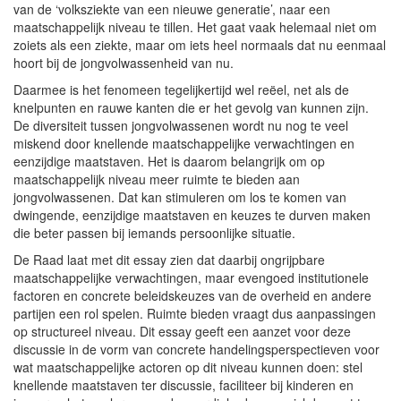
van de ‘volksziekte van een nieuwe generatie’, naar een
maatschappelijk niveau te tillen. Het gaat vaak helemaal niet om
zoiets als een ziekte, maar om iets heel normaals dat nu eenmaal
hoort bij de jongvolwassenheid van nu.
Daarmee is het fenomeen tegelijkertijd wel reëel, net als de
knelpunten en rauwe kanten die er het gevolg van kunnen zijn.
De diversiteit tussen jongvolwassenen wordt nu nog te veel
miskend door knellende maatschappelijke verwachtingen en
eenzijdige maatstaven. Het is daarom belangrijk om op
maatschappelijk niveau meer ruimte te bieden aan
jongvolwassenen. Dat kan stimuleren om los te komen van
dwingende, eenzijdige maatstaven en keuzes te durven maken
die beter passen bij iemands persoonlijke situatie.
De Raad laat met dit essay zien dat daarbij ongrijpbare
maatschappelijke verwachtingen, maar evengoed institutionele
factoren en concrete beleidskeuzes van de overheid en andere
partijen een rol spelen. Ruimte bieden vraagt dus aanpassingen
op structureel niveau. Dit essay geeft een aanzet voor deze
discussie in de vorm van concrete handelingsperspectieven voor
wat maatschappelijke actoren op dit niveau kunnen doen: stel
knellende maatstaven ter discussie, faciliteer bij kinderen en