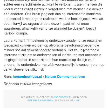
echter een verschillende activiteit te vertonen tussen mensen die
vooral voor zichzelf kiezen in vergelijking met mensen die denken
aan anderen. Ons brein jongleert dus op interessante manieren
met moreel leren: ergens realiseren we ons heel objectief wat we
doen, terwijl we ergens anders deze impact min of meer
waarderen, afhankelijk van onze uiteindelijke doelen”, besluit
Kalliopi Ioumpa.
Laura Fornari: “In toekomstig onderzoek zouden onze resultaten
toegepast kunnen worden op atypische bevolkingsgroepen die
minder sociaal gewenst gedrag vertonen. Het zou bijvoorbeeld
interessant zijn om te onderzoeken of individuen met antisociale
neigingen beter in staat zijn om hun reacties op de pijn van
anderen te onderdrukken en zich voornamelijk te concentreren op
de winstgevende uitkomst.’
Bron:
herseninstituut.nl
/
Nature Communications
Dit bericht is 1803 keer gelezen.
DIT ARTIKEL IS GEPOST IN
ONDERZOEK
EN GETAGGED
EMPATHIE
,
HERSENEN
. SLA DE LINK OP
LINK
.