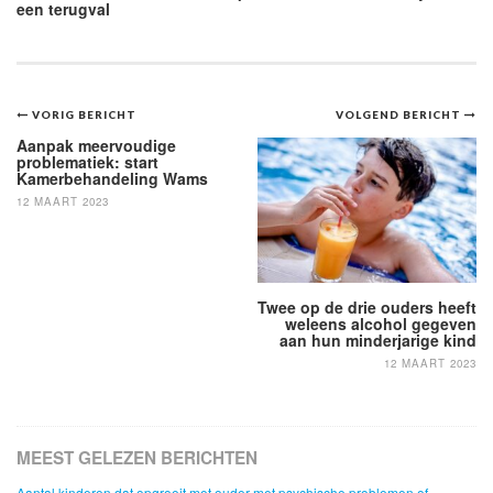
een terugval
Bericht
VORIG BERICHT
VOLGEND BERICHT
navigatie
Aanpak meervoudige
problematiek: start
Kamerbehandeling Wams
12 MAART 2023
Twee op de drie ouders heeft
weleens alcohol gegeven
aan hun minderjarige kind
12 MAART 2023
MEEST GELEZEN BERICHTEN
Aantal kinderen dat opgroeit met ouder met psychische problemen of