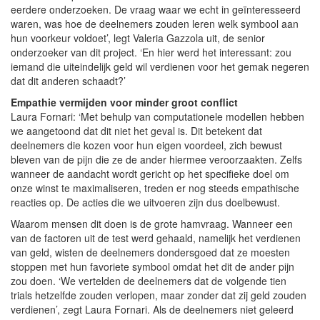
eerdere onderzoeken. De vraag waar we echt in geïnteresseerd
waren, was hoe de deelnemers zouden leren welk symbool aan
hun voorkeur voldoet’, legt Valeria Gazzola uit, de senior
onderzoeker van dit project. ‘En hier werd het interessant: zou
iemand die uiteindelijk geld wil verdienen voor het gemak negeren
dat dit anderen schaadt?’
Empathie vermijden voor minder groot conflict
Laura Fornari: ‘Met behulp van computationele modellen hebben
we aangetoond dat dit niet het geval is. Dit betekent dat
deelnemers die kozen voor hun eigen voordeel, zich bewust
bleven van de pijn die ze de ander hiermee veroorzaakten. Zelfs
wanneer de aandacht wordt gericht op het specifieke doel om
onze winst te maximaliseren, treden er nog steeds empathische
reacties op. De acties die we uitvoeren zijn dus doelbewust.
Waarom mensen dit doen is de grote hamvraag. Wanneer een
van de factoren uit de test werd gehaald, namelijk het verdienen
van geld, wisten de deelnemers dondersgoed dat ze moesten
stoppen met hun favoriete symbool omdat het dit de ander pijn
zou doen. ‘We vertelden de deelnemers dat de volgende tien
trials hetzelfde zouden verlopen, maar zonder dat zij geld zouden
verdienen’, zegt Laura Fornari. Als de deelnemers niet geleerd