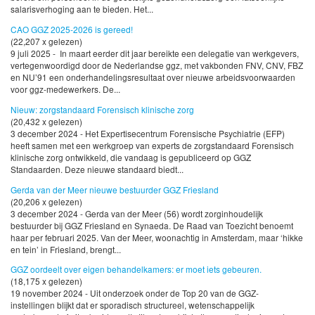
salarisverhoging aan te bieden. Het...
CAO GGZ 2025-2026 is gereed!
(22,207 x gelezen)
9 juli 2025 - In maart eerder dit jaar bereikte een delegatie van werkgevers,
vertegenwoordigd door de Nederlandse ggz, met vakbonden FNV, CNV, FBZ
en NU’91 een onderhandelingsresultaat over nieuwe arbeidsvoorwaarden
voor ggz-medewerkers. De...
Nieuw: zorgstandaard Forensisch klinische zorg
(20,432 x gelezen)
3 december 2024 - Het Expertisecentrum Forensische Psychiatrie (EFP)
heeft samen met een werkgroep van experts de zorgstandaard Forensisch
klinische zorg ontwikkeld, die vandaag is gepubliceerd op GGZ
Standaarden. Deze nieuwe standaard biedt...
Gerda van der Meer nieuwe bestuurder GGZ Friesland
(20,206 x gelezen)
3 december 2024 - Gerda van der Meer (56) wordt zorginhoudelijk
bestuurder bij GGZ Friesland en Synaeda. De Raad van Toezicht benoemt
haar per februari 2025. Van der Meer, woonachtig in Amsterdam, maar ‘hikke
en tein’ in Friesland, brengt...
GGZ oordeelt over eigen behandelkamers: er moet iets gebeuren.
(18,175 x gelezen)
19 november 2024 - Uit onderzoek onder de Top 20 van de GGZ-
instellingen blijkt dat er sporadisch structureel, wetenschappelijk