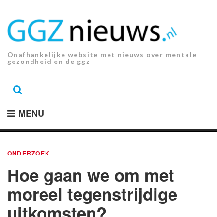
Ga
naar
de
inhoud.
Onafhankelijke website met nieuws over mentale
gezondheid en de ggz
MENU
ONDERZOEK
Hoe gaan we om met
moreel tegenstrijdige
uitkomsten?