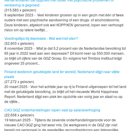
verslaving is gegroeid
(315,583 x gelezen)
9 september 2023 - Veel kinderen groeien op in een gezin met één of twee
ouders met een psychische aandoening of een drugs- of alcoholstoornis.
Deze kinderen, afgekort ook wel KOPP/KOV genoemd, lopen een verhoogd
risico om op latere leeftijd...
Voedingstips bij depressie - Wat wel/niet eten?
(52,603 x gelezen)
8 november 2023 - Wist je dat 5,2 procent van de Nederlandse bevolking tot
65 jaar in 2022 leed aan een depressie? Dit komt neer op 550.000 mensen,
zo blijkt uit cijfers van de GGZ Groep. En volgens het Trimbos Instituut krijgt
ongeveer 25 procent...
Finland wederom gelukkigste land ter wereld, Nederland stijgt naar vijfde
plaats
(27,272 x gelezen)
20 maart 2025 - Voor het achtste jaar op rij is Finland uitgeroepen tot het land
met de gelukkigste bevolking, zo blijkt uit het nieuwste World Happiness
Report. Nederland stijgt een plek ten opzichte van vorig jaar en staat nu op
de vijfde...
CAO GGZ onderhandelingen lopen vast op salarisverhoging
(22,658 x gelezen)
19 februari 2025 - Tijdens de zevende onderhandelingsronde voor de
nieuwe CAO GGZ ging het weer mis. De werkgevers in de GGZ zijn niet
bereid om personeel in de geestelijke gezondheidszorg een fatsoenlijke