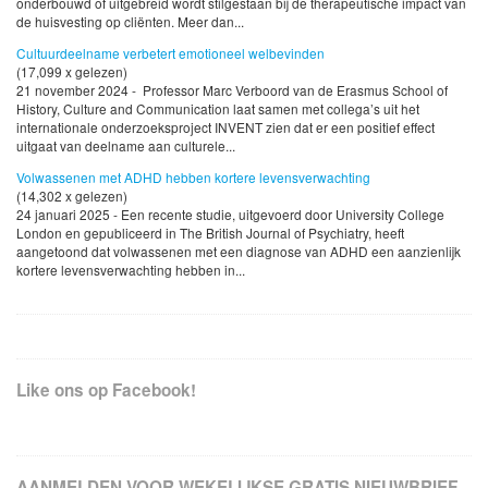
onderbouwd of uitgebreid wordt stilgestaan bij de therapeutische impact van
de huisvesting op cliënten. Meer dan...
Cultuurdeelname verbetert emotioneel welbevinden
(17,099 x gelezen)
21 november 2024 - Professor Marc Verboord van de Erasmus School of
History, Culture and Communication laat samen met collega’s uit het
internationale onderzoeksproject INVENT zien dat er een positief effect
uitgaat van deelname aan culturele...
Volwassenen met ADHD hebben kortere levensverwachting
(14,302 x gelezen)
24 januari 2025 - Een recente studie, uitgevoerd door University College
London en gepubliceerd in The British Journal of Psychiatry, heeft
aangetoond dat volwassenen met een diagnose van ADHD een aanzienlijk
kortere levensverwachting hebben in...
Like ons op Facebook!
AANMELDEN VOOR WEKELIJKSE GRATIS NIEUWBRIEF