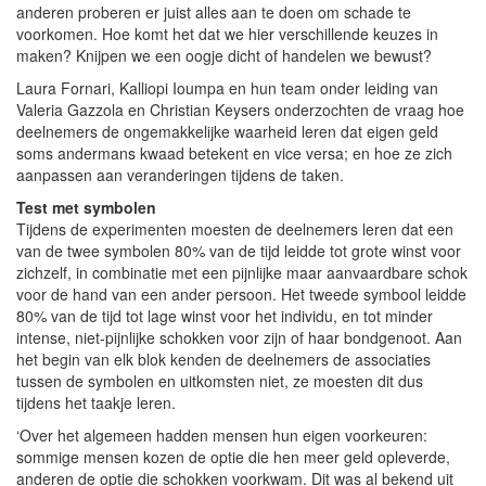
anderen proberen er juist alles aan te doen om schade te
voorkomen. Hoe komt het dat we hier verschillende keuzes in
maken? Knijpen we een oogje dicht of handelen we bewust?
Laura Fornari, Kalliopi Ioumpa en hun team onder leiding van
Valeria Gazzola en Christian Keysers onderzochten de vraag hoe
deelnemers de ongemakkelijke waarheid leren dat eigen geld
soms andermans kwaad betekent en vice versa; en hoe ze zich
aanpassen aan veranderingen tijdens de taken.
Test met symbolen
Tijdens de experimenten moesten de deelnemers leren dat een
van de twee symbolen 80% van de tijd leidde tot grote winst voor
zichzelf, in combinatie met een pijnlijke maar aanvaardbare schok
voor de hand van een ander persoon. Het tweede symbool leidde
80% van de tijd tot lage winst voor het individu, en tot minder
intense, niet-pijnlijke schokken voor zijn of haar bondgenoot. Aan
het begin van elk blok kenden de deelnemers de associaties
tussen de symbolen en uitkomsten niet, ze moesten dit dus
tijdens het taakje leren.
‘Over het algemeen hadden mensen hun eigen voorkeuren:
sommige mensen kozen de optie die hen meer geld opleverde,
anderen de optie die schokken voorkwam. Dit was al bekend uit