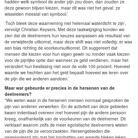
hadden welk symbool de ander pijn zou doen, dan zouden ze
deze gewoon blijven kiezen, maar dit was niet het geval: ze
wisselden meestal van symbool.’
‘Toch bleek deze waarneming niet helemaal waterdicht te zijn’,
vervolgt Christian Keysers. Met deze taakwijziging konden we
zien dat de deelnemers hun keuzes aanpassen als resultaat van
de verwijderde uitkomst, maar deze shift was niet volledig: er was
een bias richting de voorkeursuitkomst. Dit suggereert dat
mensen die kiezen voor hun eigen gewin nu minder vaak kiezen
voor de pijnlijke optie dan wanneer ze geld verdienen, maar het
verandert hun beslissing niet voor de volle 100 procent. Hoeveel
waarde we hechten aan het geld bepaalt hoeveel we leren over
de pijn die we anderen aandoen.’
Maar wat gebeurde er precies in de hersenen van de
deelnemers?
“We weten waar in de hersenen mensen normaal gesproken de
pijn van anderen verwerken. En de activiteit van deze gebieden
kwam inderdaad overeen met hoeveel pijn de andere persoon
kreeg, onafhankelijk van de voorkeuren van de deelnemer. Dit
verklaart waarom zelfs de meer egoïstische deelnemers wisten
van de pijn die ze veroorzaakten. Hersengebieden die
geassocieerd zijn met het inschatten van waarde bleken leken