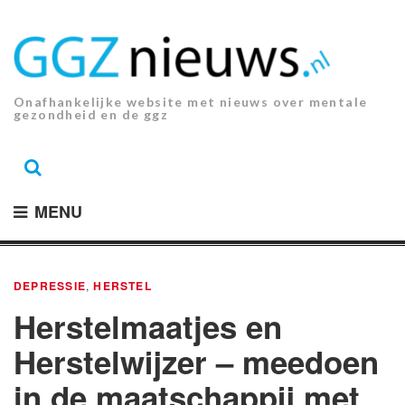
Ga
naar
de
inhoud.
Onafhankelijke website met nieuws over mentale
gezondheid en de ggz
MENU
DEPRESSIE
,
HERSTEL
Herstelmaatjes en
Herstelwijzer – meedoen
in de maatschappij met