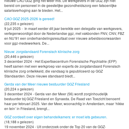
nieuwe CAO GGZ ging het weer mis. De werkgevers in de GGZ zijn niet
bereid om personeel in de geestelijke gezondheidszorg een fatsoenlijke
salarisverhoging aan te bieden. Het...
CAO GGZ 2025-2026 is gereed!
(22,235 x gelezen)
9 juli 2025 - In maart eerder dit jaar bereikte een delegatie van werkgevers,
vertegenwoordigd door de Nederlandse ggz, met vakbonden FNV, CNV, FBZ
en NU’91 een onderhandelingsresultaat over nieuwe arbeidsvoorwaarden
voor ggz-medewerkers. De...
Nieuw: zorgstandaard Forensisch klinische zorg
(20,446 x gelezen)
3 december 2024 - Het Expertisecentrum Forensische Psychiatrie (EFP)
heeft samen met een werkgroep van experts de zorgstandaard Forensisch
klinische zorg ontwikkeld, die vandaag is gepubliceerd op GGZ
Standaarden. Deze nieuwe standaard biedt...
Gerda van der Meer nieuwe bestuurder GGZ Friesland
(20,224 x gelezen)
3 december 2024 - Gerda van der Meer (56) wordt zorginhoudelijk
bestuurder bij GGZ Friesland en Synaeda. De Raad van Toezicht benoemt
haar per februari 2025. Van der Meer, woonachtig in Amsterdam, maar ‘hikke
en tein’ in Friesland, brengt...
GGZ oordeelt over eigen behandelkamers: er moet iets gebeuren.
(18,188 x gelezen)
19 november 2024 - Uit onderzoek onder de Top 20 van de GGZ-