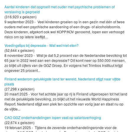
Aantal kinderen dat opgroeit met ouder met psychische problemen of
verslaving is gegroeid
(316,920 x gelezen)
9 september 2023 - Veel kinderen groeien op in een gezin met één of twee
ouders met een psychische aandoening of een drugs- of alcoholstoornis.
Deze kinderen, afgekort ook wel KOPP/KOV genoemd, lopen een verhoogd
risico om op latere leeftijd...
Voedingstips bij depressie - Wat wel/niet eten?
(52,644 x gelezen)
8 november 2023 - Wist je dat 5,2 procent van de Nederlandse bevolking tot
65 jaar in 2022 leed aan een depressie? Dit komt neer op 550.000 mensen,
zo blijkt uit cijfers van de GGZ Groep. En volgens het Trimbos Instituut krijgt
ongeveer 25 procent...
Finland wederom gelukkigste land ter wereld, Nederland stijgt naar vijfde
plaats
(27,298 x gelezen)
20 maart 2025 - Voor het achtste jaar op rij is Finland uitgeroepen tot het land
met de gelukkigste bevolking, zo blijkt uit het nieuwste World Happiness
Report. Nederland stijgt een plek ten opzichte van vorig jaar en staat nu op
de vijfde...
CAO GGZ onderhandelingen lopen vast op salarisverhoging
(22,674 x gelezen)
19 februari 2025 - Tijdens de zevende onderhandelingsronde voor de