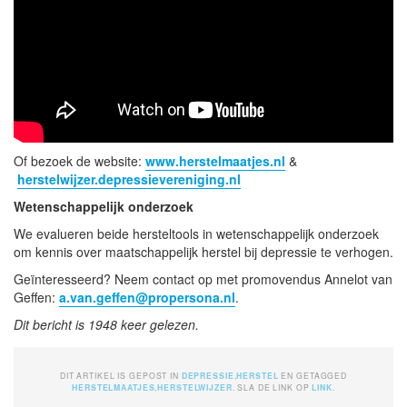
Of bezoek de website:
www.herstelmaatjes.nl
&
herstelwijzer.depressievereniging.nl
Wetenschappelijk onderzoek
We evalueren beide hersteltools in wetenschappelijk onderzoek
om kennis over maatschappelijk herstel bij depressie te verhogen.
Geïnteresseerd? Neem contact op met promovendus Annelot van
Geffen:
a.van.geffen@propersona.nl
.
Dit bericht is 1948 keer gelezen.
DIT ARTIKEL IS GEPOST IN
DEPRESSIE
,
HERSTEL
EN GETAGGED
HERSTELMAATJES
,
HERSTELWIJZER
. SLA DE LINK OP
LINK
.