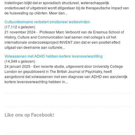
instellingen blijkt dat er sporadisch structureel, wetenschappelijk
onderbouwd of uitgebreid wordt stilgestaan bij de therapeutische impact van
de huisvesting op cliënten. Meer dan...
Cultuurdeelname verbetert emotioneel welbevinden
(17,112 x gelezen)
21 november 2024 - Professor Marc Verboord van de Erasmus School of
History, Culture and Communication laat samen met collega’s uit het
internationale onderzoeksproject INVENT zien dat er een positief effect
uitgaat van deelname aan culturele...
Volwassenen met ADHD hebben kortere levensverwachting
(14,349 x gelezen)
24 januari 2025 - Een recente studie, uitgevoerd door University College
London en gepubliceerd in The British Journal of Psychiatry, heeft
aangetoond dat volwassenen met een diagnose van ADHD een aanzienlijk
kortere levensverwachting hebben in...
Like ons op Facebook!