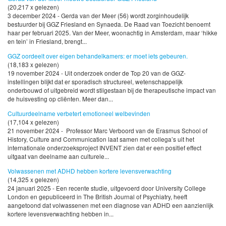
(20,217 x gelezen)
3 december 2024 - Gerda van der Meer (56) wordt zorginhoudelijk
bestuurder bij GGZ Friesland en Synaeda. De Raad van Toezicht benoemt
haar per februari 2025. Van der Meer, woonachtig in Amsterdam, maar ‘hikke
en tein’ in Friesland, brengt...
GGZ oordeelt over eigen behandelkamers: er moet iets gebeuren.
(18,183 x gelezen)
19 november 2024 - Uit onderzoek onder de Top 20 van de GGZ-
instellingen blijkt dat er sporadisch structureel, wetenschappelijk
onderbouwd of uitgebreid wordt stilgestaan bij de therapeutische impact van
de huisvesting op cliënten. Meer dan...
Cultuurdeelname verbetert emotioneel welbevinden
(17,104 x gelezen)
21 november 2024 - Professor Marc Verboord van de Erasmus School of
History, Culture and Communication laat samen met collega’s uit het
internationale onderzoeksproject INVENT zien dat er een positief effect
uitgaat van deelname aan culturele...
Volwassenen met ADHD hebben kortere levensverwachting
(14,325 x gelezen)
24 januari 2025 - Een recente studie, uitgevoerd door University College
London en gepubliceerd in The British Journal of Psychiatry, heeft
aangetoond dat volwassenen met een diagnose van ADHD een aanzienlijk
kortere levensverwachting hebben in...