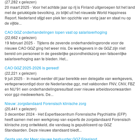
(27,282 x gelezen)
20 maart 2025 - Voor het achtste jaar op rij is Finland uitgeroepen tot het land
met de gelukkigste bevolking, zo blijkt uit het nieuwste World Happiness
Report. Nederland stijgt een plek ten opzichte van vorig jaar en staat nu op
de vijfde...
CAO GGZ onderhandelingen lopen vast op salarisverhoging
(22,662 x gelezen)
19 februari 2025 - Tijdens de zevende onderhandelingsronde voor de
nieuwe CAO GGZ ging het weer mis. De werkgevers in de GGZ zijn niet
bereid om personeel in de geestelijke gezondheidszorg een fatsoenlijke
salarisverhoging aan te bieden. Het...
CAO GGZ 2025-2026 is gereed!
(22,221 x gelezen)
9 juli 2025 - In maart eerder dit jaar bereikte een delegatie van werkgevers,
vertegenwoordigd door de Nederlandse ggz, met vakbonden FNV, CNV, FBZ
en NU’91 een onderhandelingsresultaat over nieuwe arbeidsvoorwaarden
voor ggz-medewerkers. De...
Nieuw: zorgstandaard Forensisch klinische zorg
(20,441 x gelezen)
3 december 2024 - Het Expertisecentrum Forensische Psychiatrie (EFP)
heeft samen met een werkgroep van experts de zorgstandaard Forensisch
klinische zorg ontwikkeld, die vandaag is gepubliceerd op GGZ
Standaarden. Deze nieuwe standaard biedt...
Gerda van der Meer nieuwe bestuurder GGZ Friesland