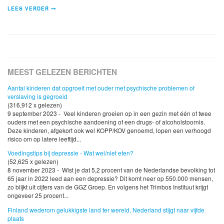
LEES VERDER
MEEST GELEZEN BERICHTEN
Aantal kinderen dat opgroeit met ouder met psychische problemen of
verslaving is gegroeid
(316,912 x gelezen)
9 september 2023 - Veel kinderen groeien op in een gezin met één of twee
ouders met een psychische aandoening of een drugs- of alcoholstoornis.
Deze kinderen, afgekort ook wel KOPP/KOV genoemd, lopen een verhoogd
risico om op latere leeftijd...
Voedingstips bij depressie - Wat wel/niet eten?
(52,625 x gelezen)
8 november 2023 - Wist je dat 5,2 procent van de Nederlandse bevolking tot
65 jaar in 2022 leed aan een depressie? Dit komt neer op 550.000 mensen,
zo blijkt uit cijfers van de GGZ Groep. En volgens het Trimbos Instituut krijgt
ongeveer 25 procent...
Finland wederom gelukkigste land ter wereld, Nederland stijgt naar vijfde
plaats