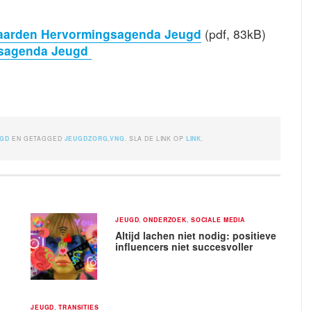
waarden Hervormingsagenda Jeugd
(pdf, 83kB)
gsagenda Jeugd
UGD
EN GETAGGED
JEUGDZORG
,
VNG
. SLA DE LINK OP
LINK
.
JEUGD
,
ONDERZOEK
,
SOCIALE MEDIA
Altijd lachen niet nodig: positieve
influencers niet succesvoller
JEUGD
,
TRANSITIES