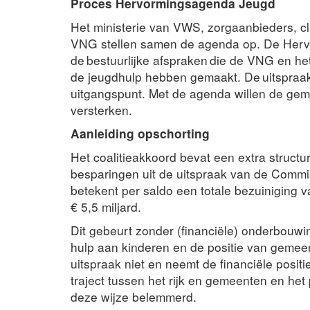
Proces Hervormingsagenda Jeugd
Het ministerie van VWS, zorgaanbieders, cl
VNG stellen samen de agenda op. De Herv
de bestuurlijke afspraken die de VNG en het
de jeugdhulp hebben gemaakt. De uitspraak
uitgangspunt. Met de agenda willen de geme
versterken.
Aanleiding opschorting
Het coalitieakkoord bevat een extra structu
besparingen uit de uitspraak van de Commiss
betekent per saldo een totale bezuiniging 
€ 5,5 miljard.
Dit gebeurt zonder (financiële) onderbouwin
hulp aan kinderen en de positie van gemeen
uitspraak niet en neemt de financiële posit
traject tussen het rijk en gemeenten en h
deze wijze belemmerd.