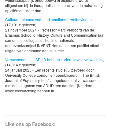
wetenschappelijk onderbouwd of uitgebreid wordt
stilgestaan bij de therapeutische impact van de huisvesting
op cliënten. Meer dan...
Cultuurdeelname verbetert emotioneel welbevinden
(17,101 x gelezen)
21 november 2024 - Professor Marc Verboord van de
Erasmus School of History, Culture and Communication laat
samen met collega’s uit het internationale
onderzoeksproject INVENT zien dat er een positief effect
uitgaat van deelname aan culturele...
Volwassenen met ADHD hebben kortere levensverwachting
(14,314 x gelezen)
24 januari 2025 - Een recente studie, uitgevoerd door
University College London en gepubliceerd in The British
Journal of Psychiatry, heeft aangetoond dat volwassenen
met een diagnose van ADHD een aanzienlijk kortere
levensverwachting hebben in...
Like ons op Facebook!