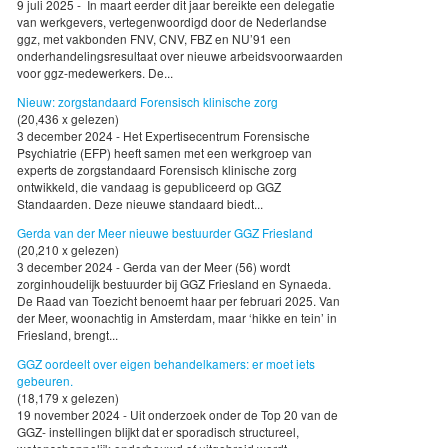
9 juli 2025 - In maart eerder dit jaar bereikte een delegatie
van werkgevers, vertegenwoordigd door de Nederlandse
ggz, met vakbonden FNV, CNV, FBZ en NU’91 een
onderhandelingsresultaat over nieuwe arbeidsvoorwaarden
voor ggz-medewerkers. De...
Nieuw: zorgstandaard Forensisch klinische zorg
(20,436 x gelezen)
3 december 2024 - Het Expertisecentrum Forensische
Psychiatrie (EFP) heeft samen met een werkgroep van
experts de zorgstandaard Forensisch klinische zorg
ontwikkeld, die vandaag is gepubliceerd op GGZ
Standaarden. Deze nieuwe standaard biedt...
Gerda van der Meer nieuwe bestuurder GGZ Friesland
(20,210 x gelezen)
3 december 2024 - Gerda van der Meer (56) wordt
zorginhoudelijk bestuurder bij GGZ Friesland en Synaeda.
De Raad van Toezicht benoemt haar per februari 2025. Van
der Meer, woonachtig in Amsterdam, maar ‘hikke en tein’ in
Friesland, brengt...
GGZ oordeelt over eigen behandelkamers: er moet iets
gebeuren.
(18,179 x gelezen)
19 november 2024 - Uit onderzoek onder de Top 20 van de
GGZ- instellingen blijkt dat er sporadisch structureel,