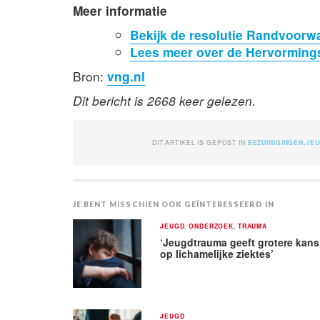
Meer informatie
Bekijk de resolutie Randvoor
Lees meer over de Hervormin
Bron:
vng.nl
Dit bericht is 2668 keer gelezen.
DIT ARTIKEL IS GEPOST IN
BEZUINIGINGEN
,
JE
JE BENT MISSCHIEN OOK GEÏNTERESSEERD IN
JEUGD
,
ONDERZOEK
,
TRAUMA
‘Jeugdtrauma geeft grotere kans
op lichamelijke ziektes’
JEUGD