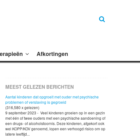
erapieën
Afkortingen
MEEST GELEZEN BERICHTEN
Aantal kinderen dat opgroeit met ouder met psychische
problemen of verslaving is gegroeid
(316,580 x gelezen)
9 september 2023 - Veel kinderen groeien op in een gezin
met één of twee ouders met een psychische aandoening of
een drugs- of alcoholstoornis. Deze kinderen, afgekort ook
wel KOPP/KOV genoemd, lopen een verhoogd risico om op
latere leeftijd...