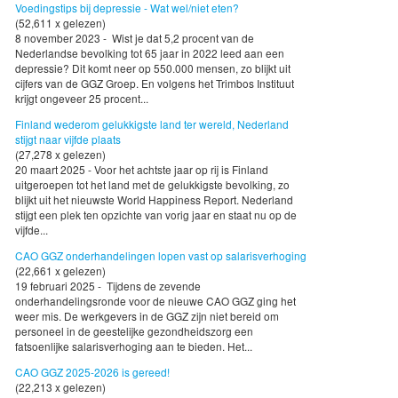
Voedingstips bij depressie - Wat wel/niet eten?
(52,611 x gelezen)
8 november 2023 - Wist je dat 5,2 procent van de
Nederlandse bevolking tot 65 jaar in 2022 leed aan een
depressie? Dit komt neer op 550.000 mensen, zo blijkt uit
cijfers van de GGZ Groep. En volgens het Trimbos Instituut
krijgt ongeveer 25 procent...
Finland wederom gelukkigste land ter wereld, Nederland
stijgt naar vijfde plaats
(27,278 x gelezen)
20 maart 2025 - Voor het achtste jaar op rij is Finland
uitgeroepen tot het land met de gelukkigste bevolking, zo
blijkt uit het nieuwste World Happiness Report. Nederland
stijgt een plek ten opzichte van vorig jaar en staat nu op de
vijfde...
CAO GGZ onderhandelingen lopen vast op salarisverhoging
(22,661 x gelezen)
19 februari 2025 - Tijdens de zevende
onderhandelingsronde voor de nieuwe CAO GGZ ging het
weer mis. De werkgevers in de GGZ zijn niet bereid om
personeel in de geestelijke gezondheidszorg een
fatsoenlijke salarisverhoging aan te bieden. Het...
CAO GGZ 2025-2026 is gereed!
(22,213 x gelezen)