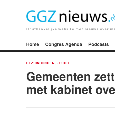
Ga
naar
de
inhoud.
Onafhankelijke website met nieuws over m
Home
Congres Agenda
Podcasts
BEZUINIGINGEN
,
JEUGD
Gemeenten zet
met kabinet ove