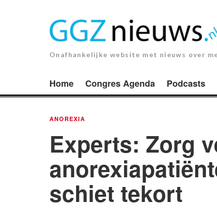
Ga
naar
de
inhoud.
Onafhankelijke website met nieuws over m
Home
Congres Agenda
Podcasts
ANOREXIA
Experts: Zorg v
anorexiapatiënt
schiet tekort