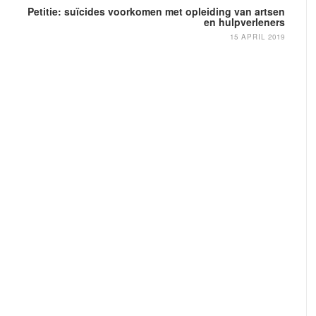
Petitie: suïcides voorkomen met opleiding van artsen
en hulpverleners
15 APRIL 2019