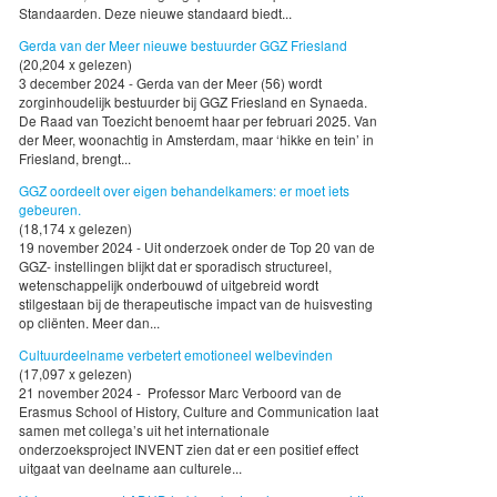
Standaarden. Deze nieuwe standaard biedt...
Gerda van der Meer nieuwe bestuurder GGZ Friesland
(20,204 x gelezen)
3 december 2024 - Gerda van der Meer (56) wordt
zorginhoudelijk bestuurder bij GGZ Friesland en Synaeda.
De Raad van Toezicht benoemt haar per februari 2025. Van
der Meer, woonachtig in Amsterdam, maar ‘hikke en tein’ in
Friesland, brengt...
GGZ oordeelt over eigen behandelkamers: er moet iets
gebeuren.
(18,174 x gelezen)
19 november 2024 - Uit onderzoek onder de Top 20 van de
GGZ- instellingen blijkt dat er sporadisch structureel,
wetenschappelijk onderbouwd of uitgebreid wordt
stilgestaan bij de therapeutische impact van de huisvesting
op cliënten. Meer dan...
Cultuurdeelname verbetert emotioneel welbevinden
(17,097 x gelezen)
21 november 2024 - Professor Marc Verboord van de
Erasmus School of History, Culture and Communication laat
samen met collega’s uit het internationale
onderzoeksproject INVENT zien dat er een positief effect
uitgaat van deelname aan culturele...