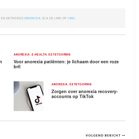
A
EN GETAGGED
ANOREXIA
. SLA DE LINK OP
LINK
.
ANOREXIA
,
E-HEALTH
,
EETSTOORNIS
en
Voor anorexia patiënten: je lichaam door een roze
bril
ANOREXIA
,
EETSTOORNIS
Zorgen over anorexia recovery-
accounts op TikTok
VOLGEND BERICHT