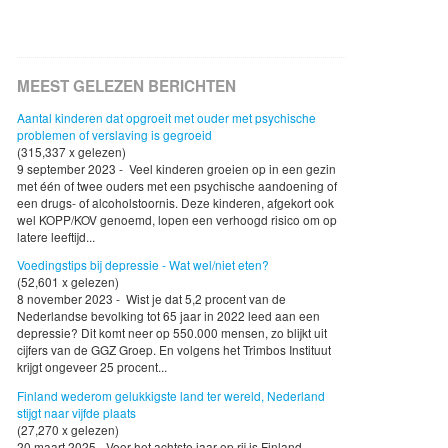
MEEST GELEZEN BERICHTEN
Aantal kinderen dat opgroeit met ouder met psychische
problemen of verslaving is gegroeid
(315,337 x gelezen)
9 september 2023 - Veel kinderen groeien op in een gezin
met één of twee ouders met een psychische aandoening of
een drugs- of alcoholstoornis. Deze kinderen, afgekort ook
wel KOPP/KOV genoemd, lopen een verhoogd risico om op
latere leeftijd...
Voedingstips bij depressie - Wat wel/niet eten?
(52,601 x gelezen)
8 november 2023 - Wist je dat 5,2 procent van de
Nederlandse bevolking tot 65 jaar in 2022 leed aan een
depressie? Dit komt neer op 550.000 mensen, zo blijkt uit
cijfers van de GGZ Groep. En volgens het Trimbos Instituut
krijgt ongeveer 25 procent...
Finland wederom gelukkigste land ter wereld, Nederland
stijgt naar vijfde plaats
(27,270 x gelezen)
20 maart 2025 - Voor het achtste jaar op rij is Finland