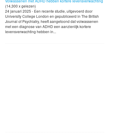
Volwassenen met ADHD hebben kortere levensverwachting
(14,300 x gelezen)
24 januari 2025 - Een recente studie, uitgevoerd door
University College London en gepubliceerd in The British
Journal of Psychiatry, heeft aangetoond dat volwassenen
met een diagnose van ADHD een aanzienlijk kortere
levensverwachting hebben in...