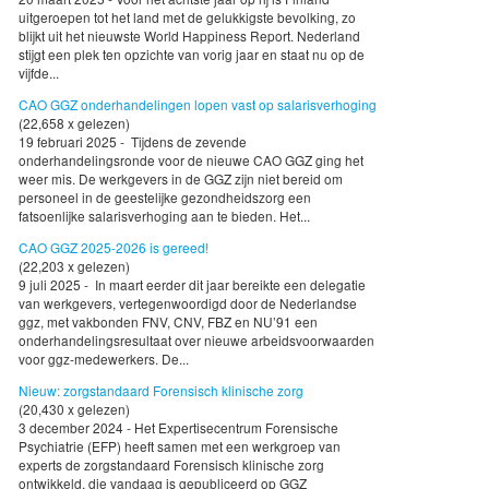
uitgeroepen tot het land met de gelukkigste bevolking, zo
blijkt uit het nieuwste World Happiness Report. Nederland
stijgt een plek ten opzichte van vorig jaar en staat nu op de
vijfde...
CAO GGZ onderhandelingen lopen vast op salarisverhoging
(22,658 x gelezen)
19 februari 2025 - Tijdens de zevende
onderhandelingsronde voor de nieuwe CAO GGZ ging het
weer mis. De werkgevers in de GGZ zijn niet bereid om
personeel in de geestelijke gezondheidszorg een
fatsoenlijke salarisverhoging aan te bieden. Het...
CAO GGZ 2025-2026 is gereed!
(22,203 x gelezen)
9 juli 2025 - In maart eerder dit jaar bereikte een delegatie
van werkgevers, vertegenwoordigd door de Nederlandse
ggz, met vakbonden FNV, CNV, FBZ en NU’91 een
onderhandelingsresultaat over nieuwe arbeidsvoorwaarden
voor ggz-medewerkers. De...
Nieuw: zorgstandaard Forensisch klinische zorg
(20,430 x gelezen)
3 december 2024 - Het Expertisecentrum Forensische
Psychiatrie (EFP) heeft samen met een werkgroep van
experts de zorgstandaard Forensisch klinische zorg
ontwikkeld, die vandaag is gepubliceerd op GGZ