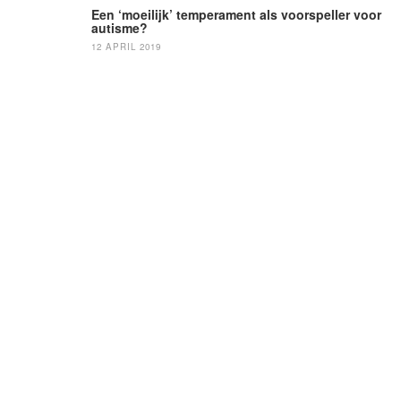
navigatie
Een ‘moeilijk’ temperament als voorspeller voor
autisme?
12 APRIL 2019