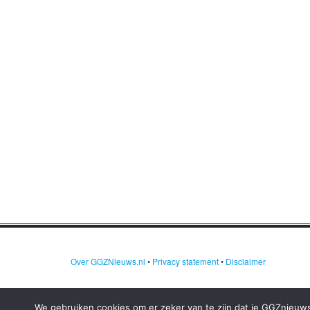
Over GGZNieuws.nl
•
Privacy statement
•
Disclaimer
We gebruiken cookies om er zeker van te zijn dat je GGZnieuws.n