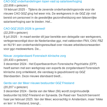
CAO GGZ onderhandelingen lopen vast op salarisverhoging
(22,658 x gelezen)
19 februari 2025 - Tijdens de zevende onderhandelingsronde voor de
nieuwe CAO GGZ ging het weer mis. De werkgevers in de GGZ zijn niet
bereid om personeel in de geestelijke gezondheidszorg een fatsoenlijke
salarisverhoging aan te bieden. Het...
CAO GGZ 2025-2026 is gereed!
(22,209 x gelezen)
9 juli 2025 - In maart eerder dit jaar bereikte een delegatie van werkgevers,
vertegenwoordigd door de Nederlandse ggz, met vakbonden FNV, CNV, FBZ
en NU’91 een onderhandelingsresultaat over nieuwe arbeidsvoorwaarden
voor ggz-medewerkers. De...
Nieuw: zorgstandaard Forensisch klinische zorg
(20,433 x gelezen)
3 december 2024 - Het Expertisecentrum Forensische Psychiatrie (EFP)
heeft samen met een werkgroep van experts de zorgstandaard Forensisch
klinische zorg ontwikkeld, die vandaag is gepubliceerd op GGZ
Standaarden. Deze nieuwe standaard biedt...
Gerda van der Meer nieuwe bestuurder GGZ Friesland
(20,207 x gelezen)
3 december 2024 - Gerda van der Meer (56) wordt zorginhoudelijk
bestuurder bij GGZ Friesland en Synaeda. De Raad van Toezicht benoemt
haar per februari 2025. Van der Meer, woonachtig in Amsterdam, maar ‘hikke
en tein’ in Friesland, brengt...