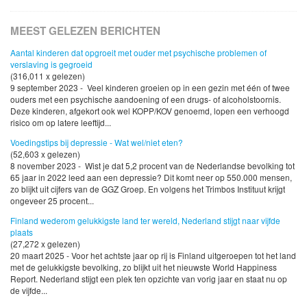
MEEST GELEZEN BERICHTEN
Aantal kinderen dat opgroeit met ouder met psychische problemen of
verslaving is gegroeid
(316,011 x gelezen)
9 september 2023 - Veel kinderen groeien op in een gezin met één of twee
ouders met een psychische aandoening of een drugs- of alcoholstoornis.
Deze kinderen, afgekort ook wel KOPP/KOV genoemd, lopen een verhoogd
risico om op latere leeftijd...
Voedingstips bij depressie - Wat wel/niet eten?
(52,603 x gelezen)
8 november 2023 - Wist je dat 5,2 procent van de Nederlandse bevolking tot
65 jaar in 2022 leed aan een depressie? Dit komt neer op 550.000 mensen,
zo blijkt uit cijfers van de GGZ Groep. En volgens het Trimbos Instituut krijgt
ongeveer 25 procent...
Finland wederom gelukkigste land ter wereld, Nederland stijgt naar vijfde
plaats
(27,272 x gelezen)
20 maart 2025 - Voor het achtste jaar op rij is Finland uitgeroepen tot het land
met de gelukkigste bevolking, zo blijkt uit het nieuwste World Happiness
Report. Nederland stijgt een plek ten opzichte van vorig jaar en staat nu op
de vijfde...