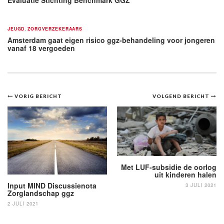
JEUGD
,
ZORGVERZEKERAARS
Amsterdam gaat eigen risico ggz-behandeling voor jongeren
vanaf 18 vergoeden
Bericht
VORIG BERICHT
VOLGEND BERICHT
navigatie
Met LUF-subsidie de oorlog
uit kinderen halen
Input MIND Discussienota
3 JULI 2021
Zorglandschap ggz
2 JULI 2021