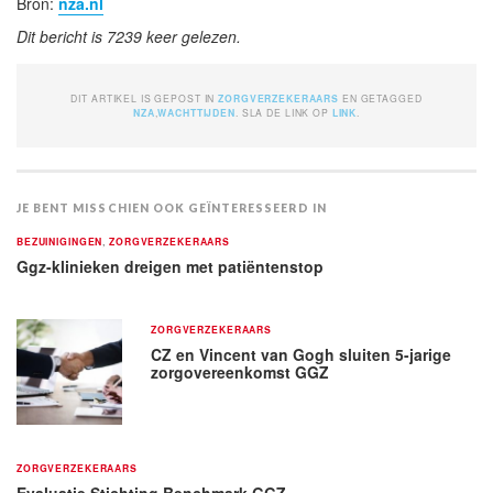
Bron:
nza.nl
Dit bericht is 7239 keer gelezen.
DIT ARTIKEL IS GEPOST IN
ZORGVERZEKERAARS
EN GETAGGED
NZA
,
WACHTTIJDEN
. SLA DE LINK OP
LINK
.
JE BENT MISSCHIEN OOK GEÏNTERESSEERD IN
BEZUINIGINGEN
,
ZORGVERZEKERAARS
Ggz-klinieken dreigen met patiëntenstop
ZORGVERZEKERAARS
CZ en Vincent van Gogh sluiten 5-jarige
zorgovereenkomst GGZ
ZORGVERZEKERAARS
Evaluatie Stichting Benchmark GGZ