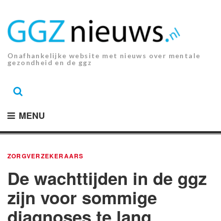
Ga
naar
de
inhoud.
Onafhankelijke website met nieuws over mentale
gezondheid en de ggz
MENU
ZORGVERZEKERAARS
De wachttijden in de ggz
zijn voor sommige
diagnoses te lang