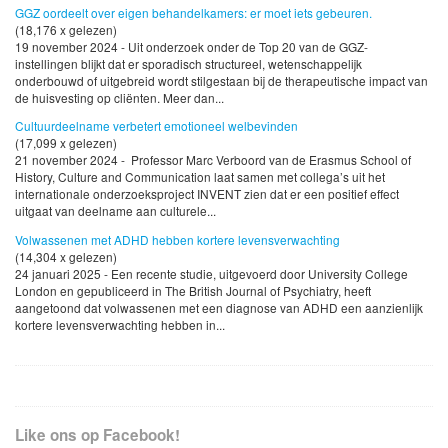
GGZ oordeelt over eigen behandelkamers: er moet iets gebeuren.
(18,176 x gelezen)
19 november 2024 - Uit onderzoek onder de Top 20 van de GGZ-
instellingen blijkt dat er sporadisch structureel, wetenschappelijk
onderbouwd of uitgebreid wordt stilgestaan bij de therapeutische impact van
de huisvesting op cliënten. Meer dan...
Cultuurdeelname verbetert emotioneel welbevinden
(17,099 x gelezen)
21 november 2024 - Professor Marc Verboord van de Erasmus School of
History, Culture and Communication laat samen met collega’s uit het
internationale onderzoeksproject INVENT zien dat er een positief effect
uitgaat van deelname aan culturele...
Volwassenen met ADHD hebben kortere levensverwachting
(14,304 x gelezen)
24 januari 2025 - Een recente studie, uitgevoerd door University College
London en gepubliceerd in The British Journal of Psychiatry, heeft
aangetoond dat volwassenen met een diagnose van ADHD een aanzienlijk
kortere levensverwachting hebben in...
Like ons op Facebook!