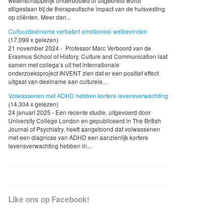
wetenschappelijk onderbouwd of uitgebreid wordt
stilgestaan bij de therapeutische impact van de huisvesting
op cliënten. Meer dan...
Cultuurdeelname verbetert emotioneel welbevinden
(17,099 x gelezen)
21 november 2024 - Professor Marc Verboord van de
Erasmus School of History, Culture and Communication laat
samen met collega’s uit het internationale
onderzoeksproject INVENT zien dat er een positief effect
uitgaat van deelname aan culturele...
Volwassenen met ADHD hebben kortere levensverwachting
(14,304 x gelezen)
24 januari 2025 - Een recente studie, uitgevoerd door
University College London en gepubliceerd in The British
Journal of Psychiatry, heeft aangetoond dat volwassenen
met een diagnose van ADHD een aanzienlijk kortere
levensverwachting hebben in...
Like ons op Facebook!