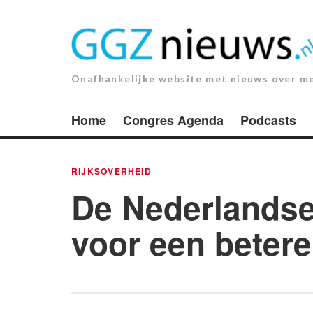
Ga
naar
de
inhoud.
Onafhankelijke website met nieuws over m
Home
Congres Agenda
Podcasts
RIJKSOVERHEID
De Nederlandse
voor een betere