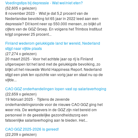
Voedingstips bij depressie - Wat wel/niet eten?
(52,605 x gelezen)
8 november 2023 - Wist je dat 5,2 procent van de
Nederlandse bevolking tot 65 jaar in 2022 leed aan een
depressie? Dit komt neer op 550.000 mensen, zo blijkt uit
cijfers van de GGZ Groep. En volgens het Trimbos Instituut
krijgt ongeveer 25 procent...
Finland wederom gelukkigste land ter wereld, Nederland
stijgt naar vijfde plaats
(27,274 x gelezen)
20 maart 2025 - Voor het achtste jaar op rij is Finland
uitgeroepen tot het land met de gelukkigste bevolking, zo
blijkt uit het nieuwste World Happiness Report. Nederland
stijgt een plek ten opzichte van vorig jaar en staat nu op de
vijfde...
CAO GGZ onderhandelingen lopen vast op salarisverhoging
(22,659 x gelezen)
19 februari 2025 - Tijdens de zevende
onderhandelingsronde voor de nieuwe CAO GGZ ging het
weer mis. De werkgevers in de GGZ zijn niet bereid om
personeel in de geestelijke gezondheidszorg een
fatsoenlijke salarisverhoging aan te bieden. Het...
CAO GGZ 2025-2026 is gereed!
(22,209 x gelezen)