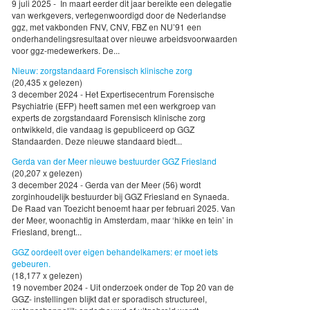
9 juli 2025 - In maart eerder dit jaar bereikte een delegatie
van werkgevers, vertegenwoordigd door de Nederlandse
ggz, met vakbonden FNV, CNV, FBZ en NU’91 een
onderhandelingsresultaat over nieuwe arbeidsvoorwaarden
voor ggz-medewerkers. De...
Nieuw: zorgstandaard Forensisch klinische zorg
(20,435 x gelezen)
3 december 2024 - Het Expertisecentrum Forensische
Psychiatrie (EFP) heeft samen met een werkgroep van
experts de zorgstandaard Forensisch klinische zorg
ontwikkeld, die vandaag is gepubliceerd op GGZ
Standaarden. Deze nieuwe standaard biedt...
Gerda van der Meer nieuwe bestuurder GGZ Friesland
(20,207 x gelezen)
3 december 2024 - Gerda van der Meer (56) wordt
zorginhoudelijk bestuurder bij GGZ Friesland en Synaeda.
De Raad van Toezicht benoemt haar per februari 2025. Van
der Meer, woonachtig in Amsterdam, maar ‘hikke en tein’ in
Friesland, brengt...
GGZ oordeelt over eigen behandelkamers: er moet iets
gebeuren.
(18,177 x gelezen)
19 november 2024 - Uit onderzoek onder de Top 20 van de
GGZ- instellingen blijkt dat er sporadisch structureel,