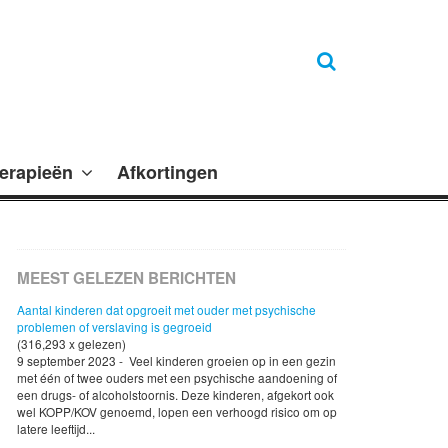
erapieën
Afkortingen
MEEST GELEZEN BERICHTEN
Aantal kinderen dat opgroeit met ouder met psychische
problemen of verslaving is gegroeid
(316,293 x gelezen)
9 september 2023 - Veel kinderen groeien op in een gezin
met één of twee ouders met een psychische aandoening of
een drugs- of alcoholstoornis. Deze kinderen, afgekort ook
wel KOPP/KOV genoemd, lopen een verhoogd risico om op
latere leeftijd...