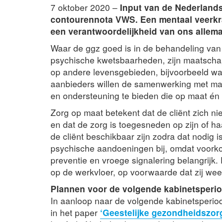
7 oktober 2020 –
Input van de Nederland
contourennota VWS. Een mentaal veerkrac
een verantwoordelijkheid van ons allema
Waar de ggz goed is in de behandeling van
psychische kwetsbaarheden, zijn maatschap
op andere levensgebieden, bijvoorbeeld waa
aanbieders willen de samenwerking met maa
en ondersteuning te bieden die op maat én op
Zorg op maat betekent dat de cliënt zich ni
en dat de zorg is toegesneden op zijn of ha
de cliënt beschikbaar zijn zodra dat nodig 
psychische aandoeningen bij, omdat voorko
preventie en vroege signalering belangrijk. 
op de werkvloer, op voorwaarde dat zij wee
Plannen voor de volgende kabinetsperi
In aanloop naar de volgende kabinetsperiod
in het paper
‘Geestelijke gezondheidszorg: