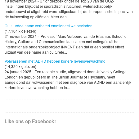
19 november 2024 - Uit onderzoek onder de Top 20 van de GGZ-
instellingen blijkt dat er sporadisch structureel, wetenschappelijk
onderbouwd of uitgebreid wordt stilgestaan bij de therapeutische impact van
de huisvesting op cliënten. Meer dan...
Cultuurdeelname verbetert emotioneel welbevinden
(17,104 x gelezen)
21 november 2024 - Professor Marc Verboord van de Erasmus School of
History, Culture and Communication laat samen met collega’s uit het
internationale onderzoeksproject INVENT zien dat er een positief effect
uitgaat van deelname aan culturele...
Volwassenen met ADHD hebben kortere levensverwachting
(14,329 x gelezen)
24 januari 2025 - Een recente studie, uitgevoerd door University College
London en gepubliceerd in The British Journal of Psychiatry, heeft
aangetoond dat volwassenen met een diagnose van ADHD een aanzienlijk
kortere levensverwachting hebben in...
Like ons op Facebook!