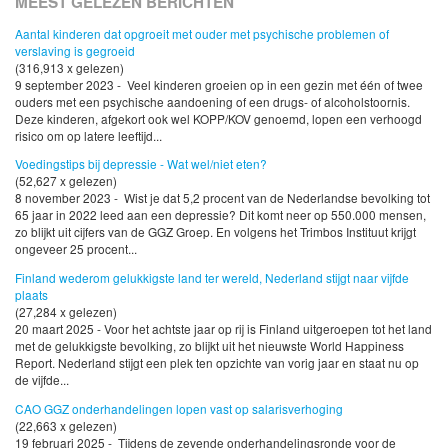
MEEST GELEZEN BERICHTEN
Aantal kinderen dat opgroeit met ouder met psychische problemen of
verslaving is gegroeid
(316,913 x gelezen)
9 september 2023 - Veel kinderen groeien op in een gezin met één of twee
ouders met een psychische aandoening of een drugs- of alcoholstoornis.
Deze kinderen, afgekort ook wel KOPP/KOV genoemd, lopen een verhoogd
risico om op latere leeftijd...
Voedingstips bij depressie - Wat wel/niet eten?
(52,627 x gelezen)
8 november 2023 - Wist je dat 5,2 procent van de Nederlandse bevolking tot
65 jaar in 2022 leed aan een depressie? Dit komt neer op 550.000 mensen,
zo blijkt uit cijfers van de GGZ Groep. En volgens het Trimbos Instituut krijgt
ongeveer 25 procent...
Finland wederom gelukkigste land ter wereld, Nederland stijgt naar vijfde
plaats
(27,284 x gelezen)
20 maart 2025 - Voor het achtste jaar op rij is Finland uitgeroepen tot het land
met de gelukkigste bevolking, zo blijkt uit het nieuwste World Happiness
Report. Nederland stijgt een plek ten opzichte van vorig jaar en staat nu op
de vijfde...
CAO GGZ onderhandelingen lopen vast op salarisverhoging
(22,663 x gelezen)
19 februari 2025 - Tijdens de zevende onderhandelingsronde voor de