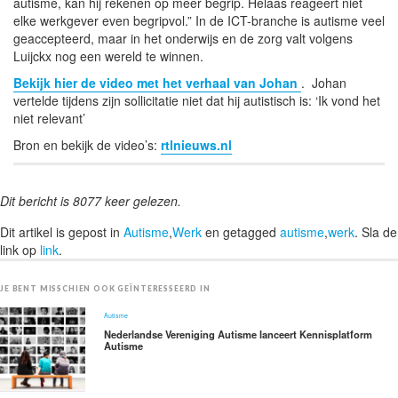
autisme, kan hij rekenen op meer begrip. Helaas reageert niet
elke werkgever even begripvol.” In de ICT-branche is autisme veel
geaccepteerd, maar in het onderwijs en de zorg valt volgens
Luijckx nog een wereld te winnen.
Bekijk hier de video met het verhaal van Johan
. Johan
vertelde tijdens zijn sollicitatie niet dat hij autistisch is: ‘Ik vond het
niet relevant’
Bron en bekijk de video’s:
rtlnieuws.nl
Dit bericht is 8077 keer gelezen.
Dit artikel is gepost in
Autisme
,
Werk
en getagged
autisme
,
werk
. Sla de
link op
link
.
JE BENT MISSCHIEN OOK GEÏNTERESSEERD IN
Autisme
Nederlandse Vereniging Autisme lanceert Kennisplatform
Autisme