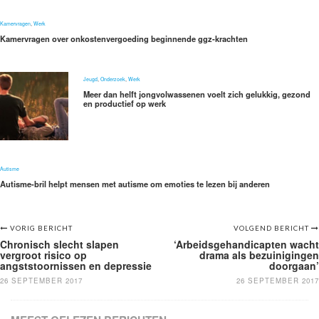
Kamervragen
,
Werk
Kamervragen over onkostenvergoeding beginnende ggz-krachten
Jeugd
,
Onderzoek
,
Werk
Meer dan helft jongvolwassenen voelt zich gelukkig, gezond
en productief op werk
Autisme
Autisme-bril helpt mensen met autisme om emoties te lezen bij anderen
Bericht
VORIG BERICHT
VOLGEND BERICHT
Chronisch slecht slapen
‘Arbeidsgehandicapten wacht
navigatie
vergroot risico op
drama als bezuinigingen
angststoornissen en depressie
doorgaan’
26 SEPTEMBER 2017
26 SEPTEMBER 2017