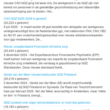
nieuwe CAO GGZ ging het weer mis. De werkgevers in de GGZ zijn niet
bereid om personeel in de geestelijke gezondheidszorg een fatsoenlijke
salarisverhoging aan te bieden. Het...
CAO GGZ 2025-2026 is gereed!
(22,223 x gelezen)
9 juli 2025 - In maart eerder dit jaar bereikte een delegatie van werkgevers,
vertegenwoordigd door de Nederlandse ggz, met vakbonden FNV, CNV, FBZ
en NU’91 een onderhandelingsresultaat over nieuwe arbeidsvoorwaarden
voor ggz-medewerkers. De...
Nieuw: zorgstandaard Forensisch klinische zorg
(20,443 x gelezen)
3 december 2024 - Het Expertisecentrum Forensische Psychiatrie (EFP)
heeft samen met een werkgroep van experts de zorgstandaard Forensisch
klinische zorg ontwikkeld, die vandaag is gepubliceerd op GGZ
Standaarden. Deze nieuwe standaard biedt...
Gerda van der Meer nieuwe bestuurder GGZ Friesland
(20,218 x gelezen)
3 december 2024 - Gerda van der Meer (56) wordt zorginhoudelijk
bestuurder bij GGZ Friesland en Synaeda. De Raad van Toezicht benoemt
haar per februari 2025. Van der Meer, woonachtig in Amsterdam, maar ‘hikke
en tein’ in Friesland, brengt...
GGZ oordeelt over eigen behandelkamers: er moet iets gebeuren.
(18,183 x gelezen)