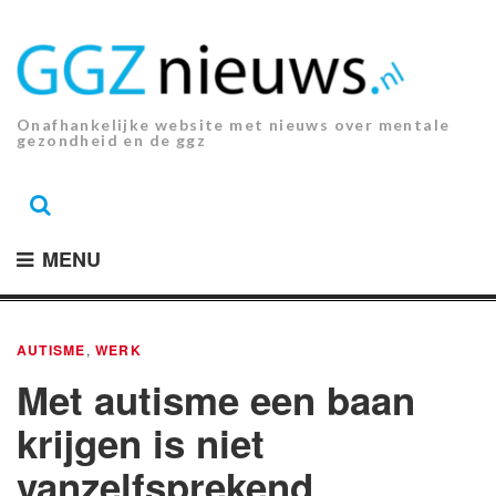
Ga
naar
de
inhoud.
Onafhankelijke website met nieuws over mentale
gezondheid en de ggz
MENU
AUTISME
,
WERK
Met autisme een baan
krijgen is niet
vanzelfsprekend