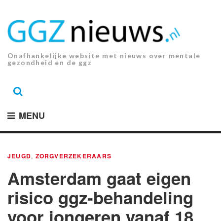
Ga
naar
de
inhoud.
Onafhankelijke website met nieuws over mentale
gezondheid en de ggz
MENU
JEUGD
,
ZORGVERZEKERAARS
Amsterdam gaat eigen
risico ggz-behandeling
voor jongeren vanaf 18