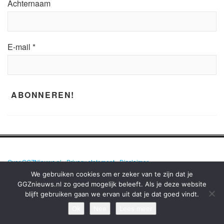
Achternaam
E-mail
*
Over GGZNieuws.nl
•
Privacy statement
•
Disclaimer
We gebruiken cookies om er zeker van te zijn dat je
GGZnieuws.nl zo goed mogelijk beleeft. Als je deze website
blijft gebruiken gaan we ervan uit dat je dat goed vindt.
GGZNIEUWS.NL – ELKE DAG HET NIEUWS OVER MENTALE GEZONDHEID
EN DE GGZ OP EEN RIJ!
Ok
Nee
Lees meer
TERUG NAAR BOVEN