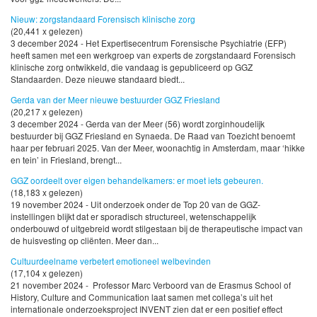
Nieuw: zorgstandaard Forensisch klinische zorg
(20,441 x gelezen)
3 december 2024 - Het Expertisecentrum Forensische Psychiatrie (EFP)
heeft samen met een werkgroep van experts de zorgstandaard Forensisch
klinische zorg ontwikkeld, die vandaag is gepubliceerd op GGZ
Standaarden. Deze nieuwe standaard biedt...
Gerda van der Meer nieuwe bestuurder GGZ Friesland
(20,217 x gelezen)
3 december 2024 - Gerda van der Meer (56) wordt zorginhoudelijk
bestuurder bij GGZ Friesland en Synaeda. De Raad van Toezicht benoemt
haar per februari 2025. Van der Meer, woonachtig in Amsterdam, maar ‘hikke
en tein’ in Friesland, brengt...
GGZ oordeelt over eigen behandelkamers: er moet iets gebeuren.
(18,183 x gelezen)
19 november 2024 - Uit onderzoek onder de Top 20 van de GGZ-
instellingen blijkt dat er sporadisch structureel, wetenschappelijk
onderbouwd of uitgebreid wordt stilgestaan bij de therapeutische impact van
de huisvesting op cliënten. Meer dan...
Cultuurdeelname verbetert emotioneel welbevinden
(17,104 x gelezen)
21 november 2024 - Professor Marc Verboord van de Erasmus School of
History, Culture and Communication laat samen met collega’s uit het
internationale onderzoeksproject INVENT zien dat er een positief effect