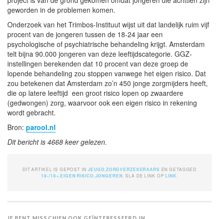
geworden in de problemen komen.
Onderzoek van het Trimbos-Instituut wijst uit dat landelijk ruim vijf
procent van de jongeren tussen de 18-24 jaar een
psychologische of psychiatrische behandeling krijgt. Amsterdam
telt bijna 90.000 jongeren van deze leeftijdscategorie. GGZ-
instellingen berekenden dat 10 procent van deze groep de
lopende behandeling zou stoppen vanwege het eigen risico. Dat
zou betekenen dat Amsterdam zo’n 450 jonge zorgmijders heeft,
die op latere leeftijd een groot risico lopen op zwaardere
(gedwongen) zorg, waarvoor ook een eigen risico in rekening
wordt gebracht.
Bron:
parool.nl
Dit bericht is 4668 keer gelezen.
DIT ARTIKEL IS GEPOST IN
JEUGD
,
ZORGVERZEKERAARS
EN GETAGGED
18-/18+
,
EIGEN RISICO
,
JONGEREN
. SLA DE LINK OP
LINK
.
JE BENT MISSCHIEN OOK GEÏNTERESSEERD IN