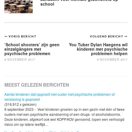
school
Bericht
VORIG BERICHT
VOLGEND BERICHT
navigatie
‘School shooters’ zijn geen
You Tuber Dylan Haegens wil
einzalgängers met
kinderen met psychische
psychische problemen
problemen helpen
8 NOVEMBER 2017
9 NOVEMBER 2017
MEEST GELEZEN BERICHTEN
Aantal kinderen dat opgroeit met ouder met psychische problemen of
verslaving is gegroeid
(316,912 x gelezen)
9 september 2023 - Veel kinderen groeien op in een gezin met één of twee
ouders met een psychische aandoening of een drugs- of alcoholstoornis.
Deze kinderen, afgekort ook wel KOPP/KOV genoemd, lopen een verhoogd
risico om op latere leeftijd...