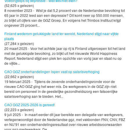
Voedingstips bij depressie - Wat wel/niet eten?
(52,625 x gelezen)
8 november 2023 - Wist je dat 5,2 procent van de Nederlandse bevolking tot
65 jaar in 2022 leed aan een depressie? Dit komt neer op 550.000 mensen,
zo blijkt uit cijfers van de GGZ Groep. En volgens het Trimbos Instituut krijgt
ongeveer 25 procent...
Finland wederom gelukkigste land ter wereld, Nederland stijgt naar vijfde
plaats
(27,284 x gelezen)
20 maart 2025 - Voor het achtste jaar op rij is Finland uitgeroepen tot het land
met de gelukkigste bevolking, zo blijkt uit het nieuwste World Happiness
Report. Nederland stijgt een plek ten opzichte van vorig jaar en staat nu op
de vijfde...
CAO GGZ onderhandelingen lopen vast op salarisverhoging
(22,662 x gelezen)
19 februari 2025 - Tijdens de zevende onderhandelingsronde voor de
nieuwe CAO GGZ ging het weer mis. De werkgevers in de GGZ zijn niet
bereid om personeel in de geestelijke gezondheidszorg een fatsoenlijke
salarisverhoging aan te bieden. Het...
CAO GGZ 2025-2026 is gereed!
(22,223 x gelezen)
9 juli 2025 - In maart eerder dit jaar bereikte een delegatie van werkgevers,
vertegenwoordigd door de Nederlandse ggz, met vakbonden FNV, CNV, FBZ
en NU’91 een onderhandelingsresultaat over nieuwe arbeidsvoorwaarden
voor ggz-medewerkers. De...