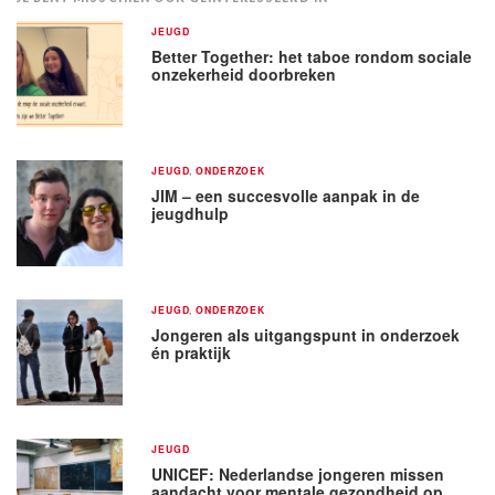
JEUGD
Better Together: het taboe rondom sociale
onzekerheid doorbreken
JEUGD
,
ONDERZOEK
JIM – een succesvolle aanpak in de
jeugdhulp
JEUGD
,
ONDERZOEK
Jongeren als uitgangspunt in onderzoek
én praktijk
JEUGD
UNICEF: Nederlandse jongeren missen
aandacht voor mentale gezondheid op