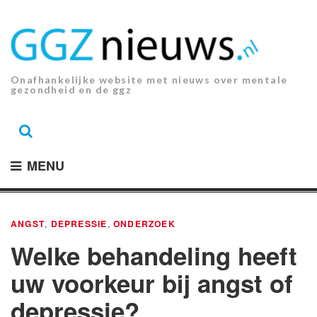
Ga
naar
de
inhoud.
Onafhankelijke website met nieuws over mentale
gezondheid en de ggz
MENU
ANGST
,
DEPRESSIE
,
ONDERZOEK
Welke behandeling heeft
uw voorkeur bij angst of
depressie?