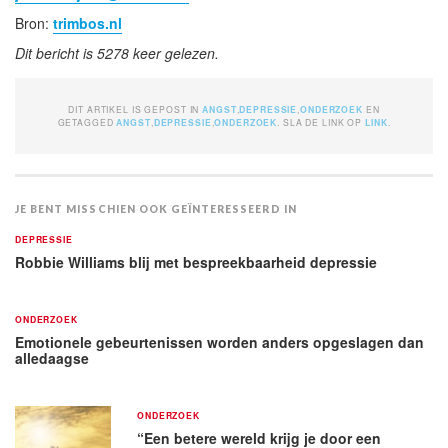
Bron:
trimbos.nl
Dit bericht is 5278 keer gelezen.
DIT ARTIKEL IS GEPOST IN
ANGST
,
DEPRESSIE
,
ONDERZOEK
EN
GETAGGED
ANGST
,
DEPRESSIE
,
ONDERZOEK
. SLA DE LINK OP
LINK
.
JE BENT MISSCHIEN OOK GEÏNTERESSEERD IN
DEPRESSIE
Robbie Williams blij met bespreekbaarheid depressie
ONDERZOEK
Emotionele gebeurtenissen worden anders opgeslagen dan
alledaagse
ONDERZOEK
“Een betere wereld krijg je door een