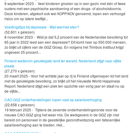
9 september 2023 - Veel kinderen groeien op in een gezin met één of twee
ouders met een psychische aandoening of een drugs- of alcoholstoornis.
Deze kinderen, afgekort ook wel KOPP/KOV genoemd, lopen een verhoogd
risico om op latere leeftijd...
Voedingstips bij depressie - Wat wel/niet eten?
(52,601 x gelezen)
8 november 2023 - Wist je dat 5,2 procent van de Nederlandse bevolking tot
65 jaar in 2022 leed aan een depressie? Dit komt neer op 550.000 mensen,
zo blijkt uit cijfers van de GGZ Groep. En volgens het Trimbos Instituut krijgt
ongeveer 25 procent...
Finland wederom gelukkigste land ter wereld, Nederland stijgt naar vijfde
plaats
(27,270 x gelezen)
20 maart 2025 - Voor het achtste jaar op rij is Finland uitgeroepen tot het land
met de gelukkigste bevolking, zo blijkt uit het nieuwste World Happiness
Report. Nederland stijgt een plek ten opzichte van vorig jaar en staat nu op
de vijfde...
CAO GGZ onderhandelingen lopen vast op salarisverhoging
(22,658 x gelezen)
19 februari 2025 - Tijdens de zevende onderhandelingsronde voor de
nieuwe CAO GGZ ging het weer mis. De werkgevers in de GGZ zijn niet
bereid om personeel in de geestelijke gezondheidszorg een fatsoenlijke
salarisverhoging aan te bieden. Het...