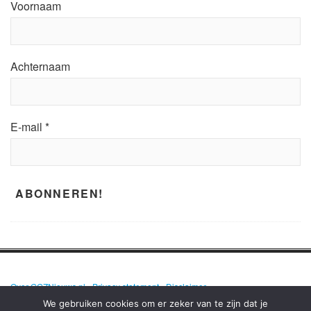
Voornaam
Achternaam
E-mail
*
Over GGZNieuws.nl
•
Privacy statement
•
Disclaimer
We gebruiken cookies om er zeker van te zijn dat je