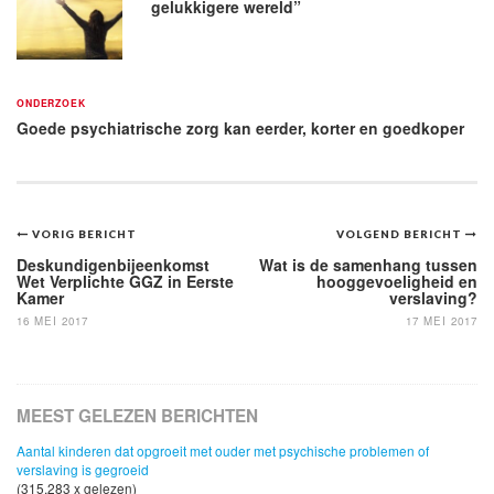
gelukkigere wereld”
ONDERZOEK
Goede psychiatrische zorg kan eerder, korter en goedkoper
Bericht
VORIG BERICHT
VOLGEND BERICHT
navigatie
Deskundigenbijeenkomst
Wat is de samenhang tussen
Wet Verplichte GGZ in Eerste
hooggevoeligheid en
Kamer
verslaving?
16 MEI 2017
17 MEI 2017
MEEST GELEZEN BERICHTEN
Aantal kinderen dat opgroeit met ouder met psychische problemen of
verslaving is gegroeid
(315,283 x gelezen)