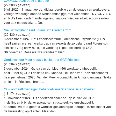
CAO GGZ 2025-2026 is gereed!
(22,203 x gelezen)
9 juli 2025 - In maart eerder dit jaar bereikte een delegatie van werkgevers,
vertegenwoordigd door de Nederlandse ggz, met vakbonden FNV, CNV, FBZ
en NU’91 een onderhandelingsresultaat over nieuwe arbeidsvoorwaarden
voor ggz-medewerkers. De...
Nieuw: zorgstandaard Forensisch klinische zorg
(20,430 x gelezen)
3 december 2024 - Het Expertisecentrum Forensische Psychiatrie (EFP)
heeft samen met een werkgroep van experts de zorgstandaard Forensisch
klinische zorg ontwikkeld, die vandaag is gepubliceerd op GGZ
Standaarden. Deze nieuwe standaard biedt...
Gerda van der Meer nieuwe bestuurder GGZ Friesland
(20,204 x gelezen)
3 december 2024 - Gerda van der Meer (56) wordt zorginhoudelijk
bestuurder bij GGZ Friesland en Synaeda. De Raad van Toezicht benoemt
haar per februari 2025. Van der Meer, woonachtig in Amsterdam, maar ‘hikke
en tein’ in Friesland, brengt...
GGZ oordeelt over eigen behandelkamers: er moet iets gebeuren.
(18,174 x gelezen)
19 november 2024 - Uit onderzoek onder de Top 20 van de GGZ-
instellingen blijkt dat er sporadisch structureel, wetenschappelijk
onderbouwd of uitgebreid wordt stilgestaan bij de therapeutische impact van
de huisvesting op cliënten. Meer dan...