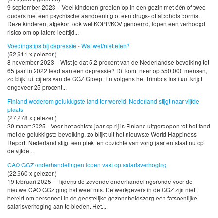
9 september 2023 - Veel kinderen groeien op in een gezin met één of twee
ouders met een psychische aandoening of een drugs- of alcoholstoornis.
Deze kinderen, afgekort ook wel KOPP/KOV genoemd, lopen een verhoogd
risico om op latere leeftijd...
Voedingstips bij depressie - Wat wel/niet eten?
(52,611 x gelezen)
8 november 2023 - Wist je dat 5,2 procent van de Nederlandse bevolking tot
65 jaar in 2022 leed aan een depressie? Dit komt neer op 550.000 mensen,
zo blijkt uit cijfers van de GGZ Groep. En volgens het Trimbos Instituut krijgt
ongeveer 25 procent...
Finland wederom gelukkigste land ter wereld, Nederland stijgt naar vijfde
plaats
(27,278 x gelezen)
20 maart 2025 - Voor het achtste jaar op rij is Finland uitgeroepen tot het land
met de gelukkigste bevolking, zo blijkt uit het nieuwste World Happiness
Report. Nederland stijgt een plek ten opzichte van vorig jaar en staat nu op
de vijfde...
CAO GGZ onderhandelingen lopen vast op salarisverhoging
(22,660 x gelezen)
19 februari 2025 - Tijdens de zevende onderhandelingsronde voor de
nieuwe CAO GGZ ging het weer mis. De werkgevers in de GGZ zijn niet
bereid om personeel in de geestelijke gezondheidszorg een fatsoenlijke
salarisverhoging aan te bieden. Het...