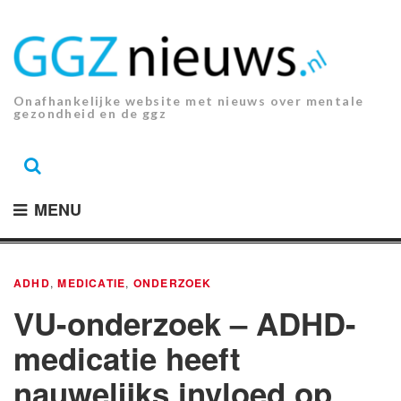
Ga
naar
de
inhoud.
Onafhankelijke website met nieuws over mentale
gezondheid en de ggz
MENU
ADHD
,
MEDICATIE
,
ONDERZOEK
VU-onderzoek – ADHD-
medicatie heeft
nauwelijks invloed op