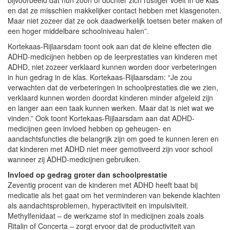
en dat ze misschien makkelijker contact hebben met klasgenoten.
Maar niet zozeer dat ze ook daadwerkelijk toetsen beter maken of
een hoger middelbare schoolniveau halen”.
Kortekaas-Rijlaarsdam toont ook aan dat de kleine effecten die
ADHD-medicijnen hebben op de leerprestaties van kinderen met
ADHD, niet zozeer verklaard kunnen worden door verbeteringen
in hun gedrag in de klas. Kortekaas-Rijlaarsdam: “Je zou
verwachten dat de verbeteringen in schoolprestaties die we zien,
verklaard kunnen worden doordat kinderen minder afgeleid zijn
en langer aan een taak kunnen werken. Maar dat is niet wat we
vinden.” Ook toont Kortekaas-Rijlaarsdam aan dat ADHD-
medicijnen geen invloed hebben op geheugen- en
aandachtsfuncties die belangrijk zijn om goed te kunnen leren en
dat kinderen met ADHD niet meer gemotiveerd zijn voor school
wanneer zij ADHD-medicijnen gebruiken.
Invloed op gedrag groter dan schoolprestatie
Zeventig procent van de kinderen met ADHD heeft baat bij
medicatie als het gaat om het verminderen van bekende klachten
als aandachtsproblemen, hyperactiviteit en impulsiviteit.
Methylfenidaat – de werkzame stof in medicijnen zoals zoals
Ritalin of Concerta – zorgt ervoor dat de productiviteit van