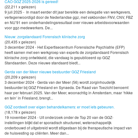
CAO GGZ 2025-2026 is gereed!
(22,211 x gelezen)
9 juli 2025 - In maart eerder dit jaar bereikte een delegatie van werkgevers,
vertegenwoordigd door de Nederlandse ggz, met vakbonden FNV, CNV, FBZ
en NU’91 een onderhandelingsresultaat over nieuwe arbeidsvoorwaarden
voor ggz-medewerkers. De...
Nieuw: zorgstandaard Forensisch klinische zorg
(20,435 x gelezen)
3 december 2024 - Het Expertisecentrum Forensische Psychiatrie (EFP)
heeft samen met een werkgroep van experts de zorgstandaard Forensisch
klinische zorg ontwikkeld, die vandaag is gepubliceerd op GGZ
Standaarden. Deze nieuwe standaard biedt...
Gerda van der Meer nieuwe bestuurder GGZ Friesland
(20,209 x gelezen)
3 december 2024 - Gerda van der Meer (56) wordt zorginhoudelijk
bestuurder bij GGZ Friesland en Synaeda. De Raad van Toezicht benoemt
haar per februari 2025. Van der Meer, woonachtig in Amsterdam, maar ‘hikke
en tein’ in Friesland, brengt...
GGZ oordeelt over eigen behandelkamers: er moet iets gebeuren.
(18,178 x gelezen)
19 november 2024 - Uit onderzoek onder de Top 20 van de GGZ-
instellingen blijkt dat er sporadisch structureel, wetenschappelijk
onderbouwd of uitgebreid wordt stilgestaan bij de therapeutische impact van
de huisvesting op cliënten. Meer dan...