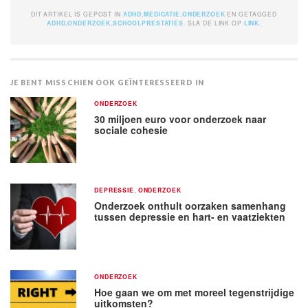
DIT ARTIKEL IS GEPOST IN
ADHD
,
MEDICATIE
,
ONDERZOEK
EN GETAGGED
ADHD
,
ONDERZOEK
,
SCHOOLPRESTATIES
. SLA DE LINK OP
LINK
.
JE BENT MISSCHIEN OOK GEÏNTERESSEERD IN
ONDERZOEK
30 miljoen euro voor onderzoek naar
sociale cohesie
DEPRESSIE
,
ONDERZOEK
Onderzoek onthult oorzaken samenhang
tussen depressie en hart- en vaatziekten
ONDERZOEK
Hoe gaan we om met moreel tegenstrijdige
uitkomsten?