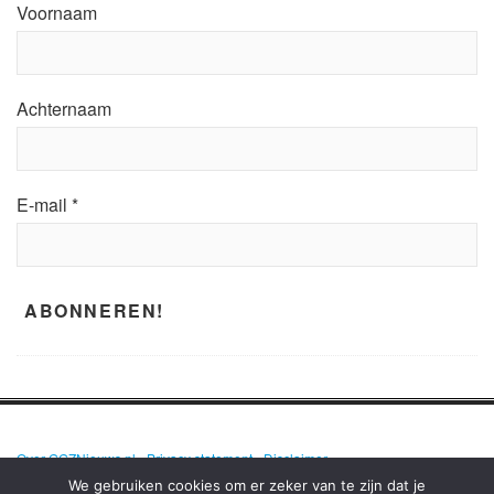
Voornaam
Achternaam
E-mail
*
Over GGZNieuws.nl
•
Privacy statement
•
Disclaimer
We gebruiken cookies om er zeker van te zijn dat je