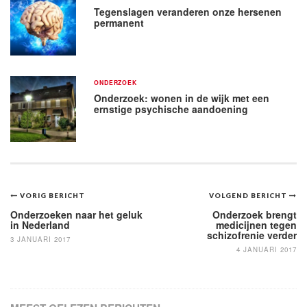
Tegenslagen veranderen onze hersenen
permanent
ONDERZOEK
Onderzoek: wonen in de wijk met een
ernstige psychische aandoening
Bericht
VORIG BERICHT
VOLGEND BERICHT
navigatie
Onderzoeken naar het geluk
Onderzoek brengt
in Nederland
medicijnen tegen
schizofrenie verder
3 JANUARI 2017
4 JANUARI 2017