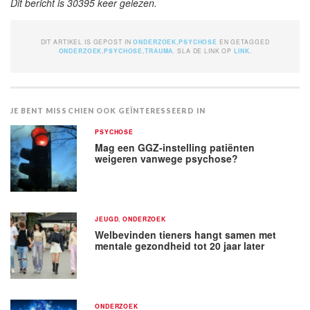
Dit bericht is 30395 keer gelezen.
DIT ARTIKEL IS GEPOST IN
ONDERZOEK
,
PSYCHOSE
EN GETAGGED
ONDERZOEK
,
PSYCHOSE
,
TRAUMA
. SLA DE LINK OP
LINK
.
JE BENT MISSCHIEN OOK GEÏNTERESSEERD IN
PSYCHOSE
Mag een GGZ-instelling patiënten
weigeren vanwege psychose?
JEUGD
,
ONDERZOEK
Welbevinden tieners hangt samen met
mentale gezondheid tot 20 jaar later
ONDERZOEK