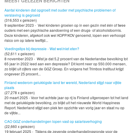
MEEST GELEZEN BERICHTEN
Aantal kinderen dat opgroeit met ouder met psychische problemen of
verslaving is gegroeid
(316,553 x gelezen)
9 september 2023 - Veel kinderen groeien op in een gezin met één of twee
ouders met een psychische aandoening of een drugs- of alcoholstoornis.
Deze kinderen, afgekort ook wel KOPP/KOV genoemd, lopen een verhoogd
risico om op latere leeftijd...
Voedingstips bij depressie - Wat wel/niet eten?
(52,611 x gelezen)
8 november 2023 - Wist je dat 5,2 procent van de Nederlandse bevolking tot
65 jaar in 2022 leed aan een depressie? Dit komt neer op 550.000 mensen,
zo blijkt uit cijfers van de GGZ Groep. En volgens het Trimbos Instituut krijgt
ongeveer 25 procent...
Finland wederom gelukkigste land ter wereld, Nederland stijgt naar vijfde
plaats
(27,278 x gelezen)
20 maart 2025 - Voor het achtste jaar op rij is Finland uitgeroepen tot het land
met de gelukkigste bevolking, zo blijkt uit het nieuwste World Happiness
Report. Nederland stijgt een plek ten opzichte van vorig jaar en staat nu op
de vijfde...
CAO GGZ onderhandelingen lopen vast op salarisverhoging
(22,660 x gelezen)
19 februari 2025 - Tijdens de zevende onderhandelingsronde voor de