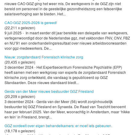
nieuwe CAO GGZ ging het weer mis. De werkgevers in de GGZ zijn niet
bereid om personeel in de geestelijke gezondheidszorg een fatsoenlijke
salarisverhoging aan te bieden. Het...
CAO GGZ 2025-2026 is gereed!
(22,211 x gelezen)
9 juli 2025 - In maart eerder dit jaar bereikte een delegatie van werkgevers,
vertegenwoordigd door de Nederlandse ggz, met vakbonden FNV, CNV, FBZ
en NU’91 een onderhandelingsresultaat over nieuwe arbeidsvoorwaarden
voor ggz-medewerkers. De...
Nieuw: zorgstandaard Forensisch klinische zorg
(20,435 x gelezen)
3 december 2024 - Het Expertisecentrum Forensische Psychiatrie (EFP)
heeft samen met een werkgroep van experts de zorgstandaard Forensisch
klinische zorg ontwikkeld, die vandaag is gepubliceerd op GGZ
Standaarden. Deze nieuwe standaard biedt...
Gerda van der Meer nieuwe bestuurder GGZ Friesland
(20,209 x gelezen)
3 december 2024 - Gerda van der Meer (56) wordt zorginhoudelijk
bestuurder bij GGZ Friesland en Synaeda. De Raad van Toezicht benoemt
haar per februari 2025. Van der Meer, woonachtig in Amsterdam, maar ‘hikke
en tein’ in Friesland, brengt...
GGZ oordeelt over eigen behandelkamers: er moet iets gebeuren.
(18,178 x gelezen)