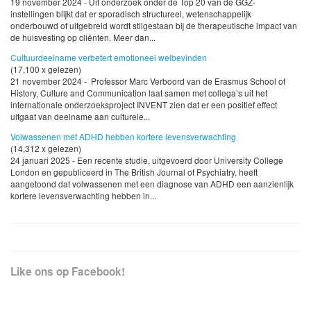
19 november 2024 - Uit onderzoek onder de Top 20 van de GGZ-
instellingen blijkt dat er sporadisch structureel, wetenschappelijk
onderbouwd of uitgebreid wordt stilgestaan bij de therapeutische impact van
de huisvesting op cliënten. Meer dan...
Cultuurdeelname verbetert emotioneel welbevinden
(17,100 x gelezen)
21 november 2024 - Professor Marc Verboord van de Erasmus School of
History, Culture and Communication laat samen met collega’s uit het
internationale onderzoeksproject INVENT zien dat er een positief effect
uitgaat van deelname aan culturele...
Volwassenen met ADHD hebben kortere levensverwachting
(14,312 x gelezen)
24 januari 2025 - Een recente studie, uitgevoerd door University College
London en gepubliceerd in The British Journal of Psychiatry, heeft
aangetoond dat volwassenen met een diagnose van ADHD een aanzienlijk
kortere levensverwachting hebben in...
Like ons op Facebook!