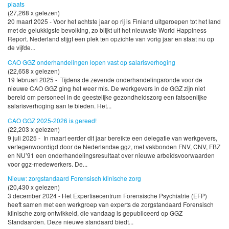
plaats
(27,268 x gelezen)
20 maart 2025 - Voor het achtste jaar op rij is Finland uitgeroepen tot het land
met de gelukkigste bevolking, zo blijkt uit het nieuwste World Happiness
Report. Nederland stijgt een plek ten opzichte van vorig jaar en staat nu op
de vijfde...
CAO GGZ onderhandelingen lopen vast op salarisverhoging
(22,658 x gelezen)
19 februari 2025 - Tijdens de zevende onderhandelingsronde voor de
nieuwe CAO GGZ ging het weer mis. De werkgevers in de GGZ zijn niet
bereid om personeel in de geestelijke gezondheidszorg een fatsoenlijke
salarisverhoging aan te bieden. Het...
CAO GGZ 2025-2026 is gereed!
(22,203 x gelezen)
9 juli 2025 - In maart eerder dit jaar bereikte een delegatie van werkgevers,
vertegenwoordigd door de Nederlandse ggz, met vakbonden FNV, CNV, FBZ
en NU’91 een onderhandelingsresultaat over nieuwe arbeidsvoorwaarden
voor ggz-medewerkers. De...
Nieuw: zorgstandaard Forensisch klinische zorg
(20,430 x gelezen)
3 december 2024 - Het Expertisecentrum Forensische Psychiatrie (EFP)
heeft samen met een werkgroep van experts de zorgstandaard Forensisch
klinische zorg ontwikkeld, die vandaag is gepubliceerd op GGZ
Standaarden. Deze nieuwe standaard biedt...