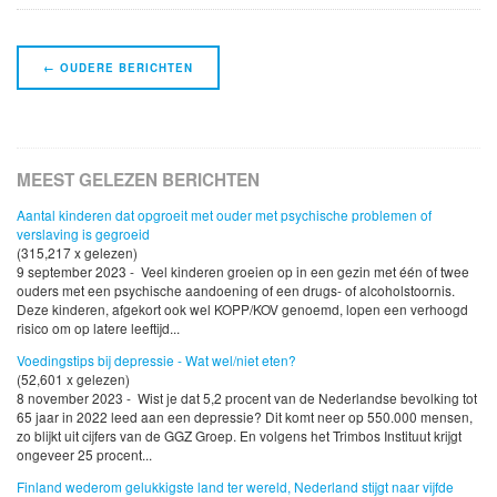
Navigatie
←
OUDERE BERICHTEN
Berichten
MEEST GELEZEN BERICHTEN
Aantal kinderen dat opgroeit met ouder met psychische problemen of
verslaving is gegroeid
(315,217 x gelezen)
9 september 2023 - Veel kinderen groeien op in een gezin met één of twee
ouders met een psychische aandoening of een drugs- of alcoholstoornis.
Deze kinderen, afgekort ook wel KOPP/KOV genoemd, lopen een verhoogd
risico om op latere leeftijd...
Voedingstips bij depressie - Wat wel/niet eten?
(52,601 x gelezen)
8 november 2023 - Wist je dat 5,2 procent van de Nederlandse bevolking tot
65 jaar in 2022 leed aan een depressie? Dit komt neer op 550.000 mensen,
zo blijkt uit cijfers van de GGZ Groep. En volgens het Trimbos Instituut krijgt
ongeveer 25 procent...
Finland wederom gelukkigste land ter wereld, Nederland stijgt naar vijfde