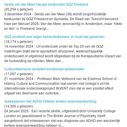
Gerda van der Meer nieuwe bestuurder GGZ Friesland
(20,204 x gelezen)
3 december 2024 - Gerda van der Meer (56) wordt zorginhoudelijk
bestuurder bij GGZ Friesland en Synaeda. De Raad van Toezicht benoemt
haar per februari 2025. Van der Meer, woonachtig in Amsterdam, maar ‘hikke
en tein’ in Friesland, brengt...
GGZ oordeelt over eigen behandelkamers: er moet iets gebeuren.
(18,174 x gelezen)
19 november 2024 - Uit onderzoek onder de Top 20 van de GGZ-
instellingen blijkt dat er sporadisch structureel, wetenschappelijk
onderbouwd of uitgebreid wordt stilgestaan bij de therapeutische impact van
de huisvesting op cliënten. Meer dan...
Cultuurdeelname verbetert emotioneel welbevinden
(17,097 x gelezen)
21 november 2024 - Professor Marc Verboord van de Erasmus School of
History, Culture and Communication laat samen met collega’s uit het
internationale onderzoeksproject INVENT zien dat er een positief effect
uitgaat van deelname aan culturele...
Volwassenen met ADHD hebben kortere levensverwachting
(14,300 x gelezen)
24 januari 2025 - Een recente studie, uitgevoerd door University College
London en gepubliceerd in The British Journal of Psychiatry, heeft
aangetoond dat volwassenen met een diagnose van ADHD een aanzienlijk
kortere levensverwachting hebben in...