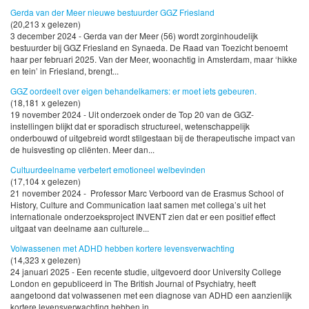
Gerda van der Meer nieuwe bestuurder GGZ Friesland
(20,213 x gelezen)
3 december 2024 - Gerda van der Meer (56) wordt zorginhoudelijk
bestuurder bij GGZ Friesland en Synaeda. De Raad van Toezicht benoemt
haar per februari 2025. Van der Meer, woonachtig in Amsterdam, maar ‘hikke
en tein’ in Friesland, brengt...
GGZ oordeelt over eigen behandelkamers: er moet iets gebeuren.
(18,181 x gelezen)
19 november 2024 - Uit onderzoek onder de Top 20 van de GGZ-
instellingen blijkt dat er sporadisch structureel, wetenschappelijk
onderbouwd of uitgebreid wordt stilgestaan bij de therapeutische impact van
de huisvesting op cliënten. Meer dan...
Cultuurdeelname verbetert emotioneel welbevinden
(17,104 x gelezen)
21 november 2024 - Professor Marc Verboord van de Erasmus School of
History, Culture and Communication laat samen met collega’s uit het
internationale onderzoeksproject INVENT zien dat er een positief effect
uitgaat van deelname aan culturele...
Volwassenen met ADHD hebben kortere levensverwachting
(14,323 x gelezen)
24 januari 2025 - Een recente studie, uitgevoerd door University College
London en gepubliceerd in The British Journal of Psychiatry, heeft
aangetoond dat volwassenen met een diagnose van ADHD een aanzienlijk
kortere levensverwachting hebben in...