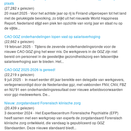
plaats
(27,282 x gelezen)
20 maart 2025 - Voor het achtste jaar op rij is Finland uitgeroepen tot het land
met de gelukkigste bevolking, zo blijkt uit het nieuwste World Happiness
Report. Nederland stijgt een plek ten opzichte van vorig jaar en staat nu op
de vijfde...
CAO GGZ onderhandelingen lopen vast op salarisverhoging
(22,662 x gelezen)
19 februari 2025 - Tijdens de zevende onderhandelingsronde voor de
nieuwe CAO GGZ ging het weer mis. De werkgevers in de GGZ zijn niet
bereid om personeel in de geestelijke gezondheidszorg een fatsoenlijke
salarisverhoging aan te bieden. Het...
CAO GGZ 2025-2026 is gereed!
(22,219 x gelezen)
9 juli 2025 - In maart eerder dit jaar bereikte een delegatie van werkgevers,
vertegenwoordigd door de Nederlandse ggz, met vakbonden FNV, CNV, FBZ
en NU’91 een onderhandelingsresultaat over nieuwe arbeidsvoorwaarden
voor ggz-medewerkers. De...
Nieuw: zorgstandaard Forensisch klinische zorg
(20,439 x gelezen)
3 december 2024 - Het Expertisecentrum Forensische Psychiatrie (EFP)
heeft samen met een werkgroep van experts de zorgstandaard Forensisch
klinische zorg ontwikkeld, die vandaag is gepubliceerd op GGZ
Standaarden. Deze nieuwe standaard biedt...