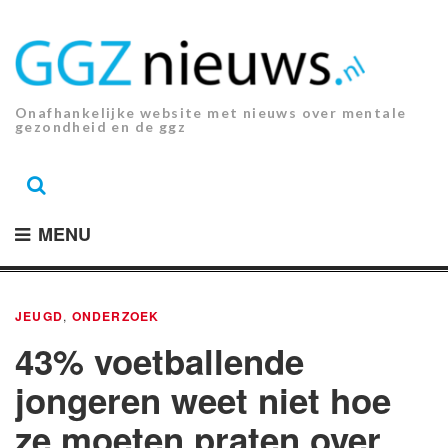
Ga
naar
de
inhoud.
Onafhankelijke website met nieuws over mentale
gezondheid en de ggz
MENU
JEUGD
,
ONDERZOEK
43% voetballende
jongeren weet niet hoe
ze moeten praten over