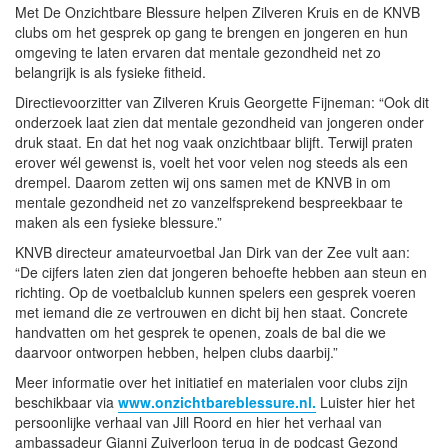
Met De Onzichtbare Blessure helpen Zilveren Kruis en de KNVB
clubs om het gesprek op gang te brengen en jongeren en hun
omgeving te laten ervaren dat mentale gezondheid net zo
belangrijk is als fysieke fitheid.
Directievoorzitter van Zilveren Kruis Georgette Fijneman: “Ook dit
onderzoek laat zien dat mentale gezondheid van jongeren onder
druk staat. En dat het nog vaak onzichtbaar blijft. Terwijl praten
erover wél gewenst is, voelt het voor velen nog steeds als een
drempel. Daarom zetten wij ons samen met de KNVB in om
mentale gezondheid net zo vanzelfsprekend bespreekbaar te
maken als een fysieke blessure.”
KNVB directeur amateurvoetbal Jan Dirk van der Zee vult aan:
“De cijfers laten zien dat jongeren behoefte hebben aan steun en
richting. Op de voetbalclub kunnen spelers een gesprek voeren
met iemand die ze vertrouwen en dicht bij hen staat. Concrete
handvatten om het gesprek te openen, zoals de bal die we
daarvoor ontworpen hebben, helpen clubs daarbij.”
Meer informatie over het initiatief en materialen voor clubs zijn
beschikbaar via
www.onzichtbareblessure.nl.
Luister hier het
persoonlijke verhaal van Jill Roord en hier het verhaal van
ambassadeur Gianni Zuiverloon terug in de podcast Gezond