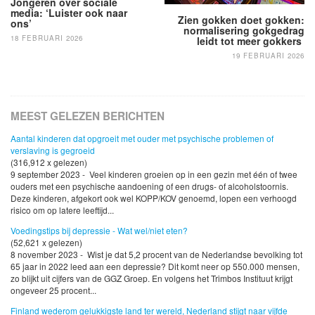
Jongeren over sociale
media: ‘Luister ook naar
Zien gokken doet gokken:
ons’
normalisering gokgedrag
18 FEBRUARI 2026
leidt tot meer gokkers
19 FEBRUARI 2026
MEEST GELEZEN BERICHTEN
Aantal kinderen dat opgroeit met ouder met psychische problemen of
verslaving is gegroeid
(316,912 x gelezen)
9 september 2023 - Veel kinderen groeien op in een gezin met één of twee
ouders met een psychische aandoening of een drugs- of alcoholstoornis.
Deze kinderen, afgekort ook wel KOPP/KOV genoemd, lopen een verhoogd
risico om op latere leeftijd...
Voedingstips bij depressie - Wat wel/niet eten?
(52,621 x gelezen)
8 november 2023 - Wist je dat 5,2 procent van de Nederlandse bevolking tot
65 jaar in 2022 leed aan een depressie? Dit komt neer op 550.000 mensen,
zo blijkt uit cijfers van de GGZ Groep. En volgens het Trimbos Instituut krijgt
ongeveer 25 procent...
Finland wederom gelukkigste land ter wereld, Nederland stijgt naar vijfde