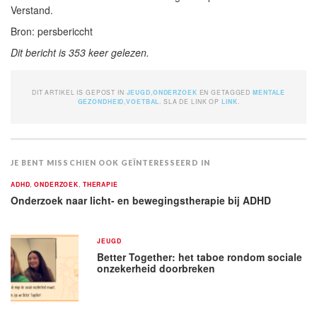
Verstand.
Bron: persbericcht
Dit bericht is 353 keer gelezen.
DIT ARTIKEL IS GEPOST IN
JEUGD
,
ONDERZOEK
EN GETAGGED
MENTALE
GEZONDHEID
,
VOETBAL
. SLA DE LINK OP
LINK
.
JE BENT MISSCHIEN OOK GEÏNTERESSEERD IN
ADHD
,
ONDERZOEK
,
THERAPIE
Onderzoek naar licht- en bewegingstherapie bij ADHD
JEUGD
Better Together: het taboe rondom sociale
onzekerheid doorbreken