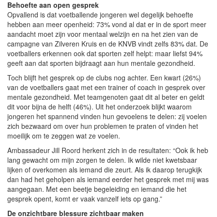
Behoefte aan open gesprek
Opvallend is dat voetballende jongeren wel degelijk behoefte
hebben aan meer openheid: 73% vond al dat er in de sport meer
aandacht moet zijn voor mentaal welzijn en na het zien van de
campagne van Zilveren Kruis en de KNVB vindt zelfs 83% dat. De
voetballers erkennen ook dat sporten zelf helpt: maar liefst 94%
geeft aan dat sporten bijdraagt aan hun mentale gezondheid.
Toch blijft het gesprek op de clubs nog achter. Een kwart (26%)
van de voetballers gaat met een trainer of coach in gesprek over
mentale gezondheid. Met teamgenoten gaat dit al beter en geldt
dit voor bijna de helft (46%). Uit het onderzoek blijkt waarom
jongeren het spannend vinden hun gevoelens te delen: zij voelen
zich bezwaard om over hun problemen te praten of vinden het
moeilijk om te zeggen wat ze voelen.
Ambassadeur Jill Roord herkent zich in de resultaten: “Ook ik heb
lang gewacht om mijn zorgen te delen. Ik wilde niet kwetsbaar
lijken of overkomen als iemand die zeurt. Als ik daarop terugkijk
dan had het geholpen als iemand eerder het gesprek met mij was
aangegaan. Met een beetje begeleiding en iemand die het
gesprek opent, komt er vaak vanzelf iets op gang.”
De onzichtbare blessure zichtbaar maken