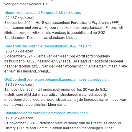
voor ggz-medewerkers. De...
Nieuw: zorgstandaard Forensisch klinische zorg
(20,437 x gelezen)
3 december 2024 - Het Expertisecentrum Forensische Psychiatrie (EFP)
heeft samen met een werkgroep van experts de zorgstandaard Forensisch
klinische zorg ontwikkeld, die vandaag is gepubliceerd op GGZ
Standaarden. Deze nieuwe standaard biedt...
Gerda van der Meer nieuwe bestuurder GGZ Friesland
(20,210 x gelezen)
3 december 2024 - Gerda van der Meer (56) wordt zorginhoudelijk
bestuurder bij GGZ Friesland en Synaeda. De Raad van Toezicht benoemt
haar per februari 2025. Van der Meer, woonachtig in Amsterdam, maar ‘hikke
en tein’ in Friesland, brengt...
GGZ oordeelt over eigen behandelkamers: er moet iets gebeuren.
(18,179 x gelezen)
19 november 2024 - Uit onderzoek onder de Top 20 van de GGZ-
instellingen blijkt dat er sporadisch structureel, wetenschappelijk
onderbouwd of uitgebreid wordt stilgestaan bij de therapeutische impact van
de huisvesting op cliënten. Meer dan...
Cultuurdeelname verbetert emotioneel welbevinden
(17,102 x gelezen)
21 november 2024 - Professor Marc Verboord van de Erasmus School of
History, Culture and Communication laat samen met collega’s uit het