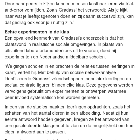
Door naar peers te kijken kunnen mensen kostbaar leren via trial-
and-error vermijden. Zoals Gradassi het verwoordt: ‘Als je kijkt
naar wat je leeftijdsgenoten doen en zij daarin succesvol zijn, kan
dat gedrag ook voor jou nuttig zijn.’
Echte experimenten in de klas
Een opvallend kenmerk van Gradassi’s onderzoek is dat het
plaatsvond in realistische sociale omgevingen. In plaats van
uitsluitend laboratoriumonderzoek uit te voeren, deed hij
experimenten op Nederlandse middelbare scholen.
‘We gingen scholen in en brachten de relaties tussen leerlingen in
kaart,’ vertelt hij. Met behulp van sociale netwerkanalyse
identificeerde Gradassi vriendschappen, populaire leerlingen en
sociaal centrale figuren binnen elke klas. Deze gegevens werden
vervolgens gebruikt om experimenten te ontwerpen waarmee
peer-invloed systematisch kon worden gemeten.
In een van de studies maakten leerlingen opdrachten, zoals het
schatten van het aantal dieren in een afbeelding. Nadat zij hun
eerste antwoord hadden gegeven, kregen ze het antwoord van
een geselecteerde klasgenoot te zien en de mogelijkheid om hun
eigen antwoord aan te passen.