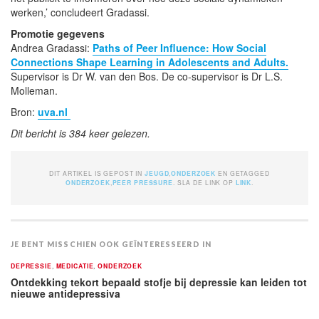
werken,’ concludeert Gradassi.
Promotie gegevens
Andrea Gradassi:
Paths of Peer Influence: How Social
Connections Shape Learning in Adolescents and Adults.
Supervisor is Dr W. van den Bos. De co-supervisor is Dr L.S.
Molleman.
Bron:
uva.nl
Dit bericht is 384 keer gelezen.
DIT ARTIKEL IS GEPOST IN
JEUGD
,
ONDERZOEK
EN GETAGGED
ONDERZOEK
,
PEER PRESSURE
. SLA DE LINK OP
LINK
.
JE BENT MISSCHIEN OOK GEÏNTERESSEERD IN
DEPRESSIE
,
MEDICATIE
,
ONDERZOEK
Ontdekking tekort bepaald stofje bij depressie kan leiden tot
nieuwe antidepressiva