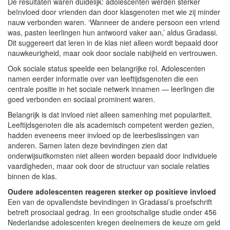
De resultaten waren duidelijk: adolescenten werden sterker
beïnvloed door vrienden dan door klasgenoten met wie zij minder
nauw verbonden waren. ‘Wanneer de andere persoon een vriend
was, pasten leerlingen hun antwoord vaker aan,’ aldus Gradassi.
Dit suggereert dat leren in de klas niet alleen wordt bepaald door
nauwkeurigheid, maar ook door sociale nabijheid en vertrouwen.
Ook sociale status speelde een belangrijke rol. Adolescenten
namen eerder informatie over van leeftijdsgenoten die een
centrale positie in het sociale netwerk innamen — leerlingen die
goed verbonden en sociaal prominent waren.
Belangrijk is dat invloed niet alleen samenhing met populariteit.
Leeftijdsgenoten die als academisch competent werden gezien,
hadden eveneens meer invloed op de leerbeslissingen van
anderen. Samen laten deze bevindingen zien dat
onderwijsuitkomsten niet alleen worden bepaald door individuele
vaardigheden, maar ook door de structuur van sociale relaties
binnen de klas.
Oudere adolescenten reageren sterker op positieve invloed
Een van de opvallendste bevindingen in Gradassi’s proefschrift
betreft prosociaal gedrag. In een grootschalige studie onder 456
Nederlandse adolescenten kregen deelnemers de keuze om geld