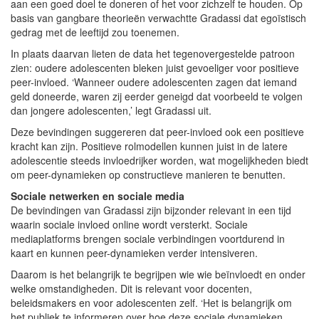
aan een goed doel te doneren of het voor zichzelf te houden. Op
basis van gangbare theorieën verwachtte Gradassi dat egoïstisch
gedrag met de leeftijd zou toenemen.
In plaats daarvan lieten de data het tegenovergestelde patroon
zien: oudere adolescenten bleken juist gevoeliger voor positieve
peer-invloed. ‘Wanneer oudere adolescenten zagen dat iemand
geld doneerde, waren zij eerder geneigd dat voorbeeld te volgen
dan jongere adolescenten,’ legt Gradassi uit.
Deze bevindingen suggereren dat peer-invloed ook een positieve
kracht kan zijn. Positieve rolmodellen kunnen juist in de latere
adolescentie steeds invloedrijker worden, wat mogelijkheden biedt
om peer-dynamieken op constructieve manieren te benutten.
Sociale netwerken en sociale media
De bevindingen van Gradassi zijn bijzonder relevant in een tijd
waarin sociale invloed online wordt versterkt. Sociale
mediaplatforms brengen sociale verbindingen voortdurend in
kaart en kunnen peer-dynamieken verder intensiveren.
Daarom is het belangrijk te begrijpen wie wie beïnvloedt en onder
welke omstandigheden. Dit is relevant voor docenten,
beleidsmakers en voor adolescenten zelf. ‘Het is belangrijk om
het publiek te informeren over hoe deze sociale dynamieken