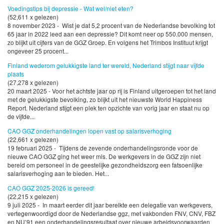
Voedingstips bij depressie - Wat wel/niet eten?
(52,611 x gelezen)
8 november 2023 - Wist je dat 5,2 procent van de Nederlandse bevolking tot
65 jaar in 2022 leed aan een depressie? Dit komt neer op 550.000 mensen,
zo blijkt uit cijfers van de GGZ Groep. En volgens het Trimbos Instituut krijgt
ongeveer 25 procent...
Finland wederom gelukkigste land ter wereld, Nederland stijgt naar vijfde
plaats
(27,278 x gelezen)
20 maart 2025 - Voor het achtste jaar op rij is Finland uitgeroepen tot het land
met de gelukkigste bevolking, zo blijkt uit het nieuwste World Happiness
Report. Nederland stijgt een plek ten opzichte van vorig jaar en staat nu op
de vijfde...
CAO GGZ onderhandelingen lopen vast op salarisverhoging
(22,661 x gelezen)
19 februari 2025 - Tijdens de zevende onderhandelingsronde voor de
nieuwe CAO GGZ ging het weer mis. De werkgevers in de GGZ zijn niet
bereid om personeel in de geestelijke gezondheidszorg een fatsoenlijke
salarisverhoging aan te bieden. Het...
CAO GGZ 2025-2026 is gereed!
(22,215 x gelezen)
9 juli 2025 - In maart eerder dit jaar bereikte een delegatie van werkgevers,
vertegenwoordigd door de Nederlandse ggz, met vakbonden FNV, CNV, FBZ
en NU’91 een onderhandelingsresultaat over nieuwe arbeidsvoorwaarden