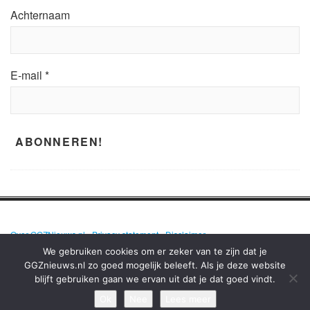
Achternaam
E-mail
*
Over GGZNieuws.nl
•
Privacy statement
•
Disclaimer
We gebruiken cookies om er zeker van te zijn dat je
GGZnieuws.nl zo goed mogelijk beleeft. Als je deze website
blijft gebruiken gaan we ervan uit dat je dat goed vindt.
GGZNIEUWS.NL – ELKE DAG HET NIEUWS OVER MENTALE GEZONDHEID
EN DE GGZ OP EEN RIJ!
Ok
Nee
Lees meer
TERUG NAAR BOVEN