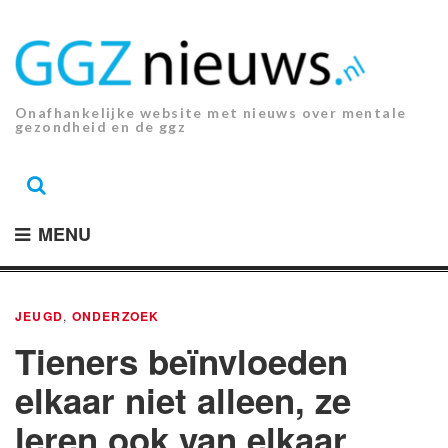
Ga
naar
de
inhoud.
Onafhankelijke website met nieuws over mentale
gezondheid en de ggz
MENU
JEUGD
,
ONDERZOEK
Tieners beïnvloeden
elkaar niet alleen, ze
leren ook van elkaar