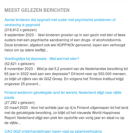
MEEST GELEZEN BERICHTEN
Aantal kinderen dat opgroeit met ouder met psychische problemen of
verslaving is gegroeid
(316,912 x gelezen)
9 september 2023 - Veel kinderen groeien op in een gezin met één of twee
ouders met een psychische aandoening of een drugs- of alcoholstoornis.
Deze kinderen, afgekort ook wel KOPP/KOV genoemd, lopen een verhoogd
risico om op latere leeftijd...
Voedingstips bij depressie - Wat wel/niet eten?
(52,621 x gelezen)
8 november 2023 - Wist je dat 5,2 procent van de Nederlandse bevolking tot
65 jaar in 2022 leed aan een depressie? Dit komt neer op 550.000 mensen,
zo blijkt uit cijfers van de GGZ Groep. En volgens het Trimbos Instituut krijgt
ongeveer 25 procent...
Finland wederom gelukkigste land ter wereld, Nederland stijgt naar vijfde
plaats
(27,282 x gelezen)
20 maart 2025 - Voor het achtste jaar op rij is Finland uitgeroepen tot het land
met de gelukkigste bevolking, zo blijkt uit het nieuwste World Happiness
Report. Nederland stijgt een plek ten opzichte van vorig jaar en staat nu op
de vijfde...
CAO GGZ onderhandelingen lopen vast op salarisverhoging