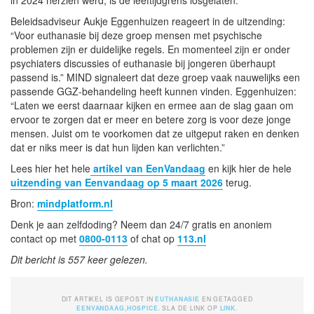
Beleidsadviseur Aukje Eggenhuizen reageert in de uitzending:
“Voor euthanasie bij deze groep mensen met psychische
problemen zijn er duidelijke regels. En momenteel zijn er onder
psychiaters discussies of euthanasie bij jongeren überhaupt
passend is.” MIND signaleert dat deze groep vaak nauwelijks een
passende GGZ-behandeling heeft kunnen vinden. Eggenhuizen:
“Laten we eerst daarnaar kijken en ermee aan de slag gaan om
ervoor te zorgen dat er meer en betere zorg is voor deze jonge
mensen. Juist om te voorkomen dat ze uitgeput raken en denken
dat er niks meer is dat hun lijden kan verlichten.”
Lees hier het hele
artikel van EenVandaag
en kijk hier de hele
uitzending van Eenvandaag op 5 maart 2026
terug.
Bron:
mindplatform.nl
Denk je aan zelfdoding? Neem dan 24/7 gratis en anoniem
contact op met
0800-0113
of chat op
113.nl
Dit bericht is 557 keer gelezen.
DIT ARTIKEL IS GEPOST IN
EUTHANASIE
EN GETAGGED
EENVANDAAG
,
HOSPICE
. SLA DE LINK OP
LINK
.