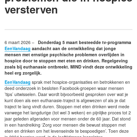
versterven
6 maart 2026 –
Donderdag 5 maart besteedde tv-programma
EenVandaag
aandacht aan de ontwikkeling dat jonge
mensen met ernstige psychische problemen overlijden in
hospice door te stoppen met eten en drinken. Regelgeving
zoals bij euthanasie ontbreekt. MIND vindt deze ontwikkeling
heel erg zorgelijk.
EenVandaag
sprak met hospice-organisaties en betrokkenen en
deed onderzoek in besloten Facebook-groepen waar mensen
’tips’ uitwisselen. Daar wordt bijvoorbeeld gesproken over wat je
kunt doen als een euthanasie-traject is afgewezen of als je dat
traject te lang vindt duren. Stoppen met eten drinken werd mede
vanwege het langdurige (tot wel 3 weken) en pijnlijke proces tot 2
jaar geleden afgeraden voor mensen onder de 60 jaar. Dat stond
in een handreiking ‘Zorg voor mensen die bewust stoppen met
eten en drinken om het levenseinde te bespoedigen’. Toen deze
in 2024 herzien werd, is de leeftijdgrens losgelaten.