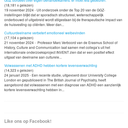
GGZ oordeelt over eigen behandelkamers: er moet iets gebeuren.
(18,181 x gelezen)
19 november 2024 - Uit onderzoek onder de Top 20 van de GGZ-
instellingen blijkt dat er sporadisch structureel, wetenschappelijk
onderbouwd of uitgebreid wordt stilgestaan bij de therapeutische impact van
de huisvesting op cliënten. Meer dan...
Cultuurdeelname verbetert emotioneel welbevinden
(17,104 x gelezen)
21 november 2024 - Professor Marc Verboord van de Erasmus School of
History, Culture and Communication laat samen met collega’s uit het
internationale onderzoeksproject INVENT zien dat er een positief effect
uitgaat van deelname aan culturele...
Volwassenen met ADHD hebben kortere levensverwachting
(14,323 x gelezen)
24 januari 2025 - Een recente studie, uitgevoerd door University College
London en gepubliceerd in The British Journal of Psychiatry, heeft
aangetoond dat volwassenen met een diagnose van ADHD een aanzienlijk
kortere levensverwachting hebben in...
Like ons op Facebook!