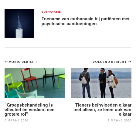
EUTHANASIE
Toename van euthanasie bij patiënten met
psychische aandoeningen
Bericht
VORIG BERICHT
VOLGEND BERICHT
navigatie
“Groepsbehandeling is
Tieners beïnvloeden elkaar
effectief én verdient een
niet alleen, ze leren ook van
grotere rol”
elkaar
6 MAART 2026
7 MAART 2026