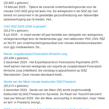
(22,662 x gelezen)
19 februari 2025 - Tijdens de zevende onderhandelingsronde voor de
nieuwe CAO GGZ ging het weer mis. De werkgevers in de GGZ zijn niet
bereid om personeel in de geestelijke gezondheidszorg een fatsoenlijke
salarisverhoging aan te bieden. Het...
CAO GGZ 2025-2026 is gereed!
(22,219 x gelezen)
9 juli 2025 - In maart eerder dit jaar bereikte een delegatie van werkgevers,
vertegenwoordigd door de Nederlandse ggz, met vakbonden FNV, CNV, FBZ
en NU’91 een onderhandelingsresultaat over nieuwe arbeidsvoorwaarden
voor ggz-medewerkers. De...
Nieuw: zorgstandaard Forensisch klinische zorg
(20,438 x gelezen)
3 december 2024 - Het Expertisecentrum Forensische Psychiatrie (EFP)
heeft samen met een werkgroep van experts de zorgstandaard Forensisch
klinische zorg ontwikkeld, die vandaag is gepubliceerd op GGZ
Standaarden. Deze nieuwe standaard biedt...
Gerda van der Meer nieuwe bestuurder GGZ Friesland
(20,213 x gelezen)
3 december 2024 - Gerda van der Meer (56) wordt zorginhoudelijk
bestuurder bij GGZ Friesland en Synaeda. De Raad van Toezicht benoemt
haar per februari 2025. Van der Meer, woonachtig in Amsterdam, maar ‘hikke
en tein’ in Friesland, brengt...