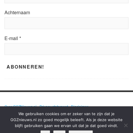
Achternaam
E-mail
*
Over GGZNieuws.nl
•
Privacy statement
•
Disclaimer
We gebruiken cookies om er zeker van te zijn dat je
GGZnieuws.nl zo goed mogelijk beleeft. Als je deze website
blijft gebruiken gaan we ervan uit dat je dat goed vindt.
GGZNIEUWS.NL – ELKE DAG HET NIEUWS OVER MENTALE GEZONDHEID
EN DE GGZ OP EEN RIJ!