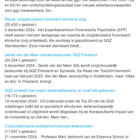
en NU’91 een onderhandelingsresultaat over nieuwe arbeidsvoorwaarden
voor ggz-medewerkers. De...
Nieuw: zorgstandaard Forensisch klinische zorg
(20,430 x gelezen)
3 december 2024 - Het Expertisecentrum Forensische Psychiatrie (EFP)
heeft samen met een werkgroep van experts de zorgstandaard Forensisch
klinische zorg ontwikkeld, die vandaag is gepubliceerd op GGZ
Standaarden. Deze nieuwe standaard biedt...
Gerda van der Meer nieuwe bestuurder GGZ Friesland
(20,204 x gelezen)
3 december 2024 - Gerda van der Meer (56) wordt zorginhoudelijk
bestuurder bij GGZ Friesland en Synaeda. De Raad van Toezicht benoemt
haar per februari 2025. Van der Meer, woonachtig in Amsterdam, maar ‘hikke
en tein’ in Friesland, brengt...
GGZ oordeelt over eigen behandelkamers: er moet iets gebeuren.
(18,174 x gelezen)
19 november 2024 - Uit onderzoek onder de Top 20 van de GGZ-
instellingen blijkt dat er sporadisch structureel, wetenschappelijk
onderbouwd of uitgebreid wordt stilgestaan bij de therapeutische impact van
de huisvesting op cliënten. Meer dan...
Cultuurdeelname verbetert emotioneel welbevinden
(17,097 x gelezen)
21 november 2024 - Professor Marc Verboord van de Erasmus School of