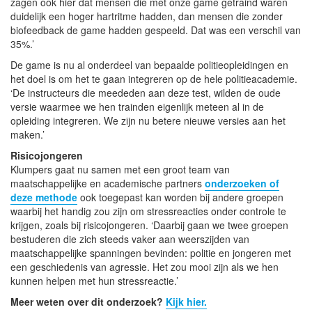
zagen ook hier dat mensen die met onze game getraind waren
duidelijk een hoger hartritme hadden, dan mensen die zonder
biofeedback de game hadden gespeeld. Dat was een verschil van
35%.’
De game is nu al onderdeel van bepaalde politieopleidingen en
het doel is om het te gaan integreren op de hele politieacademie.
‘De instructeurs die meededen aan deze test, wilden de oude
versie waarmee we hen trainden eigenlijk meteen al in de
opleiding integreren. We zijn nu betere nieuwe versies aan het
maken.’
Risicojongeren
Klumpers gaat nu samen met een groot team van
maatschappelijke en academische partners
onderzoeken of
deze methode
ook toegepast kan worden bij andere groepen
waarbij het handig zou zijn om stressreacties onder controle te
krijgen, zoals bij risicojongeren. ‘Daarbij gaan we twee groepen
bestuderen die zich steeds vaker aan weerszijden van
maatschappelijke spanningen bevinden: politie en jongeren met
een geschiedenis van agressie. Het zou mooi zijn als we hen
kunnen helpen met hun stressreactie.’
Meer weten over dit onderzoek?
Kijk hier.