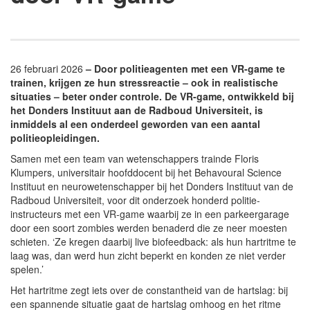
26 februari 2026
– Door politieagenten met een VR-game te
trainen, krijgen ze hun stressreactie – ook in realistische
situaties – beter onder controle. De VR-game, ontwikkeld bij
het Donders Instituut aan de Radboud Universiteit, is
inmiddels al een onderdeel geworden van een aantal
politieopleidingen.
Samen met een team van wetenschappers trainde Floris
Klumpers, universitair hoofddocent bij het Behavoural Science
Instituut en neurowetenschapper bij het Donders Instituut van de
Radboud Universiteit, voor dit onderzoek honderd politie-
instructeurs met een VR-game waarbij ze in een parkeergarage
door een soort zombies werden benaderd die ze neer moesten
schieten. ‘Ze kregen daarbij live biofeedback: als hun hartritme te
laag was, dan werd hun zicht beperkt en konden ze niet verder
spelen.’
Het hartritme zegt iets over de constantheid van de hartslag: bij
een spannende situatie gaat de hartslag omhoog en het ritme