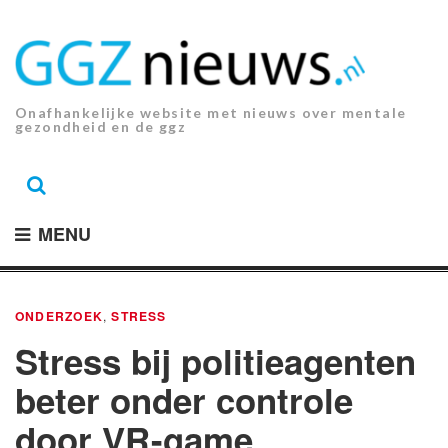
Ga
naar
de
inhoud.
Onafhankelijke website met nieuws over mentale
gezondheid en de ggz
MENU
ONDERZOEK
,
STRESS
Stress bij politieagenten
beter onder controle
door VR-game