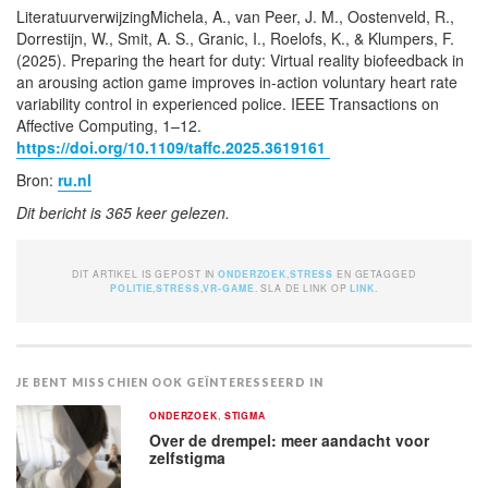
LiteratuurverwijzingMichela, A., van Peer, J. M., Oostenveld, R.,
Dorrestijn, W., Smit, A. S., Granic, I., Roelofs, K., & Klumpers, F.
(2025). Preparing the heart for duty: Virtual reality biofeedback in
an arousing action game improves in-action voluntary heart rate
variability control in experienced police. IEEE Transactions on
Affective Computing, 1–12.
https://doi.org/10.1109/taffc.2025.3619161
Bron:
ru.nl
Dit bericht is 365 keer gelezen.
DIT ARTIKEL IS GEPOST IN
ONDERZOEK
,
STRESS
EN GETAGGED
POLITIE
,
STRESS
,
VR-GAME
. SLA DE LINK OP
LINK
.
JE BENT MISSCHIEN OOK GEÏNTERESSEERD IN
ONDERZOEK
,
STIGMA
Over de drempel: meer aandacht voor
zelfstigma