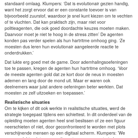
standaard omlaag. Klumpers: ‘Dat is evolutionair gezien handig,
want het zorgt ervoor dat er een constante toevoer is van
bijvoorbeeld zuurstof, waardoor je snel kunt kiezen om te vechten
of te vluchten. Dat kan praktisch zijn, maar niet voor
politieagenten, die ook goed doordachte keuzes moeten maken.
Daarvoor moet je niet te hoog in de stress zitten’ De agenten
konden pas verder spelen als hun hartritme omhoog ging. ‘Ze
moesten dus leren hun evolutionair aangeleerde reactie te
onderdrukken.’
Dat lukte erg goed met de game. Door ademhalingsoefeningen
toe te passen, kregen de agenten hun hartritme omhoog. ‘Voor
de meeste agenten gold dat ze kort door de neus in moesten
ademen en lang door de mond uit. Maar er waren ook
deelnemers waar juist andere oefeningen beter werkten. Dat
moesten ze zelf uitzoeken en toepassen.’
Realistische situaties
Om te kijken of dit ook werkte in realistische situaties, werd de
strategie toegepast tijdens een schiettest. In dit onderdeel van de
opleiding moeten agenten heel snel beslissen of ze een figuur
neerschieten of niet, door geconfronteerd te worden met plots
verschijnende mensen op een digitaal scherm. Klumpers: ’We