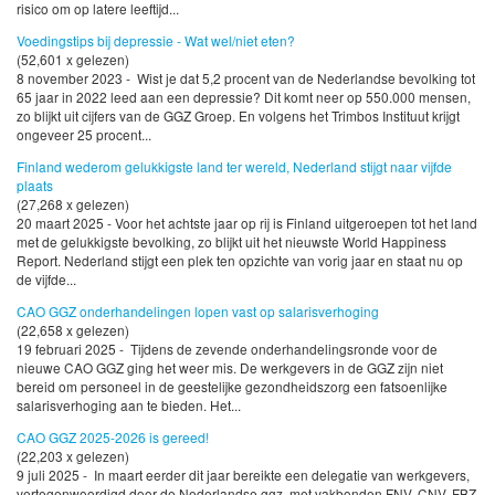
risico om op latere leeftijd...
Voedingstips bij depressie - Wat wel/niet eten?
(52,601 x gelezen)
8 november 2023 - Wist je dat 5,2 procent van de Nederlandse bevolking tot
65 jaar in 2022 leed aan een depressie? Dit komt neer op 550.000 mensen,
zo blijkt uit cijfers van de GGZ Groep. En volgens het Trimbos Instituut krijgt
ongeveer 25 procent...
Finland wederom gelukkigste land ter wereld, Nederland stijgt naar vijfde
plaats
(27,268 x gelezen)
20 maart 2025 - Voor het achtste jaar op rij is Finland uitgeroepen tot het land
met de gelukkigste bevolking, zo blijkt uit het nieuwste World Happiness
Report. Nederland stijgt een plek ten opzichte van vorig jaar en staat nu op
de vijfde...
CAO GGZ onderhandelingen lopen vast op salarisverhoging
(22,658 x gelezen)
19 februari 2025 - Tijdens de zevende onderhandelingsronde voor de
nieuwe CAO GGZ ging het weer mis. De werkgevers in de GGZ zijn niet
bereid om personeel in de geestelijke gezondheidszorg een fatsoenlijke
salarisverhoging aan te bieden. Het...
CAO GGZ 2025-2026 is gereed!
(22,203 x gelezen)
9 juli 2025 - In maart eerder dit jaar bereikte een delegatie van werkgevers,
vertegenwoordigd door de Nederlandse ggz, met vakbonden FNV, CNV, FBZ