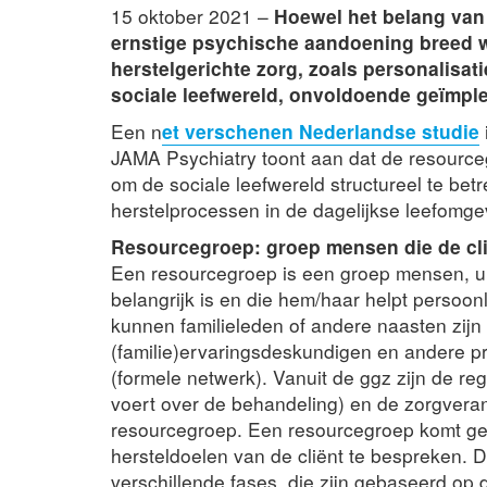
15 oktober 2021 –
Hoewel het belang va
ernstige psychische aandoening breed w
herstelgerichte zorg, zoals personalisat
sociale leefwereld, onvoldoende geïmple
Een n
et verschenen Nederlandse studie
JAMA Psychiatry toont aan dat de resourc
om de sociale leefwereld structureel te be
herstelprocessen in de dagelijkse leefomgev
Resourcegroep: groep mensen die de clië
Een resourcegroep is een groep mensen, uit
belangrijk is en die hem/haar helpt persoonl
kunnen familieleden of andere naasten zijn
(familie)ervaringsdeskundigen en andere p
(formele netwerk). Vanuit de ggz zijn de re
voert over de behandeling) en de zorgveran
resourcegroep. Een resourcegroep komt g
hersteldoelen van de cliënt te bespreken. 
verschillende fases, die zijn gebaseerd op 