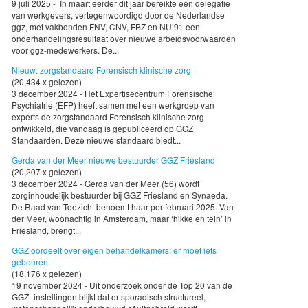
9 juli 2025 - In maart eerder dit jaar bereikte een delegatie
van werkgevers, vertegenwoordigd door de Nederlandse
ggz, met vakbonden FNV, CNV, FBZ en NU’91 een
onderhandelingsresultaat over nieuwe arbeidsvoorwaarden
voor ggz-medewerkers. De...
Nieuw: zorgstandaard Forensisch klinische zorg
(20,434 x gelezen)
3 december 2024 - Het Expertisecentrum Forensische
Psychiatrie (EFP) heeft samen met een werkgroep van
experts de zorgstandaard Forensisch klinische zorg
ontwikkeld, die vandaag is gepubliceerd op GGZ
Standaarden. Deze nieuwe standaard biedt...
Gerda van der Meer nieuwe bestuurder GGZ Friesland
(20,207 x gelezen)
3 december 2024 - Gerda van der Meer (56) wordt
zorginhoudelijk bestuurder bij GGZ Friesland en Synaeda.
De Raad van Toezicht benoemt haar per februari 2025. Van
der Meer, woonachtig in Amsterdam, maar ‘hikke en tein’ in
Friesland, brengt...
GGZ oordeelt over eigen behandelkamers: er moet iets
gebeuren.
(18,176 x gelezen)
19 november 2024 - Uit onderzoek onder de Top 20 van de
GGZ- instellingen blijkt dat er sporadisch structureel,