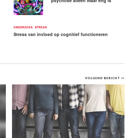
psychose alleen maar eng is
ONDERZOEK
,
STRESS
Stress van invloed op cognitief functioneren
VOLGEND BERICHT