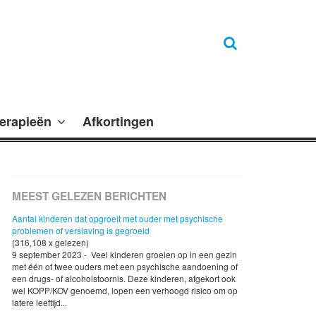
erapieën
Afkortingen
MEEST GELEZEN BERICHTEN
Aantal kinderen dat opgroeit met ouder met psychische
problemen of verslaving is gegroeid
(316,108 x gelezen)
9 september 2023 - Veel kinderen groeien op in een gezin
met één of twee ouders met een psychische aandoening of
een drugs- of alcoholstoornis. Deze kinderen, afgekort ook
wel KOPP/KOV genoemd, lopen een verhoogd risico om op
latere leeftijd...