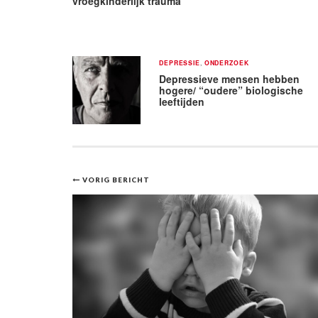
vroegkinderlijk trauma
DEPRESSIE
,
ONDERZOEK
Depressieve mensen hebben
hogere/ “oudere” biologische
leeftijden
Bericht
VORIG BERICHT
navigatie