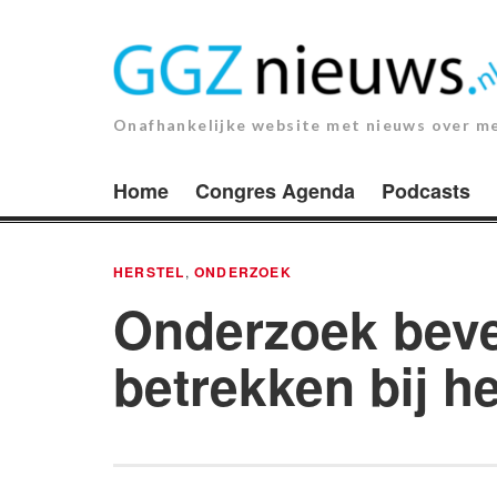
Ga
naar
de
inhoud.
Onafhankelijke website met nieuws over m
Home
Congres Agenda
Podcasts
HERSTEL
,
ONDERZOEK
Onderzoek beve
betrekken bij he