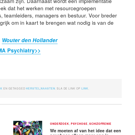
zaam zijn. Daarnaast wordt een implementatie
leek dat het werken met resourcegroepen
s, teamleiders, managers en bestuur. Voor breder
rijk om in kaart te brengen wat nodig is van de
n
Wouter den Hollander
JAMA Psychiatry>>
EK
EN GETAGGED
HERSTEL
,
NAASTEN
. SLA DE LINK OP
LINK
.
ONDERZOEK
,
PSYCHOSE
,
SCHIZOFRENIE
We moeten af van het idee dat een