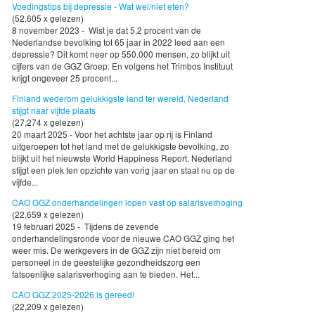
Voedingstips bij depressie - Wat wel/niet eten?
(52,605 x gelezen)
8 november 2023 - Wist je dat 5,2 procent van de
Nederlandse bevolking tot 65 jaar in 2022 leed aan een
depressie? Dit komt neer op 550.000 mensen, zo blijkt uit
cijfers van de GGZ Groep. En volgens het Trimbos Instituut
krijgt ongeveer 25 procent...
Finland wederom gelukkigste land ter wereld, Nederland
stijgt naar vijfde plaats
(27,274 x gelezen)
20 maart 2025 - Voor het achtste jaar op rij is Finland
uitgeroepen tot het land met de gelukkigste bevolking, zo
blijkt uit het nieuwste World Happiness Report. Nederland
stijgt een plek ten opzichte van vorig jaar en staat nu op de
vijfde...
CAO GGZ onderhandelingen lopen vast op salarisverhoging
(22,659 x gelezen)
19 februari 2025 - Tijdens de zevende
onderhandelingsronde voor de nieuwe CAO GGZ ging het
weer mis. De werkgevers in de GGZ zijn niet bereid om
personeel in de geestelijke gezondheidszorg een
fatsoenlijke salarisverhoging aan te bieden. Het...
CAO GGZ 2025-2026 is gereed!
(22,209 x gelezen)