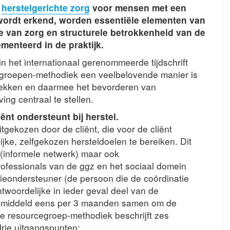
n
herstelgerichte zorg
voor mensen met een
ordt erkend, worden essentiële elementen van
ie van zorg en structurele betrokkenheid van de
menteerd in de praktijk.
in het internationaal gerenommeerde tijdschrift
egroepen-methodiek een veelbelovende manier is
trekken en daarmee het bevorderen van
ing centraal te stellen.
nt ondersteunt bij herstel.
gekozen door de cliënt, die voor de cliënt
ijke, zelfgekozen hersteldoelen te bereiken. Dit
 (informele netwerk) maar ook
rofessionals van de ggz en het sociaal domein
gieondersteuner (de persoon die de coördinatie
twoordelijke in ieder geval deel van de
emiddeld eens per 3 maanden samen om de
De resourcegroep-methodiek beschrijft zes
drie uitgangspunten: