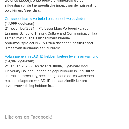
wetenschappelijk onderbouwd of uitgebreid wordt
stilgestaan bij de therapeutische impact van de huisvesting
op cliënten. Meer dan...
Cultuurdeelname verbetert emotioneel welbevinden
(17,099 x gelezen)
21 november 2024 - Professor Marc Verboord van de
Erasmus School of History, Culture and Communication laat
samen met collega’s uit het internationale
onderzoeksproject INVENT zien dat er een positief effect
uitgaat van deelname aan culturele...
Volwassenen met ADHD hebben kortere levensverwachting
(14,304 x gelezen)
24 januari 2025 - Een recente studie, uitgevoerd door
University College London en gepubliceerd in The British
Journal of Psychiatry, heeft aangetoond dat volwassenen
met een diagnose van ADHD een aanzienlijk kortere
levensverwachting hebben in...
Like ons op Facebook!