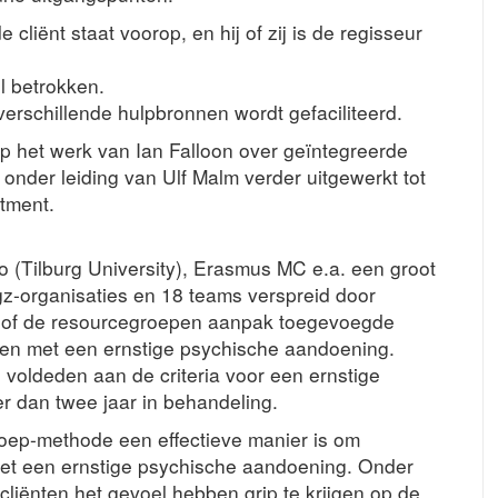
liënt staat voorop, en hij of zij is de regisseur
l betrokken.
rschillende hulpbronnen wordt gefaciliteerd.
 het werk van Ian Falloon over geïntegreerde
 onder leiding van Ulf Malm verder uitgewerkt tot
tment.
o (Tilburg University), Erasmus MC e.a. een groot
gz-organisaties en 18 teams verspreid door
 of de resourcegroepen aanpak toegevoegde
sen met een ernstige psychische aandoening.
voldeden aan de criteria voor een ernstige
r dan twee jaar in behandeling.
oep-methode een effectieve manier is om
et een ernstige psychische aandoening. Onder
iënten het gevoel hebben grip te krijgen op de