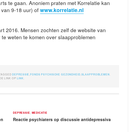
s te gaan. Anoniem praten met Korrelatie kan
 van 9-18 uur) of
www.korrelatie.nl
aart 2016. Mensen zochten zelf de website van
te weten te komen over slaapproblemen
ETAGGED
DEPRESSIE
,
FONDS PSYCHISCHE GEZONDHEID
,
SLAAPPROBLEMEN
.
DE LINK OP
LINK
.
DEPRESSIE
,
MEDICATIE
en
Reactie psychiaters op discussie antidepressiva