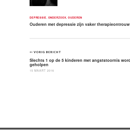
DEPRESSIE
,
ONDERZOEK
,
OUDEREN
Ouderen met depressie zijn vaker therapieontrouw
Bericht
VORIG BERICHT
navigatie
Slechts 1 op de 5 kinderen met angststoornis wor
geholpen
15 MAART 2016