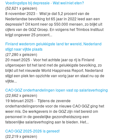
Voedingstips bij depressie - Wat wel/niet eten?
(52,621 x gelezen)
8 november 2023 - Wist je dat 5,2 procent van de
Nederlandse bevolking tot 65 jaar in 2022 leed aan een
depressie? Dit komt neer op 550.000 mensen, zo blijkt uit
cijfers van de GGZ Groep. En volgens het Trimbos Instituut
krijgt ongeveer 25 procent...
Finland wederom gelukkigste land ter wereld, Nederland
stijgt naar vijfde plaats
(27,280 x gelezen)
20 maart 2025 - Voor het achtste jaar op rij is Finland
uitgeroepen tot het land met de gelukkigste bevolking, zo
blijkt uit het nieuwste World Happiness Report. Nederland
stijgt een plek ten opzichte van vorig jaar en staat nu op de
vijfde...
CAO GGZ onderhandelingen lopen vast op salarisverhoging
(22,662 x gelezen)
19 februari 2025 - Tijdens de zevende
onderhandelingsronde voor de nieuwe CAO GGZ ging het
weer mis. De werkgevers in de GGZ zijn niet bereid om
personeel in de geestelijke gezondheidszorg een
fatsoenlijke salarisverhoging aan te bieden. Het...
CAO GGZ 2025-2026 is gereed!
(22,219 x gelezen)