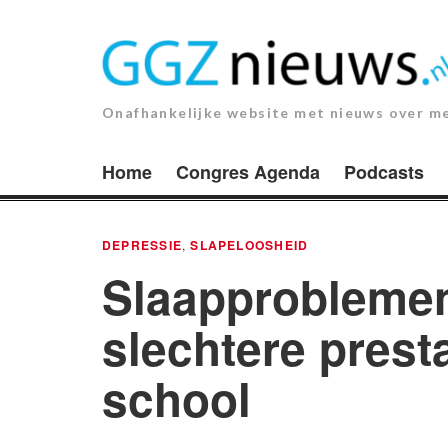
Ga
naar
de
inhoud.
Onafhankelijke website met nieuws over m
Home
Congres Agenda
Podcasts
DEPRESSIE
,
SLAPELOOSHEID
Slaapproblemen
slechtere prest
school