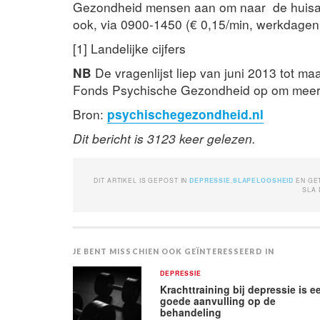
Gezondheid mensen aan om naar de huisart
ook, via 0900-1450 (€ 0,15/min, werkdagen
[1] Landelijke cijfers
NB
De vragenlijst liep van juni 2013 tot m
Fonds Psychische Gezondheid op om meer 
Bron:
psychischegezondheid.nl
Dit bericht is 3123 keer gelezen.
DIT ARTIKEL IS GEPOST IN
DEPRESSIE
,
SLAPELOOSHEID
EN G
SLA 
JE BENT MISSCHIEN OOK GEÏNTERESSEERD IN
DEPRESSIE
Krachttraining bij depressie is e
goede aanvulling op de
behandeling