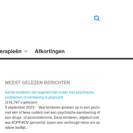
erapieën
Afkortingen
MEEST GELEZEN BERICHTEN
Aantal kinderen dat opgroeit met ouder met psychische
problemen of verslaving is gegroeid
(316,797 x gelezen)
9 september 2023 - Veel kinderen groeien op in een gezin
met één of twee ouders met een psychische aandoening of
een drugs- of alcoholstoornis. Deze kinderen, afgekort ook
wel KOPP/KOV genoemd, lopen een verhoogd risico om op
latere leeftijd...