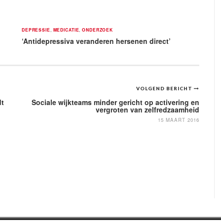
DEPRESSIE
,
MEDICATIE
,
ONDERZOEK
‘Antidepressiva veranderen hersenen direct’
VOLGEND BERICHT
dt
Sociale wijkteams minder gericht op activering en
vergroten van zelfredzaamheid
15 MAART 2016