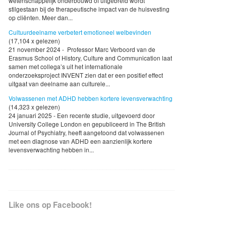
wetenschappelijk onderbouwd of uitgebreid wordt
stilgestaan bij de therapeutische impact van de huisvesting
op cliënten. Meer dan...
Cultuurdeelname verbetert emotioneel welbevinden
(17,104 x gelezen)
21 november 2024 - Professor Marc Verboord van de
Erasmus School of History, Culture and Communication laat
samen met collega’s uit het internationale
onderzoeksproject INVENT zien dat er een positief effect
uitgaat van deelname aan culturele...
Volwassenen met ADHD hebben kortere levensverwachting
(14,323 x gelezen)
24 januari 2025 - Een recente studie, uitgevoerd door
University College London en gepubliceerd in The British
Journal of Psychiatry, heeft aangetoond dat volwassenen
met een diagnose van ADHD een aanzienlijk kortere
levensverwachting hebben in...
Like ons op Facebook!