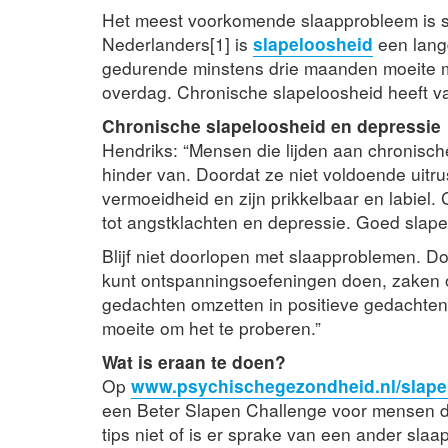
Het meest voorkomende slaapprobleem is s
Nederlanders[1] is
slapeloosheid
een langd
gedurende minstens drie maanden moeite met
overdag. Chronische slapeloosheid heeft va
Chronische slapeloosheid en depressie
Hendriks: “Mensen die lijden aan chronisch
hinder van. Doordat ze niet voldoende uitr
vermoeidheid en zijn prikkelbaar en labiel
tot angstklachten en depressie.
Goed slape
Blijf niet doorlopen met slaapproblemen. Do
kunt ontspanningsoefeningen doen, zaken o
gedachten omzetten in positieve gedachten. 
moeite om het te proberen.”
Wat is eraan te doen?
Op
www.psychischegezondheid.nl/slape
een Beter Slapen Challenge voor mensen d
tips niet of is er sprake van een ander sl