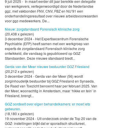
9 juli 2025 - In maart eerder dit jaar bereikte een delegatie
van werkgevers, vertegenwoordigd door de Nederlandse
ggz, met vakbonden FNV, CNV, FBZ en NU’91 een
onderhandelingsresultaat over nieuwe arbeidsvoorwaarden
voor ggz-medewerkers. De...
Nieuw: zorgstandaard Forensisch klinische zorg
(20,438 x gelezen)
3 december 2024 - Het Expertisecentrum Forensische
Psychiatrie (EFP) heeft samen met een werkgroep van
experts de zorgstandaard Forensisch klinische zorg
ontwikkeld, die vandaag is gepubliceerd op GGZ
Standaarden. Deze nieuwe standaard biedt...
Gerda van der Meer nieuwe bestuurder GGZ Friesland
(20,212 x gelezen)
3 december 2024 - Gerda van der Meer (56) wordt
zorginhoudelijk bestuurder bij GGZ Friesland en Synaeda.
De Raad van Toezicht benoemt haar per februari 2025. Van
der Meer, woonachtig in Amsterdam, maar ‘hikke en tein’ in
Friesland, brengt...
GGZ oordeelt over eigen behandelkamers: er moet iets
gebeuren.
(18,180 x gelezen)
19 november 2024 - Uit onderzoek onder de Top 20 van de
GGZ- instellingen blijkt dat er sporadisch structureel,