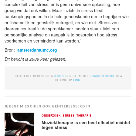
complexiteit van stress: er is geen universele oplossing, hoe
graag we dat ook willen. Maar inzicht in stress biedt
aanknopingspunten in de hele geneeskunde om te begrijpen wie
er lichamelijk en geestelijk ontregelt, en wie niet. Stress zou
daarom centraal in de spreekkamer moeten staan. Met een
persoonlijke analyse en aanpak is te bespreken hoe stress
voorkomen en verminderd kan worden.”
Bron:
amsterdamumc.org
Dit bericht is 2989 keer gelezen.
DIT ARTIKEL IS GEPOST IN
STRESS
EN GETAGGED
ORATIE
,
STRESS
. SLA
DE LINK OP
LINK
.
JE BENT MISSCHIEN OOK GEÏNTERESSEERD IN
ONDERZOEK
,
STRESS
,
THERAPIE
Muziektherapie is een heel effectief middel
tegen stress