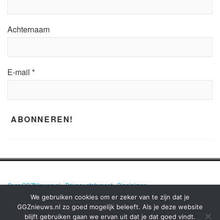
Achternaam
E-mail
*
Over GGZNieuws.nl
•
Privacy statement
•
Disclaimer
We gebruiken cookies om er zeker van te zijn dat je
GGZnieuws.nl zo goed mogelijk beleeft. Als je deze website
blijft gebruiken gaan we ervan uit dat je dat goed vindt.