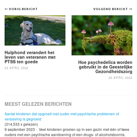
Bericht
VORIG BERICHT
VOLGEND BERICHT
navigatie
Hulphond verandert het
leven van veteranen met
PTSS ten goede
Hoe psychedelica worden
gebruikt in de Geestelijke
23 APRIL 2022
Gezondheidszorg
25 APRIL 2022
MEEST GELEZEN BERICHTEN
Aantal kinderen dat opgroeit met ouder met psychische problemen of
verslaving is gegroeid
(314,533 x gelezen)
9 september 2023 - Veel kinderen groeien op in een gezin met één of twee
ouders met een psychische aandoening of een drugs- of alcoholstoornis.