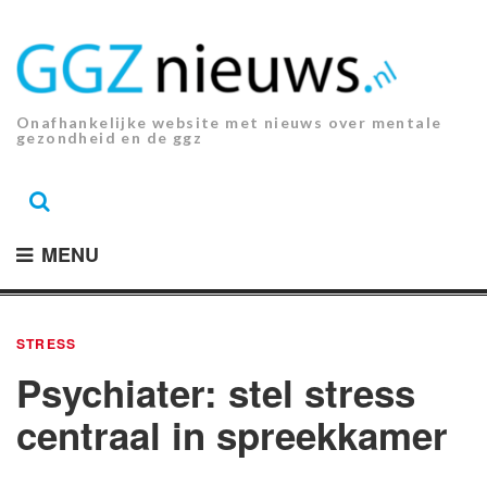
Ga
naar
de
inhoud.
Onafhankelijke website met nieuws over mentale
gezondheid en de ggz
MENU
STRESS
Psychiater: stel stress
centraal in spreekkamer