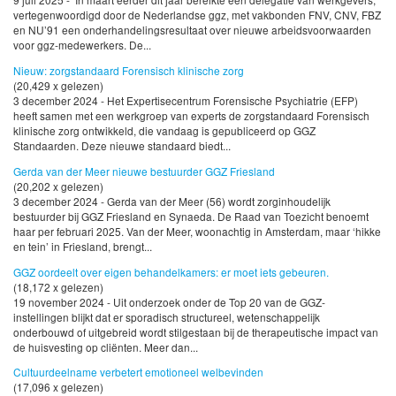
vertegenwoordigd door de Nederlandse ggz, met vakbonden FNV, CNV, FBZ
en NU’91 een onderhandelingsresultaat over nieuwe arbeidsvoorwaarden
voor ggz-medewerkers. De...
Nieuw: zorgstandaard Forensisch klinische zorg
(20,429 x gelezen)
3 december 2024 - Het Expertisecentrum Forensische Psychiatrie (EFP)
heeft samen met een werkgroep van experts de zorgstandaard Forensisch
klinische zorg ontwikkeld, die vandaag is gepubliceerd op GGZ
Standaarden. Deze nieuwe standaard biedt...
Gerda van der Meer nieuwe bestuurder GGZ Friesland
(20,202 x gelezen)
3 december 2024 - Gerda van der Meer (56) wordt zorginhoudelijk
bestuurder bij GGZ Friesland en Synaeda. De Raad van Toezicht benoemt
haar per februari 2025. Van der Meer, woonachtig in Amsterdam, maar ‘hikke
en tein’ in Friesland, brengt...
GGZ oordeelt over eigen behandelkamers: er moet iets gebeuren.
(18,172 x gelezen)
19 november 2024 - Uit onderzoek onder de Top 20 van de GGZ-
instellingen blijkt dat er sporadisch structureel, wetenschappelijk
onderbouwd of uitgebreid wordt stilgestaan bij de therapeutische impact van
de huisvesting op cliënten. Meer dan...
Cultuurdeelname verbetert emotioneel welbevinden
(17,096 x gelezen)