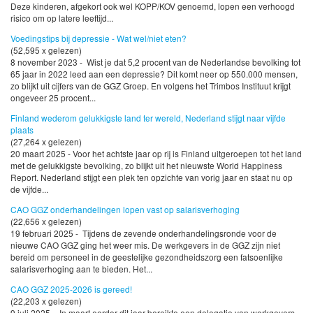
Deze kinderen, afgekort ook wel KOPP/KOV genoemd, lopen een verhoogd
risico om op latere leeftijd...
Voedingstips bij depressie - Wat wel/niet eten?
(52,595 x gelezen)
8 november 2023 - Wist je dat 5,2 procent van de Nederlandse bevolking tot
65 jaar in 2022 leed aan een depressie? Dit komt neer op 550.000 mensen,
zo blijkt uit cijfers van de GGZ Groep. En volgens het Trimbos Instituut krijgt
ongeveer 25 procent...
Finland wederom gelukkigste land ter wereld, Nederland stijgt naar vijfde
plaats
(27,264 x gelezen)
20 maart 2025 - Voor het achtste jaar op rij is Finland uitgeroepen tot het land
met de gelukkigste bevolking, zo blijkt uit het nieuwste World Happiness
Report. Nederland stijgt een plek ten opzichte van vorig jaar en staat nu op
de vijfde...
CAO GGZ onderhandelingen lopen vast op salarisverhoging
(22,656 x gelezen)
19 februari 2025 - Tijdens de zevende onderhandelingsronde voor de
nieuwe CAO GGZ ging het weer mis. De werkgevers in de GGZ zijn niet
bereid om personeel in de geestelijke gezondheidszorg een fatsoenlijke
salarisverhoging aan te bieden. Het...
CAO GGZ 2025-2026 is gereed!
(22,203 x gelezen)
9 juli 2025 - In maart eerder dit jaar bereikte een delegatie van werkgevers,