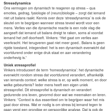
Stressdynamica
Ons vermogen om dynamisch te reageren op stress – qua
emoties, gedrag, fysiologie of (neuro)biologie – zorgt dat iemand
niet uit balans raakt. Kennis over deze ‘stressdynamica’ is ook de
sleutel om te begrijpen wanneer stress teveel wordt voor een
mens. Verlies van die dynamische reactie is een rode vlag die
aangeeft dat iemand uit balans dreigt te raken, soms al voordat
iemand het zelf doorheeft. Vinkers: “Het gaat om verlies aan
veerkracht. Het terugveren gaat niet meer goed.. Balans is geen
rigide toestand, integendeel: het is een dynamisch evenwicht dat
voortdurend onder enige druk staat en aan verandering
onderhevig is.”
Uniek stressprofiel
Vinkers introduceert de term ‘homeodynamica’: het dynamische
evenwicht rondom stress dat voortdurend verandert, afhankelijk
van iemands context: welke stress is er, op welk moment, en door
welke gebeurtenis? Ieder mens heeft een eigen uniek
stressprofiel. Dit stressprofiel is dynamisch en verandert
gedurende ons leven, gevormd door wat we meemaken en leren.
Vinkers: ”Context is dus essentieel om te begrijpen waar het mis
gaat door stress. Wat er nodig is om stress bij iemand tegen te
gaan vergt een grondige en persoonlijke analyse. Dat is ook de