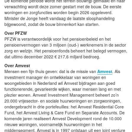
De komende periode wordt het terrein bouwrijp gemaakt en naar
verwachting wordt deze zomer gestart met de bouw. De eerste
woningen en zorgfuncties worden begin 2026 opgeleverd.
Minister de Jonge heeft vandaag de laatste sloophandeling
bijgewoond, zodat de bouw binnenkort kan starten.
Over PFZW
PFZW is verantwoordelijk voor het pensioenbeleid en het
pensioenvermogen van 3 miljoen (oud-) werknemers in de sector
zorg en welzijn. Het pensioenfonds beheert het belegd vermogen,
dat ultimo december 2022 € 217,6 miljard bedroeg.
Over Amvest
Mensen een fijn thuis geven: dat is de missie van
Amvest
. Als
investment manager én ontwikkelaar van woningen en
woongebieden in Nederland wil Amvest bijdragen aan goed
functionerende, gevarieerde wijken, waar mensen lang en met
plezier wonen. Amvest Investment Management beheert zo’n
20.000 vrijesector- en sociale huurwoningen en zorgwoningen,
ondergebracht in drie portefeuilles: het Amvest Residential Core
Fund, het Amvest Living & Care Fund en Separate Accounts. De
komende jaren realiseert Amvest Development rond de 10.000
nieuwe woningen, voornamelijk huurwoningen in het
middensegment. Amvest is in 1997 ontstaan uit een joint venture