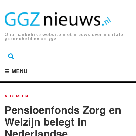
Ga
naar
de
inhoud.
Onafhankelijke website met nieuws over mentale
gezondheid en de ggz
MENU
ALGEMEEN
Pensioenfonds Zorg en
Welzijn belegt in
Nederlandse