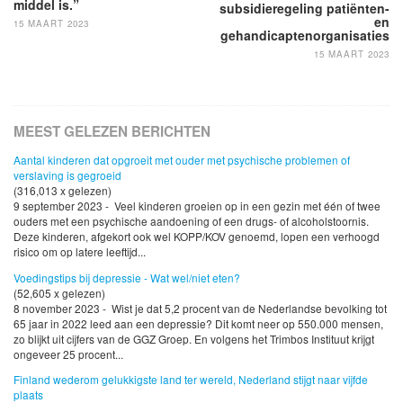
middel is.”
subsidieregeling patiënten-
en
15 MAART 2023
gehandicaptenorganisaties
15 MAART 2023
MEEST GELEZEN BERICHTEN
Aantal kinderen dat opgroeit met ouder met psychische problemen of
verslaving is gegroeid
(316,013 x gelezen)
9 september 2023 - Veel kinderen groeien op in een gezin met één of twee
ouders met een psychische aandoening of een drugs- of alcoholstoornis.
Deze kinderen, afgekort ook wel KOPP/KOV genoemd, lopen een verhoogd
risico om op latere leeftijd...
Voedingstips bij depressie - Wat wel/niet eten?
(52,605 x gelezen)
8 november 2023 - Wist je dat 5,2 procent van de Nederlandse bevolking tot
65 jaar in 2022 leed aan een depressie? Dit komt neer op 550.000 mensen,
zo blijkt uit cijfers van de GGZ Groep. En volgens het Trimbos Instituut krijgt
ongeveer 25 procent...
Finland wederom gelukkigste land ter wereld, Nederland stijgt naar vijfde
plaats