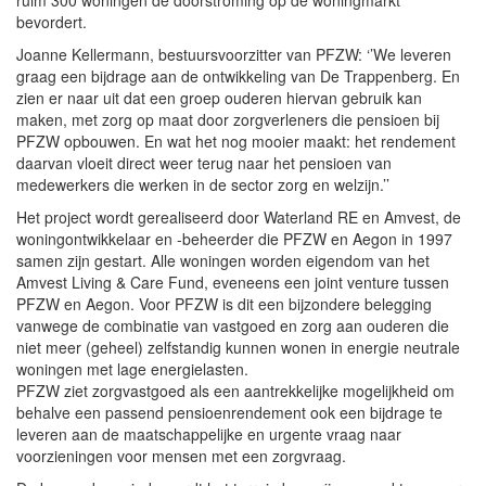
bevordert.
Joanne Kellermann, bestuursvoorzitter van PFZW: ‘’We leveren
graag een bijdrage aan de ontwikkeling van De Trappenberg. En
zien er naar uit dat een groep ouderen hiervan gebruik kan
maken, met zorg op maat door zorgverleners die pensioen bij
PFZW opbouwen. En wat het nog mooier maakt: het rendement
daarvan vloeit direct weer terug naar het pensioen van
medewerkers die werken in de sector zorg en welzijn.’’
Het project wordt gerealiseerd door Waterland RE en Amvest, de
woningontwikkelaar en -beheerder die PFZW en Aegon in 1997
samen zijn gestart. Alle woningen worden eigendom van het
Amvest Living & Care Fund, eveneens een joint venture tussen
PFZW en Aegon. Voor PFZW is dit een bijzondere belegging
vanwege de combinatie van vastgoed en zorg aan ouderen die
niet meer (geheel) zelfstandig kunnen wonen in energie neutrale
woningen met lage energielasten.
PFZW ziet zorgvastgoed als een aantrekkelijke mogelijkheid om
behalve een passend pensioenrendement ook een bijdrage te
leveren aan de maatschappelijke en urgente vraag naar
voorzieningen voor mensen met een zorgvraag.