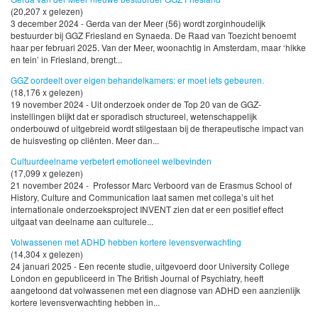
(20,207 x gelezen)
3 december 2024 - Gerda van der Meer (56) wordt zorginhoudelijk
bestuurder bij GGZ Friesland en Synaeda. De Raad van Toezicht benoemt
haar per februari 2025. Van der Meer, woonachtig in Amsterdam, maar ‘hikke
en tein’ in Friesland, brengt...
GGZ oordeelt over eigen behandelkamers: er moet iets gebeuren.
(18,176 x gelezen)
19 november 2024 - Uit onderzoek onder de Top 20 van de GGZ-
instellingen blijkt dat er sporadisch structureel, wetenschappelijk
onderbouwd of uitgebreid wordt stilgestaan bij de therapeutische impact van
de huisvesting op cliënten. Meer dan...
Cultuurdeelname verbetert emotioneel welbevinden
(17,099 x gelezen)
21 november 2024 - Professor Marc Verboord van de Erasmus School of
History, Culture and Communication laat samen met collega’s uit het
internationale onderzoeksproject INVENT zien dat er een positief effect
uitgaat van deelname aan culturele...
Volwassenen met ADHD hebben kortere levensverwachting
(14,304 x gelezen)
24 januari 2025 - Een recente studie, uitgevoerd door University College
London en gepubliceerd in The British Journal of Psychiatry, heeft
aangetoond dat volwassenen met een diagnose van ADHD een aanzienlijk
kortere levensverwachting hebben in...