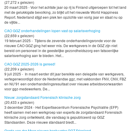
(27,272 x gelezen)
20 maart 2025 - Voor het achtste jaar op rij is Finland uitgeroepen tot het land
met de gelukkigste bevolking, zo blijkt uit het nieuwste World Happiness
Report. Nederland stijgt een plek ten opzichte van vorig jaar en staat nu op
de vijfde...
CAO GGZ onderhandelingen lopen vast op salarisverhoging
(22,659 x gelezen)
19 februari 2025 - Tijdens de zevende onderhandelingsronde voor de
nieuwe CAO GGZ ging het weer mis. De werkgevers in de GGZ zijn niet
bereid om personeel in de geestelijke gezondheidszorg een fatsoenlijke
salarisverhoging aan te bieden. Het...
CAO GGZ 2025-2026 is gereed!
(22,209 x gelezen)
9 juli 2025 - In maart eerder dit jaar bereikte een delegatie van werkgevers,
vertegenwoordigd door de Nederlandse ggz, met vakbonden FNV, CNV, FBZ
en NU’91 een onderhandelingsresultaat over nieuwe arbeidsvoorwaarden
voor ggz-medewerkers. De...
Nieuw: zorgstandaard Forensisch klinische zorg
(20,433 x gelezen)
3 december 2024 - Het Expertisecentrum Forensische Psychiatrie (EFP)
heeft samen met een werkgroep van experts de zorgstandaard Forensisch
klinische zorg ontwikkeld, die vandaag is gepubliceerd op GGZ
Standaarden. Deze nieuwe standaard biedt...
Gerda van der Meer nieuwe bestuurder GGZ Friesland