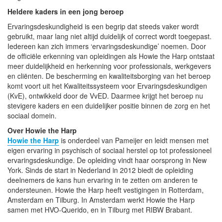
Heldere kaders in een jong beroep
Ervaringsdeskundigheid is een begrip dat steeds vaker wordt
gebruikt, maar lang niet altijd duidelijk of correct wordt toegepast.
Iedereen kan zich immers ‘ervaringsdeskundige’ noemen. Door
de officiële erkenning van opleidingen als Howie the Harp ontstaat
meer duidelijkheid en herkenning voor professionals, werkgevers
en cliënten. De bescherming en kwaliteitsborging van het beroep
komt voort uit het Kwaliteitssysteem voor Ervaringsdeskundigen
(KvE), ontwikkeld door de VvED. Daarmee krijgt het beroep nu
stevigere kaders en een duidelijker positie binnen de zorg en het
sociaal domein.
Over Howie the Harp
Howie the Harp
is onderdeel van Pameijer en leidt mensen met
eigen ervaring in psychisch of sociaal herstel op tot professioneel
ervaringsdeskundige. De opleiding vindt haar oorsprong in New
York. Sinds de start in Nederland in 2012 biedt de opleiding
deelnemers de kans hun ervaring in te zetten om anderen te
ondersteunen. Howie the Harp heeft vestigingen in Rotterdam,
Amsterdam en Tilburg. In Amsterdam werkt Howie the Harp
samen met HVO-Querido, en in Tilburg met RIBW Brabant.