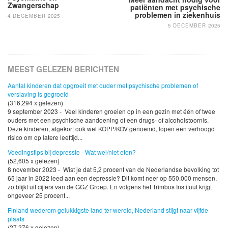
Zwangerschap
patiënten met psychische
problemen in ziekenhuis
4 DECEMBER 2025
5 DECEMBER 2025
MEEST GELEZEN BERICHTEN
Aantal kinderen dat opgroeit met ouder met psychische problemen of
verslaving is gegroeid
(316,294 x gelezen)
9 september 2023 - Veel kinderen groeien op in een gezin met één of twee
ouders met een psychische aandoening of een drugs- of alcoholstoornis.
Deze kinderen, afgekort ook wel KOPP/KOV genoemd, lopen een verhoogd
risico om op latere leeftijd...
Voedingstips bij depressie - Wat wel/niet eten?
(52,605 x gelezen)
8 november 2023 - Wist je dat 5,2 procent van de Nederlandse bevolking tot
65 jaar in 2022 leed aan een depressie? Dit komt neer op 550.000 mensen,
zo blijkt uit cijfers van de GGZ Groep. En volgens het Trimbos Instituut krijgt
ongeveer 25 procent...
Finland wederom gelukkigste land ter wereld, Nederland stijgt naar vijfde
plaats
(27,276 x gelezen)