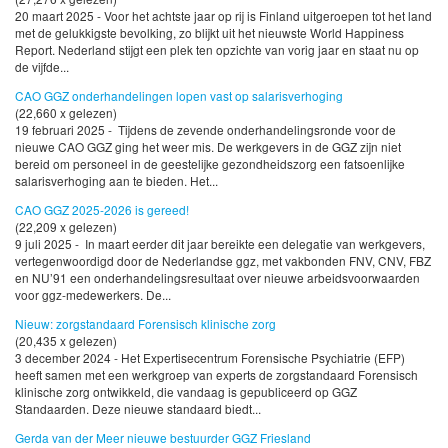
20 maart 2025 - Voor het achtste jaar op rij is Finland uitgeroepen tot het land
met de gelukkigste bevolking, zo blijkt uit het nieuwste World Happiness
Report. Nederland stijgt een plek ten opzichte van vorig jaar en staat nu op
de vijfde...
CAO GGZ onderhandelingen lopen vast op salarisverhoging
(22,660 x gelezen)
19 februari 2025 - Tijdens de zevende onderhandelingsronde voor de
nieuwe CAO GGZ ging het weer mis. De werkgevers in de GGZ zijn niet
bereid om personeel in de geestelijke gezondheidszorg een fatsoenlijke
salarisverhoging aan te bieden. Het...
CAO GGZ 2025-2026 is gereed!
(22,209 x gelezen)
9 juli 2025 - In maart eerder dit jaar bereikte een delegatie van werkgevers,
vertegenwoordigd door de Nederlandse ggz, met vakbonden FNV, CNV, FBZ
en NU’91 een onderhandelingsresultaat over nieuwe arbeidsvoorwaarden
voor ggz-medewerkers. De...
Nieuw: zorgstandaard Forensisch klinische zorg
(20,435 x gelezen)
3 december 2024 - Het Expertisecentrum Forensische Psychiatrie (EFP)
heeft samen met een werkgroep van experts de zorgstandaard Forensisch
klinische zorg ontwikkeld, die vandaag is gepubliceerd op GGZ
Standaarden. Deze nieuwe standaard biedt...
Gerda van der Meer nieuwe bestuurder GGZ Friesland