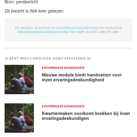
Bron: persbericht
Dit bericht is 568 keer gelezen.
DIT ARTIKEL IS GEPOST IN
ERVARINGSDESKUNDIGHEID
EN GETAGGED
ERVARINGSDESKUNDIGEN
,
HOWIE THE HARP
. SLA DE LINK OP
LINK
.
JE BENT MISSCHIEN OOK GEÏNTERESSEERD IN
ERVARINGSDESKUNDIGHEID
Nieuwe module biedt handvatten voor
inzet ervaringsdeskundigheid
ERVARINGSDESKUNDIGHEID
Kwartiermaken voorkomt brokken bij inzet
ervaringsdeskundigen