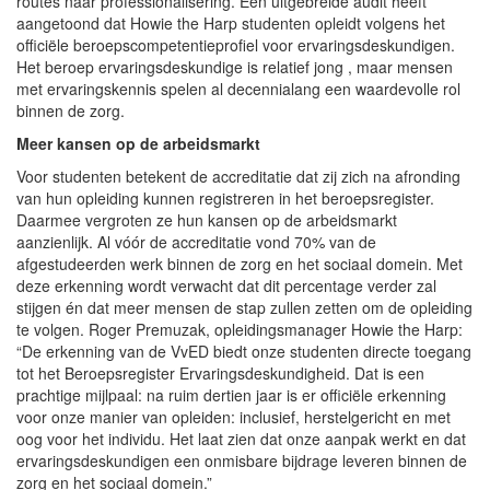
routes naar professionalisering. Een uitgebreide audit heeft
aangetoond dat Howie the Harp studenten opleidt volgens het
officiële beroepscompetentieprofiel voor ervaringsdeskundigen.
Het beroep ervaringsdeskundige is relatief jong , maar mensen
met ervaringskennis spelen al decennialang een waardevolle rol
binnen de zorg.
Meer kansen op de arbeidsmarkt
Voor studenten betekent de accreditatie dat zij zich na afronding
van hun opleiding kunnen registreren in het beroepsregister.
Daarmee vergroten ze hun kansen op de arbeidsmarkt
aanzienlijk. Al vóór de accreditatie vond 70% van de
afgestudeerden werk binnen de zorg en het sociaal domein. Met
deze erkenning wordt verwacht dat dit percentage verder zal
stijgen én dat meer mensen de stap zullen zetten om de opleiding
te volgen. Roger Premuzak, opleidingsmanager Howie the Harp:
“De erkenning van de VvED biedt onze studenten directe toegang
tot het Beroepsregister Ervaringsdeskundigheid. Dat is een
prachtige mijlpaal: na ruim dertien jaar is er officiële erkenning
voor onze manier van opleiden: inclusief, herstelgericht en met
oog voor het individu. Het laat zien dat onze aanpak werkt en dat
ervaringsdeskundigen een onmisbare bijdrage leveren binnen de
zorg en het sociaal domein.”