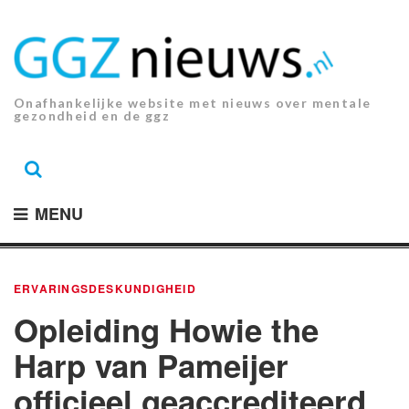
Ga
naar
de
inhoud.
Onafhankelijke website met nieuws over mentale
gezondheid en de ggz
MENU
ERVARINGSDESKUNDIGHEID
Opleiding Howie the
Harp van Pameijer
officieel geaccrediteerd