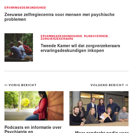
ERVARINGSDESKUNDIGHEID
Zeeuwse zelfregiecentra voor mensen met psychische
problemen
ERVARINGSDESKUNDIGHEID
,
RIJKSOVERHEID
,
ZORGVERZEKERAARS
Tweede Kamer wil dat zorgverzekeraars
ervaringsdeskundigen inkopen
Bericht
VORIG BERICHT
VOLGEND BERICHT
navigatie
Podcasts en informatie over
Psychiatrie en
Meer aandacht nodig voor