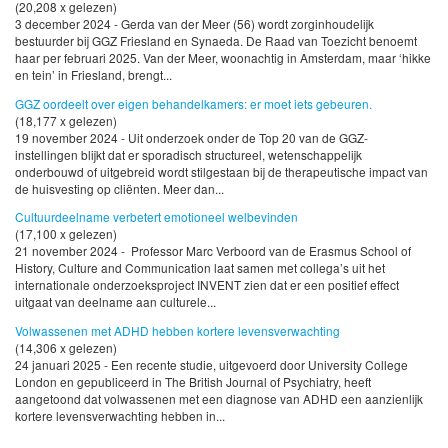
(20,208 x gelezen)
3 december 2024 - Gerda van der Meer (56) wordt zorginhoudelijk
bestuurder bij GGZ Friesland en Synaeda. De Raad van Toezicht benoemt
haar per februari 2025. Van der Meer, woonachtig in Amsterdam, maar ‘hikke
en tein’ in Friesland, brengt...
GGZ oordeelt over eigen behandelkamers: er moet iets gebeuren.
(18,177 x gelezen)
19 november 2024 - Uit onderzoek onder de Top 20 van de GGZ-
instellingen blijkt dat er sporadisch structureel, wetenschappelijk
onderbouwd of uitgebreid wordt stilgestaan bij de therapeutische impact van
de huisvesting op cliënten. Meer dan...
Cultuurdeelname verbetert emotioneel welbevinden
(17,100 x gelezen)
21 november 2024 - Professor Marc Verboord van de Erasmus School of
History, Culture and Communication laat samen met collega’s uit het
internationale onderzoeksproject INVENT zien dat er een positief effect
uitgaat van deelname aan culturele...
Volwassenen met ADHD hebben kortere levensverwachting
(14,306 x gelezen)
24 januari 2025 - Een recente studie, uitgevoerd door University College
London en gepubliceerd in The British Journal of Psychiatry, heeft
aangetoond dat volwassenen met een diagnose van ADHD een aanzienlijk
kortere levensverwachting hebben in...