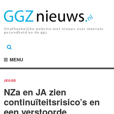
Ga
naar
de
inhoud.
Onafhankelijke website met nieuws over mentale
gezondheid en de ggz
MENU
JEUGD
NZa en JA zien
continuïteitsrisico’s en
een verstoorde