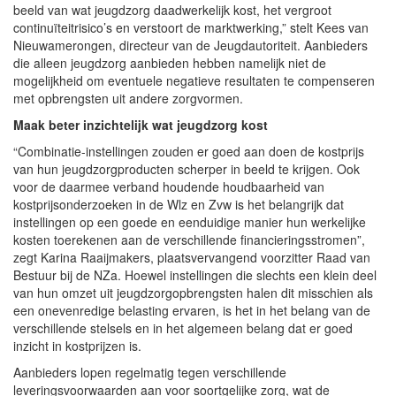
beeld van wat jeugdzorg daadwerkelijk kost, het vergroot
continuïteitrisico’s en verstoort de marktwerking,” stelt Kees van
Nieuwamerongen, directeur van de Jeugdautoriteit. Aanbieders
die alleen jeugdzorg aanbieden hebben namelijk niet de
mogelijkheid om eventuele negatieve resultaten te compenseren
met opbrengsten uit andere zorgvormen.
Maak beter inzichtelijk wat jeugdzorg kost
“Combinatie-instellingen zouden er goed aan doen de kostprijs
van hun jeugdzorgproducten scherper in beeld te krijgen. Ook
voor de daarmee verband houdende houdbaarheid van
kostprijsonderzoeken in de Wlz en Zvw is het belangrijk dat
instellingen op een goede en eenduidige manier hun werkelijke
kosten toerekenen aan de verschillende financieringsstromen”,
zegt Karina Raaijmakers, plaatsvervangend voorzitter Raad van
Bestuur bij de NZa. Hoewel instellingen die slechts een klein deel
van hun omzet uit jeugdzorgopbrengsten halen dit misschien als
een onevenredige belasting ervaren, is het in het belang van de
verschillende stelsels en in het algemeen belang dat er goed
inzicht in kostprijzen is.
Aanbieders lopen regelmatig tegen verschillende
leveringsvoorwaarden aan voor soortgelijke zorg, wat de