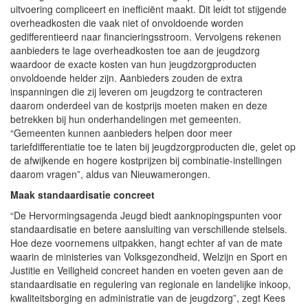
uitvoering compliceert en inefficiënt maakt. Dit leidt tot stijgende
overheadkosten die vaak niet of onvoldoende worden
gedifferentieerd naar financieringsstroom. Vervolgens rekenen
aanbieders te lage overheadkosten toe aan de jeugdzorg
waardoor de exacte kosten van hun jeugdzorgproducten
onvoldoende helder zijn. Aanbieders zouden de extra
inspanningen die zij leveren om jeugdzorg te contracteren
daarom onderdeel van de kostprijs moeten maken en deze
betrekken bij hun onderhandelingen met gemeenten.
“Gemeenten kunnen aanbieders helpen door meer
tariefdifferentiatie toe te laten bij jeugdzorgproducten die, gelet op
de afwijkende en hogere kostprijzen bij combinatie-instellingen
daarom vragen”, aldus van Nieuwamerongen.
Maak standaardisatie concreet
“De Hervormingsagenda Jeugd biedt aanknopingspunten voor
standaardisatie en betere aansluiting van verschillende stelsels.
Hoe deze voornemens uitpakken, hangt echter af van de mate
waarin de ministeries van Volksgezondheid, Welzijn en Sport en
Justitie en Veiligheid concreet handen en voeten geven aan de
standaardisatie en regulering van regionale en landelijke inkoop,
kwaliteitsborging en administratie van de jeugdzorg”, zegt Kees