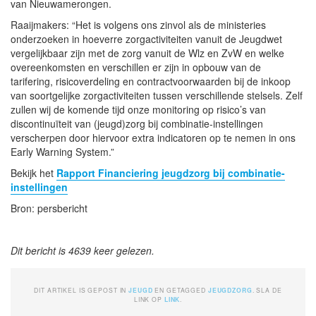
van Nieuwamerongen.
Raaijmakers: “Het is volgens ons zinvol als de ministeries
onderzoeken in hoeverre zorgactiviteiten vanuit de Jeugdwet
vergelijkbaar zijn met de zorg vanuit de Wlz en ZvW en welke
overeenkomsten en verschillen er zijn in opbouw van de
tarifering, risicoverdeling en contractvoorwaarden bij de inkoop
van soortgelijke zorgactiviteiten tussen verschillende stelsels. Zelf
zullen wij de komende tijd onze monitoring op risico’s van
discontinuïteit van (jeugd)zorg bij combinatie-instellingen
verscherpen door hiervoor extra indicatoren op te nemen in ons
Early Warning System.”
Bekijk het
Rapport Financiering jeugdzorg bij combinatie-
instellingen
Bron: persbericht
Dit bericht is 4639 keer gelezen.
DIT ARTIKEL IS GEPOST IN
JEUGD
EN GETAGGED
JEUGDZORG
. SLA DE
LINK OP
LINK
.