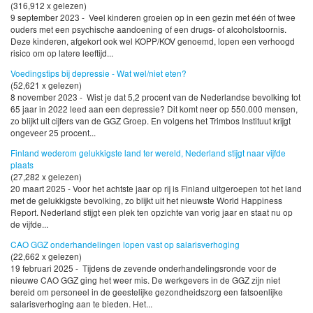
(316,912 x gelezen)
9 september 2023 - Veel kinderen groeien op in een gezin met één of twee
ouders met een psychische aandoening of een drugs- of alcoholstoornis.
Deze kinderen, afgekort ook wel KOPP/KOV genoemd, lopen een verhoogd
risico om op latere leeftijd...
Voedingstips bij depressie - Wat wel/niet eten?
(52,621 x gelezen)
8 november 2023 - Wist je dat 5,2 procent van de Nederlandse bevolking tot
65 jaar in 2022 leed aan een depressie? Dit komt neer op 550.000 mensen,
zo blijkt uit cijfers van de GGZ Groep. En volgens het Trimbos Instituut krijgt
ongeveer 25 procent...
Finland wederom gelukkigste land ter wereld, Nederland stijgt naar vijfde
plaats
(27,282 x gelezen)
20 maart 2025 - Voor het achtste jaar op rij is Finland uitgeroepen tot het land
met de gelukkigste bevolking, zo blijkt uit het nieuwste World Happiness
Report. Nederland stijgt een plek ten opzichte van vorig jaar en staat nu op
de vijfde...
CAO GGZ onderhandelingen lopen vast op salarisverhoging
(22,662 x gelezen)
19 februari 2025 - Tijdens de zevende onderhandelingsronde voor de
nieuwe CAO GGZ ging het weer mis. De werkgevers in de GGZ zijn niet
bereid om personeel in de geestelijke gezondheidszorg een fatsoenlijke
salarisverhoging aan te bieden. Het...