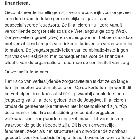
financieren.
Gecombineerde instellingen zijn verantwoordelijk voor ongeveer
een derde van de totale gemeentelijke uitgaven aan
gespecialiseerde jeugdzorg. Ze financieren hun zorg vanuit
verschillende zorgstelsels zoals de Wet langdurige zorg (Wlz),
Zorgverzekeringswet (Zvw) en de Jeugdwet en hebben daardoor
met verschillende regels voor inkoop, tarieven en verantwoording
te maken. De jeugdzorgactiviteiten van combinatie-instellingen
zijn vaak verlieslijdend met consequenties voor de financiële
situatie van de organisatie en daarmee de continuïteit van zorg.
Onwenselijk fenomeen
Het risico van verlieslijdende zorgactiviteiten is dat ze op lange
termijn moeten worden afgestoten. Op de korte termijn wordt dit
nu verholpen door kruissubsidiëring, waarbij aanbieders hun
jeugdzorg vanuit andere gelden dan de Jeugdwet financieren
omdat de gemeentelijke tarieven niet kostendekkend zijn. “Op
deze manier leidt kruissubsidiëring ertoe dat zorggelden
weliswaar voor zorg worden ongezet, maar niet voor de zorg
waarvoor de gelden bedoeld zijn. Dit is een onwenselijk
fenomeen, zeker als het structureel en onvoldoende zichtbaar
gebeurt. Door kruissubsidiëring ontstaat bovendien een vertekend