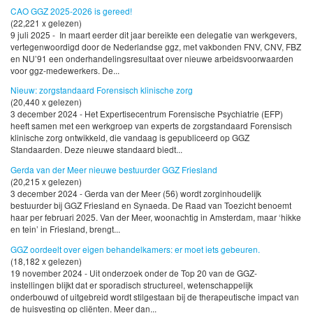
CAO GGZ 2025-2026 is gereed!
(22,221 x gelezen)
9 juli 2025 - In maart eerder dit jaar bereikte een delegatie van werkgevers,
vertegenwoordigd door de Nederlandse ggz, met vakbonden FNV, CNV, FBZ
en NU’91 een onderhandelingsresultaat over nieuwe arbeidsvoorwaarden
voor ggz-medewerkers. De...
Nieuw: zorgstandaard Forensisch klinische zorg
(20,440 x gelezen)
3 december 2024 - Het Expertisecentrum Forensische Psychiatrie (EFP)
heeft samen met een werkgroep van experts de zorgstandaard Forensisch
klinische zorg ontwikkeld, die vandaag is gepubliceerd op GGZ
Standaarden. Deze nieuwe standaard biedt...
Gerda van der Meer nieuwe bestuurder GGZ Friesland
(20,215 x gelezen)
3 december 2024 - Gerda van der Meer (56) wordt zorginhoudelijk
bestuurder bij GGZ Friesland en Synaeda. De Raad van Toezicht benoemt
haar per februari 2025. Van der Meer, woonachtig in Amsterdam, maar ‘hikke
en tein’ in Friesland, brengt...
GGZ oordeelt over eigen behandelkamers: er moet iets gebeuren.
(18,182 x gelezen)
19 november 2024 - Uit onderzoek onder de Top 20 van de GGZ-
instellingen blijkt dat er sporadisch structureel, wetenschappelijk
onderbouwd of uitgebreid wordt stilgestaan bij de therapeutische impact van
de huisvesting op cliënten. Meer dan...