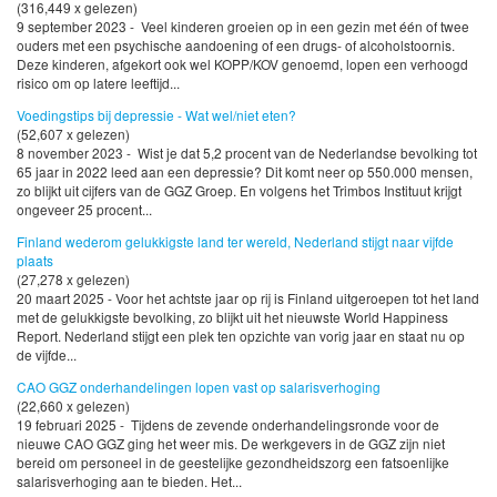
(316,449 x gelezen)
9 september 2023 - Veel kinderen groeien op in een gezin met één of twee
ouders met een psychische aandoening of een drugs- of alcoholstoornis.
Deze kinderen, afgekort ook wel KOPP/KOV genoemd, lopen een verhoogd
risico om op latere leeftijd...
Voedingstips bij depressie - Wat wel/niet eten?
(52,607 x gelezen)
8 november 2023 - Wist je dat 5,2 procent van de Nederlandse bevolking tot
65 jaar in 2022 leed aan een depressie? Dit komt neer op 550.000 mensen,
zo blijkt uit cijfers van de GGZ Groep. En volgens het Trimbos Instituut krijgt
ongeveer 25 procent...
Finland wederom gelukkigste land ter wereld, Nederland stijgt naar vijfde
plaats
(27,278 x gelezen)
20 maart 2025 - Voor het achtste jaar op rij is Finland uitgeroepen tot het land
met de gelukkigste bevolking, zo blijkt uit het nieuwste World Happiness
Report. Nederland stijgt een plek ten opzichte van vorig jaar en staat nu op
de vijfde...
CAO GGZ onderhandelingen lopen vast op salarisverhoging
(22,660 x gelezen)
19 februari 2025 - Tijdens de zevende onderhandelingsronde voor de
nieuwe CAO GGZ ging het weer mis. De werkgevers in de GGZ zijn niet
bereid om personeel in de geestelijke gezondheidszorg een fatsoenlijke
salarisverhoging aan te bieden. Het...