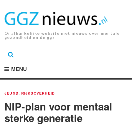
Ga
naar
de
inhoud.
Onafhankelijke website met nieuws over mentale
gezondheid en de ggz
MENU
JEUGD
,
RIJKSOVERHEID
NIP-plan voor mentaal
sterke generatie