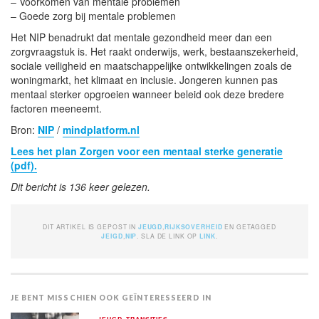
– Voorkomen van mentale problemen
– Goede zorg bij mentale problemen
Het NIP benadrukt dat mentale gezondheid meer dan een
zorgvraagstuk is. Het raakt onderwijs, werk, bestaanszekerheid,
sociale veiligheid en maatschappelijke ontwikkelingen zoals de
woningmarkt, het klimaat en inclusie. Jongeren kunnen pas
mentaal sterker opgroeien wanneer beleid ook deze bredere
factoren meeneemt.
Bron:
NIP
/
mindplatform.nl
Lees het plan Zorgen voor een mentaal sterke generatie
(pdf).
Dit bericht is 136 keer gelezen.
DIT ARTIKEL IS GEPOST IN
JEUGD
,
RIJKSOVERHEID
EN GETAGGED
JEIGD
,
NIP
. SLA DE LINK OP
LINK
.
JE BENT MISSCHIEN OOK GEÏNTERESSEERD IN
,