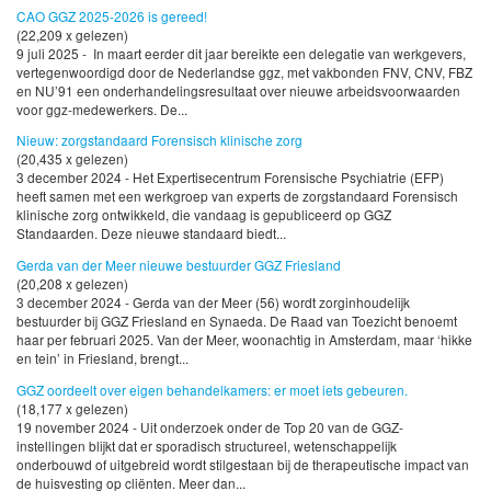
CAO GGZ 2025-2026 is gereed!
(22,209 x gelezen)
9 juli 2025 - In maart eerder dit jaar bereikte een delegatie van werkgevers,
vertegenwoordigd door de Nederlandse ggz, met vakbonden FNV, CNV, FBZ
en NU’91 een onderhandelingsresultaat over nieuwe arbeidsvoorwaarden
voor ggz-medewerkers. De...
Nieuw: zorgstandaard Forensisch klinische zorg
(20,435 x gelezen)
3 december 2024 - Het Expertisecentrum Forensische Psychiatrie (EFP)
heeft samen met een werkgroep van experts de zorgstandaard Forensisch
klinische zorg ontwikkeld, die vandaag is gepubliceerd op GGZ
Standaarden. Deze nieuwe standaard biedt...
Gerda van der Meer nieuwe bestuurder GGZ Friesland
(20,208 x gelezen)
3 december 2024 - Gerda van der Meer (56) wordt zorginhoudelijk
bestuurder bij GGZ Friesland en Synaeda. De Raad van Toezicht benoemt
haar per februari 2025. Van der Meer, woonachtig in Amsterdam, maar ‘hikke
en tein’ in Friesland, brengt...
GGZ oordeelt over eigen behandelkamers: er moet iets gebeuren.
(18,177 x gelezen)
19 november 2024 - Uit onderzoek onder de Top 20 van de GGZ-
instellingen blijkt dat er sporadisch structureel, wetenschappelijk
onderbouwd of uitgebreid wordt stilgestaan bij de therapeutische impact van
de huisvesting op cliënten. Meer dan...