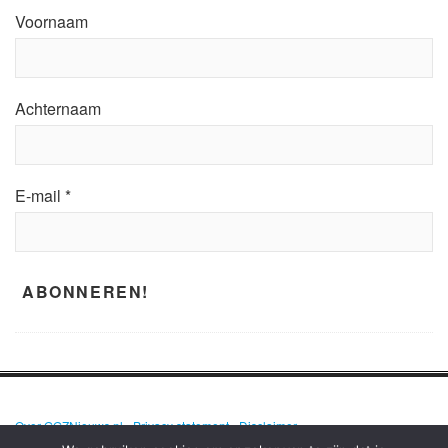
Voornaam
Achternaam
E-mail
*
Over GGZNieuws.nl
•
Privacy statement
•
Disclaimer