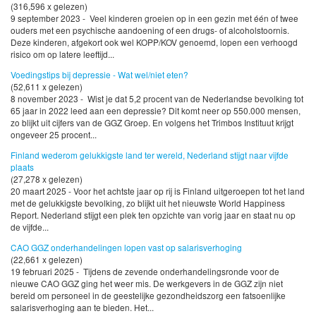
(316,596 x gelezen)
9 september 2023 - Veel kinderen groeien op in een gezin met één of twee
ouders met een psychische aandoening of een drugs- of alcoholstoornis.
Deze kinderen, afgekort ook wel KOPP/KOV genoemd, lopen een verhoogd
risico om op latere leeftijd...
Voedingstips bij depressie - Wat wel/niet eten?
(52,611 x gelezen)
8 november 2023 - Wist je dat 5,2 procent van de Nederlandse bevolking tot
65 jaar in 2022 leed aan een depressie? Dit komt neer op 550.000 mensen,
zo blijkt uit cijfers van de GGZ Groep. En volgens het Trimbos Instituut krijgt
ongeveer 25 procent...
Finland wederom gelukkigste land ter wereld, Nederland stijgt naar vijfde
plaats
(27,278 x gelezen)
20 maart 2025 - Voor het achtste jaar op rij is Finland uitgeroepen tot het land
met de gelukkigste bevolking, zo blijkt uit het nieuwste World Happiness
Report. Nederland stijgt een plek ten opzichte van vorig jaar en staat nu op
de vijfde...
CAO GGZ onderhandelingen lopen vast op salarisverhoging
(22,661 x gelezen)
19 februari 2025 - Tijdens de zevende onderhandelingsronde voor de
nieuwe CAO GGZ ging het weer mis. De werkgevers in de GGZ zijn niet
bereid om personeel in de geestelijke gezondheidszorg een fatsoenlijke
salarisverhoging aan te bieden. Het...