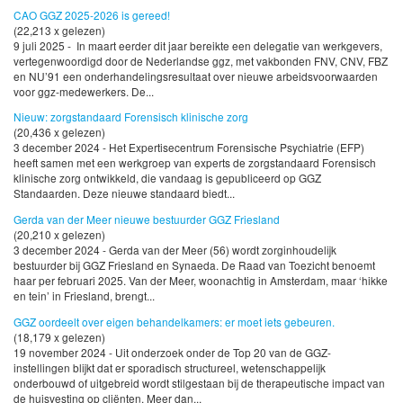
CAO GGZ 2025-2026 is gereed!
(22,213 x gelezen)
9 juli 2025 - In maart eerder dit jaar bereikte een delegatie van werkgevers,
vertegenwoordigd door de Nederlandse ggz, met vakbonden FNV, CNV, FBZ
en NU’91 een onderhandelingsresultaat over nieuwe arbeidsvoorwaarden
voor ggz-medewerkers. De...
Nieuw: zorgstandaard Forensisch klinische zorg
(20,436 x gelezen)
3 december 2024 - Het Expertisecentrum Forensische Psychiatrie (EFP)
heeft samen met een werkgroep van experts de zorgstandaard Forensisch
klinische zorg ontwikkeld, die vandaag is gepubliceerd op GGZ
Standaarden. Deze nieuwe standaard biedt...
Gerda van der Meer nieuwe bestuurder GGZ Friesland
(20,210 x gelezen)
3 december 2024 - Gerda van der Meer (56) wordt zorginhoudelijk
bestuurder bij GGZ Friesland en Synaeda. De Raad van Toezicht benoemt
haar per februari 2025. Van der Meer, woonachtig in Amsterdam, maar ‘hikke
en tein’ in Friesland, brengt...
GGZ oordeelt over eigen behandelkamers: er moet iets gebeuren.
(18,179 x gelezen)
19 november 2024 - Uit onderzoek onder de Top 20 van de GGZ-
instellingen blijkt dat er sporadisch structureel, wetenschappelijk
onderbouwd of uitgebreid wordt stilgestaan bij de therapeutische impact van
de huisvesting op cliënten. Meer dan...