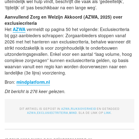
uiteindelijk wel hulp vindt, beschrijft die vaak als ‘gedeeltelijk’,
‘tijdelijk’ of ‘pas beschikbaar na een lange weg’.
Aanvullend Zorg en Welzijn Akkoord (AZWA, 2025) over
exclusiecriteria
Het
AZWA
vermeldt op pagina 50 het volgende: Exclusiecriteria
bij ggz-aanbieders schrappen: Zorgaanbieders stoppen vanaf
2026 met het hanteren van exclusiecriteria, behalve wanneer dit
strikt noodzakelijk is voor zorginhoudelijk te onderbouwen
uitzonderingsgevallen. Enkel voor een aantal “laag volume, hoog
complexe zorgvragen” kunnen exclusiecriteria gelden, op basis
waarvan vanuit een regio kan worden doorverwezen naar een
landelijke (3e lijns) voorziening.
Bron:
mindplatform.nl
Dit bericht is 276 keer gelezen.
DIT ARTIKEL IS GEPOST IN
AZWA
,
RIJKSOVERHEID
EN GETAGGED
AZWA
,
EXCLUSIECTRITERIA
,
MIND
. SLA DE LINK OP
LINK
.