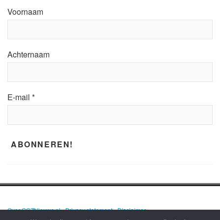
Voornaam
Achternaam
E-mail
*
Over GGZNieuws.nl
•
Privacy statement
•
Disclaimer