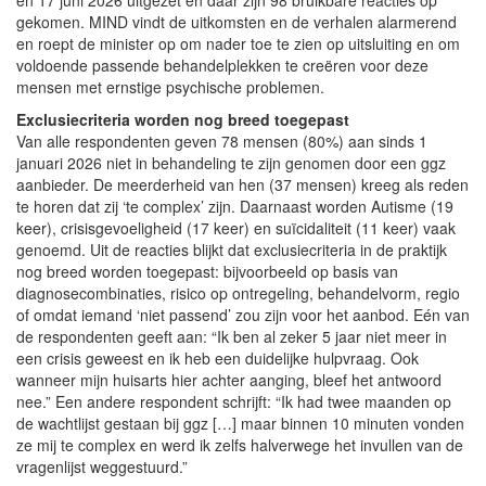
gekomen. MIND vindt de uitkomsten en de verhalen alarmerend
en roept de minister op om nader toe te zien op uitsluiting en om
voldoende passende behandelplekken te creëren voor deze
mensen met ernstige psychische problemen.
Exclusiecriteria worden nog breed toegepast
Van alle respondenten geven 78 mensen (80%) aan sinds 1
januari 2026 niet in behandeling te zijn genomen door een ggz
aanbieder. De meerderheid van hen (37 mensen) kreeg als reden
te horen dat zij ‘te complex’ zijn. Daarnaast worden Autisme (19
keer), crisisgevoeligheid (17 keer) en suïcidaliteit (11 keer) vaak
genoemd. Uit de reacties blijkt dat exclusiecriteria in de praktijk
nog breed worden toegepast: bijvoorbeeld op basis van
diagnosecombinaties, risico op ontregeling, behandelvorm, regio
of omdat iemand ‘niet passend’ zou zijn voor het aanbod. Eén van
de respondenten geeft aan: “Ik ben al zeker 5 jaar niet meer in
een crisis geweest en ik heb een duidelijke hulpvraag. Ook
wanneer mijn huisarts hier achter aanging, bleef het antwoord
nee.” Een andere respondent schrijft: “Ik had twee maanden op
de wachtlijst gestaan bij ggz […] maar binnen 10 minuten vonden
ze mij te complex en werd ik zelfs halverwege het invullen van de
vragenlijst weggestuurd.”