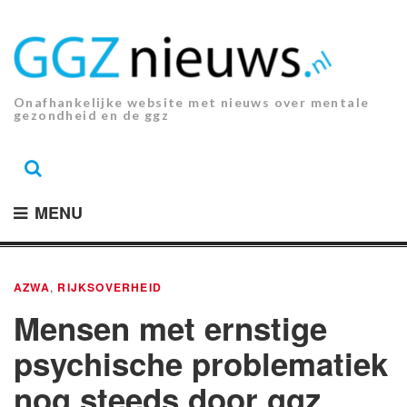
Ga
naar
de
inhoud.
Onafhankelijke website met nieuws over mentale
gezondheid en de ggz
MENU
AZWA
,
RIJKSOVERHEID
Mensen met ernstige
psychische problematiek
nog steeds door ggz