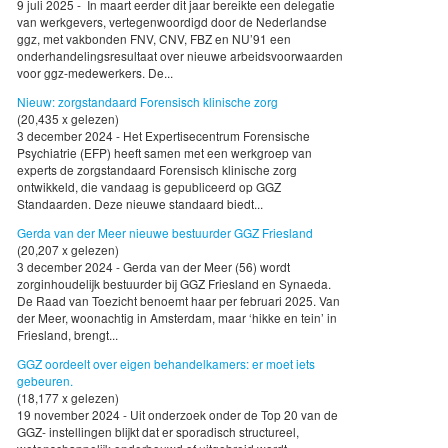
9 juli 2025 - In maart eerder dit jaar bereikte een delegatie
van werkgevers, vertegenwoordigd door de Nederlandse
ggz, met vakbonden FNV, CNV, FBZ en NU’91 een
onderhandelingsresultaat over nieuwe arbeidsvoorwaarden
voor ggz-medewerkers. De...
Nieuw: zorgstandaard Forensisch klinische zorg
(20,435 x gelezen)
3 december 2024 - Het Expertisecentrum Forensische
Psychiatrie (EFP) heeft samen met een werkgroep van
experts de zorgstandaard Forensisch klinische zorg
ontwikkeld, die vandaag is gepubliceerd op GGZ
Standaarden. Deze nieuwe standaard biedt...
Gerda van der Meer nieuwe bestuurder GGZ Friesland
(20,207 x gelezen)
3 december 2024 - Gerda van der Meer (56) wordt
zorginhoudelijk bestuurder bij GGZ Friesland en Synaeda.
De Raad van Toezicht benoemt haar per februari 2025. Van
der Meer, woonachtig in Amsterdam, maar ‘hikke en tein’ in
Friesland, brengt...
GGZ oordeelt over eigen behandelkamers: er moet iets
gebeuren.
(18,177 x gelezen)
19 november 2024 - Uit onderzoek onder de Top 20 van de
GGZ- instellingen blijkt dat er sporadisch structureel,