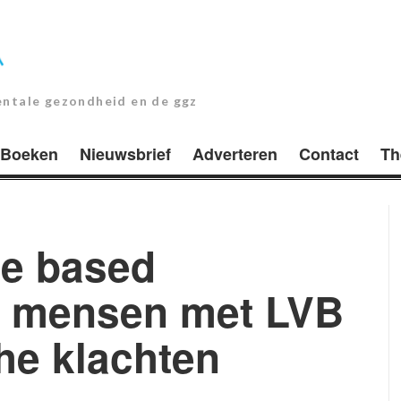
entale gezondheid en de ggz
Boeken
Nieuwsbrief
Adverteren
Contact
Th
ce based
or mensen met LVB
he klachten