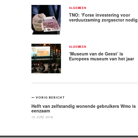
ALGEMEEN
TNO: ‘Forse investering voor
verduurzaming zorgsector nodig
ALGEMEEN
‘Museum van de Geest’ is
Europees museum van het jaar
Bericht
VORIG BERICHT
navigatie
Helft van zelfstandig wonende gebruikers Wmo is
eenzaam
15 JUNI 2018