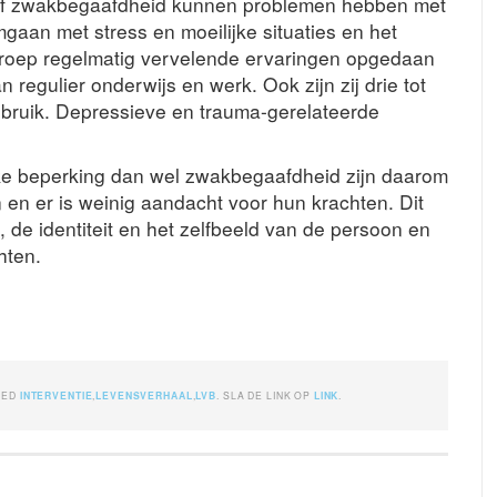
 of zwakbegaafdheid kunnen problemen hebben met
mgaan met stress en moeilijke situaties en het
groep regelmatig vervelende ervaringen opgedaan
 regulier onderwijs en werk. Ook zijn zij drie tot
isbruik. Depressieve en trauma-gerelateerde
ke beperking dan wel zwakbegaafdheid zijn daarom
 en er is weinig aandacht voor hun krachten. Dit
 de identiteit en het zelfbeeld van de persoon en
hten.
GED
INTERVENTIE
,
LEVENSVERHAAL
,
LVB
. SLA DE LINK OP
LINK
.