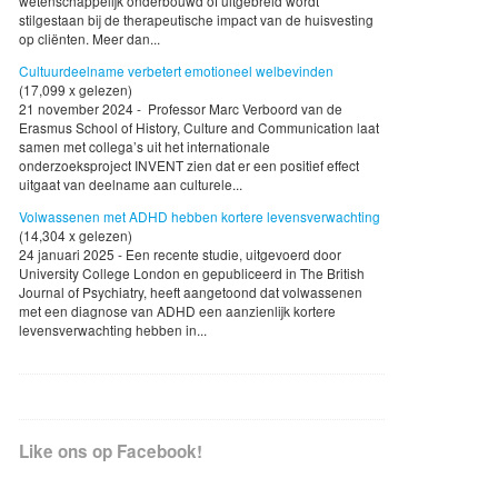
wetenschappelijk onderbouwd of uitgebreid wordt
stilgestaan bij de therapeutische impact van de huisvesting
op cliënten. Meer dan...
Cultuurdeelname verbetert emotioneel welbevinden
(17,099 x gelezen)
21 november 2024 - Professor Marc Verboord van de
Erasmus School of History, Culture and Communication laat
samen met collega’s uit het internationale
onderzoeksproject INVENT zien dat er een positief effect
uitgaat van deelname aan culturele...
Volwassenen met ADHD hebben kortere levensverwachting
(14,304 x gelezen)
24 januari 2025 - Een recente studie, uitgevoerd door
University College London en gepubliceerd in The British
Journal of Psychiatry, heeft aangetoond dat volwassenen
met een diagnose van ADHD een aanzienlijk kortere
levensverwachting hebben in...
Like ons op Facebook!