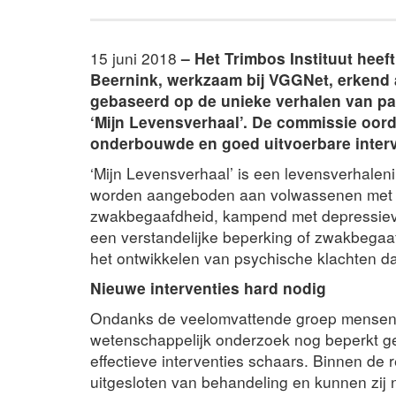
15 juni 2018
– Het Trimbos Instituut heef
Beernink, werkzaam bij VGGNet, erkend al
gebaseerd op de unieke verhalen van pat
‘Mijn Levensverhaal’.
De commissie oord
onderbouwde en goed uitvoerbare interve
‘Mijn Levensverhaal’ is een levensverhaleni
worden aangeboden aan volwassenen met ee
zwakbegaafdheid, kampend met depressieve
een verstandelijke beperking of zwakbegaafd
het ontwikkelen van psychische klachten da
Nieuwe interventies hard nodig
Ondanks de veelomvattende groep mensen i
wetenschappelijk onderzoek nog beperkt g
effectieve interventies schaars. Binnen de r
uitgesloten van behandeling en kunnen zij 