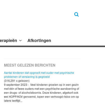
erapieën
Afkortingen
MEEST GELEZEN BERICHTEN
Aantal kinderen dat opgroeit met ouder met psychische
problemen of verslaving is gegroeid
(316,291 x gelezen)
9 september 2023 - Veel kinderen groeien op in een gezin
met één of twee ouders met een psychische aandoening of
een drugs- of alcoholstoornis. Deze kinderen, afgekort ook
wel KOPP/KOV genoemd, lopen een verhoogd risico om op
latere leeftijd...