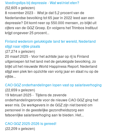
Voedingstips bij depressie - Wat wel/niet eten?
(52,605 x gelezen)
8 november 2023 - Wist je dat 5,2 procent van de
Nederlandse bevolking tot 65 jaar in 2022 leed aan een
depressie? Dit komt neer op 550.000 mensen, zo blijkt uit
cijfers van de GGZ Groep. En volgens het Trimbos Instituut
krijgt ongeveer 25 procent...
Finland wederom gelukkigste land ter wereld, Nederland
stijgt naar vijfde plaats
(27,274 x gelezen)
20 maart 2025 - Voor het achtste jaar op rij is Finland
uitgeroepen tot het land met de gelukkigste bevolking, zo
blijkt uit het nieuwste World Happiness Report. Nederland
stijgt een plek ten opzichte van vorig jaar en staat nu op de
vijfde...
CAO GGZ onderhandelingen lopen vast op salarisverhoging
(22,659 x gelezen)
19 februari 2025 - Tijdens de zevende
onderhandelingsronde voor de nieuwe CAO GGZ ging het
weer mis. De werkgevers in de GGZ zijn niet bereid om
personeel in de geestelijke gezondheidszorg een
fatsoenlijke salarisverhoging aan te bieden. Het...
CAO GGZ 2025-2026 is gereed!
(22,209 x gelezen)