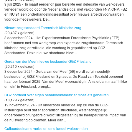
9 juli 2025 - In maart eerder dit jaar bereikte een delegatie van werkgevers,
vertegenwoordigd door de Nederlandse ggz, met vakbonden FNV, CNV, FBZ
en NU’91 een onderhandelingsresultaat over nieuwe arbeidsvoorwaarden
voor ggz-medewerkers. De...
Nieuw: zorgstandaard Forensisch klinische zorg
(20,437 x gelezen)
3 december 2024 - Het Expertisecentrum Forensische Psychiatrie (EFP)
heeft samen met een werkgroep van experts de zorgstandaard Forensisch
klinische zorg ontwikkeld, die vandaag is gepubliceerd op GGZ
Standaarden. Deze nieuwe standaard biedt...
Gerda van der Meer nieuwe bestuurder GGZ Friesland
(20,210 x gelezen)
3 december 2024 - Gerda van der Meer (56) wordt zorginhoudelijk
bestuurder bij GGZ Friesland en Synaeda. De Raad van Toezicht benoemt
haar per februari 2025. Van der Meer, woonachtig in Amsterdam, maar ‘hikke
en tein’ in Friesland, brengt...
GGZ oordeelt over eigen behandelkamers: er moet iets gebeuren.
(18,179 x gelezen)
19 november 2024 - Uit onderzoek onder de Top 20 van de GGZ-
instellingen blijkt dat er sporadisch structureel, wetenschappelijk
onderbouwd of uitgebreid wordt stilgestaan bij de therapeutische impact van
de huisvesting op cliënten. Meer dan...
Cultuurdeelname verbetert emotioneel welbevinden