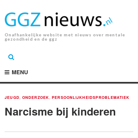
Ga
naar
de
inhoud.
Onafhankelijke website met nieuws over mentale
gezondheid en de ggz
MENU
JEUGD
,
ONDERZOEK
,
PERSOONLIJKHEIDSPROBLEMATIEK
Narcisme bij kinderen