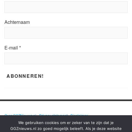
Achternaam
E-mail
*
Over GGZNieuws.nl
•
Privacy statement
•
Disclaimer
We gebruiken cookies om er zeker van te zijn dat je
GGZnieuws.nl zo goed mogelijk beleeft. Als je deze website