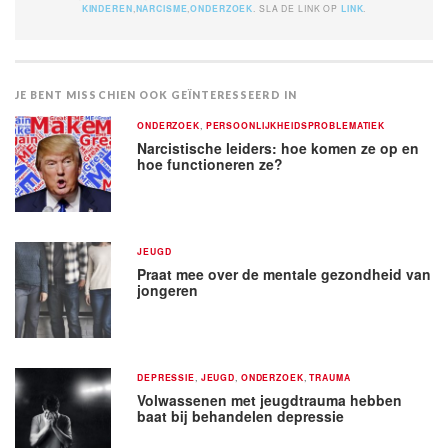
KINDEREN
,
NARCISME
,
ONDERZOEK
. SLA DE LINK OP
LINK
.
JE BENT MISSCHIEN OOK GEÏNTERESSEERD IN
ONDERZOEK
,
PERSOONLIJKHEIDSPROBLEMATIEK
Narcistische leiders: hoe komen ze op en
hoe functioneren ze?
JEUGD
Praat mee over de mentale gezondheid van
jongeren
DEPRESSIE
,
JEUGD
,
ONDERZOEK
,
TRAUMA
Volwassenen met jeugdtrauma hebben
baat bij behandelen depressie