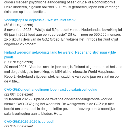
ouders met een psychische aandoening of een drugs- of alcoholstoornis.
Deze kinderen, afgekort ook wel KOPP/KOV genoemd, lopen een verhoogd
risico om op latere leeftijd...
Voedingstips bij depressie - Wat wel/niet eten?
(52,611 x gelezen)
8 november 2023 - Wist je dat 5,2 procent van de Nederlandse bevolking tot
65 jaar in 2022 leed aan een depressie? Dit komt neer op 550.000 mensen,
zo blijkt uit cijfers van de GGZ Groep. En volgens het Trimbos Instituut krijgt
ongeveer 25 procent...
Finland wederom gelukkigste land ter wereld, Nederland stijgt naar vijfde
plaats
(27,278 x gelezen)
20 maart 2025 - Voor het achtste jaar op rij is Finland uitgeroepen tot het land
met de gelukkigste bevolking, zo blijkt uit het nieuwste World Happiness
Report. Nederland stijgt een plek ten opzichte van vorig jaar en staat nu op
de vijfde...
CAO GGZ onderhandelingen lopen vast op salarisverhoging
(22,661 x gelezen)
19 februari 2025 - Tijdens de zevende onderhandelingsronde voor de
nieuwe CAO GGZ ging het weer mis. De werkgevers in de GGZ zijn niet
bereid om personeel in de geestelijke gezondheidszorg een fatsoenlijke
salarisverhoging aan te bieden. Het...
CAO GGZ 2025-2026 is gereed!
(22,215 x gelezen)