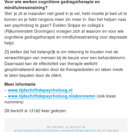
Voor wie werken cognitieve gedragstherapie en
mindfulnesstraining?
Stel: je zit al maanden niet goed in je vel, hebt moeite je bed uit te
komen en je hebt nergens meer zin meer in. Kan het helpen naar
een psycholoog te gaan? Evelien Snippe en collega’s
(Rijkuniversiteit Groningen) vroegen zich af waarom en voor wie
cognitieve gedragstherapie en mindfulnesstraining voor depressie
helpt.
Zij stellen dat het belangrijk is om rekening te houden met de
verwachtingen van mensen bij de keuze voor een behandelvorm.
Daarnaast kan de effectiviteit van therapie wellicht
geoptimaliseerd worden door de therapiedoelen en taken mede
te laten bepalen door de cliënt.
Meer informatie
–
www.tijdschriftdepsycholoog.nl
–
www.tijdschriftdepsycholoog.nl/abonneren
(ook losse
nummers)
Dit bericht is 13182 keer gelezen.
DIT ARTIKEL IS GEPOST IN
JEUGD
,
ONDERZOEK
,
PERSOONLIJKHEIDSPROBLEMATIEK
EN GETAGGED