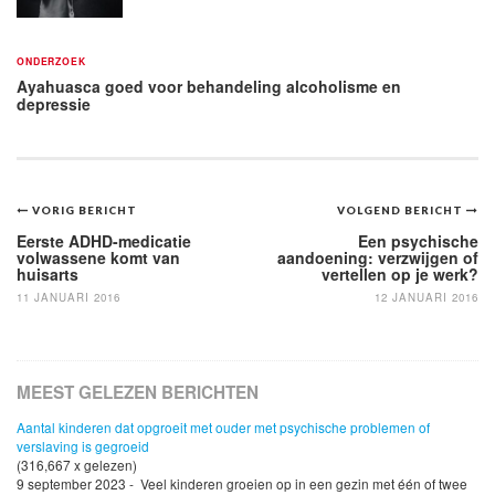
ONDERZOEK
Ayahuasca goed voor behandeling alcoholisme en
depressie
Bericht
VORIG BERICHT
VOLGEND BERICHT
navigatie
Eerste ADHD-medicatie
Een psychische
volwassene komt van
aandoening: verzwijgen of
huisarts
vertellen op je werk?
11 JANUARI 2016
12 JANUARI 2016
MEEST GELEZEN BERICHTEN
Aantal kinderen dat opgroeit met ouder met psychische problemen of
verslaving is gegroeid
(316,667 x gelezen)
9 september 2023 - Veel kinderen groeien op in een gezin met één of twee