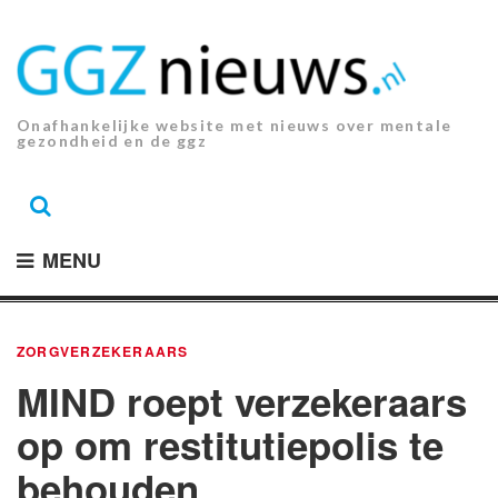
Ga
naar
de
inhoud.
Onafhankelijke website met nieuws over mentale
gezondheid en de ggz
MENU
ZORGVERZEKERAARS
MIND roept verzekeraars
op om restitutiepolis te
behouden