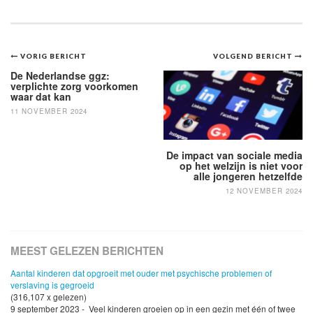
Bericht
VORIG BERICHT
VOLGEND BERICHT
navigatie
De Nederlandse ggz:
verplichte zorg voorkomen
waar dat kan
11 NOVEMBER 2024
De impact van sociale media
op het welzijn is niet voor
alle jongeren hetzelfde
12 NOVEMBER 2024
MEEST GELEZEN BERICHTEN
Aantal kinderen dat opgroeit met ouder met psychische problemen of
verslaving is gegroeid
(316,107 x gelezen)
9 september 2023 - Veel kinderen groeien op in een gezin met één of twee