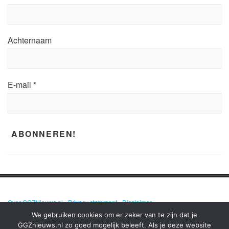
Achternaam
E-mail
*
Over GGZNieuws.nl
•
Privacy statement
•
Disclaimer
We gebruiken cookies om er zeker van te zijn dat je
GGZnieuws.nl zo goed mogelijk beleeft. Als je deze website