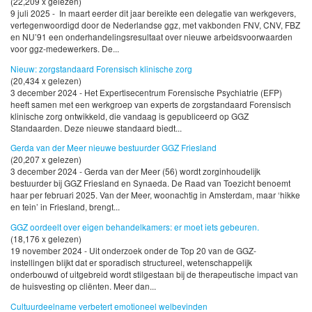
(22,209 x gelezen)
9 juli 2025 - In maart eerder dit jaar bereikte een delegatie van werkgevers,
vertegenwoordigd door de Nederlandse ggz, met vakbonden FNV, CNV, FBZ
en NU’91 een onderhandelingsresultaat over nieuwe arbeidsvoorwaarden
voor ggz-medewerkers. De...
Nieuw: zorgstandaard Forensisch klinische zorg
(20,434 x gelezen)
3 december 2024 - Het Expertisecentrum Forensische Psychiatrie (EFP)
heeft samen met een werkgroep van experts de zorgstandaard Forensisch
klinische zorg ontwikkeld, die vandaag is gepubliceerd op GGZ
Standaarden. Deze nieuwe standaard biedt...
Gerda van der Meer nieuwe bestuurder GGZ Friesland
(20,207 x gelezen)
3 december 2024 - Gerda van der Meer (56) wordt zorginhoudelijk
bestuurder bij GGZ Friesland en Synaeda. De Raad van Toezicht benoemt
haar per februari 2025. Van der Meer, woonachtig in Amsterdam, maar ‘hikke
en tein’ in Friesland, brengt...
GGZ oordeelt over eigen behandelkamers: er moet iets gebeuren.
(18,176 x gelezen)
19 november 2024 - Uit onderzoek onder de Top 20 van de GGZ-
instellingen blijkt dat er sporadisch structureel, wetenschappelijk
onderbouwd of uitgebreid wordt stilgestaan bij de therapeutische impact van
de huisvesting op cliënten. Meer dan...
Cultuurdeelname verbetert emotioneel welbevinden