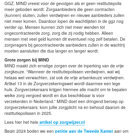
GGZ. MIND vreest voor de gevolgen als er geen restitutiepolis
meer geboden wordt. Zorgaanbieders die geen contracten
(kunnen) sluiten, zullen verdwijnen en nieuwe aanbieders zullen
niet meer komen. Daardoor lopen de wachtlijsten in de ggz nog
verder op. Mensen kunnen zich niet meer wenden tot
ongecontracteerde zorg, zorg die zij nodig hebben. Alleen
mensen met veel geld kunnen dit eventueel nog zelf betalen. De
zorgvragers bij gecontracteerde aanbieders zullen in de wachtrij
moeten aansluiten die dus langer en langer wordt.
Grote zorgen bij MIND
MIND maakt zich ernstige zorgen over de inperking van de vrije
zorgkeuze. “Wanneer de restitutiepolissen verdwijnen, wat wij
helaas wel verwachten, zal ook de vrije artsenkeuze verdwijnen.
Artikel 13 in de Zorgverzekeringswet wordt daarmee een lege
huls. Zorgverzekeraars krijgen hiermee alle macht om te bepalen
welke zorg vergoed wordt en dus beschikbaar is voor
verzekerden in Nederland.” MIND doet een dringend beroep op
zorgverzekeraars: kom jullie zorgplicht na en behoud daarom de
restitutiepolissen in 2025.
Lees hier het hele
artikel op zorgwijzer.nl
Begin 2024 boden we een
petitie aan de Tweede Kamer
aan om