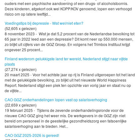
ouders met een psychische aandoening of een drugs- of alcoholstoornis.
Deze kinderen, afgekort ook wel KOPP/KOV genoemd, lopen een verhoogd
risico om op latere leeftijd...
Voedingstips bij depressie - Wat wel/niet eten?
(52,605 x gelezen)
8 november 2023 - Wist je dat 5,2 procent van de Nederlandse bevolking tot
65 jaar in 2022 leed aan een depressie? Dit komt neer op 550.000 mensen,
zo blijkt uit cijfers van de GGZ Groep. En volgens het Trimbos Instituut krijgt
ongeveer 25 procent...
Finland wederom gelukkigste land ter wereld, Nederland stijgt naar vijfde
plaats
(27,274 x gelezen)
20 maart 2025 - Voor het achtste jaar op rij is Finland uitgeroepen tot het land
met de gelukkigste bevolking, zo blijkt uit het nieuwste World Happiness
Report. Nederland stijgt een plek ten opzichte van vorig jaar en staat nu op
de vijfde...
CAO GGZ onderhandelingen lopen vast op salarisverhoging
(22,659 x gelezen)
19 februari 2025 - Tijdens de zevende onderhandelingsronde voor de
nieuwe CAO GGZ ging het weer mis. De werkgevers in de GGZ zijn niet
bereid om personeel in de geestelijke gezondheidszorg een fatsoenlijke
salarisverhoging aan te bieden. Het...
CAO GGZ 2025-2026 is gereed!