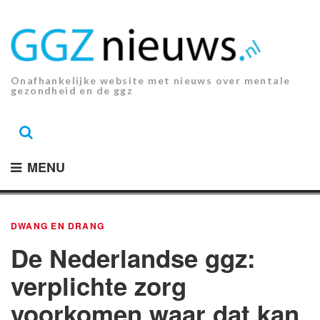
Ga
naar
de
inhoud.
Onafhankelijke website met nieuws over mentale
gezondheid en de ggz
MENU
DWANG EN DRANG
De Nederlandse ggz:
verplichte zorg
voorkomen waar dat kan