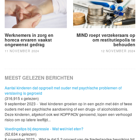
navigatie
Werknemers in zorg en
MIND roept verzekeraars op
horeca ervaren vaakst
om restitutiepolis te
ongewenst gedrag
behouden
11 NOVEMBER 2024
12 NOVEMBER 2024
MEEST GELEZEN BERICHTEN
Aantal kinderen dat opgroeit met ouder met psychische problemen of
verslaving is gegroeid
(316,915 x gelezen)
9 september 2023 - Veel kinderen groeien op in een gezin met één of twee
ouders met een psychische aandoening of een drugs- of alcoholstoornis.
Deze kinderen, afgekort ook wel KOPP/KOV genoemd, lopen een verhoogd
risico om op latere leeftijd...
Voedingstips bij depressie - Wat wel/niet eten?
(52,634 x gelezen)
8 november 2023 - Wist je dat 5,2 procent van de Nederlandse bevolking tot