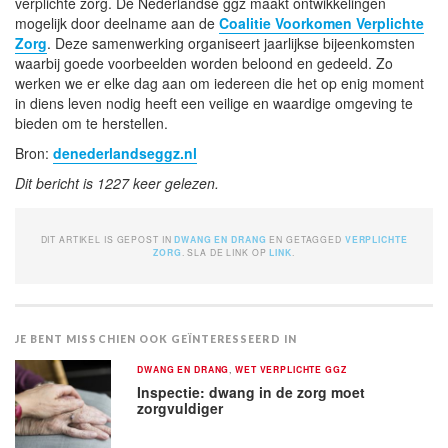
verplichte zorg. De Nederlandse ggz maakt ontwikkelingen
mogelijk door deelname aan de
Coalitie Voorkomen Verplichte
Zorg
. Deze samenwerking organiseert jaarlijkse bijeenkomsten
waarbij goede voorbeelden worden beloond en gedeeld. Zo
werken we er elke dag aan om iedereen die het op enig moment
in diens leven nodig heeft een veilige en waardige omgeving te
bieden om te herstellen.
Bron:
denederlandseggz.nl
Dit bericht is 1227 keer gelezen.
DIT ARTIKEL IS GEPOST IN
DWANG EN DRANG
EN GETAGGED
VERPLICHTE
ZORG
. SLA DE LINK OP
LINK
.
JE BENT MISSCHIEN OOK GEÏNTERESSEERD IN
DWANG EN DRANG
,
WET VERPLICHTE GGZ
Inspectie: dwang in de zorg moet
zorgvuldiger