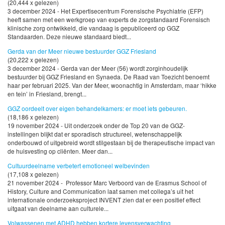
(20,444 x gelezen)
3 december 2024 - Het Expertisecentrum Forensische Psychiatrie (EFP)
heeft samen met een werkgroep van experts de zorgstandaard Forensisch
klinische zorg ontwikkeld, die vandaag is gepubliceerd op GGZ
Standaarden. Deze nieuwe standaard biedt...
Gerda van der Meer nieuwe bestuurder GGZ Friesland
(20,222 x gelezen)
3 december 2024 - Gerda van der Meer (56) wordt zorginhoudelijk
bestuurder bij GGZ Friesland en Synaeda. De Raad van Toezicht benoemt
haar per februari 2025. Van der Meer, woonachtig in Amsterdam, maar ‘hikke
en tein’ in Friesland, brengt...
GGZ oordeelt over eigen behandelkamers: er moet iets gebeuren.
(18,186 x gelezen)
19 november 2024 - Uit onderzoek onder de Top 20 van de GGZ-
instellingen blijkt dat er sporadisch structureel, wetenschappelijk
onderbouwd of uitgebreid wordt stilgestaan bij de therapeutische impact van
de huisvesting op cliënten. Meer dan...
Cultuurdeelname verbetert emotioneel welbevinden
(17,108 x gelezen)
21 november 2024 - Professor Marc Verboord van de Erasmus School of
History, Culture and Communication laat samen met collega’s uit het
internationale onderzoeksproject INVENT zien dat er een positief effect
uitgaat van deelname aan culturele...
Volwassenen met ADHD hebben kortere levensverwachting