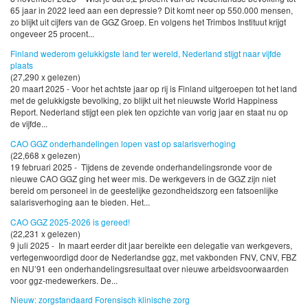
65 jaar in 2022 leed aan een depressie? Dit komt neer op 550.000 mensen,
zo blijkt uit cijfers van de GGZ Groep. En volgens het Trimbos Instituut krijgt
ongeveer 25 procent...
Finland wederom gelukkigste land ter wereld, Nederland stijgt naar vijfde
plaats
(27,290 x gelezen)
20 maart 2025 - Voor het achtste jaar op rij is Finland uitgeroepen tot het land
met de gelukkigste bevolking, zo blijkt uit het nieuwste World Happiness
Report. Nederland stijgt een plek ten opzichte van vorig jaar en staat nu op
de vijfde...
CAO GGZ onderhandelingen lopen vast op salarisverhoging
(22,668 x gelezen)
19 februari 2025 - Tijdens de zevende onderhandelingsronde voor de
nieuwe CAO GGZ ging het weer mis. De werkgevers in de GGZ zijn niet
bereid om personeel in de geestelijke gezondheidszorg een fatsoenlijke
salarisverhoging aan te bieden. Het...
CAO GGZ 2025-2026 is gereed!
(22,231 x gelezen)
9 juli 2025 - In maart eerder dit jaar bereikte een delegatie van werkgevers,
vertegenwoordigd door de Nederlandse ggz, met vakbonden FNV, CNV, FBZ
en NU’91 een onderhandelingsresultaat over nieuwe arbeidsvoorwaarden
voor ggz-medewerkers. De...
Nieuw: zorgstandaard Forensisch klinische zorg