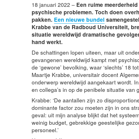
18 januari 2022 –
Een ruime meerderheid 
psychische problemen. Toch doen overh
pakken.
Een nieuwe bundel
samengestel
Krabbe van de Radboud Universiteit, bre
situatie wereldwijd dramatische gevolg
hand werkt.
De schattingen lopen uiteen, maar uit onderz
gevangenen wereldwijd kampt met psychisch
de ‘gewone’ bevolking, waar ‘slechts’ 18 t
Maartje Krabbe, universitair docent Algemen
onderwerp wereldwijd aangekaart wordt. In 
en collega’s in op de penibele situatie van
Krabbe: ‘De aantallen zijn zo disproportio
dominante factor zou moeten zijn in ons stra
geval: uit mijn analyse blijkt dat het systee
weinig budget, gebrekkige geestelijke gezo
personeel.’