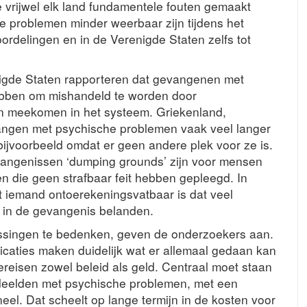
 de vrijwel elk land fundamentele fouten gemaakt
 problemen minder weerbaar zijn tijdens het
roordelingen en in de Verenigde Staten zelfs tot
nigde Staten rapporteren dat gevangenen met
ebben om mishandeld te worden door
n meekomen in het systeem. Griekenland,
angen met psychische problemen vaak veel langer
bijvoorbeeld omdat er geen andere plek voor ze is.
vangenissen ‘dumping grounds’ zijn voor mensen
 die geen strafbaar feit hebben gepleegd. In
at iemand ontoerekeningsvatbaar is dat veel
 in de gevangenis belanden.
lossingen te bedenken, geven de onderzoekers aan.
licaties maken duidelijk wat er allemaal gedaan kan
ereisen zowel beleid als geld. Centraal moet staan
deelden met psychische problemen, met een
l. Dat scheelt op lange termijn in de kosten voor