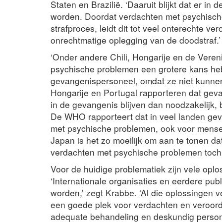
Staten en Brazilië. ‘Daaruit blijkt dat er in
worden. Doordat verdachten met psychische
strafproces, leidt dit tot veel onterechte ve
onrechtmatige oplegging van de doodstraf.’
‘Onder andere Chili, Hongarije en de Vere
psychische problemen een grotere kans h
gevangenispersoneel, omdat ze niet kunne
Hongarije en Portugal rapporteren dat gev
in de gevangenis blijven dan noodzakelijk, 
De WHO rapporteert dat in veel landen ge
met psychische problemen, ook voor mensen
Japan is het zo moeilijk om aan te tonen d
verdachten met psychische problemen toch
Voor de huidige problematiek zijn vele op
‘Internationale organisaties en eerdere pub
worden,’ zegt Krabbe. ‘Al die oplossingen v
een goede plek voor verdachten en veroor
adequate behandeling en deskundig personee