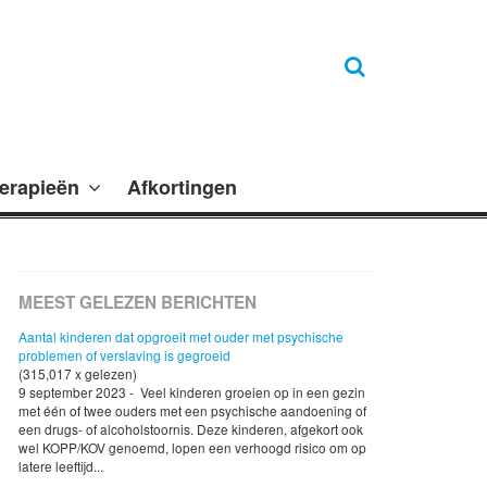
erapieën
Afkortingen
MEEST GELEZEN BERICHTEN
Aantal kinderen dat opgroeit met ouder met psychische
problemen of verslaving is gegroeid
(315,017 x gelezen)
9 september 2023 - Veel kinderen groeien op in een gezin
met één of twee ouders met een psychische aandoening of
een drugs- of alcoholstoornis. Deze kinderen, afgekort ook
wel KOPP/KOV genoemd, lopen een verhoogd risico om op
latere leeftijd...