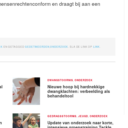
 mensenrechtenconform en draagt bij aan een
EK
EN GETAGGED
GEDETINEERDEN
,
ONDERZOEK
. SLA DE LINK OP
LINK
.
DWANGSTOORNIS
,
ONDERZOEK
al
Nieuwe hoop bij hardnekkige
dwangklachten: verbeelding als
behandeltool
GEDRAGSSTOORNIS
,
JEUGD
,
ONDERZOEK
n
Update van onderzoek naar korte,
intensieve groepstraining Tackle