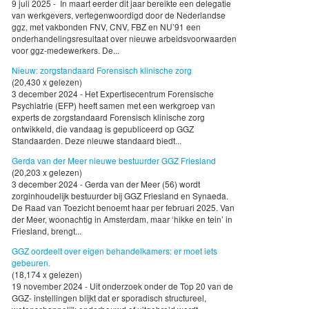
9 juli 2025 - In maart eerder dit jaar bereikte een delegatie
van werkgevers, vertegenwoordigd door de Nederlandse
ggz, met vakbonden FNV, CNV, FBZ en NU’91 een
onderhandelingsresultaat over nieuwe arbeidsvoorwaarden
voor ggz-medewerkers. De...
Nieuw: zorgstandaard Forensisch klinische zorg
(20,430 x gelezen)
3 december 2024 - Het Expertisecentrum Forensische
Psychiatrie (EFP) heeft samen met een werkgroep van
experts de zorgstandaard Forensisch klinische zorg
ontwikkeld, die vandaag is gepubliceerd op GGZ
Standaarden. Deze nieuwe standaard biedt...
Gerda van der Meer nieuwe bestuurder GGZ Friesland
(20,203 x gelezen)
3 december 2024 - Gerda van der Meer (56) wordt
zorginhoudelijk bestuurder bij GGZ Friesland en Synaeda.
De Raad van Toezicht benoemt haar per februari 2025. Van
der Meer, woonachtig in Amsterdam, maar ‘hikke en tein’ in
Friesland, brengt...
GGZ oordeelt over eigen behandelkamers: er moet iets
gebeuren.
(18,174 x gelezen)
19 november 2024 - Uit onderzoek onder de Top 20 van de
GGZ- instellingen blijkt dat er sporadisch structureel,