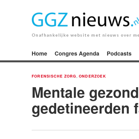
Ga
naar
de
inhoud.
Onafhankelijke website met nieuws over m
Home
Congres Agenda
Podcasts
FORENSISCHE ZORG
,
ONDERZOEK
Mentale gezond
gedetineerden f