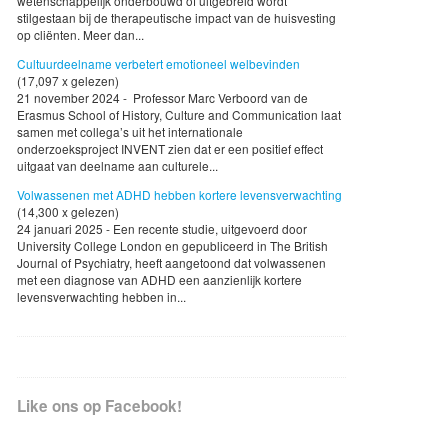
wetenschappelijk onderbouwd of uitgebreid wordt
stilgestaan bij de therapeutische impact van de huisvesting
op cliënten. Meer dan...
Cultuurdeelname verbetert emotioneel welbevinden
(17,097 x gelezen)
21 november 2024 - Professor Marc Verboord van de
Erasmus School of History, Culture and Communication laat
samen met collega’s uit het internationale
onderzoeksproject INVENT zien dat er een positief effect
uitgaat van deelname aan culturele...
Volwassenen met ADHD hebben kortere levensverwachting
(14,300 x gelezen)
24 januari 2025 - Een recente studie, uitgevoerd door
University College London en gepubliceerd in The British
Journal of Psychiatry, heeft aangetoond dat volwassenen
met een diagnose van ADHD een aanzienlijk kortere
levensverwachting hebben in...
Like ons op Facebook!