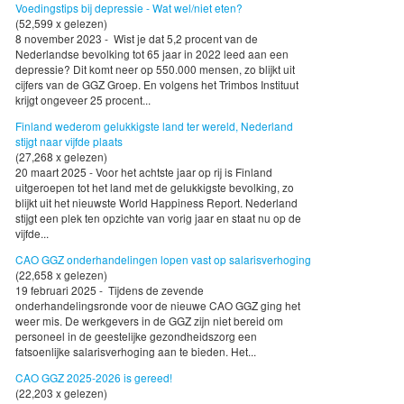
Voedingstips bij depressie - Wat wel/niet eten?
(52,599 x gelezen)
8 november 2023 - Wist je dat 5,2 procent van de
Nederlandse bevolking tot 65 jaar in 2022 leed aan een
depressie? Dit komt neer op 550.000 mensen, zo blijkt uit
cijfers van de GGZ Groep. En volgens het Trimbos Instituut
krijgt ongeveer 25 procent...
Finland wederom gelukkigste land ter wereld, Nederland
stijgt naar vijfde plaats
(27,268 x gelezen)
20 maart 2025 - Voor het achtste jaar op rij is Finland
uitgeroepen tot het land met de gelukkigste bevolking, zo
blijkt uit het nieuwste World Happiness Report. Nederland
stijgt een plek ten opzichte van vorig jaar en staat nu op de
vijfde...
CAO GGZ onderhandelingen lopen vast op salarisverhoging
(22,658 x gelezen)
19 februari 2025 - Tijdens de zevende
onderhandelingsronde voor de nieuwe CAO GGZ ging het
weer mis. De werkgevers in de GGZ zijn niet bereid om
personeel in de geestelijke gezondheidszorg een
fatsoenlijke salarisverhoging aan te bieden. Het...
CAO GGZ 2025-2026 is gereed!
(22,203 x gelezen)