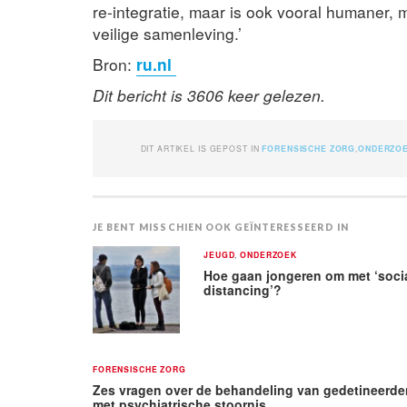
re-integratie, maar is ook vooral humaner,
veilige samenleving.’
Bron:
ru.nl
Dit bericht is 3606 keer gelezen.
DIT ARTIKEL IS GEPOST IN
FORENSISCHE ZORG
,
ONDERZO
JE BENT MISSCHIEN OOK GEÏNTERESSEERD IN
JEUGD
,
ONDERZOEK
Hoe gaan jongeren om met ‘soci
distancing’?
FORENSISCHE ZORG
Zes vragen over de behandeling van gedetineerde
met psychiatrische stoornis