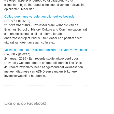
wetenschappelijk onderbouwd of uitgebreid wordt
stilgestaan bij de therapeutische impact van de huisvesting
op cliënten. Meer dan...
Cultuurdeelname verbetert emotioneel welbevinden
(17,097 x gelezen)
21 november 2024 - Professor Marc Verboord van de
Erasmus School of History, Culture and Communication laat
samen met collega’s uit het internationale
onderzoeksproject INVENT zien dat er een positief effect
uitgaat van deelname aan culturele...
Volwassenen met ADHD hebben kortere levensverwachting
(14,300 x gelezen)
24 januari 2025 - Een recente studie, uitgevoerd door
University College London en gepubliceerd in The British
Journal of Psychiatry, heeft aangetoond dat volwassenen
met een diagnose van ADHD een aanzienlijk kortere
levensverwachting hebben in...
Like ons op Facebook!