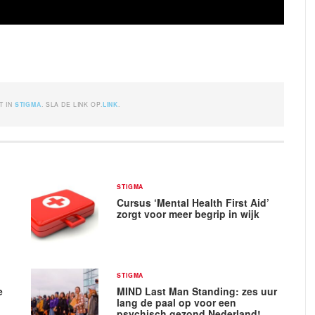
T IN
STIGMA
. SLA DE LINK OP.
LINK
.
STIGMA
Cursus ‘Mental Health First Aid’
zorgt voor meer begrip in wijk
STIGMA
e
MIND Last Man Standing: zes uur
lang de paal op voor een
psychisch gezond Nederland!