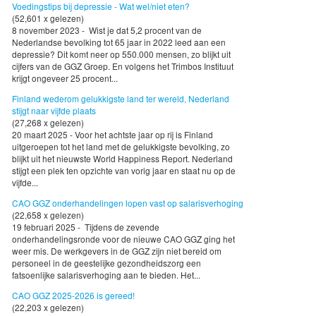
Voedingstips bij depressie - Wat wel/niet eten?
(52,601 x gelezen)
8 november 2023 - Wist je dat 5,2 procent van de
Nederlandse bevolking tot 65 jaar in 2022 leed aan een
depressie? Dit komt neer op 550.000 mensen, zo blijkt uit
cijfers van de GGZ Groep. En volgens het Trimbos Instituut
krijgt ongeveer 25 procent...
Finland wederom gelukkigste land ter wereld, Nederland
stijgt naar vijfde plaats
(27,268 x gelezen)
20 maart 2025 - Voor het achtste jaar op rij is Finland
uitgeroepen tot het land met de gelukkigste bevolking, zo
blijkt uit het nieuwste World Happiness Report. Nederland
stijgt een plek ten opzichte van vorig jaar en staat nu op de
vijfde...
CAO GGZ onderhandelingen lopen vast op salarisverhoging
(22,658 x gelezen)
19 februari 2025 - Tijdens de zevende
onderhandelingsronde voor de nieuwe CAO GGZ ging het
weer mis. De werkgevers in de GGZ zijn niet bereid om
personeel in de geestelijke gezondheidszorg een
fatsoenlijke salarisverhoging aan te bieden. Het...
CAO GGZ 2025-2026 is gereed!
(22,203 x gelezen)