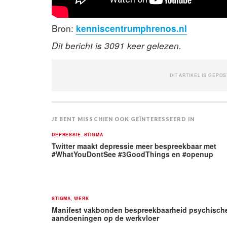
Bron:
kenniscentrumphrenos.nl
Dit bericht is 3091 keer gelezen.
DIT ARTIKEL IS GEPOS
JE BENT MISSCHIEN OOK GEÏNTERESSEERD IN
DEPRESSIE
,
STIGMA
Twitter maakt depressie meer bespreekbaar met
#WhatYouDontSee #3GoodThings en #openup
STIGMA
,
WERK
Manifest vakbonden bespreekbaarheid psychisch
aandoeningen op de werkvloer