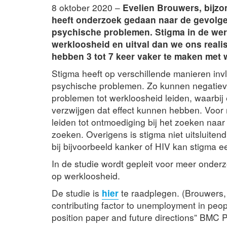
8 oktober 2020 –
Evelien Brouwers, bijzon
heeft onderzoek gedaan naar de gevolg
psychische problemen. Stigma in de werk
werkloosheid en uitval dan we ons real
hebben 3 tot 7 keer vaker te maken met 
Stigma heeft op verschillende manieren i
psychische problemen. Zo kunnen negatiev
problemen tot werkloosheid leiden, waarbij
verzwijgen dat effect kunnen hebben. Voo
leiden tot ontmoediging bij het zoeken naa
zoeken. Overigens is stigma niet uitsluiten
bij bijvoorbeeld kanker of HIV kan stigma ee
In de studie wordt gepleit voor meer onder
op werkloosheid.
De studie is
hier
te raadplegen. (Brouwers, 
contributing factor to unemployment in peopl
position paper and future directions” BMC 