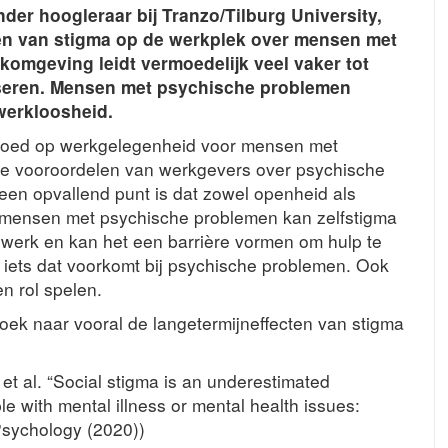
der hoogleraar bij Tranzo/Tilburg University,
en van stigma op de werkplek over mensen met
omgeving leidt vermoedelijk veel vaker tot
iseren. Mensen met psychische problemen
werkloosheid.
nvloed op werkgelegenheid voor mensen met
e vooroordelen van werkgevers over psychische
 een opvallend punt is dat zowel openheid als
r mensen met psychische problemen kan zelfstigma
r werk en kan het een barrière vormen om hulp te
d iets dat voorkomt bij psychische problemen. Ook
n rol spelen.
zoek naar vooral de langetermijneffecten van stigma
et al. “Social stigma is an underestimated
e with mental illness or mental health issues:
Psychology (2020))