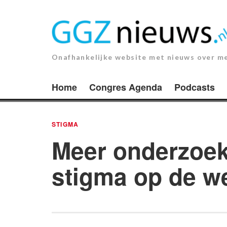
Ga
naar
de
inhoud.
Onafhankelijke website met nieuws over m
Home
Congres Agenda
Podcasts
STIGMA
Meer onderzoek
stigma op de w