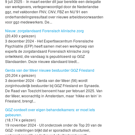
9 juli 2025 - In maart eerder dit jaar bereikte een delegatie
van werkgevers, vertegenwoordigd door de Nederlandse
ggz, met vakbonden FNV, CNV, FBZ en NU’91 een
onderhandelingsresultaat over nieuwe arbeidsvoorwaarden
voor ggz-medewerkers. De...
Nieuw: zorgstandaard Forensisch klinische zorg
(20,430 x gelezen)
3 december 2024 - Het Expertisecentrum Forensische
Psychiatrie (EFP) heeft samen met een werkgroep van
experts de zorgstandaard Forensisch klinische zorg
ontwikkeld, die vandaag is gepubliceerd op GGZ
Standaarden. Deze nieuwe standaard biedt...
Gerda van der Meer nieuwe bestuurder GGZ Friesland
(20,204 x gelezen)
3 december 2024 - Gerda van der Meer (56) wordt
zorginhoudelijk bestuurder bij GGZ Friesland en Synaeda.
De Raad van Toezicht benoemt haar per februari 2025. Van
der Meer, woonachtig in Amsterdam, maar ‘hikke en tein’ in
Friesland, brengt...
GGZ oordeelt over eigen behandelkamers: er moet iets
gebeuren.
(18,174 x gelezen)
19 november 2024 - Uit onderzoek onder de Top 20 van de
GGZ- instellingen blijkt dat er sporadisch structureel,