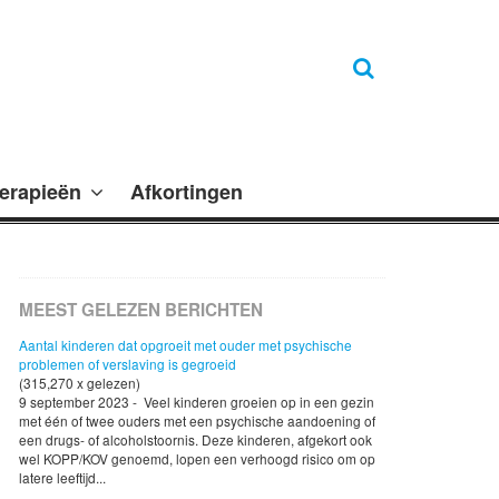
erapieën
Afkortingen
MEEST GELEZEN BERICHTEN
Aantal kinderen dat opgroeit met ouder met psychische
problemen of verslaving is gegroeid
(315,270 x gelezen)
9 september 2023 - Veel kinderen groeien op in een gezin
met één of twee ouders met een psychische aandoening of
een drugs- of alcoholstoornis. Deze kinderen, afgekort ook
wel KOPP/KOV genoemd, lopen een verhoogd risico om op
latere leeftijd...