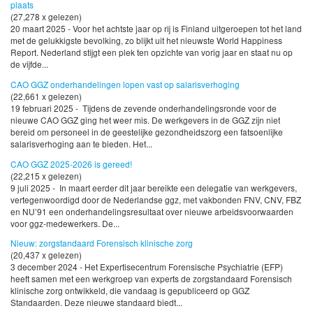
plaats
(27,278 x gelezen)
20 maart 2025 - Voor het achtste jaar op rij is Finland uitgeroepen tot het land
met de gelukkigste bevolking, zo blijkt uit het nieuwste World Happiness
Report. Nederland stijgt een plek ten opzichte van vorig jaar en staat nu op
de vijfde...
CAO GGZ onderhandelingen lopen vast op salarisverhoging
(22,661 x gelezen)
19 februari 2025 - Tijdens de zevende onderhandelingsronde voor de
nieuwe CAO GGZ ging het weer mis. De werkgevers in de GGZ zijn niet
bereid om personeel in de geestelijke gezondheidszorg een fatsoenlijke
salarisverhoging aan te bieden. Het...
CAO GGZ 2025-2026 is gereed!
(22,215 x gelezen)
9 juli 2025 - In maart eerder dit jaar bereikte een delegatie van werkgevers,
vertegenwoordigd door de Nederlandse ggz, met vakbonden FNV, CNV, FBZ
en NU’91 een onderhandelingsresultaat over nieuwe arbeidsvoorwaarden
voor ggz-medewerkers. De...
Nieuw: zorgstandaard Forensisch klinische zorg
(20,437 x gelezen)
3 december 2024 - Het Expertisecentrum Forensische Psychiatrie (EFP)
heeft samen met een werkgroep van experts de zorgstandaard Forensisch
klinische zorg ontwikkeld, die vandaag is gepubliceerd op GGZ
Standaarden. Deze nieuwe standaard biedt...