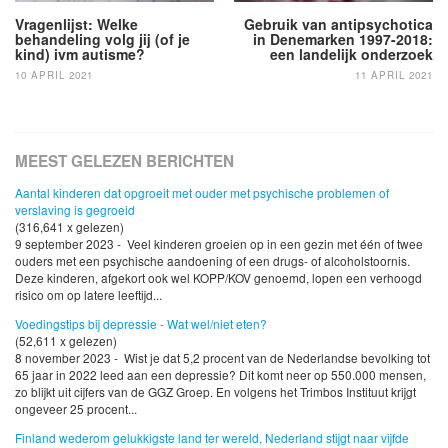
Vragenlijst: Welke
Gebruik van antipsychotica
behandeling volg jij (of je
in Denemarken 1997-2018:
kind) ivm autisme?
een landelijk onderzoek
10 APRIL 2021
11 APRIL 2021
MEEST GELEZEN BERICHTEN
Aantal kinderen dat opgroeit met ouder met psychische problemen of
verslaving is gegroeid
(316,641 x gelezen)
9 september 2023 - Veel kinderen groeien op in een gezin met één of twee
ouders met een psychische aandoening of een drugs- of alcoholstoornis.
Deze kinderen, afgekort ook wel KOPP/KOV genoemd, lopen een verhoogd
risico om op latere leeftijd...
Voedingstips bij depressie - Wat wel/niet eten?
(52,611 x gelezen)
8 november 2023 - Wist je dat 5,2 procent van de Nederlandse bevolking tot
65 jaar in 2022 leed aan een depressie? Dit komt neer op 550.000 mensen,
zo blijkt uit cijfers van de GGZ Groep. En volgens het Trimbos Instituut krijgt
ongeveer 25 procent...
Finland wederom gelukkigste land ter wereld, Nederland stijgt naar vijfde