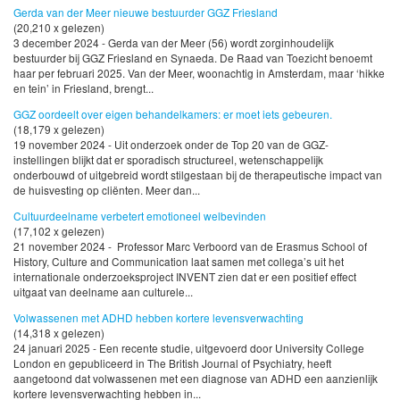
Gerda van der Meer nieuwe bestuurder GGZ Friesland
(20,210 x gelezen)
3 december 2024 - Gerda van der Meer (56) wordt zorginhoudelijk
bestuurder bij GGZ Friesland en Synaeda. De Raad van Toezicht benoemt
haar per februari 2025. Van der Meer, woonachtig in Amsterdam, maar ‘hikke
en tein’ in Friesland, brengt...
GGZ oordeelt over eigen behandelkamers: er moet iets gebeuren.
(18,179 x gelezen)
19 november 2024 - Uit onderzoek onder de Top 20 van de GGZ-
instellingen blijkt dat er sporadisch structureel, wetenschappelijk
onderbouwd of uitgebreid wordt stilgestaan bij de therapeutische impact van
de huisvesting op cliënten. Meer dan...
Cultuurdeelname verbetert emotioneel welbevinden
(17,102 x gelezen)
21 november 2024 - Professor Marc Verboord van de Erasmus School of
History, Culture and Communication laat samen met collega’s uit het
internationale onderzoeksproject INVENT zien dat er een positief effect
uitgaat van deelname aan culturele...
Volwassenen met ADHD hebben kortere levensverwachting
(14,318 x gelezen)
24 januari 2025 - Een recente studie, uitgevoerd door University College
London en gepubliceerd in The British Journal of Psychiatry, heeft
aangetoond dat volwassenen met een diagnose van ADHD een aanzienlijk
kortere levensverwachting hebben in...