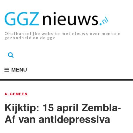
Ga
naar
de
inhoud.
Onafhankelijke website met nieuws over mentale
gezondheid en de ggz
MENU
ALGEMEEN
Kijktip: 15 april Zembla-
Af van antidepressiva