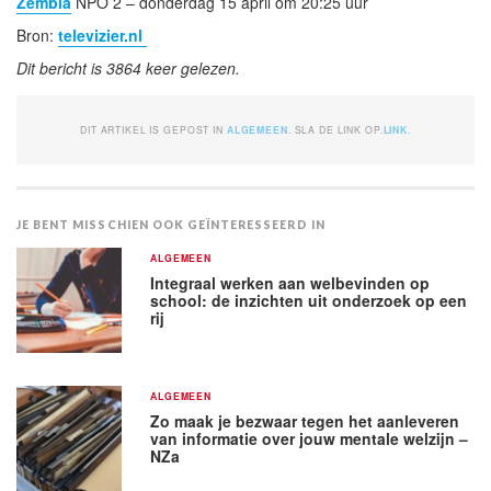
Zembla
NPO 2 – donderdag 15 april om 20:25 uur
Bron:
televizier.nl
Dit bericht is 3864 keer gelezen.
DIT ARTIKEL IS GEPOST IN
ALGEMEEN
. SLA DE LINK OP.
LINK
.
JE BENT MISSCHIEN OOK GEÏNTERESSEERD IN
ALGEMEEN
Integraal werken aan welbevinden op
school: de inzichten uit onderzoek op een
rij
ALGEMEEN
Zo maak je bezwaar tegen het aanleveren
van informatie over jouw mentale welzijn –
NZa