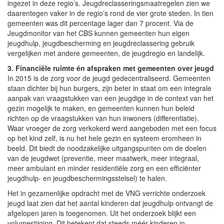
ingezet in deze regio’s. Jeugdreclasseringsmaatregelen zien we
daarentegen vaker in de regio’s rond de vier grote steden. In tien
gemeenten was dit percentage lager dan 7 procent. Via de
Jeugdmonitor van het CBS kunnen gemeenten hun eigen
jeugdhulp, jeugdbescherming en jeugdreclassering gebruik
vergelijken met andere gemeenten, de jeugdregio en landelijk.
3. Financiële ruimte én afspraken met gemeenten over jeugd
In 2015 is de zorg voor de jeugd gedecentraliseerd. Gemeenten
staan dichter bij hun burgers, zijn beter in staat om een integrale
aanpak van vraagstukken van een jeugdige in de context van het
gezin mogelijk te maken, en gemeenten kunnen hun beleid
richten op de vraagstukken van hun inwoners (differentiatie).
Waar vroeger de zorg verkokerd werd aangeboden met een focus
op het kind zelf, is nu het hele gezin en systeem eromheen in
beeld. Dit biedt de noodzakelijke uitgangspunten om de doelen
van de jeugdwet (preventie, meer maatwerk, meer integraal,
meer ambulant en minder residentiële zorg en een efficiënter
jeugdhulp- en jeugdbeschermingsstelsel) te halen.
Het in gezamenlijke opdracht met de VNG verrichte onderzoek
jeugd laat zien dat het aantal kinderen dat jeugdhulp ontvangt de
afgelopen jaren is toegenomen. Uit het onderzoek blijkt een
volumestijging. Dit betekent dat steeds méér kinderen in