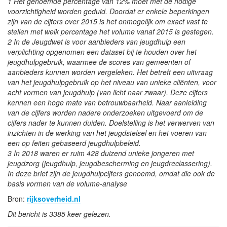
1 Het genoemde percentage van 12% moet met de nodige
voorzichtigheid worden geduid. Doordat er enkele beperkingen
zijn van de cijfers over 2015 is het onmogelijk om exact vast te
stellen met welk percentage het volume vanaf 2015 is gestegen.
2 In de Jeugdwet is voor aanbieders van jeugdhulp een
verplichting opgenomen een dataset bij te houden over het
jeugdhulpgebruik, waarmee de scores van gemeenten of
aanbieders kunnen worden vergeleken. Het betreft een uitvraag
van het jeugdhulpgebruik op het niveau van unieke cliënten, voor
acht vormen van jeugdhulp (van licht naar zwaar). Deze cijfers
kennen een hoge mate van betrouwbaarheid. Naar aanleiding
van de cijfers worden nadere onderzoeken uitgevoerd om de
cijfers nader te kunnen duiden. Doelstelling is het verwerven van
inzichten in de werking van het jeugdstelsel en het voeren van
een op feiten gebaseerd jeugdhulpbeleid.
3 In 2018 waren er ruim 428 duizend unieke jongeren met
jeugdzorg (jeugdhulp, jeugdbescherming en jeugdreclassering).
In deze brief zijn de jeugdhulpcijfers genoemd, omdat die ook de
basis vormen van de volume-analyse
Bron:
rijksoverheid.nl
Dit bericht is 3385 keer gelezen.