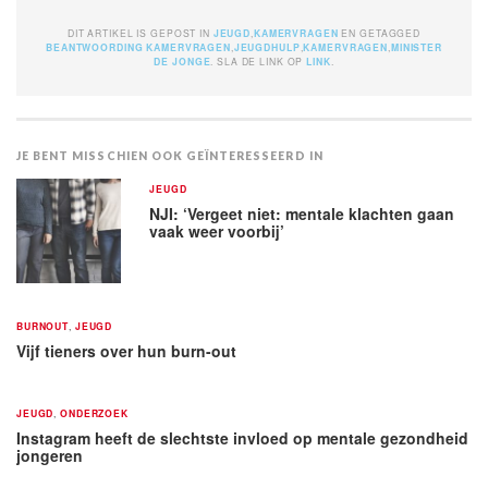
DIT ARTIKEL IS GEPOST IN
JEUGD
,
KAMERVRAGEN
EN GETAGGED
BEANTWOORDING KAMERVRAGEN
,
JEUGDHULP
,
KAMERVRAGEN
,
MINISTER
DE JONGE
. SLA DE LINK OP
LINK
.
JE BENT MISSCHIEN OOK GEÏNTERESSEERD IN
JEUGD
NJI: ‘Vergeet niet: mentale klachten gaan
vaak weer voorbij’
BURNOUT
,
JEUGD
Vijf tieners over hun burn-out
JEUGD
,
ONDERZOEK
Instagram heeft de slechtste invloed op mentale gezondheid
jongeren