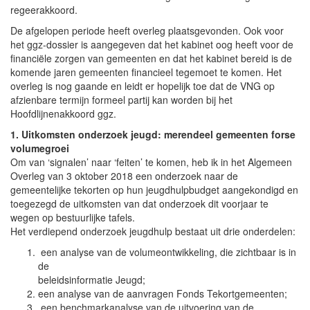
regeerakkoord.
De afgelopen periode heeft overleg plaatsgevonden. Ook voor
het ggz-dossier is aangegeven dat het kabinet oog heeft voor de
financiële zorgen van gemeenten en dat het kabinet bereid is de
komende jaren gemeenten financieel tegemoet te komen. Het
overleg is nog gaande en leidt er hopelijk toe dat de VNG op
afzienbare termijn formeel partij kan worden bij het
Hoofdlijnenakkoord ggz.
1. Uitkomsten onderzoek jeugd: merendeel gemeenten forse
volumegroei
Om van ‘signalen’ naar ‘feiten’ te komen, heb ik in het Algemeen
Overleg van 3 oktober 2018 een onderzoek naar de
gemeentelijke tekorten op hun jeugdhulpbudget aangekondigd en
toegezegd de uitkomsten van dat onderzoek dit voorjaar te
wegen op bestuurlijke tafels.
Het verdiepend onderzoek jeugdhulp bestaat uit drie onderdelen:
een analyse van de volumeontwikkeling, die zichtbaar is in
de
beleidsinformatie Jeugd;
een analyse van de aanvragen Fonds Tekortgemeenten;
een benchmarkanalyse van de uitvoering van de