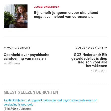
JEUGD
,
ONDERZOEK
Bijna helft jongeren ervoer uitsluitend
negatieve invloed van coronacrisis
Bericht
VORIG BERICHT
VOLGEND BERICHT
navigatie
Openheid over psychische
GGZ Nederland: Elk
aandoening van naasten
geweldsdelict is diep
tragisch voor alle
15 MEI 2019
betrokkenen
15 MEI 2019
MEEST GELEZEN BERICHTEN
Aantal kinderen dat opgroeit met ouder met psychische problemen of
verslaving is gegroeid
(316,790 x gelezen)