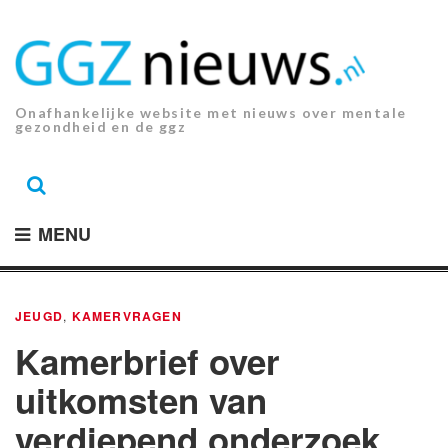
Ga
naar
de
inhoud.
Onafhankelijke website met nieuws over mentale
gezondheid en de ggz
MENU
JEUGD
,
KAMERVRAGEN
Kamerbrief over
uitkomsten van
verdiepend onderzoek