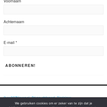
Voornaam
Achternaam
E-mail
*
Over GGZNieuws.nl
•
Privacy statement
•
Disclaimer
We gebruiken cookies om er zeker van te zijn dat je