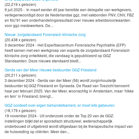
(22,219 x gelezen)
9 juli 2025 - In maart eerder dit jaar bereikte een delegatie van werkgevers,
vertegenwoordigd door de Nederlandse ggz, met vakbonden FNV, CNV, FBZ
en NU’91 een onderhandelingsresultaat over nieuwe arbeidsvoorwaarden
voor ggz-medewerkers. De...
Nieuw: zorgstandaard Forensisch klinische zorg
(20,438 x gelezen)
3 december 2024 - Het Expertisecentrum Forensische Psychiatrie (EFP)
heeft samen met een werkgroep van experts de zorgstandaard Forensisch
klinische zorg ontwikkeld, die vandaag is gepubliceerd op GGZ
Standaarden. Deze nieuwe standaard biedt...
Gerda van der Meer nieuwe bestuurder GGZ Friesland
(20,211 x gelezen)
3 december 2024 - Gerda van der Meer (56) wordt zorginhoudelijk
bestuurder bij GGZ Friesland en Synaeda. De Raad van Toezicht benoemt
haar per februari 2025. Van der Meer, woonachtig in Amsterdam, maar ‘hikke
en tein’ in Friesland, brengt...
GGZ oordeelt over eigen behandelkamers: er moet iets gebeuren.
(18,179 x gelezen)
19 november 2024 - Uit onderzoek onder de Top 20 van de GGZ-
instellingen blijkt dat er sporadisch structureel, wetenschappelijk
onderbouwd of uitgebreid wordt stilgestaan bij de therapeutische impact van
de huisvesting op cliënten. Meer dan...