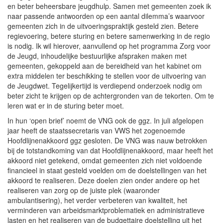
en beter beheersbare jeugdhulp. Samen met gemeenten zoek ik
naar passende antwoorden op een aantal dilemma’s waarvoor
gemeenten zich in de uitvoeringspraktijk gesteld zien. Betere
regievoering, betere sturing en betere samenwerking in de regio
is nodig. Ik wil hierover, aanvullend op het programma Zorg voor
de Jeugd, inhoudelijke bestuurlijke afspraken maken met
gemeenten, gekoppeld aan de bereidheid van het kabinet om
extra middelen ter beschikking te stellen voor de uitvoering van
de Jeugdwet. Tegelijkertijd is verdiepend onderzoek nodig om
beter zicht te krijgen op de achtergronden van de tekorten. Om te
leren wat er in de sturing beter moet.
In hun ‘open brief’ noemt de VNG ook de ggz. In juli afgelopen
jaar heeft de staatssecretaris van VWS het zogenoemde
Hoofdlijnenakkoord ggz gesloten. De VNG was nauw betrokken
bij de totstandkoming van dat Hoofdlijnenakkoord, maar heeft het
akkoord niet getekend, omdat gemeenten zich niet voldoende
financieel in staat gesteld voelden om de doelstellingen van het
akkoord te realiseren. Deze doelen zien onder andere op het
realiseren van zorg op de juiste plek (waaronder
ambulantisering), het verder verbeteren van kwaliteit, het
verminderen van arbeidsmarktproblematiek en administratieve
lasten en het realiseren van de budgettaire doelstelling uit het