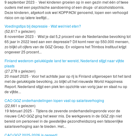
9 september 2023 - Veel kinderen groeien op in een gezin met één of twee
ouders met een psychische aandoening of een drugs- of alcoholstoornis.
Deze kinderen, afgekort ook wel KOPP/KOV genoemd, lopen een verhoogd
risico om op latere leeftijd...
Voedingstips bij depressie - Wat wel/niet eten?
(52,617 x gelezen)
8 november 2023 - Wist je dat 5,2 procent van de Nederlandse bevolking tot
65 jaar in 2022 leed aan een depressie? Dit komt neer op 550.000 mensen,
zo blijkt uit cijfers van de GGZ Groep. En volgens het Trimbos Instituut krijgt
ongeveer 25 procent...
Finland wederom gelukkigste land ter wereld, Nederland stijgt naar vijfde
plaats
(27,278 x gelezen)
20 maart 2025 - Voor het achtste jaar op rij is Finland uitgeroepen tot het land
met de gelukkigste bevolking, zo blijkt uit het nieuwste World Happiness
Report. Nederland stijgt een plek ten opzichte van vorig jaar en staat nu op
de vijfde...
CAO GGZ onderhandelingen lopen vast op salarisverhoging
(22,661 x gelezen)
19 februari 2025 - Tijdens de zevende onderhandelingsronde voor de
nieuwe CAO GGZ ging het weer mis. De werkgevers in de GGZ zijn niet
bereid om personeel in de geestelijke gezondheidszorg een fatsoenlijke
salarisverhoging aan te bieden. Het...
CAO GGZ 2025-2026 is gereed!