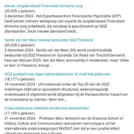
Nieuw: zorgstandaard Forensisch klinische zorg
(20,435 x gelezen)
3 december 2024 - Het Expertisecentrum Forensische Psychiatrie (EFP)
heeft samen met een werkgroep van experts de zorgstandaard Forensisch
klinische zorg ontwikkeld, die vandaag is gepubliceerd op GGZ
Standaarden. Deze nieuwe standaard biedt...
Gerda van der Meer nieuwe bestuurder GGZ Friesland
(20,208 x gelezen)
3 december 2024 - Gerda van der Meer (56) wordt zorginhoudelijk
bestuurder bij GGZ Friesland en Synaeda. De Raad van Toezicht benoemt
haar per februari 2025. Van der Meer, woonachtig in Amsterdam, maar ‘hikke
en tein’ in Friesland, brengt...
GGZ oordeelt over eigen behandelkamers: er moet iets gebeuren.
(18,177 x gelezen)
19 november 2024 - Uit onderzoek onder de Top 20 van de GGZ-
instellingen blijkt dat er sporadisch structureel, wetenschappelijk
onderbouwd of uitgebreid wordt stilgestaan bij de therapeutische impact van
de huisvesting op cliënten. Meer dan...
Cultuurdeelname verbetert emotioneel welbevinden
(17,100 x gelezen)
21 november 2024 - Professor Marc Verboord van de Erasmus School of
History, Culture and Communication laat samen met collega’s uit het
internationale onderzoeksproject INVENT zien dat er een positief effect
uitgaat van deelname aan culturele...