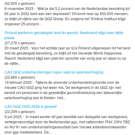
(52,605 x gelezen)
8 november 2023 - Wist je dat 5,2 procent van de Nederlandse bevolking tot
65 jaar in 2022 leed aan een depressie? Dit komt neer op 550.000 mensen,
zo blijkt uit cijfers van de GGZ Groep. En volgens het Trimbos Instituut krijgt
ongeveer 25 procent...
Finland wederom gelukkigste land ter wereld, Nederland stijgt naar vijfde
plaats
(27,276 x gelezen)
20 maart 2025 - Voor het achtste jaar op rij is Finland uitgeroepen tot het land
met de gelukkigste bevolking, zo blijkt uit het nieuwste World Happiness
Report. Nederland stijgt een plek ten opzichte van vorig jaar en staat nu op
de vijfde...
CAO GGZ onderhandelingen lopen vast op salarisverhoging
(22,660 x gelezen)
19 februari 2025 - Tijdens de zevende onderhandelingsronde voor de
nieuwe CAO GGZ ging het weer mis. De werkgevers in de GGZ zijn niet
bereid om personeel in de geestelijke gezondheidszorg een fatsoenlijke
salarisverhoging aan te bieden. Het...
CAO GGZ 2025-2026 is gereed!
(22,209 x gelezen)
9 juli 2025 - In maart eerder dit jaar bereikte een delegatie van werkgevers,
vertegenwoordigd door de Nederlandse ggz, met vakbonden FNV, CNV, FBZ
en NU’91 een onderhandelingsresultaat over nieuwe arbeidsvoorwaarden
voor ggz-medewerkers. De...